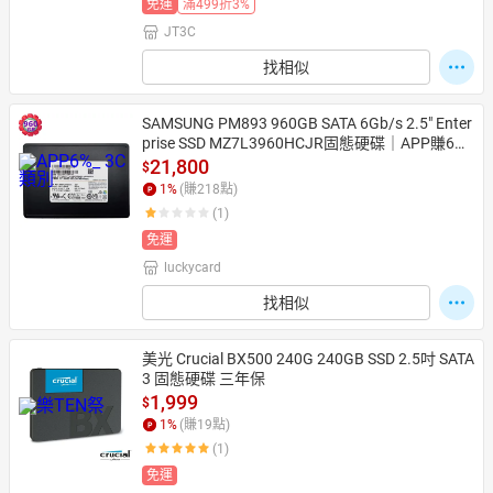
免運
滿499折3%
JT3C
找相似
SAMSUNG PM893 960GB SATA 6Gb/s 2.5" Enter
prise SSD MZ7L3960HCJR固態硬碟｜APP賺6%
點數回饋
21,800
$
1
%
(賺
218
點)
(1)
免運
luckycard
找相似
美光 Crucial BX500 240G 240GB SSD 2.5吋 SATA
3 固態硬碟 三年保
1,999
$
1
%
(賺
19
點)
(1)
免運