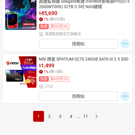
昌運監視器 Seagate希捷 IronWolf那嘶狼Pro(ST3
2000NT000) 32TB 3.5吋 NAS硬碟
45,690
$
1
%
(賺
456
點)
免運
滿500折4%
昌運監視器官方旗艦店
找相似
MSI 微星 SPATIUM S270 240GB SATA III 2.5 SSD
1,499
$
1
%
(賺
14
點)
免運
滿499折3%
JT3C
找相似
...
1
2
3
4
11