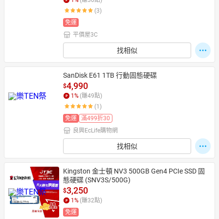
1
%
(賺
30
點)
(3)
免運
平價屋3C
找相似
SanDisk E61 1TB 行動固態硬碟
4,990
$
1
%
(賺
49
點)
(1)
免運
滿499折30
良興EcLife購物網
找相似
Kingston 金士頓 NV3 500GB Gen4 PCIe SSD 固
態硬碟 (SNV3S/500G)
3,250
$
1
%
(賺
32
點)
免運