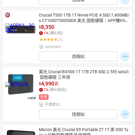
Crucial T500 1TB 1T Nvme PCIE 4 SSD 7,400MB/
s CT1000T500SSD8 美光 固態硬碟｜APP賺6%點
數回饋
8,350
$
1
%
(賺
83
點)
(1)
luckycard
找相似
美光 Crucial BX500 1T 1TB 2TB SSD 2.5吋 sata3
 固態硬碟 三年保
4,990
$
起
1
%
(賺
49
點起)
免運
平價屋3C
找相似
Micron 美光 Crucial X9 Portable 2T 1T 黑 SSD Ty