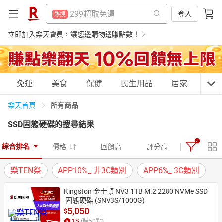
防颱專區
熱搜
299超取免運
登入
熱搜
床架
熱搜
防颱專區
立即加入樂天會員，讓您邊購物邊賺點數！
熱搜
電子閱讀器
熱搜
床架
熱搜
平板電腦
熱搜
電子閱讀器
熱搜
購物網分類
免運
美食
保健
民生用品
居家
3C
吹風機
熱搜
平板電腦
熱搜
微波爐
所有商品
樂天首頁
熱搜
吹風機
熱搜
SSD固態硬碟
的搜尋結果
抽7777點
熱搜
微波爐
天天免運
美食蛋糕
養生保健
民生用品
熱搜
日本住宿優惠
熱搜
綜合排名
價格
回饋高
評分高
抽7777點
熱搜
樂TEN祭
APP10%_ 非3C類別
APP6%_ 3C類別
日本住宿優惠
熱搜
居家生活
3C家電
運動休閒
親子玩具
Kingston 金士頓 NV3 1TB M.2 2280 NVMe SSD
 固態硬碟 (SNV3S/1000G)
5,050
$
女裝
男裝
化妝保養
情趣用品
1
%
(賺
50
點)