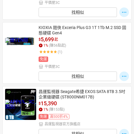
平價屋3C
找相似
KIOXIA 鎧俠 Exceria Plus G3 1T 1Tb M.2 SSD 固
態硬碟 Gen4
5,699
$
起
1
%
(賺
56
點起)
(1)
免運
平價屋3C
找相似
昌運監視器 Seagate希捷 EXOS SATA 8TB 3.5吋
企業級硬碟 (ST8000NM017B)
15,390
$
1
%
(賺
153
點)
免運
滿500折4%
昌運監視器官方旗艦店
找相似