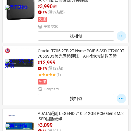
pe-c 行動固態硬碟 外接硬碟
3,990
$
起
1
%
(賺
39
點起)
免運
平價屋3C
找相似
Crucial T705 2TB 2T Nvme PCIE 5 SSD CT2000T
705SSD3美光固態硬碟｜APP賺6%點數回饋
12,999
$
1
%
(賺
129
點)
(1)
免運
luckycard
找相似
ADATA威剛 LEGEND 710 512GB PCIe Gen3 M.2
 SSD固態硬碟
3,099
$