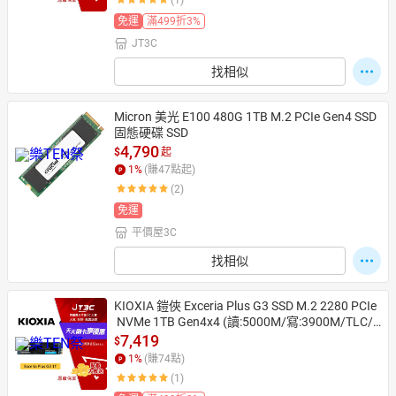
(1)
免運
滿499折3%
JT3C
找相似
Micron 美光 E100 480G 1TB M.2 PCIe Gen4 SSD
固態硬碟 SSD
4,790
$
起
1
%
(賺
47
點起)
(2)
免運
平價屋3C
找相似
KIOXIA 鎧俠 Exceria Plus G3 SSD M.2 2280 PCIe
 NVMe 1TB Gen4x4 (讀:5000M/寫:3900M/TLC/
五年保) 固態硬碟
7,419
$
1
%
(賺
74
點)
(1)