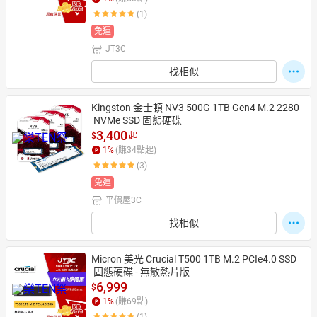
(1)
免運
JT3C
日本購物
電子/紙本書
HOT
找相似
Kingston 金士頓 NV3 500G 1TB Gen4 M.2 2280
 NVMe SSD 固態硬碟
3,400
$
起
1
%
(賺
34
點起)
(3)
免運
平價屋3C
找相似
Micron 美光 Crucial T500 1TB M.2 PCIe4.0 SSD
 固態硬碟 - 無散熱片版
6,999
$
1
%
(賺
69
點)