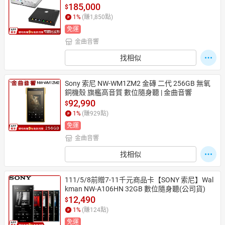
185,000
$
1
%
(賺
1,850
點)
免運
金曲音響
找相似
Sony 索尼 NW-WM1ZM2 金磚 二代 256GB 無氧
銅機殼 旗艦高音質 數位隨身聽 | 金曲音響
92,990
$
1
%
(賺
929
點)
免運
金曲音響
找相似
111/5/8前贈7-11千元商品卡【SONY 索尼】Wal
kman NW-A106HN 32GB 數位隨身聽(公司貨)
12,490
$
1
%
(賺
124
點)
免運