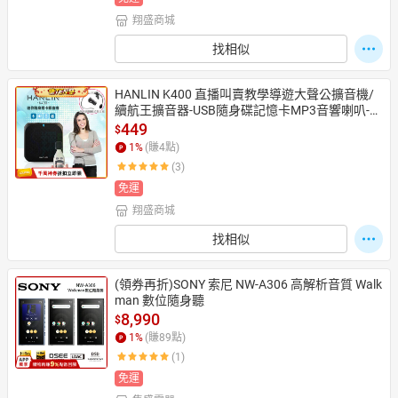
翔盛商城
找相似
HANLIN K400 直播叫賣教學導遊大聲公擴音機/
續航王擴音器-USB隨身碟記憶卡MP3音響喇叭-附
頭戴式麥克風【APP享4%回饋】
449
$
1
%
(賺
4
點)
(3)
免運
翔盛商城
找相似
(領券再折)SONY 索尼 NW-A306 高解析音質 Walk
man 數位隨身聽
8,990
$
1
%
(賺
89
點)
(1)
免運