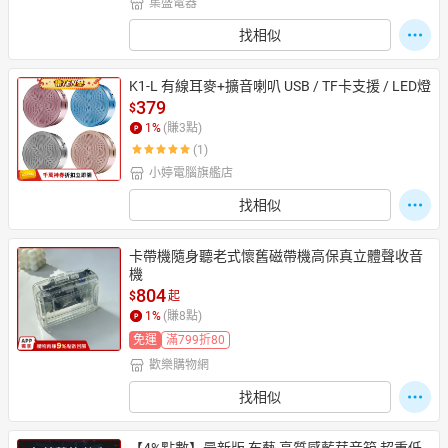
集盛電器
找相似
K1-L 有線耳麥+擴音喇叭 USB / TF卡支援 / LED燈
379
$
1
%
(賺
3
點)
(1)
小婷電腦旗艦店
找相似
卡帶機隨身聽老式懷舊磁帶機高保真立體聲收音
機
804
$
起
1
%
(賺
8
點)
免運
滿799折80
歡樂購物網
找相似