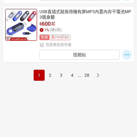
USB直插式超長待機有屏MP3內置內存干電池MP
3隨身聽
600
$
起
1
%
(賺
6
點)
免運
滿799折80
百家樂百貨市場
找相似
...
1
2
3
4
28