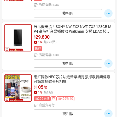
秀翔電器SS3C
找相似
展示機出清！SONY NW-ZX2 NWZ-ZX2 128GB M
P4 高解析音樂播放器 Walkman 支援 LDAC 技
術，無線傳輸高音質音樂 內建記憶卡插槽
29,800
$
1
%
(賺
298
點)
免運
秀翔電器SS3C
找相似
網紅同款NFC芯片貼紙音樂墻背膠掃歌音樂標簽
可讀寫掃歌卡片相框
105
$
起
1
%
(賺
1
點)
滿299免運
券
滿499折40
鼎盛貿易行
找相似