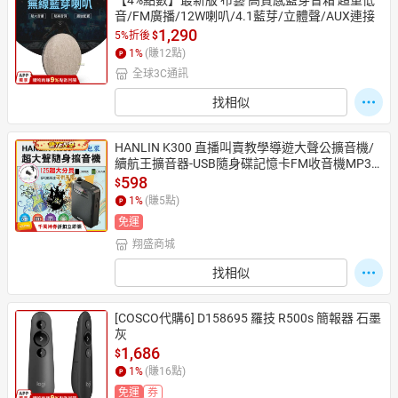
【4%點數】最新版 布藝 高質感藍芽音箱 超重低
音/FM廣播/12W喇叭/4.1藍芽/立體聲/AUX連接
1,290
5%折後
$
1
%
(賺
12
點)
全球3C通訊
找相似
HANLIN K300 直播叫賣教學導遊大聲公擴音機/
續航王擴音器-USB隨身碟記憶卡FM收音機MP3
音響喇叭-附麥克風【APP享4%回饋】
598
$
1
%
(賺
5
點)
免運
翔盛商城
找相似
[COSCO代購6] D158695 羅技 R500s 簡報器 石墨
灰
1,686
$
1
%
(賺
16
點)
免運
券