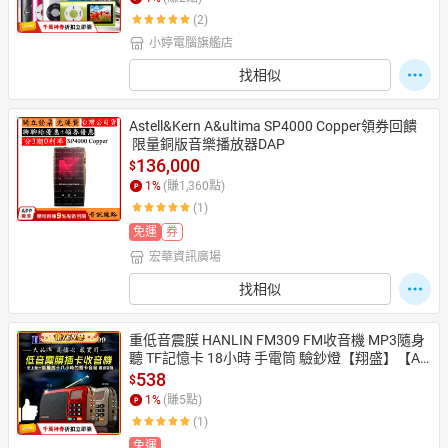
(2)
小婷電腦旗艦店
日本購物
電子/紙本書
找相似
HOT
Astell&Kern A&ultima SP4000 Copper領券回饋
 限量銅版音樂播放器DAP
136,000
$
1
%
(賺
1,360
點)
(1)
免運
券
宏華資訊廣場
找相似
重低音震膜 HANLIN FM309 FM收音機 MP3隨身
聽 TF記憶卡 18小時 手電筒 驗鈔燈【翔盛】【AP
P享4%回饋】
538
$
1
%
(賺
5
點)
(1)
免運