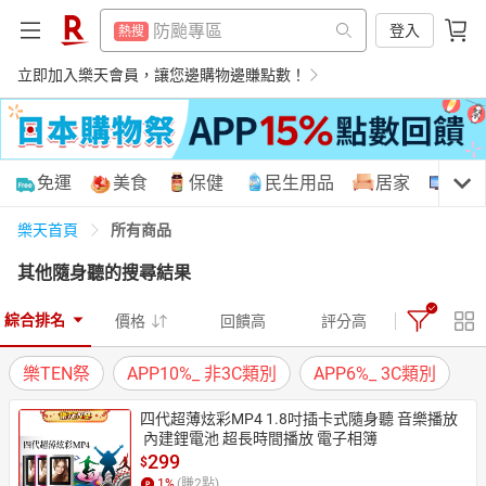
賺點樂翻天
熱搜
防颱專區
登入
熱搜
電動牙刷
熱搜
賺點樂翻天
立即加入樂天會員，讓您邊購物邊賺點數！
熱搜
筆記型電腦
熱搜
電動牙刷
熱搜
行動電源
熱搜
筆記型電腦
熱搜
購物網分類
免運
美食
保健
民生用品
居家
3C
電冰箱
熱搜
行動電源
熱搜
床墊
所有商品
樂天首頁
熱搜
電冰箱
熱搜
其他隨身聽
的搜尋結果
點數10%
熱搜
床墊
天天免運
美食蛋糕
養生保健
民生用品
熱搜
熱門飯店推薦
熱搜
綜合排名
價格
回饋高
評分高
點數10%
熱搜
樂TEN祭
APP10%_ 非3C類別
APP6%_ 3C類別
熱門飯店推薦
熱搜
居家生活
3C家電
運動休閒
親子玩具
四代超薄炫彩MP4 1.8吋插卡式隨身聽 音樂播放
 內建鋰電池 超長時間播放 電子相簿
299
$
女裝
男裝
化妝保養
情趣用品
1
%
(賺
2
點)