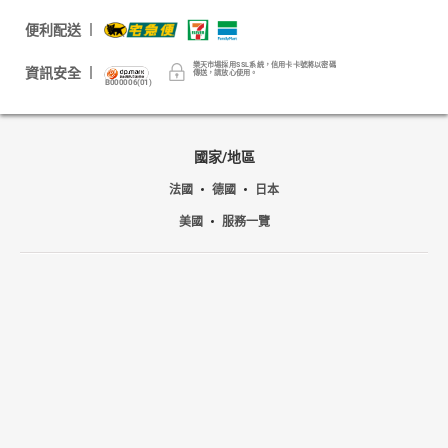
便利配送
樂天市場採用SSL系統，信用卡卡號將以密碼
資訊安全
傳送，請放心使用。
B000006(01)
國家/地區
法國
德國
日本
美國
服務一覽
更多樂天服務+
關於樂天
台灣樂天集團
Shopping is Entertainment!
非洲豬瘟政策宣導
隱私權政策
© Rakuten Group, Inc.