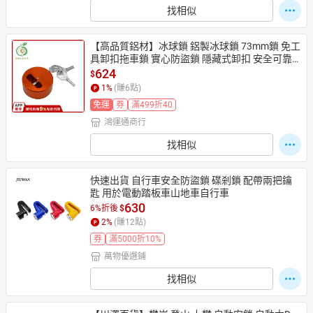
找相似
【高品質鋁材】冰球鎖 鋁製冰球鎖 73mm鎖 免工
具卸扣拖車鎖 實心防盜鎖 隱藏式卸扣 安全可靠
 實用方便
624
$
1
%
(賺
6
點)
免運
券
滿499折40
鴻運通商行
找相似
快速出貨 自行車安全防盜鎖 碟剎鎖 配帶兩把鑰
匙 用於電動踏板車山地車自行車
630
6%折後
$
2
%
(賺
12
點)
券
滿5000折10%
萬物優選鋪
找相似