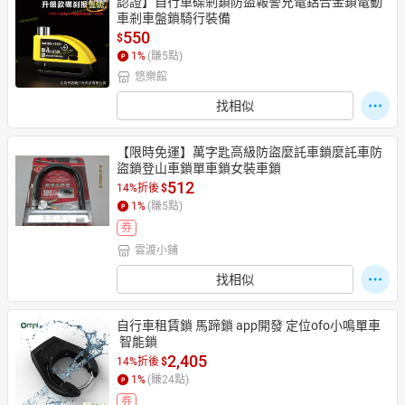
認證】自行車碟剎鎖防盜報警充電鋁合金鎖電動
車剎車盤鎖騎行裝備
550
$
1
%
(賺
5
點)
悠樂館
找相似
【限時免運】萬字匙高級防盜麼託車鎖麼託車防
盜鎖登山車鎖單車鎖女裝車鎖
512
14%折後
$
1
%
(賺
5
點)
券
雲渡小鋪
找相似
自行車租賃鎖 馬蹄鎖 app開發 定位ofo小鳴單車
 智能鎖
2,405
14%折後
$
1
%
(賺
24
點)
券