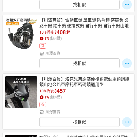
找相似
【川澤百貨】電動車鎖 單車鎖 防盜鎖 密碼鎖 公
路車鎖 踏車鎖 便攜式鎖 自行車鎖 自行車鎖山地
車防盜密碼鎖便攜鎖頭電動電
408
10%折後
$
起
1
%
(賺
4
點)
券
川澤百貨
找相似
【川澤百貨】洛克兄弟原裝便攜鎖電動車鎖鋼纜
鎖山地公路車摩托車密碼鎖通用型
457
10%折後
$
1
%
(賺
4
點)
券
川澤百貨
找相似