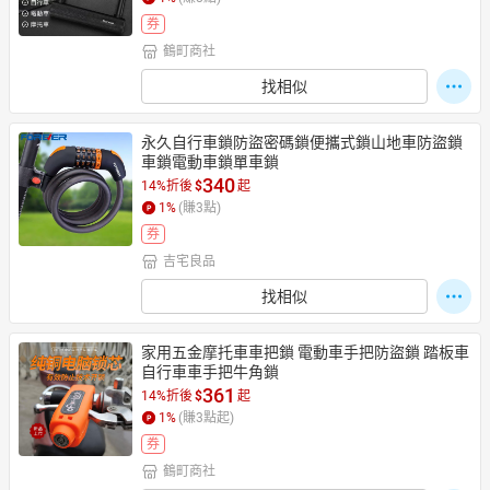
券
鶴町商社
找相似
永久自行車鎖防盜密碼鎖便攜式鎖山地車防盜鎖
車鎖電動車鎖單車鎖
340
14%折後
$
起
1
%
(賺
3
點)
券
吉宅良品
找相似
家用五金摩托車車把鎖 電動車手把防盜鎖 踏板車
自行車車手把牛角鎖
361
14%折後
$
起
1
%
(賺
3
點起)
券
鶴町商社