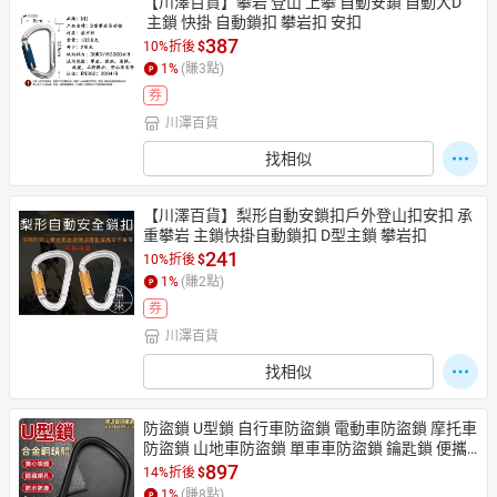
【川澤百貨】攀岩 登山 上攀 自動安鎖 自動大D
 主鎖 快掛 自動鎖扣 攀岩扣 安扣
387
10%折後
$
1
%
(賺
3
點)
券
川澤百貨
找相似
【川澤百貨】梨形自動安鎖扣戶外登山扣安扣 承
重攀岩 主鎖快掛自動鎖扣 D型主鎖 攀岩扣
241
10%折後
$
1
%
(賺
2
點)
券
川澤百貨
找相似
防盜鎖 U型鎖 自行車防盜鎖 電動車防盜鎖 摩托車
防盜鎖 山地車防盜鎖 單車車防盜鎖 鑰匙鎖 便攜
防盜鎖 防水U型鎖
897
14%折後
$
1
%
(賺
8
點)