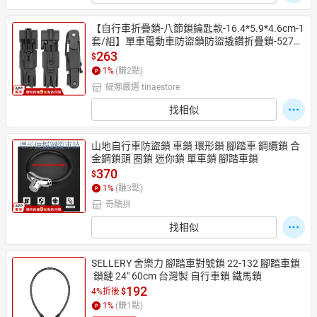
【自行車折疊鎖-八節鎖鑰匙款-16.4*5.9*4.6cm-1
套/組】單車電動車防盜鎖防盜撬鑽折疊鎖-52705
1
263
$
1
%
(賺
2
點)
緹娜嚴選 tinaestore
找相似
山地自行車防盜鎖 車鎖 環形鎖 腳踏車 鋼纜鎖 合
金鋼鎖頭 圈鎖 迷你鎖 單車鎖 腳踏車鎖
370
$
1
%
(賺
3
點)
奇酷拼
找相似
SELLERY 舍樂力 腳踏車對號鎖 22-132 腳踏車鎖
 鎖鏈 24" 60cm 台灣製 自行車鎖 鐵馬鎖
192
4%折後
$
1
%
(賺
1
點)