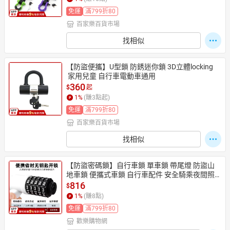
免運
滿799折80
百家樂百貨市場
日本購物
電子/紙本書
找相似
HOT
【防盜便攜】U型鎖 防銹迷你鎖 3D立體locking
 家用兒童 自行車電動車通用
360
$
起
1
%
(賺
3
點起)
免運
滿799折80
百家樂百貨市場
找相似
【防盜密碼鎖】自行車鎖 單車鎖 帶尾燈 防盜山
地車鎖 便攜式車鎖 自行車配件 安全騎乘夜間照
明
816
$
1
%
(賺
8
點)
免運
滿799折80
歡樂購物網