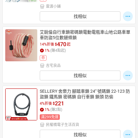
雲渡小鋪
找相似
艾銳倫自行車鎖密碼鎖電動電瓶車山地公路車單
車防盜5位數鏈條鎖
470
14%折後
$
起
1
%
(賺
4
點起)
券
吉宅良品
找相似
SELLERY 舍樂力 腳踏車鎖 24" 號碼鎖 22-123 防
盜鎖 鐵馬鎖 密碼鎖 自行車鎖 鎖頭 防偷
221
4%折後
$
1
%
(賺
2
點)
滿299免運
民權橋電子生活百貨
找相似