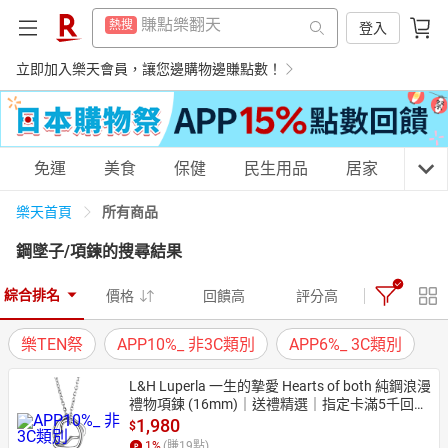
防颱專區
熱搜
299超取免運
登入
熱搜
平板電腦
熱搜
防颱專區
立即加入樂天會員，讓您邊購物邊賺點數！
熱搜
微波爐
熱搜
平板電腦
熱搜
電子閱讀器
熱搜
微波爐
熱搜
購物網分類
免運
美食
保健
民生用品
居家
3C
吹風機
熱搜
電子閱讀器
熱搜
床架
所有商品
樂天首頁
熱搜
吹風機
熱搜
鋼墜子/項鍊
的搜尋結果
點數10%
熱搜
床架
天天免運
美食蛋糕
養生保健
民生用品
熱搜
熱門飯店推薦
熱搜
綜合排名
價格
回饋高
評分高
點數10%
熱搜
樂TEN祭
APP10%_ 非3C類別
APP6%_ 3C類別
熱門飯店推薦
熱搜
居家生活
3C家電
運動休閒
親子玩具
L&H Luperla 一生的摯愛 Hearts of both 純鋼浪漫
禮物項鍊 (16mm)｜送禮精選｜指定卡滿5千回饋
10%
1,980
$
女裝
男裝
化妝保養
情趣用品
1
%
(賺
19
點)