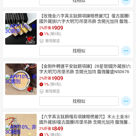
找相似
【玫瑰金六字真言鈦鋼項鍊贈楞嚴咒】復古圖騰l
國外藏族l六字大明咒l吊墜吊飾 含開光加持 馥瑰
馨盛NS0697
909
2%折後
$
1
%
(賺
9
點)
馥瑰馨盛
找相似
【金剛杵轉運平安鈦鋼項鍊】28星宿l國外藏族l六
字大明咒l吊墜吊飾 含開光加持 馥瑰馨盛NS0676
909
2%折後
$
1
%
(賺
9
點)
馥瑰馨盛
找相似
【六字真言鈦鋼嘎烏項鍊贈楞嚴咒】木火土金水l
國外藏族l復古圖騰l吊墜吊飾 含開光加持 馥瑰馨
盛NS0672
849
2%折後
$
1
%
(賺
8
點)