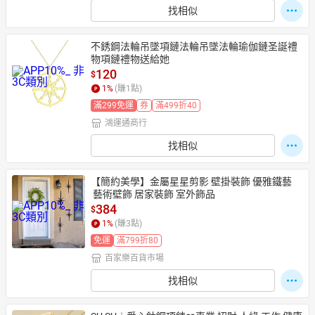
找相似
不銹鋼法輪吊墜項鏈法輪吊墜法輪瑜伽鏈圣誕禮
物項鏈禮物送給她
120
$
1
%
(賺
1
點)
滿299免運
券
滿499折40
鴻運通商行
找相似
【簡約美學】金屬星星剪影 壁掛裝飾 優雅鐵藝
 藝術壁飾 居家裝飾 室外飾品
384
$
1
%
(賺
3
點)
免運
滿799折80
百家樂百貨市場
找相似