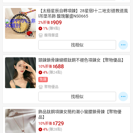
【太極星辰自轉項鍊】28星宿l十二地支l道教道風
l吊墜吊飾 馥瑰馨盛NS0665
909
2%折後
$
1
%
(賺
9
點)
馥瑰馨盛
找相似
頸鍊鎖骨鍊蝴蝶鈦鋼不褪色項鍊女【聚物優品】
688
10%折後
$
4
%
(賺
24
點)
免運
聚物優品
找相似
飾品鈦鋼項鍊女簡約潮小蠻腰鎖骨鍊【聚物優
品】
729
10%折後
$
4
%
(賺
28
點)