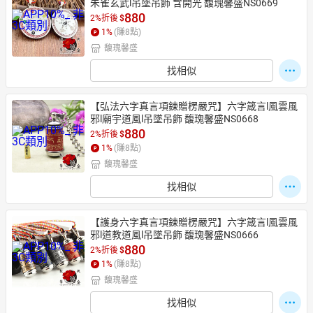
朱雀玄武l吊墜吊飾 含開光 馥瑰馨盛NS0669
880
2%折後
$
1
%
(賺
8
點)
馥瑰馨盛
找相似
【弘法六字真言項鍊贈楞嚴咒】六字箴言l風雲風
邪l廟宇道風l吊墜吊飾 馥瑰馨盛NS0668
880
2%折後
$
1
%
(賺
8
點)
馥瑰馨盛
找相似
【護身六字真言項鍊贈楞嚴咒】六字箴言l風雲風
邪l道教道風l吊墜吊飾 馥瑰馨盛NS0666
880
2%折後
$
1
%
(賺
8
點)
馥瑰馨盛
找相似