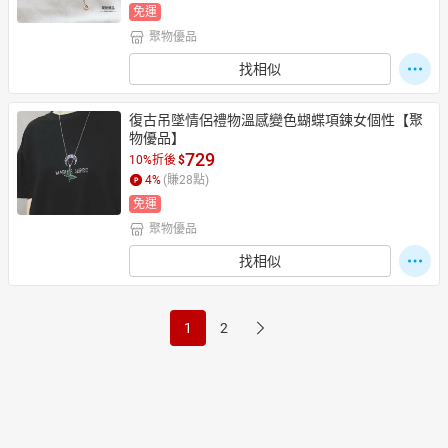
免運
聚物優品
找相似
復古吊墜情侶禮物溫感變色蝴蝶項鍊女個性【聚
物優品】
729
10%折後
$
4
%
(賺
28
點)
免運
聚物優品
找相似
1
2