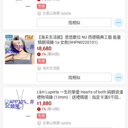
免運
大東山珠寶 luperla
日本購物
電子/紙本書
找相似
HOT
【海夫生活館】恩悠數位 NU 西德精典工藝 能量
 精鋼項鍊-1a 女款(9HPN0220101)
8,680
$
1
%
(賺
86
點)
免運
海夫生活館
找相似
L&H Luperla 一生的摯愛 Hearts of both 純鋼浪漫
禮物項鍊 (13mm)｜送禮精選｜指定卡滿5千回饋
10%
1,880
$
1
%
(賺
18
點)
免運
大東山珠寶 luperla