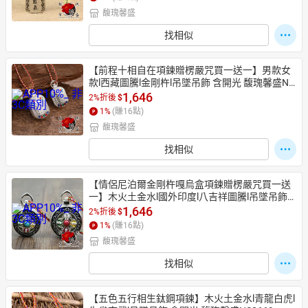
馥瑰馨盛
找相似
【前程十相自在項鍊贈楞嚴咒買一送一】男款女
款l西藏圖騰l金剛杵l吊墜吊飾 含開光 馥瑰馨盛NS
0671-1
1,646
2%折後
$
1
%
(賺
16
點)
馥瑰馨盛
找相似
【情侶尼泊爾金剛杵嘎烏盒項鍊贈楞嚴咒買一送
一】木火土金水l國外印度l八吉祥圖騰l吊墜吊飾
 含開光 馥瑰馨盛NS0670
1,646
2%折後
$
1
%
(賺
16
點)
馥瑰馨盛
找相似
【五色五行相生鈦鋼項鍊】木火土金水l青龍白虎l