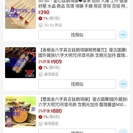
SU SU︱愛心鈦鋼項鍊❤️事業 招財 人緣 工作 健康 
紓壓 水晶 飾品 耳環 項鍊 手鍊 現貨 穿搭 百搭 時
尚 治裝激推
390
$
1
%
(賺
3
點)
SU SU 飾品
找相似
【香檳金六字真言鈦鋼項鍊贈楞嚴咒】復古圖騰l
國外藏族l六字大明咒l吊墜吊飾 含開光加持 馥瑰
馨盛NS0699
909
2%折後
$
1
%
(賺
9
點)
馥瑰馨盛
找相似
【雙面金六字真言鈦鋼項鍊】復古圖騰l國外藏族l
六字大明咒l吊墜吊飾 含開光加持 馥瑰馨盛NS06
98
880
2%折後
$
1
%
(賺
8
點)
馥瑰馨盛