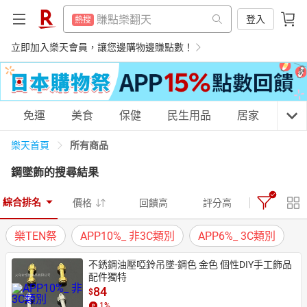
防颱專區
熱搜
賺點樂翻天
登入
熱搜
電子閱讀器
熱搜
防颱專區
立即加入樂天會員，讓您邊購物邊賺點數！
熱搜
微波爐
熱搜
電子閱讀器
熱搜
床架
熱搜
微波爐
熱搜
購物網分類
免運
美食
保健
民生用品
居家
3C
吹風機
熱搜
床架
熱搜
平板電腦
所有商品
樂天首頁
熱搜
吹風機
熱搜
鋼墜飾
的搜尋結果
點數10%
熱搜
平板電腦
天天免運
美食蛋糕
養生保健
民生用品
熱搜
熱門飯店推薦
熱搜
綜合排名
價格
回饋高
評分高
點數10%
熱搜
樂TEN祭
APP10%_ 非3C類別
APP6%_ 3C類別
熱門飯店推薦
熱搜
居家生活
3C家電
運動休閒
親子玩具
不銹鋼油壓啞鈴吊墜-鋼色 金色 個性DIY手工飾品
配件獨特
84
$
女裝
男裝
化妝保養
情趣用品
1
%