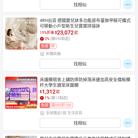
找相似
48H出貨 德國嬰兒牀多功能尿布臺無甲醛可攜式
可移動小戶型新生兒寶寶拼接牀
23,072
15%折後
$
起
3
%
(賺
690
點起)
免運
券
昕購商鋪
找相似
床護欄宿舍上鋪防摔防掉落床邊加高安全擋板欄
杆大學生寢室床圍欄
1,312
$
起
1
%
(賺
13
點起)
免運
滿900折100
全球選品1館 生活百貨
找相似