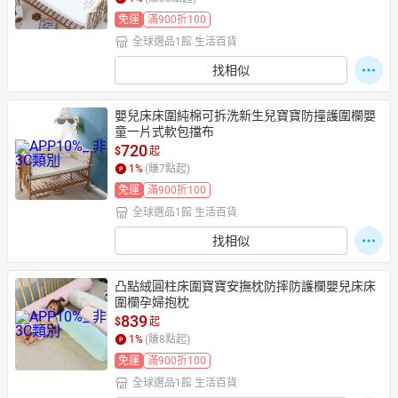
免運
滿900折100
全球選品1館 生活百貨
找相似
嬰兒床床圍純棉可拆洗新生兒寶寶防撞護圍欄嬰
童一片式軟包擋布
720
$
起
1
%
(賺
7
點起)
免運
滿900折100
全球選品1館 生活百貨
找相似
凸點絨圓柱床圍寶寶安撫枕防摔防護欄嬰兒床床
圍欄孕婦抱枕
839
$
起
1
%
(賺
8
點起)
免運
滿900折100
全球選品1館 生活百貨