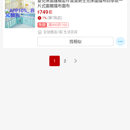
嬰兒床圍護欄套件寶寶新生兒床圍擋布四季款一
片式圍欄擋布圍布
749
$
起
1
%
(賺
7
點起)
免運
滿900折100
全球選品1館 生活百貨
找相似
1
2