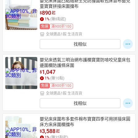
嬰兒床床圍凸點絨新生兒防撞圍軟包床靠布藝兒
童寶寶拼接床圍擋布
890
$
起
1
%
(賺
8
點起)
免運
滿900折100
全球選品1館 生活百貨
找相似
嬰兒床透氣三明治網布護欄寶寶防啃咬兒童床包
邊圍欄防護條床圍
1,047
$
1
%
(賺
10
點)
免運
滿900折100
全球選品1館 生活百貨
找相似
嬰兒床床圍布多套件棉布寶寶四季可用拼接床圓
床方床床圍欄擋布
3,588
$
起
1
%
(賺
35
點起)