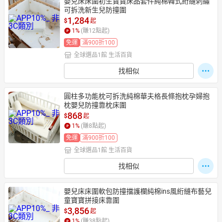
嬰兒床床圍初生寶寶床品套件純棉韓式絎縫刺繡
可拆洗新生兒防撞圍
1,284
$
起
1
%
(賺
12
點起)
免運
滿900折100
全球選品1館 生活百貨
找相似
圓柱多功能枕可拆洗純棉華夫格長條抱枕孕婦抱
枕嬰兒防撞靠枕床圍
868
$
起
1
%
(賺
8
點起)
免運
滿900折100
全球選品1館 生活百貨
找相似
嬰兒床床圍軟包防撞擋護欄純棉ins風絎縫布藝兒
童寶寶拼接床靠圍
3,856
$
起
1
%
(賺
38
點起)