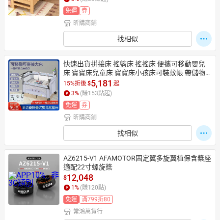
免運
券
昕購商鋪
日本購物
電子/紙本書
找相似
HOT
快速出貨拼接床 搖籃床 搖搖床 便攜可移動嬰兒
床 寶寶床兒童床 寶寶床小孩床可裝蚊帳 帶儲物
空間 多功能幼兒床
5,181
15%折後
$
起
3
%
(賺
153
點起)
免運
券
昕購商鋪
找相似
AZ6215-V1 AFAMOTOR固定翼多旋翼植保含槳座
適配22寸螺旋槳
12,048
$
1
%
(賺
120
點)
免運
滿799折80
常鴻萬貨行