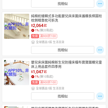
找相似
純棉絎縫韓式多功能嬰兒床床圍床護欄長條圓柱
枕側睡靠枕可拆洗
2,064
$
起
1
%
(賺
20
點起)
免運
滿900折100
全球選品1館 生活百貨
找相似
嬰兒床床圍純棉新生兒防撞床檔布寶寶圍欄兒童
床上用品套件四季用
1,047
$
起
1
%
(賺
10
點起)
免運
滿900折100
全球選品1館 生活百貨
找相似