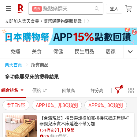
299超取免運
熱搜
賺點樂翻天
登入
熱搜
平板電腦
熱搜
299超取免運
立即加入樂天會員，讓您邊購物邊賺點數！
熱搜
電子閱讀器
熱搜
平板電腦
熱搜
微波爐
熱搜
電子閱讀器
熱搜
購物網分類
免運
美食
保健
民生用品
居家
3C
床架
熱搜
微波爐
熱搜
吹風機
所有商品
樂天首頁
熱搜
床架
熱搜
多功能嬰兒床
的搜尋結果
抽7777點
熱搜
吹風機
天天免運
美食蛋糕
養生保健
民生用品
熱搜
熱門飯店推薦
熱搜
綜合排名
價格
回饋高
評分高
抽7777點
熱搜
樂TEN祭
APP10%_ 非3C類別
APP6%_ 3C類別
熱門飯店推薦
熱搜
居家生活
3C家電
運動休閒
親子玩具
【台灣現貨】摺疊帶護欄加寬拼接床擴床無縫神
器嬰兒床實木床延邊不帶另加
1,119
15%折後
$
起
女裝
男裝
化妝保養
情趣用品
3
%
(賺
33
點起)