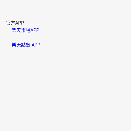
官方APP
樂天市場APP
樂天點數 APP
資訊安全
B000006(01)
樂天市場採用SSL系統，信用卡卡號將以密碼傳送，請放心
使用。
多元付款
便利配送