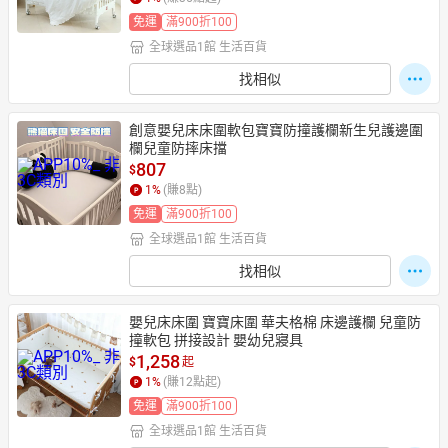
免運
滿900折100
全球選品1館 生活百貨
找相似
創意嬰兒床床圍軟包寶寶防撞護欄新生兒護邊圍
欄兒童防摔床擋
807
$
1
%
(賺
8
點)
免運
滿900折100
全球選品1館 生活百貨
找相似
嬰兒床床圍 寶寶床圍 華夫格棉 床邊護欄 兒童防
撞軟包 拼接設計 嬰幼兒寢具
1,258
$
起
1
%
(賺
12
點起)
免運
滿900折100
全球選品1館 生活百貨