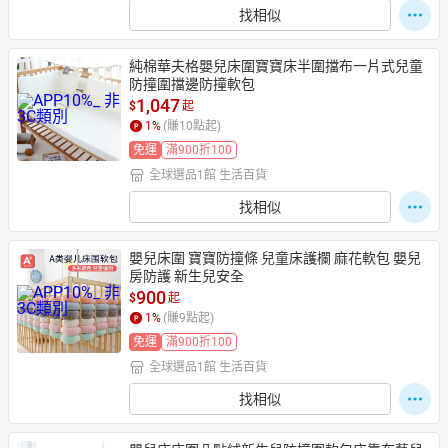
找相似
純棉華夫格嬰兒床圍寶寶床半圍擋布一片式兒童
防撞圍擋邊防撞軟包
1,047
$
起
1
%
(賺
10
點起)
免運
滿900折100
全球選品1館 生活百貨
找相似
嬰兒床圍 寶寶防撞條 兒童床護欄 麻花軟包 嬰兒
房防護 新生兒安全
900
$
起
1
%
(賺
9
點起)
免運
滿900折100
全球選品1館 生活百貨
找相似