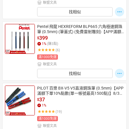
聯盟文具
找相似
Pentel 飛龍 HEXREFORM BLP665 六角極速鋼珠
筆 (0.5mm) (筆蓋式) (免費雷射雕刻)【APP滿額
下單10%點數(單一帳號最高1500點)】8/31止
399
$
1
%
(賺
3
點)
(6)
滿1000免運
聯盟文具
找相似
PILOT 百樂 BX-V5 V5直液鋼珠筆 (0.5mm)【APP
滿額下單10%點數(單一帳號最高1500點)】8/31
止
37
$
1
%
(19)
滿1000免運
聯盟文具