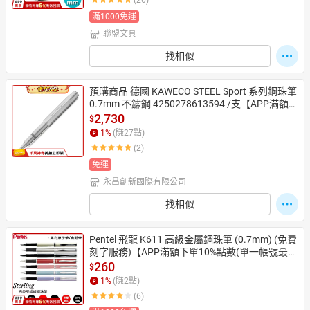
(26)
滿1000免運
聯盟文具
找相似
預購商品 德國 KAWECO STEEL Sport 系列鋼珠筆 
0.7mm 不鏽鋼 4250278613594 /支【APP滿額下
單10%點數(單一帳號最高1500點)】8/31止
2,730
$
1
%
(賺
27
點)
(2)
免運
永昌創新國際有限公司
找相似
Pentel 飛龍 K611 高級金屬鋼珠筆 (0.7mm) (免費
刻字服務)【APP滿額下單10%點數(單一帳號最高
1500點)】8/31止
260
$
1
%
(賺
2
點)
(6)