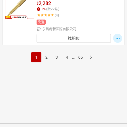
下單10%點數(單一帳號最高1500點)】8/31止
2,282
$
1
%
(賺
22
點)
(4)
免運
永昌創新國際有限公司
找相似
...
1
2
3
4
65