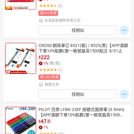
(5)
滿999免運
永昌創新國際有限公司
日本購物
電子/紙本書
HOT
找相似
CROSS 鋼珠筆芯 8521(藍) / 8523(黑)【APP滿額
下單10%點數(單一帳號最高1500點)】8/31止
222
$
1
%
(賺
2
點)
(1)
滿1000免運
聯盟文具
找相似
PILOT 百樂 LFBK-23EF 按鍵式魔擦筆 (0.5mm)
【APP滿額下單10%點數(單一帳號最高1500
點)】8/31止
47
$
起
1
%