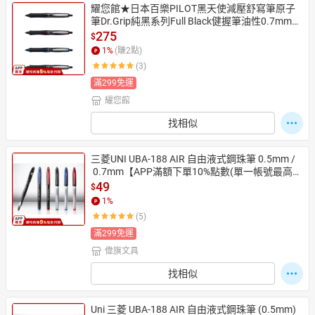
耀您館★日本百樂PILOT黑天使減壓舒寫筆原子
筆Dr.Grip純黑系列Full Black健握筆油性0.7mm圓
珠筆0.7mm原子筆抒寫筆BDGFB-80F【APP下單
275
$
點數4倍送】
1
%
(賺
2
點)
(3)
滿299免運
耀您館
找相似
三菱UNI UBA-188 AIR 自由液式鋼珠筆 0.5mm /
 0.7mm【APP滿額下單10%點數(單一帳號最高1
500點)】8/31止
49
$
1
%
(5)
滿299免運
偉旗文具
找相似
Uni 三菱 UBA-188 AIR 自由液式鋼珠筆 (0.5mm)