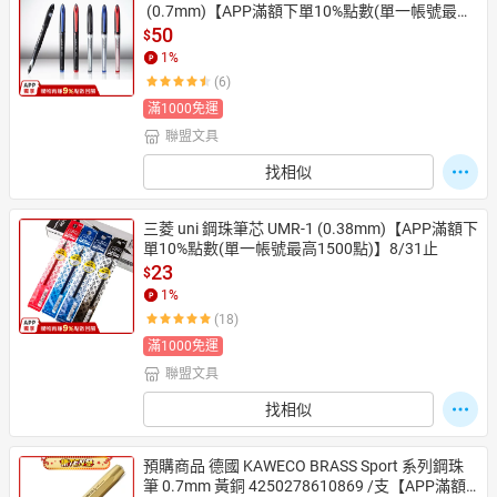
 (0.7mm)【APP滿額下單10%點數(單一帳號最高
1500點)】8/31止
50
$
1
%
(6)
滿1000免運
聯盟文具
找相似
三菱 uni 鋼珠筆芯 UMR-1 (0.38mm)【APP滿額下
單10%點數(單一帳號最高1500點)】8/31止
23
$
1
%
(18)
滿1000免運
聯盟文具
找相似
預購商品 德國 KAWECO BRASS Sport 系列鋼珠
筆 0.7mm 黃銅 4250278610869 /支【APP滿額