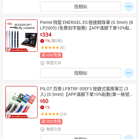
找相似
Pentel 飛龍 ENERGEL ES 極速鋼珠筆 (0.5mm) (B
LP2005) (免費刻字服務)【APP滿額下單10%點數
(單一帳號最高1500點)】8/31止
334
$
1
%
(賺
3
點)
(8)
滿1000免運
聯盟文具
找相似
PILOT 百樂 LFBTRF-30EF3 按鍵式魔擦筆芯 (3
入) (0.5mm)【APP滿額下單10%點數(單一帳號最
高1500點)】8/31止
60
$
1
%
(24)
滿1000免運
聯盟文具