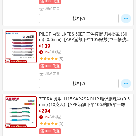
滿1000免運
聯盟文具
找相似
PILOT 百樂 LKFBS-60EF 三色按鍵式魔擦筆 (Sli
m) (0.5mm)【APP滿額下單10%點數(單一帳號最
高1500點)】8/31止
139
$
1
%
(賺
1
點)
(5)
滿1000免運
聯盟文具
找相似
ZEBRA 斑馬 JJ15 SARASA CLIP 環保鋼珠筆 (0.5
mm) (10支入)【APP滿額下單10%點數(單一帳號
最高1500點)】8/31止
294
$
1
%
(賺
2
點)
(3)
滿1000免運