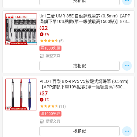
找相似
Uni 三菱 UMR-85E 自動鋼珠筆芯 (0.5mm)【APP
滿額下單10%點數(單一帳號最高1500點)】8/31
止
22
$
1
%
(5)
滿1000免運
聯盟文具
找相似
PILOT 百樂 BX-RT-V5 V5按鍵式鋼珠筆 (0.5mm)
【APP滿額下單10%點數(單一帳號最高1500
點)】8/31止
37
$
1
%
(11)
滿1000免運
聯盟文具
找相似