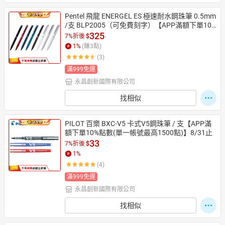
Pentel 飛龍 ENERGEL ES 極速耐水鋼珠筆 0.5mm 
/支 BLP2005（可免費刻字）【APP滿額下單10%
點數(單一帳號最高1500點)】8/31止
325
7%折後
$
1
%
(賺
3
點)
(3)
滿999免運
永昌創新國際有限公司
找相似
PILOT 百樂 BXC-V5 卡式V5鋼珠筆 / 支【APP滿
額下單10%點數(單一帳號最高1500點)】8/31止
33
7%折後
$
1
%
(4)
滿999免運
永昌創新國際有限公司
找相似