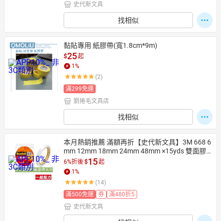
史代新文具
找相似
黏貼專用 紙膠帶(寬1.8cm*9m)
25
$
起
1
%
(2)
滿299免運
劉捲毛文具店
找相似
本月熱銷推薦 滿額再折【史代新文具】3M 668 6
mm 12mm 18mm 24mm 48mm ×15yds 雙面膠
帶
15
6%折後
$
起
1
%
(14)
滿500免運
券
滿480折5
史代新文具