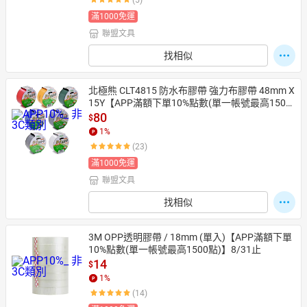
(5)
滿1000免運
聯盟文具
找相似
北極熊 CLT4815 防水布膠帶 強力布膠帶 48mm X 
15Y【APP滿額下單10%點數(單一帳號最高1500
點)】8/31止
80
$
1
%
(23)
滿1000免運
聯盟文具
找相似
3M OPP透明膠帶 / 18mm (單入)【APP滿額下單
10%點數(單一帳號最高1500點)】8/31止
14
$
1
%
(14)