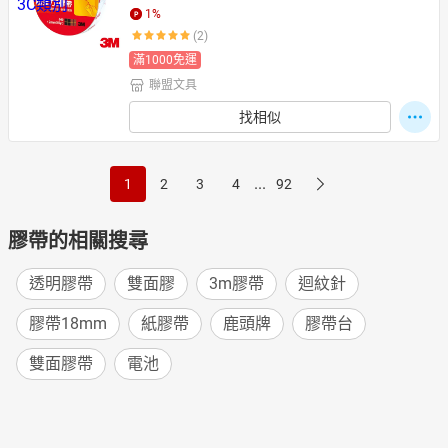
1
%
(2)
滿1000免運
聯盟文具
找相似
...
1
2
3
4
92
膠帶的相關搜尋
透明膠帶
雙面膠
3m膠帶
迴紋針
膠帶18mm
紙膠帶
鹿頭牌
膠帶台
雙面膠帶
電池