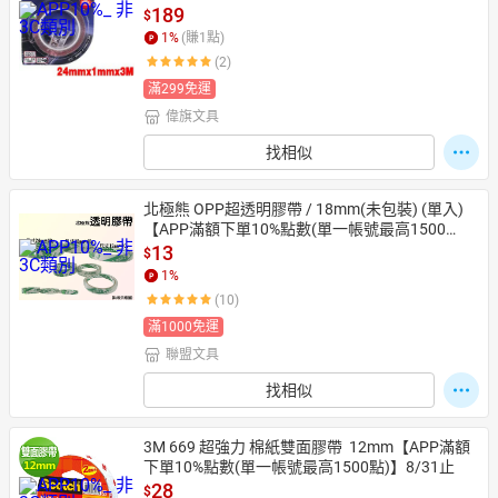
1止
189
$
1
%
(賺
1
點)
(2)
滿299免運
偉旗文具
找相似
北極熊 OPP超透明膠帶 / 18mm(未包裝) (單入)
【APP滿額下單10%點數(單一帳號最高1500
點)】8/31止
13
$
1
%
(10)
滿1000免運
聯盟文具
找相似
3M 669 超強力 棉紙雙面膠帶  12mm【APP滿額
下單10%點數(單一帳號最高1500點)】8/31止
28
$