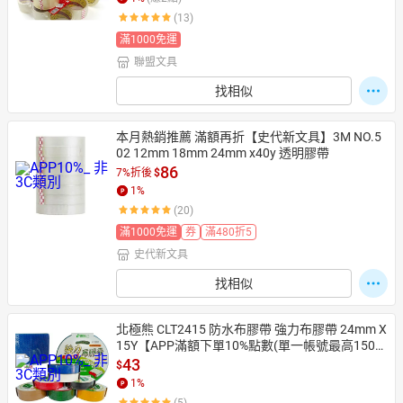
(13)
滿1000免運
聯盟文具
日本購物
電子/紙本書
HOT
找相似
本月熱銷推薦 滿額再折【史代新文具】3M NO.5
02 12mm 18mm 24mm x40y 透明膠帶
86
7%折後
$
1
%
(20)
滿1000免運
券
滿480折5
史代新文具
找相似
北極熊 CLT2415 防水布膠帶 強力布膠帶 24mm X 
15Y【APP滿額下單10%點數(單一帳號最高1500
點)】8/31止
43
$
1
%