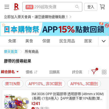
防颱專區
熱搜
299超取免運
登入
熱搜
平板電腦
熱搜
防颱專區
立即加入樂天會員，讓您邊購物邊賺點數！
熱搜
微波爐
熱搜
平板電腦
熱搜
床架
熱搜
微波爐
熱搜
購物網分類
免運
美食
保健
民生用品
居家
3C
電子閱讀器
熱搜
床架
熱搜
吹風機
所有商品
樂天首頁
熱搜
電子閱讀器
熱搜
膠帶
的搜尋結果
抽7777點
熱搜
吹風機
天天免運
美食蛋糕
養生保健
民生用品
熱搜
熱門飯店推薦
熱搜
綜合排名
價格
回饋高
評分高
抽7777點
熱搜
樂TEN祭
APP10%_ 非3C類別
APP6%_ 3C類別
熱門飯店推薦
熱搜
居家生活
3C家電
運動休閒
親子玩具
3M 3036 OPP 封箱膠帶 透明膠帶 (48mm x 90M)
 (長碼) (1包6捲入)【APP滿額下單10%點數(單一
帳號最高1500點)】8/31止
241
$
女裝
男裝
化妝保養
情趣用品
1
%
(賺
2
點)