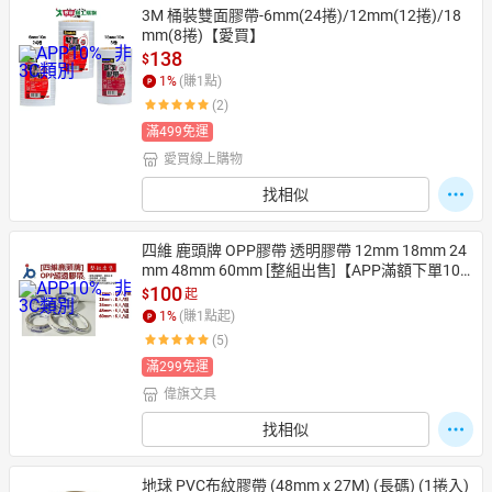
3M 桶裝雙面膠帶-6mm(24捲)/12mm(12捲)/18
mm(8捲)【愛買】
138
$
1
%
(賺
1
點)
(2)
滿499免運
愛買線上購物
找相似
四維 鹿頭牌 OPP膠帶 透明膠帶 12mm 18mm 24
mm 48mm 60mm [整組出售]【APP滿額下單10%
點數(單一帳號最高1500點)】8/31止
100
$
起
1
%
(賺
1
點起)
(5)
滿299免運
偉旗文具
找相似
地球 PVC布紋膠帶 (48mm x 27M) (長碼) (1捲入)