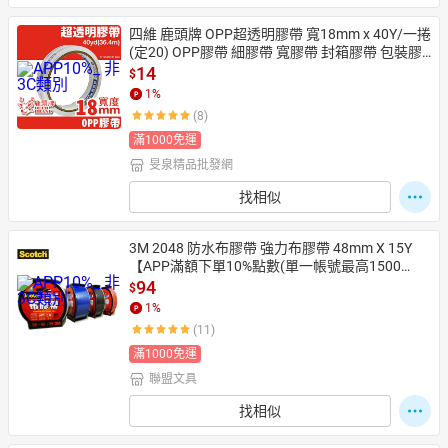
四維 鹿頭牌 OPP超透明膠帶 寬18mm x 40Y/一捲
(定20) OPP膠帶 細膠帶 寬膠帶 封箱膠帶 包裝膠
帶 封口膠帶 PPS7-PP3018C
14
$
1
%
(8)
滿1000免運
旻泉精品批發網
找相似
3M 2048 防水布膠帶 強力布膠帶 48mm X 15Y
【APP滿額下單10%點數(單一帳號最高1500
點)】8/31止
94
$
1
%
(11)
滿1000免運
聯盟文具
找相似