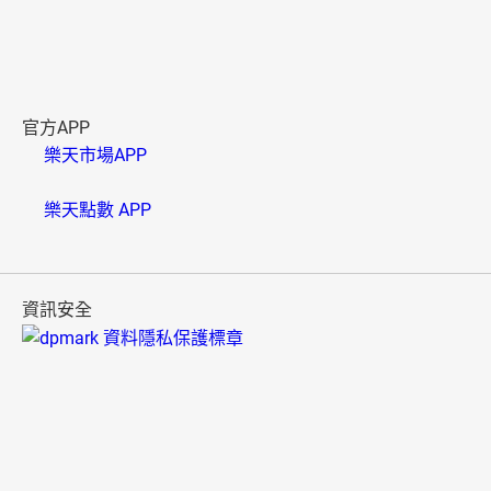
官方APP
樂天市場APP
樂天點數 APP
資訊安全
B000006(01)
樂天市場採用SSL系統，信用卡卡號將以密碼傳送，請放心
使用。
多元付款