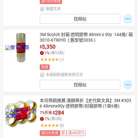
滿1000免運
聯盟文具
找相似
3M Scotch 封箱 透明膠帶 48mm x 90y  144捲/ 箱 
3010-6T90YD  ( 舊型號3036 )
5,350
$
1
%
(賺
53
點)
(1)
免運
永昌創新國際有限公司
找相似
本月熱銷推薦 滿額再折【史代新文具】3M #303
6 48mmx90y 透明膠帶/封箱膠帶 (1束6卷)
284
7%折後
$
1
%
(賺
2
點)
(8)
滿500免運
券
滿480折5