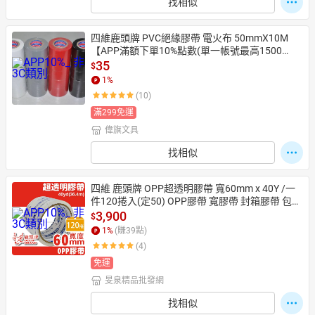
找相似
四維鹿頭牌 PVC絕緣膠帶 電火布 50mmX10M
【APP滿額下單10%點數(單一帳號最高1500
點)】8/31止
35
$
1
%
(10)
滿299免運
偉旗文具
找相似
四維 鹿頭牌 OPP超透明膠帶 寬60mm x 40Y /一
件120捲入(定50) OPP膠帶 寬膠帶 封箱膠帶 包裝
膠帶 封口膠帶 -PP3060C
3,900
$
1
%
(賺
39
點)
(4)
免運
旻泉精品批發網
找相似