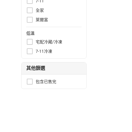
7-11
全家
萊爾富
低溫
宅配冷藏/冷凍
7-11冷凍
其他篩選
包含已售完