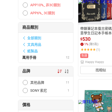
APP10%_ 非3C類別
APP6%_ 3C類別
商品類別
帶鎖筆記本復古密碼
意學生日記本手帳本
本文具-黑/白/藍/紅
530
全部類別
$
AA4982】
1
%
(賺
5
點)
文具用品
(1)
紙製品
免運
萬用手冊
12
Happy Happy
找相似
品牌
其他品牌
11
SONY 索尼
1
價格