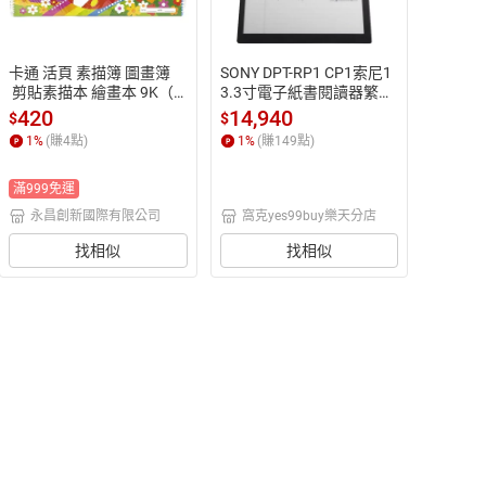
卡通 活頁 素描簿 圖畫簿
SONY DPT-RP1 CP1索尼1
 剪貼素描本 繪畫本 9K（2
3.3寸電子紙書閱讀器繁體
60x380mm）10本入 /包 A
中文注音輸入日版破解版
420
14,940
$
$
8K-682圖案隨機出貨【AP
二手
1
%
(賺
4
點)
1
%
(賺
149
點)
P滿額下單10%點數(單一
帳號最高1500點)】8/31
滿999免運
止
永昌創新國際有限公司
窩克yes99buy樂天分店
找相似
找相似