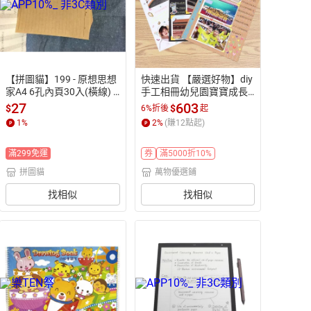
【拼圖貓】199 - 原想思想
快速出貨 【嚴選好物】diy
家A4 6孔內頁30入(橫線) K
手工相冊幼兒園寶寶成長
ORS-07
記錄手冊a4活頁小學生兒
27
603
$
$
6%折後
起
童畢業紀念冊
1
%
2
%
(賺
12
點起)
滿299免運
券
滿5000折10%
拼圖貓
萬物優選鋪
找相似
找相似