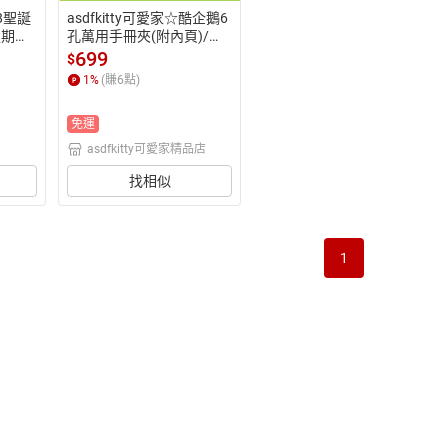
8聖誕
asdfkitty可愛家☆酷企鵝6
假期米
孔萬用手冊夾(附內頁)/行
英倫
事曆/萬年曆-2000年絕版
699
$
-現貨
商品-日本正版商品
1
%
(賺
6
點)
免運
asdfkitty可愛家精品店
找相似
1