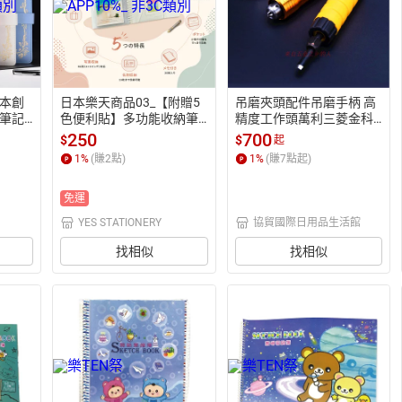
本創
日本樂天商品03_【附贈5
吊磨夾頭配件吊磨手柄 高
筆記
色便利貼】多功能收納筆
精度工作頭萬利三菱金科
/青【A
記本｜名片照片收納, 點狀
達紅牛通用手柄
250
700
$
$
起
筆記, 小物收納袋｜ 可站立
1
%
(賺
2
點)
1
%
(賺
7
點起)
桌面展示 商務・展覽・旅
行適用
免運
YES STATIONERY
協貿國際日用品生活館
找相似
找相似