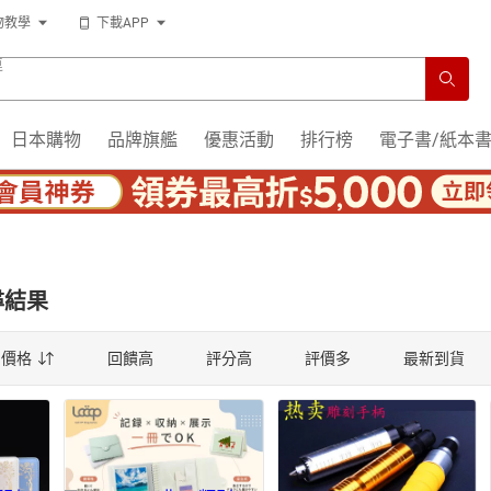
物教學
下載APP
運
日本購物
品牌旗艦
優惠活動
排行榜
電子書/紙本
尋結果
薦
價格
回饋高
評分高
評價多
最新到貨
薦