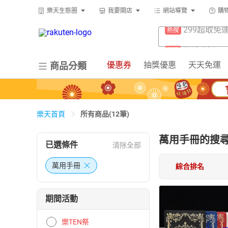
賺點樂翻天
熱搜
樂天生態圈
我要開店
網站導覽
購
299超取免
熱搜
微波爐
熱搜
防颱專區
熱搜
吹風機
熱搜
賺點樂翻天
熱搜
優惠券
抽獎優惠
天天免運
商品分類
電子閱讀器
熱搜
微波爐
熱搜
床架
熱搜
吹風機
熱搜
平板電腦
熱搜
所有商品(12筆)
樂天首頁
電子閱讀器
熱搜
抽7777點
熱搜
萬用手冊
床架
的搜
熱搜
已選條件
清除全部
熱門飯店推
熱搜
平板電腦
熱搜
萬用手冊
綜合排名
抽7777點
熱搜
期間活動
熱門飯店推
熱搜
樂TEN祭