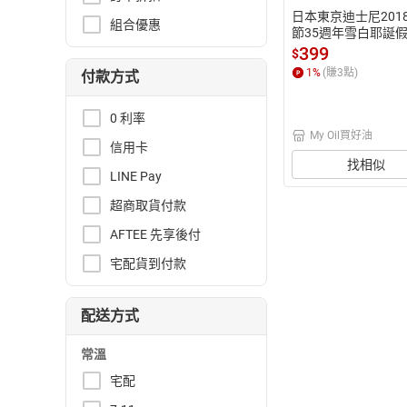
日本東京迪士尼201
組合優惠
節35週年雪白耶誕
奇米妮英式浪漫優雅
399
$
風雕花便條紙筆記本
1
%
(賺
3
點)
付款方式
0 利率
My Oil買好油
信用卡
找相似
LINE Pay
超商取貨付款
AFTEE 先享後付
宅配貨到付款
配送方式
常溫
宅配