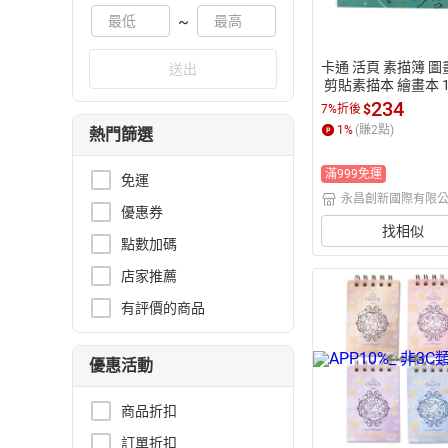
~
卡通 活頁 素描簿 圖
送出
 剪貼素描本 繪畫本 1
（265x191mm）12
234
$
7%折後
包 N16-506圖案隨
1
%
(賺
2
點)
熱門篩選
【APP滿額下單10
(單一帳號最高1500
滿999免運
8/31止
免運
永昌創新國際有限
優惠券
找相似
點數加碼
店家推薦
有評價的商品
優惠活動
商品折扣
訂單折扣