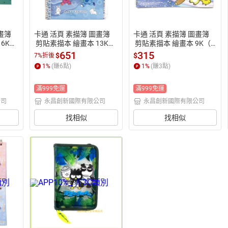
畫簿
卡通 活頁 素描簿 圖畫簿
卡通 活頁 素描簿 圖畫簿
6K
 剪貼素描本 繪畫本 13K
 剪貼素描本 繪畫本 9K（2
本入 /
（205x280mm）20本入 /
60x350mm）10本入 /包
651
315
$
$
7%折後
機出貨
包 N13-265圖案隨機出貨
 N9-506圖案隨機出貨【A
1
%
(賺
6
點)
1
%
(賺
3
點)
%點數
【APP滿額下單10%點數
PP滿額下單10%點數(單一
點)】
(單一帳號最高1500點)】
帳號最高1500點)】8/31
滿999免運
滿999免運
8/31止
止
公司
永昌創新國際有限公司
永昌創新國際有限公司
找相似
找相似