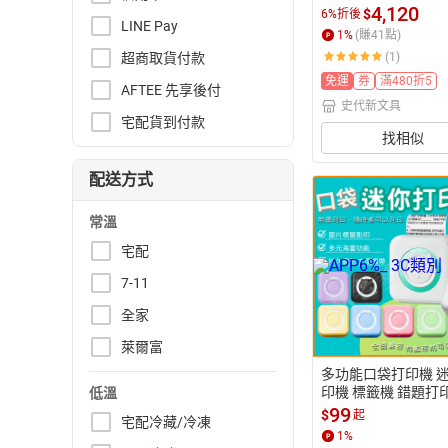
車/手推車(灰色) 荷重
4,120
$
6%折後
LINE Pay
g
1
%
(賺
41
點)
超商取貨付款
(1)
免運
券
滿480折5
AFTEE 先享後付
史代新文具
宅配貨到付款
找相似
配送方式
常溫
宅配
7-11
全家
萊爾富
多功能口袋打印機 
印機 標籤機 錯題打
低溫
墨打印機 迷你打印機
99
$
起
宅配冷藏/冷凍
 喵喵機 列印機錯題
1
%
 口袋印表機 標籤機