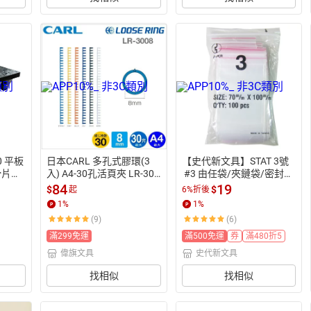
0 平板
日本CARL 多孔式膠環(3
【史代新文具】STAT 3號
滑片
入) A4-30孔活頁夾 LR-300
 #3 由任袋/夾鏈袋/密封袋
車 工
8 LR-3010 LR-3012 LR-30
 7×10cm (100入/包)
84
19
$
$
起
6%折後
14【APP滿額下單10%點
1
%
1
%
數(單一帳號最高1500
(9)
(6)
點)】8/31止
滿299免運
滿500免運
券
滿480折5
偉旗文具
史代新文具
找相似
找相似