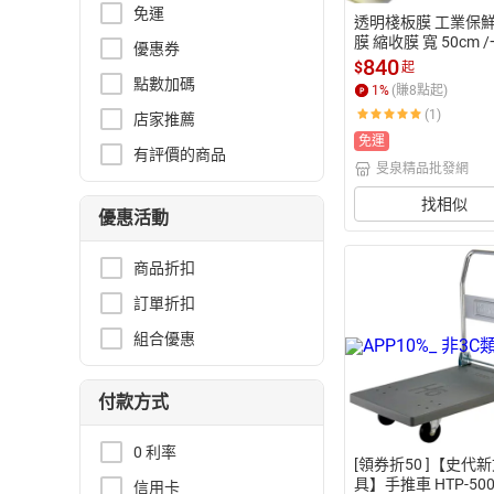
免運
透明棧板膜 工業保鮮
膜 縮收膜 寬 50cm 
優惠券
大卷入(定400) 工
840
$
起
 打包膜 包裝束膜 收
點數加碼
1
%
(賺
8
點起)
 無背膠
(1)
店家推薦
免運
有評價的商品
旻泉精品批發網
找相似
優惠活動
商品折扣
訂單折扣
組合優惠
付款方式
0 利率
[領券折50 ]【史代
具】手推車 HTP-500
信用卡