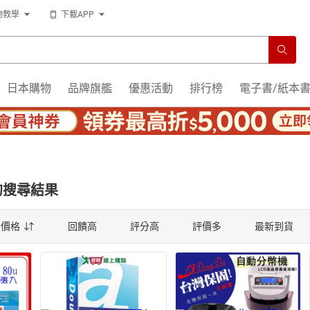
物教學
下載APP
運
日本購物
品牌旗艦
優惠活動
排行榜
電子書/紙本
的搜尋結果
薦
價格
回饋高
評分高
評價多
最新到貨
薦