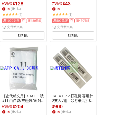
(直式)
圈4兩/對折4.5cm (小)
128
43
$
$
6%折後
7%折後
1
%
(賺
1
點)
1
%
(4)
(1)
滿1000免運
券
滿480折5
滿500免運
券
滿480折5
史代新文具
史代新文具
找相似
找相似
【史代新文具】STAT 11號 
TA TA HP-2 打孔機 專用針   
#11 由任袋/夾鏈袋/密封
2支入 /組｜領券最高折$2
袋 28×40cm (100入/包)
20
204
900
$
$
6%折後
1
%
(賺
2
點)
1
%
(賺
9
點)