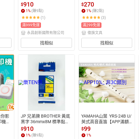
500K
護貝標籤帶/ 包 TZe-261
 (約2.4X1.3cm) 識別證/名
910
270
$
$
【APP滿額下單10%點數
牌/證件套/工作證【APP
1
%
(賺
9
點)
1
%
(賺
2
點)
(單一帳號最高1500點)】
滿額下單10%點數(單一帳
(1)
(3)
8/31止
號最高1500點)】8/31止
滿999免運
滿299免運
永昌創新國際有限公司
偉旗文具
找相似
找相似
迷你影
JP 兄弟牌 BROTHER 黃底
YAMAHA山葉  YRS-24B U/ 
印機無
黑字 36mmx8M 標準黏性
英式高音直笛【APP滿額
 打印
護貝標籤帶/ 包 TZe-661
下單10%點數(單一帳號最
910
99
$
$
打印機
【APP滿額下單10%點數
高1500點)】8/31止
1
%
(賺
9
點)
1
%
(單一帳號最高1500點)】