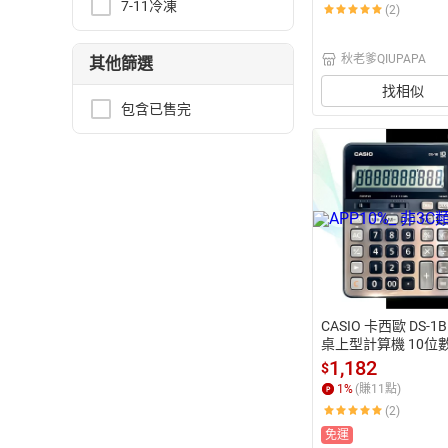
7-11冷凍
(2)
秋老爹QIUPAPA
其他篩選
找相似
包含已售完
CASIO 卡西歐 DS-1
桌上型計算機 10位
機 /一台入(定1600)
1,182
$
計算機 -全新品-保固
1
%
(賺
11
點)
(2)
免運