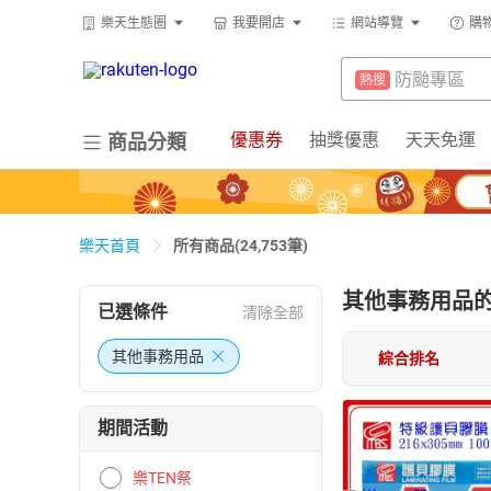
賺點樂翻天
熱搜
樂天生態圈
我要開店
網站導覽
購
299超取免
熱搜
床架
熱搜
防颱專區
熱搜
微波爐
熱搜
賺點樂翻天
熱搜
優惠券
抽獎優惠
天天免運
商品分類
吹風機
熱搜
床架
熱搜
平板電腦
熱搜
微波爐
熱搜
電子閱讀器
熱搜
吹風機
所有商品(24,753筆)
樂天首頁
熱搜
抽7777點
熱搜
平板電腦
熱搜
其他事務用品
已選條件
清除全部
熱門飯店推
熱搜
電子閱讀器
熱搜
其他事務用品
綜合排名
抽7777點
熱搜
熱門飯店推
熱搜
期間活動
樂TEN祭