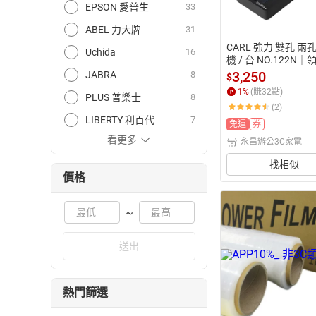
EPSON 愛普生
33
ABEL 力大牌
31
CARL 強力 雙孔 兩
Uchida
16
機 / 台 NO.122N
高折$220
3,250
JABRA
8
$
1
%
(賺
32
點)
PLUS 普樂士
8
(2)
LIBERTY 利百代
7
免運
券
看更多
永昌辦公3C家電
找相似
價格
~
送出
熱門篩選