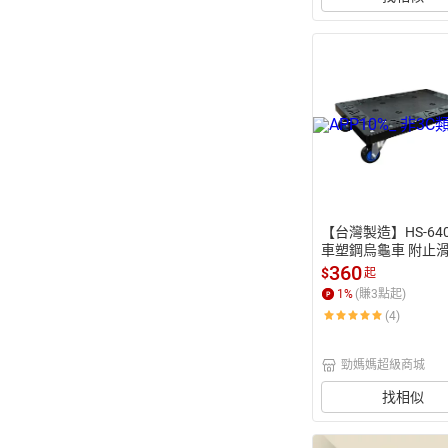
【台灣製造】HS-64
車塑鋼烏龜車 附止
+拉力鉤環 推車 烏龜
360
$
起
業推車 連結推車
1
%
(賺
3
點起)
(4)
勁媽媽超級商城
找相似