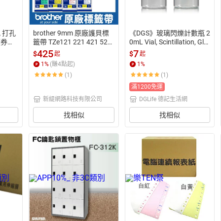
孔 打孔
brother 9mm 原廠護貝標
《DGS》玻璃閃爍計數瓶 2
｜領券最
籤帶 TZe121 221 421 521
0mL Vial, Scintillation, Gla
 621 721 222 223
ss, 20mL
425
7
$
$
起
起
1
%
(賺
4
點起)
1
%
(1)
(1)
滿1200免運
新緹網路科技有限公司
DGLife 德記生活網
找相似
找相似