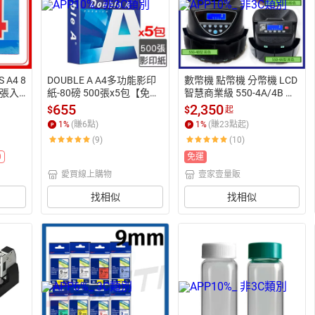
A4 8
DOUBLE A A4多功能影印
數幣機 點幣機 分幣機 LCD
0張入
紙-80磅 500張x5包【免運
智慧商業級 550-4A/4B 台
直出】【愛買】
幣專用  硬幣清分機 (總和/
655
2,350
$
$
起
計數/分批)【Li Ding Da】
1
%
(賺
6
點)
1
%
(賺
23
點起)
(9)
(10)
0
免運
愛買線上購物
壹家壹量販
找相似
找相似