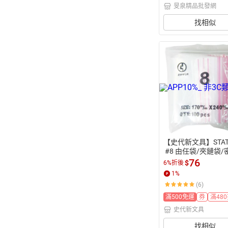
旻泉精品批發網
找相似
【史代新文具】STAT 
 #8 由任袋/夾鏈袋
 24×17cm (100入/包
76
$
6%折後
1
%
(6)
滿500免運
券
滿480
史代新文具
找相似