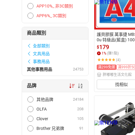
APP10%_ 非3C類別
APP6%_ 3C類別
商品類別
護貝膠膜 萬事捷 MBS 
0u 特級品(藍盒) 10
(規格:216x305mm)
179
全部類別
$
1
%
(賺
1
點)
文具用品
(4)
事務用品
滿299免運
滿999折5
其他事務用品
24753
胖嘟嘟生活文化館
找相似
品牌
其他品牌
24184
OLFA
208
Clover
105
Brother 兄弟牌
91