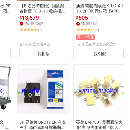
膜 PE
【知名品牌樹德】鑰匙鎖
連續 電腦 報表紙 9 1/2 X 1
/一箱4
置物櫃 FC-312K 收納櫃/員
1 X 2P (80行) /箱【APP滿
業膠膜
工櫃/鐵櫃
額下單10%點數(單一帳號
13,679
605
$
$
縮膜
最高1500點)】8/31止
1
%
(賺
136
點)
1
%
(賺
6
點)
(2)
(2)
滿999免運
OL辦公生活用品
永昌創新國際有限公司
找相似
找相似
新文
JP 兄弟牌 BROTHER 白底
亮美 LM-7001 雙面膠貼夾
  台
黑字 36mmx8M 標準黏性
 84夾 貼夾附別針 100入