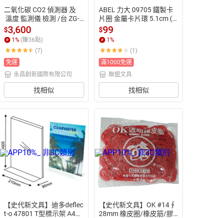
二氧化碳 CO2 偵測器 及
ABEL 力大 09705 鐵製卡
 溫度 監測儀 檢測 /台 ZG-1
片圈 金屬卡片環 5.1cm (2
06【APP滿額下單10%點
吋) (25入/筒)【APP滿額
3,600
99
$
$
數(單一帳號最高1500
下單10%點數(單一帳號最
1
%
(賺
36
點)
1
%
點)】8/31止
高1500點)】8/31止
(7)
(1)
免運
滿1000免運
永昌創新國際有限公司
聯盟文具
找相似
找相似
【史代新文具】迪多deflec
【史代新文具】OK #14∮
t-o 47801 T型標示架 A4
28mm 橡皮圈/橡皮筋/膠