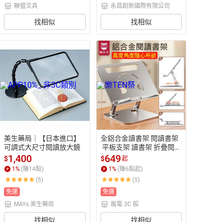
聯盟文具
永昌創新國際有限公司
找相似
找相似
美生藥局｜【日本進口】
全鋁合金讀書架 閱讀書架
可調式大尺寸閱讀放大鏡
 平板支架 讀書架 折疊閱讀
架 筆電支架 閱讀書架 夾書
1,400
649
$
$
起
器 樂譜架 食譜架 閱讀架
1
%
(賺
14
點)
1
%
(賺
6
點起)
 交換禮物 推薦 聖誕禮物推
(5)
(5)
薦 尾牙禮品推薦
免運
免運
MAYs 美生藥局
魔電 3C 館
找相似
找相似