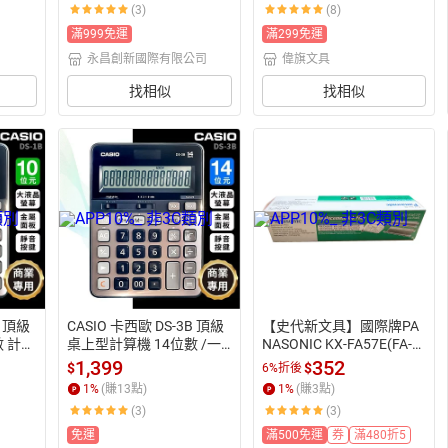
(3)
(8)
8/31止
滿999免運
滿299免運
永昌創新國際有限公司
偉旗文具
找相似
找相似
B 頂級
CASIO 卡西歐 DS-3B 頂級
【史代新文具】國際牌PA
數 計算
桌上型計算機 14位數 /一
NASONIC KX-FA57E(FA-9
 商用
台入(定1900) 商用計算機
3A) 轉寫帶/傳真機轉寫帶
1,399
352
$
$
6%折後
2年
 全新品 保固2年
 (2入/盒)
1
%
(賺
13
點)
1
%
(賺
3
點)
(3)
(3)
免運
滿500免運
券
滿480折5