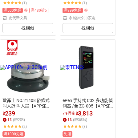
(1)
(1)
滿500免運
券
滿480折5
滿999免運
券
史代新文具
永昌辦公3C家電
找相似
找相似
歐菲士 NO.21408 發條式
ePen 手持式 C02 多功能偵
叫人鈴 叫人鐘【APP滿額
測器 /台 ZG-005【APP滿
下單10%點數(單一帳號最
額下單10%點數(單一帳號
239
3,813
$
$
7%折後
高1500點)】8/31止
最高1500點)】8/31止
1
%
(賺
2
點)
1
%
(賺
38
點)
(2)
(3)
滿1000免運
免運