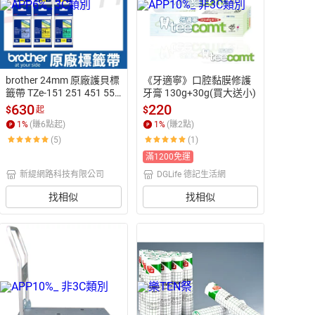
brother 24mm 原廠護貝標
《牙適寧》口腔黏膜修護
籤帶 TZe-151 251 451 551 
牙膏 130g+30g(買大送小)
651 751 長度8米
630
220
$
$
起
1
%
(賺
6
點起)
1
%
(賺
2
點)
(5)
(1)
滿1200免運
新緹網路科技有限公司
DGLife 德記生活網
找相似
找相似