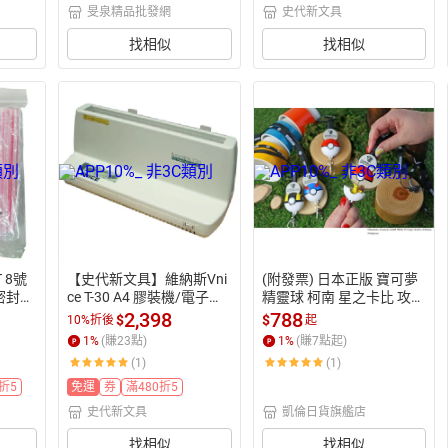
旻泉精品批發網
史代新文具
找相似
找相似
8號 
【史代新文具】維納斯Vni
(附發票) 日本正版 寶可夢
/密封袋
ce T-30 A4 膠裝機/電子式
精靈球 柯南 星之卡比 攻殼
)
膠裝機
機動隊 光子工作室 MIFFY
2,398
788
$
$
10%折後
起
兔 識別證 伸縮帶 頸帶
1
%
(賺
23
點)
1
%
(賺
7
點起)
(1)
(1)
折5
免運
券
滿480折5
史代新文具
凱倫日貨旗艦店
找相似
找相似