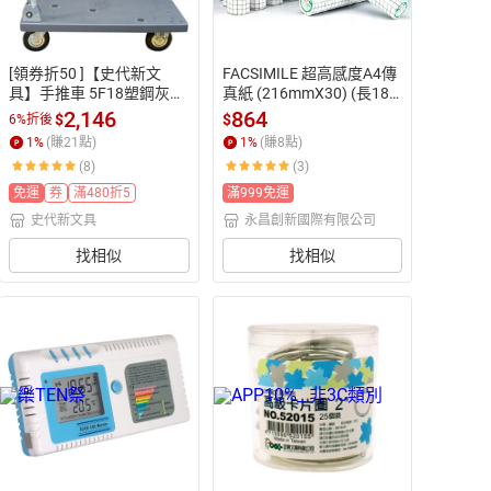
[領券折50 ]【史代新文
FACSIMILE 超高感度A4傳
具】手推車 5F18塑鋼灰色
真紙 (216mmX30) (長18
KCL-300K小推車48X75c
m) 24支入 / 箱【APP滿額
2,146
864
$
$
6%折後
m
下單10%點數(單一帳號最
1
%
(賺
21
點)
1
%
(賺
8
點)
高1500點)】8/31止
(8)
(3)
免運
券
滿480折5
滿999免運
史代新文具
永昌創新國際有限公司
找相似
找相似