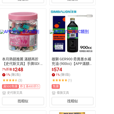
本月熱銷推薦 滿額再折
雄獅 GER900 奇異墨水補
【史代新文具】手牌SDI 0
充油 (900cc)【APP滿額下
246T彩色長尾夾19mm×1
單10%點數(單一帳號最高
248
574
$
$
7%折後
44支
1500點)】8/31止
1
%
(賺
2
點)
1
%
(賺
5
點)
(3)
(1)
滿500免運
券
滿480折5
免運
史代新文具
偉旗文具
找相似
找相似