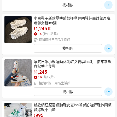
找相似
小白鞋子新款夏季薄款運動休閑鞋網面透氣厚底
老爹女鞋ins潮
1,245
$
起
1
%
(賺
12
點起)
協貿國際日用品生活館
找相似
厚底日系小眾運動休閑鞋女夏季ins潮百搭年新款
春秋季老爹鞋
1,245
$
1
%
(賺
12
點)
協貿國際日用品生活館
找相似
新款網紅原宿運動鞋女夏ins潮街拍溶解鞋休閑板
鞋爆款小白鞋
995
$