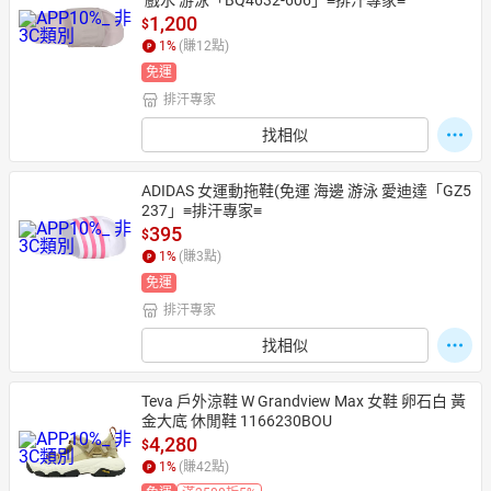
 戲水 游泳「BQ4632-606」≡排汗專家≡
1,200
$
1
%
(賺
12
點)
免運
排汗專家
找相似
ADIDAS 女運動拖鞋(免運 海邊 游泳 愛迪達「GZ5
237」≡排汗專家≡
395
$
1
%
(賺
3
點)
免運
排汗專家
找相似
Teva 戶外涼鞋 W Grandview Max 女鞋 卵石白 黃
金大底 休閒鞋 1166230BOU
4,280
$
1
%
(賺
42
點)