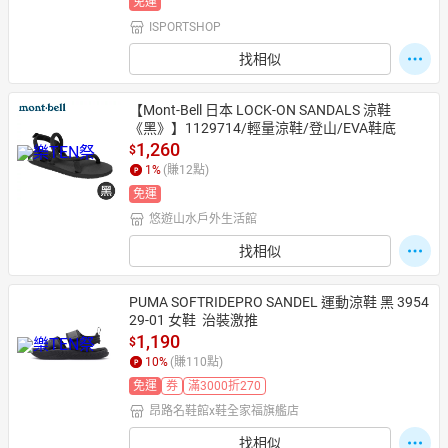
免運
ISPORTSHOP
找相似
【Mont-Bell 日本 LOCK-ON SANDALS 涼鞋
《黑》】1129714/輕量涼鞋/登山/EVA鞋底
1,260
$
1
%
(賺
12
點)
免運
悠遊山水戶外生活館
找相似
PUMA SOFTRIDEPRO SANDEL 運動涼鞋 黑 3954
29-01 女鞋  治裝激推
1,190
$
10
%
(賺
110
點)
免運
券
滿3000折270
昂路名鞋館x鞋全家福旗艦店
找相似