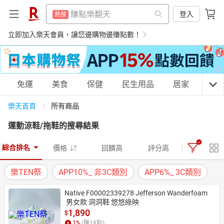
防颱專區
熱搜
賺點樂翻天
登入
熱搜
電子閱讀器
熱搜
防颱專區
立即加入樂天會員，讓您邊購物邊賺點數！
熱搜
床架
熱搜
電子閱讀器
熱搜
微波爐
熱搜
床架
熱搜
購物網分類
免運
美食
保健
民生用品
居家
3C
吹風機
熱搜
微波爐
熱搜
平板電腦
所有商品
樂天首頁
熱搜
吹風機
熱搜
運動涼鞋/拖鞋
的搜尋結果
抽7777點
熱搜
平板電腦
天天免運
美食蛋糕
養生保健
民生用品
熱搜
熱門飯店推薦
熱搜
綜合排名
價格
回饋高
評分高
抽7777點
熱搜
樂TEN祭
APP10%_ 非3C類別
APP6%_ 3C類別
熱門飯店推薦
熱搜
居家生活
3C家電
運動休閒
親子玩具
Native F00002339278 Jefferson Wanderfoam
 男女款 洞洞鞋 悠悠綠映
1,890
$
女裝
男裝
化妝保養
情趣用品
1
%
(賺
18
點)