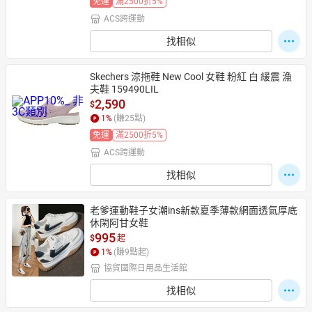
免運
滿2500折5%
ACS跨運動
找相似
Skechers 涼拖鞋 New Cool 女鞋 粉紅 白 緩震 漁
夫鞋 159490LIL
2,590
$
1
%
(賺
25
點)
免運
滿2500折5%
ACS跨運動
找相似
老爹運動鞋子女潮ins新款夏季薄款網面透氣厚底
休閑阿甘女鞋
995
$
起
1
%
(賺
9
點起)
協貿國際日用品生活館
找相似