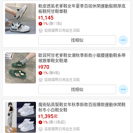
軟皮透氣老爹鞋女年夏季百搭休閑運動鬆糕厚底
板鞋阿甘鞋單鞋
1,145
$
1
%
(賺
11
點)
協貿國際日用品生活館
找相似
歐貨阿甘老爹鞋女潮秋季新款小蠻腰運動鞋系帶
坡跟單鞋女鞋潮
970
$
1
%
(賺
9
點)
協貿國際日用品生活館
找相似
魔術貼高幫鞋女年秋季新款百搭爆款運動休閑鞋
秋冬小白鞋女鞋
1,395
$
起
1
%
(賺
13
點起)
協貿國際日用品生活館