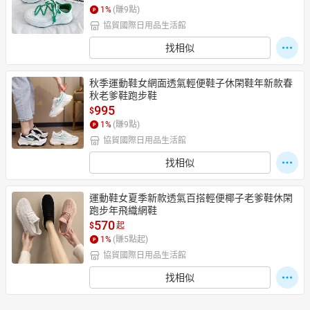
1
%
(賺
9
點)
協貿國際日用品生活館
找相似
秋季運動鞋女網面透氣輕便鞋子休閑鞋年新款春
秋老爹鞋跑步鞋
995
$
1
%
(賺
9
點)
協貿國際日用品生活館
找相似
運動鞋女夏季新款透氣百搭輕便椰子老爹鞋休閑
跑步年飛織網鞋
570
$
起
1
%
(賺
5
點起)
協貿國際日用品生活館
找相似