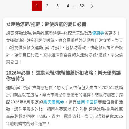
...
1
2
3
4
32
女運動涼鞋/拖鞋：輕便透氣的夏日必備
想買 運動涼鞋/拖鞋推薦看這邊~搭配樂天點數及
優惠券
省更多！
女運動涼鞋與拖鞋輕便透氣，適合夏季戶外活動與日常穿著。樂天
市場提供多款女運動涼鞋/拖鞋，包括防滑款、快乾款及調節帶設
計，讓你自在行走。立即選擇你喜愛的女運動涼鞋/拖鞋，享受清
爽夏日！
2026年必買！ 運動涼鞋/拖鞋推薦折扣攻略：樂天優惠讓
你省荷包
運動涼鞋/拖鞋推薦哪裡買？想入手又怕荷包大失血？2026年熱銷
折扣商品就在這裡，樂天市場給你最優惠的選擇！結帳時別忘了搭
配2026年8月限定的
樂天優惠券
，還有
信用卡回饋
等超值折扣活
動，讓你用最少的錢，把所有夢寐以求的熱銷 運動涼鞋/拖鞋推薦
商品輕鬆帶回家！省時、省力，還能省錢，樂天市場就是你2026
年聰明購物的最佳選擇！