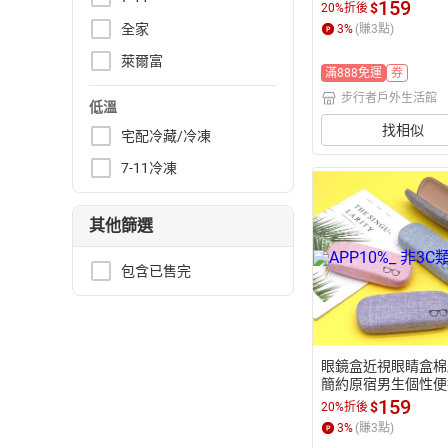
合男女眼鏡包【步行
159
$
20%折後
外生活館】
全家
3
%
(賺
3
點)
萊爾富
滿888免運
券
步行者戶外生活館
低溫
找相似
宅配冷藏/冷凍
7-11冷凍
其他篩選
包含已售完
眼鏡盒近視眼睛盒棉
簡約原宿男生個性便
壓墨鏡盒【步行者戶
159
$
20%折後
活館】
3
%
(賺
3
點)