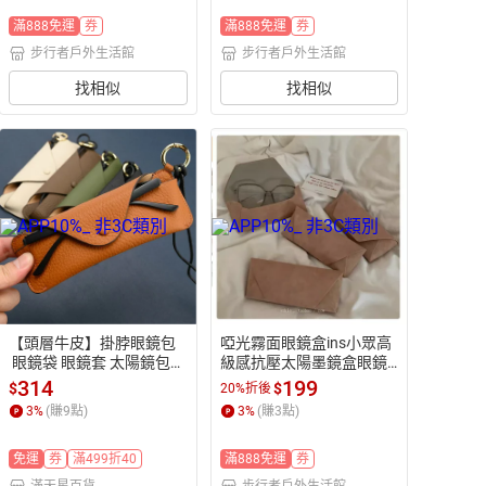
滿888免運
券
滿888免運
券
步行者戶外生活館
步行者戶外生活館
找相似
找相似
【頭層牛皮】掛脖眼鏡包
啞光霧面眼鏡盒ins小眾高
 眼鏡袋 眼鏡套 太陽鏡包
級感抗壓太陽墨鏡盒眼鏡
 收納包 便攜掛繩 防滑防摔 
收納盒日系文藝【步行者
314
199
$
$
20%折後
男女通用 運動出行必備
戶外生活館】
3
%
(賺
9
點)
3
%
(賺
3
點)
免運
券
滿499折40
滿888免運
券
滿天星百貨
步行者戶外生活館