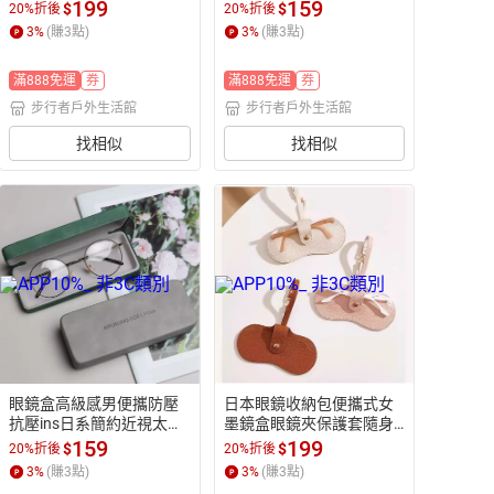
鏡子收納包女式男【步行
中國風輕便收納【步行者
199
159
$
$
20%折後
20%折後
者戶外生活館】
戶外生活館】
3
%
(賺
3
點)
3
%
(賺
3
點)
滿888免運
券
滿888免運
券
步行者戶外生活館
步行者戶外生活館
找相似
找相似
眼鏡盒高級感男便攜防壓
日本眼鏡收納包便攜式女
抗壓ins日系簡約近視太陽
墨鏡盒眼鏡夾保護套隨身
眼睛墨鏡女收納【步行者
時尚近視眼鏡盒男【步行
159
199
$
$
20%折後
20%折後
戶外生活館】
者戶外生活館】
3
%
(賺
3
點)
3
%
(賺
3
點)