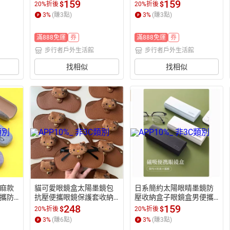
者戶
睛包自動閉合磁吸【步行
眼睛盒收納盒子【步行者
159
159
$
$
20%折後
20%折後
者戶外生活館】
戶外生活館】
3
%
(賺
3
點)
3
%
(賺
3
點)
滿888免運
券
滿888免運
券
步行者戶外生活館
步行者戶外生活館
找相似
找相似
麻款
貓可愛眼鏡盒太陽墨鏡包
日系簡約太陽眼睛墨鏡防
攜防
抗壓便攜眼鏡保護套收納
壓收納盒子眼鏡盒男便攜
外生
袋【步行者戶外生活館】
抗壓【步行者戶外生活
248
159
$
$
20%折後
20%折後
館】
3
%
(賺
6
點)
3
%
(賺
3
點)