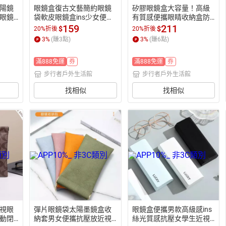
陽鏡
眼鏡盒復古文藝簡約眼鏡
矽膠眼鏡盒大容量！高級
眼鏡
袋軟皮眼鏡盒ins少女便攜
有質感便攜眼睛收納盒防
生活
太陽墨鏡袋收納包防壓
水防塵環保墨鏡盒【步行
159
211
$
$
20%折後
20%折後
【步行者戶外生活館】
者戶外生活館】
3
%
(賺
3
點)
3
%
(賺
6
點)
滿888免運
券
滿888免運
券
步行者戶外生活館
步行者戶外生活館
找相似
找相似
視眼
彈片眼鏡袋太陽墨鏡盒收
眼鏡盒便攜男款高級感ins
動閉
納套男女便攜抗壓放近視
絲光質感抗壓女學生近視