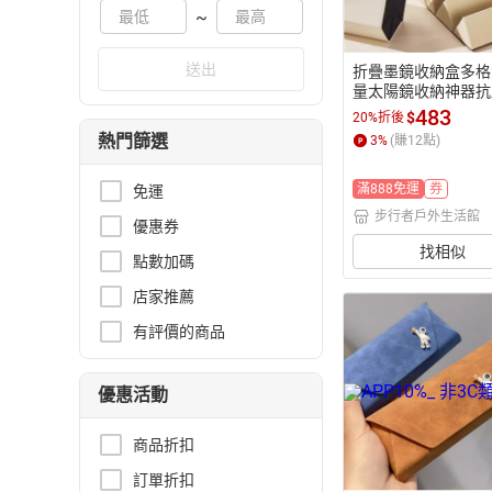
~
送出
折疊墨鏡收納盒多格
量太陽鏡收納神器抗
攜可掛墻眼鏡盒【步
483
$
20%折後
戶外生活館】
熱門篩選
3
%
(賺
12
點)
滿888免運
券
免運
步行者戶外生活館
優惠券
找相似
點數加碼
店家推薦
有評價的商品
優惠活動
商品折扣
訂單折扣