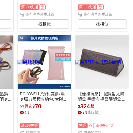
滿888免運
券
滿888免運
券
步行者戶外生活館
步行者戶外生活館
找相似
找相似
墨鏡
POLYWELL/寶利威爾/隨
【便攜抗壓】眼鏡盒 太陽
隨身
身彈力眼鏡收納包/太陽眼
鏡盒 墨鏡盒 摺疊眼鏡盒 三
行者
鏡收納袋/適合上班騎車出
角眼鏡盒 原版復刻 高檔便
70
324
$
$
5%折後
起
差外出旅遊/方便攜帶/隨
攜 近視眼鏡適用 旅行收納
1
%
3
%
(賺
9
點)
身收納
必備
滿299免運
免運
券
滿499折40
伊爾資訊
滿天星百貨