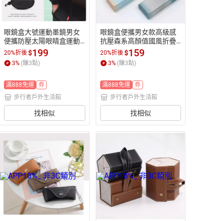
眼鏡盒大號運動墨鏡男女
眼鏡盒便攜男女款高級感
便攜防壓太陽眼睛盒運動
抗壓森系高顏值國風折疊
拉鏈包近視收納盒【步行
式學生眼鏡盒【步行者戶
199
159
$
$
20%折後
20%折後
者戶外生活館】
外生活館】
3
%
(賺
3
點)
3
%
(賺
3
點)
滿888免運
券
滿888免運
券
步行者戶外生活館
步行者戶外生活館
找相似
找相似