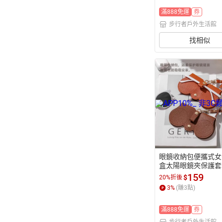
滿888免運
券
步行者戶外生活館
找相似
眼鏡收納包便攜式女
盒太陽眼鏡夾保護套
時尚近視眼鏡盒【步
159
$
20%折後
戶外生活館】
3
%
(賺
3
點)
滿888免運
券
步行者戶外生活館