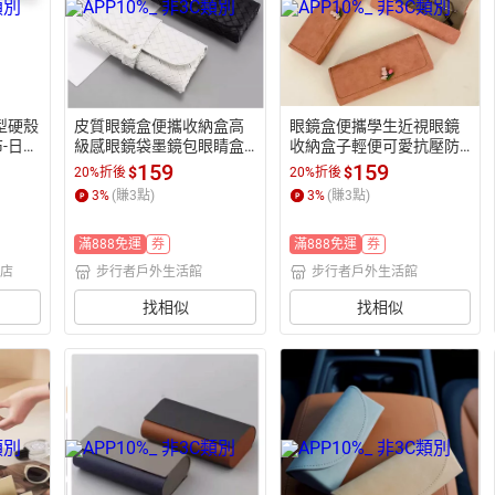
造型硬殼
皮質眼鏡盒便攜收納盒高
眼鏡盒便攜學生近視眼鏡
-日本
級感眼鏡袋墨鏡包眼睛盒
收納盒子輕便可愛抗壓防
女式太陽鏡盒男生【步行
摔【步行者戶外生活館】
159
159
$
$
20%折後
20%折後
者戶外生活館】
3
%
(賺
3
點)
3
%
(賺
3
點)
滿888免運
券
滿888免運
券
品店
步行者戶外生活館
步行者戶外生活館
找相似
找相似