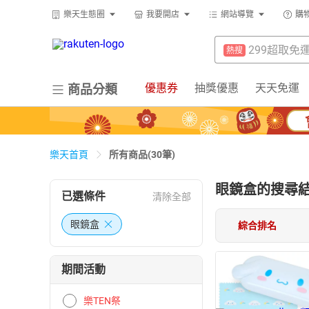
防颱專區
熱搜
樂天生態圈
我要開店
網站導覽
購
賺點樂翻天
熱搜
床墊
熱搜
299超取免
熱搜
行動電源
熱搜
防颱專區
熱搜
優惠券
抽獎優惠
天天免運
商品分類
電動牙刷
熱搜
床墊
熱搜
電冰箱
熱搜
行動電源
熱搜
筆記型電腦
熱搜
所有商品(30筆)
樂天首頁
電動牙刷
熱搜
點數10%
熱搜
眼鏡盒
電冰箱
的搜尋
熱搜
已選條件
清除全部
熱門飯店推
熱搜
筆記型電腦
熱搜
眼鏡盒
綜合排名
點數10%
熱搜
期間活動
熱門飯店推
熱搜
樂TEN祭