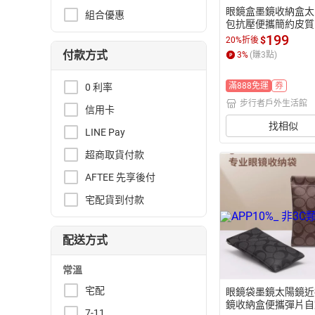
眼鏡盒墨鏡收納盒太
組合優惠
包抗壓便攜簡約皮質
收納包【步行者戶外
199
$
20%折後
館】
付款方式
3
%
(賺
3
點)
滿888免運
券
0 利率
步行者戶外生活館
信用卡
找相似
LINE Pay
超商取貨付款
AFTEE 先享後付
宅配貨到付款
配送方式
常溫
宅配
眼鏡袋墨鏡太陽鏡近
鏡收納盒便攜彈片自
7-11