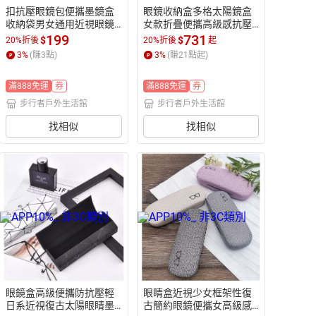
扣抗壓眼鏡包便攜墨鏡盒
眼鏡收納盒多格太陽鏡盒
收納袋男女通用近視眼鏡
女款折疊便攜高級感抗壓
防掉保護套【步行者戶外
墨鏡眼鏡盒男【步行者戶
199
731
$
$
20%折後
20%折後
起
生活館】
外生活館】
3
%
(賺
3
點)
3
%
(賺
21
點起)
滿888免運
券
滿888免運
券
步行者戶外生活館
步行者戶外生活館
找相似
找相似
眼鏡盒高級便攜防抗壓輕
眼睛盒近視少女框架性復
日系近視復古太陽眼睛墨
古簡約眼鏡便攜女高級感