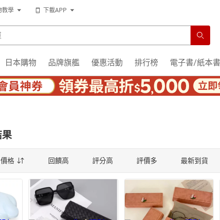
物教學
下載APP
運
日本購物
品牌旗艦
優惠活動
排行榜
電子書/紙本
結果
薦
價格
回饋高
評分高
評價多
最新到貨
薦