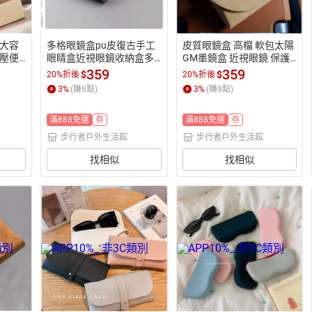
大容
多格眼鏡盒pu皮復古手工
皮質眼鏡盒 高檔 軟包太陽
壓便
眼睛盒近視眼鏡收納盒多
GM墨鏡盒 近視眼鏡 保護
行者
付便攜太陽墨鏡盒【步行
套裝收納盒簡約【步行者
359
359
$
$
20%折後
20%折後
者戶外生活館】
戶外生活館】
3
%
(賺
9
點)
3
%
(賺
9
點)
滿888免運
券
滿888免運
券
步行者戶外生活館
步行者戶外生活館
找相似
找相似