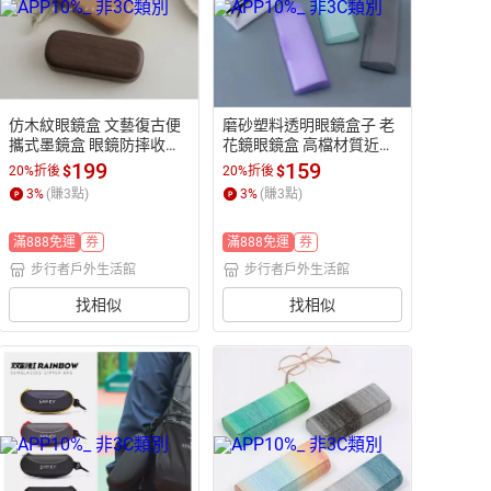
仿木紋眼鏡盒 文藝復古便
磨砂塑料透明眼鏡盒子 老
攜式墨鏡盒 眼鏡防摔收納
花鏡眼鏡盒 高檔材質近視
【步行者戶外生活館】
眼鏡超輕便攜【步行者戶
199
159
$
$
20%折後
20%折後
外生活館】
3
%
(賺
3
點)
3
%
(賺
3
點)
滿888免運
券
滿888免運
券
步行者戶外生活館
步行者戶外生活館
找相似
找相似