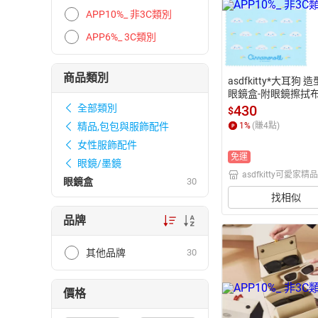
APP10%_ 非3C類別
APP6%_ 3C類別
商品類別
asdfkitty*大耳狗 
眼鏡盒-附眼鏡擦拭布
正版商品
430
全部類別
$
1
%
(賺
4
點)
精品,包包與服飾配件
女性服飾配件
免運
眼鏡/墨鏡
asdfkitty可愛家精
眼鏡盒
30
找相似
品牌
其他品牌
30
價格