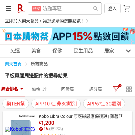
299超取免運
熱搜
賺點樂翻天
登入
熱搜
平板電腦
熱搜
299超取免運
立即加入樂天會員，讓您邊購物邊賺點數！
熱搜
電子閱讀器
熱搜
平板電腦
熱搜
微波爐
熱搜
電子閱讀器
熱搜
購物網分類
免運
美食
保健
民生用品
居家
3C
床架
熱搜
微波爐
熱搜
所有商品
樂天首頁
吹風機
熱搜
床架
熱搜
平板電腦周邊配件
的搜尋結果
抽7777點
熱搜
吹風機
天天免運
美食蛋糕
養生保健
民生用品
熱搜
綜合排名
熱門飯店推薦
價格
回饋高
評分高
熱搜
抽7777點
熱搜
樂TEN祭
APP10%_ 非3C類別
APP6%_ 3C類別
熱門飯店推薦
熱搜
居家生活
3C家電
運動休閒
親子玩具
Kobo Libra Colour 原廠磁感應保護殼 | 薄暮藍
1,200
$
1
%
(賺
12
點)
女裝
男裝
化妝保養
情趣用品