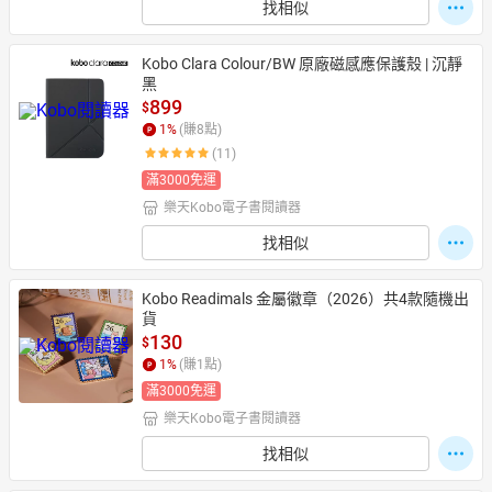
找相似
Kobo Clara Colour/BW 原廠磁感應保護殼 | 沉靜
黑
899
$
1
%
(賺
8
點)
(11)
滿3000免運
樂天Kobo電子書閱讀器
找相似
Kobo Readimals 金屬徽章（2026）共4款隨機出
貨
130
$
1
%
(賺
1
點)
滿3000免運
樂天Kobo電子書閱讀器
找相似