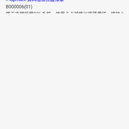
B000006(01)
樂天市場採用SSL系統，信用卡卡號將以密碼傳送，請放心
使用。
多元付款
便利配送
國家/地區
法國
德國
日本
美國
服務一覽
更多樂天服務+
關於樂天
台灣樂天集團