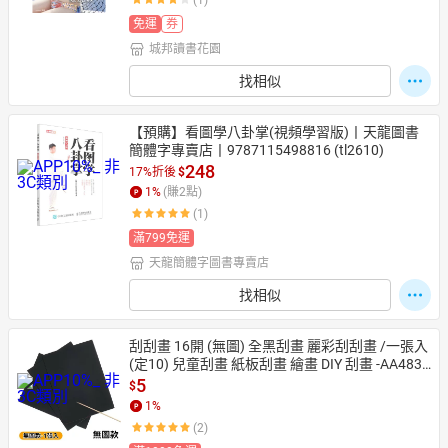
(1)
免運
券
城邦讀書花園
找相似
【預購】看圖學八卦掌(視頻學習版)丨天龍圖書
簡體字專賣店丨9787115498816 (tl2610)
248
17%折後
$
1
%
(賺
2
點)
(1)
滿799免運
天龍簡體字圖書專賣店
找相似
刮刮畫 16開 (無圖) 全黑刮畫 麗彩刮刮畫 /一張入
(定10) 兒童刮畫 紙板刮畫 繪畫 DIY 刮畫 -AA4839 
-瑋【APP滿額下單10%點數(單一帳號最高1500
5
$
點)】8/31止
1
%
(2)