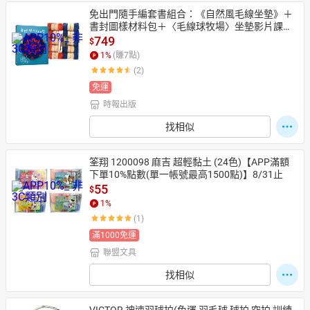
免出門隨手編套書組合：《自然風毛線坐墊》＋
書封圖樣材料包＋〈毛線球牧場〉坐墊影片課程
折價券 /主婦與生活社
749
$
1
%
(賺
7
點)
(2)
免運
時報出版
找相似
筌翔 1200098 麻吉 超輕黏土 (24色)【APP滿額
下單10%點數(單一帳號最高1500點)】8/31止
55
$
1
%
(1)
滿1000免運
聯盟文具
找相似