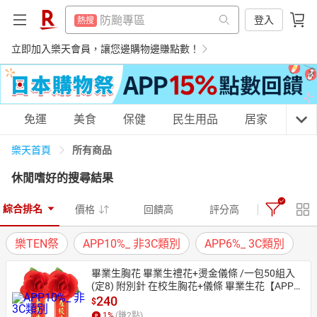
賺點樂翻天
熱搜
防颱專區
登入
熱搜
床架
熱搜
賺點樂翻天
立即加入樂天會員，讓您邊購物邊賺點數！
熱搜
電子閱讀器
熱搜
床架
熱搜
平板電腦
熱搜
電子閱讀器
熱搜
購物網分類
免運
美食
保健
民生用品
居家
3C
吹風機
熱搜
平板電腦
熱搜
微波爐
所有商品
樂天首頁
熱搜
吹風機
熱搜
休閒嗜好
的搜尋結果
抽7777點
熱搜
微波爐
天天免運
美食蛋糕
養生保健
民生用品
熱搜
熱門飯店推薦
熱搜
綜合排名
價格
回饋高
評分高
抽7777點
熱搜
樂TEN祭
APP10%_ 非3C類別
APP6%_ 3C類別
熱門飯店推薦
熱搜
居家生活
3C家電
運動休閒
親子玩具
畢業生胸花 畢業生禮花+燙金儀條 /一包50組入
(定8) 附別針 在校生胸花+儀條 畢業生花【APP滿
額下單10%點數(單一帳號最高1500點)】8/31止
240
$
女裝
男裝
化妝保養
情趣用品
1
%
(賺
2
點)