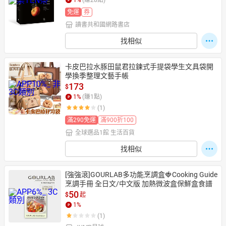
1
%
(賺
28
點)
免運
券
讀書共和國網路書店
找相似
卡皮巴拉水豚田鼠君拉鍊式手提袋學生文具袋開
學換季整理文藝手帳
173
$
1
%
(賺
1
點)
(1)
滿290免運
滿900折100
全球選品1館 生活百貨
找相似
[強強滾]GOURLAB多功能烹調盒🍓Cooking Guide
烹調手冊 全日文/中文版 加熱微波盒保鮮盒食譜
50
$
起
1
%
(1)