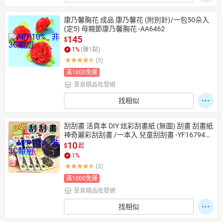
康乃馨胸花 成品 康乃馨花 (附別針)/一包50朵入
(定5) 母親節康乃馨胸花 -AA6462
145
$
1
%
(賺
1
點)
(3)
滿1000免運
旻泉精品批發網
找相似
刮刮畫 活頁本 DIY 炫彩刮畫紙 (無圖) 刮畫 刮畫紙 
神奇麗彩刮刮畫 /一本入 兒童刮刮畫 -YF16794
【APP滿額下單10%點數(單一帳號最高1500
10
$
起
點)】8/31止
1
%
(3)
滿1000免運
旻泉精品批發網
找相似