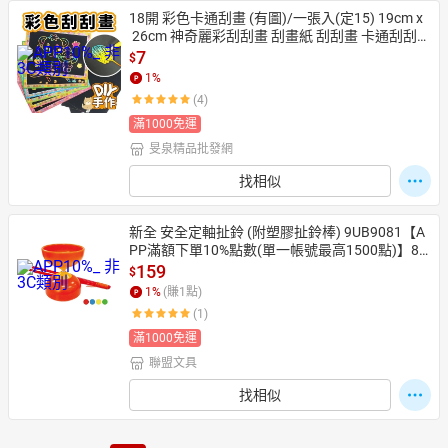
18開 彩色卡通刮畫 (有圖)/一張入(定15) 19cm x
 26cm 神奇麗彩刮刮畫 刮畫紙 刮刮畫 卡通刮刮畫 
素面全黑刮畫 紙板刮畫-AA-4840-YF7091【APP
7
$
滿額下單10%點數(單一帳號最高1500點)】8/31
1
%
止
(4)
滿1000免運
旻泉精品批發網
找相似
新全 安全定軸扯鈴 (附塑膠扯鈴棒) 9UB9081【A
PP滿額下單10%點數(單一帳號最高1500點)】8/
31止
159
$
1
%
(賺
1
點)
(1)
滿1000免運
聯盟文具
找相似