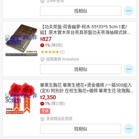
JUMP星球
找相似
【功夫茶盤-荷香幽夢-柯木-55*33*5.5cm-1套/
組】原木實木茶台茶具茶盤功夫茶海抽屜式排水
茶池-7501015
827
$
1
%
(賺
8
點)
(1)
緹娜嚴選 tinaestore
找相似
畢業生胸花 畢業生禮花+燙金儀條 /一箱500組入
(定8) 附別針 在校生胸花+儀條 畢業生花 玫瑰胸
花 儀條 附別針 玫瑰花 人造花【APP滿額下單1
2,350
$
0%點數(單一帳號最高1500點)】8/31止
1
%
(賺
23
點)
免運
旻泉精品批發網
找相似