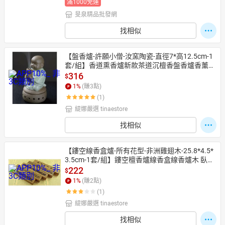
滿1000免運
旻泉精品批發網
找相似
【盤香爐-許願小僧-汝窯陶瓷-直徑7*高12.5cm-1
套/組】香道熏香爐新款茶道沉檀香盤香爐香薰爐
陶瓷佛具套裝-7501035
316
$
1
%
(賺
3
點)
(1)
緹娜嚴選 tinaestore
找相似
【鏤空線香盒爐-所有花型-非洲雞翅木-25.8*4.5*
3.5cm-1套/組】鏤空檀香爐線香盒線香爐木 臥香
爐熏香盒，多款可選-7501031
222
$
1
%
(賺
2
點)
(1)
緹娜嚴選 tinaestore
找相似