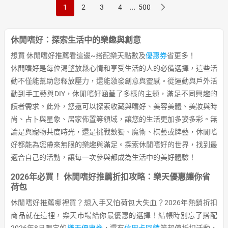
...
1
2
3
4
500
休閒嗜好：探索生活中的樂趣與創意
想買 休閒嗜好推薦看這邊~搭配樂天點數及
優惠券
省更多！
休閒嗜好是每位渴望放鬆心情和享受生活的人的必備選擇，這些活
動不僅能幫助您釋放壓力，還能激發創意與靈感。從運動與戶外活
動到手工藝與DIY，休閒嗜好涵蓋了多樣的主題，滿足不同興趣的
讀者需求。此外，您還可以探索收藏與嗜好、美容美體、美妝與時
尚、占卜與星象、居家佈置等領域，讓您的生活更加多姿多彩。無
論是與寵物共度時光，還是挑戰數獨、魔術、棋藝或牌藝，休閒嗜
好都能為您帶來無限的樂趣與滿足。探索休閒嗜好的世界，找到最
適合自己的活動，讓每一次參與都成為生活中的美好體驗！
2026年必買！ 休閒嗜好推薦折扣攻略：樂天優惠讓你省
荷包
休閒嗜好推薦哪裡買？想入手又怕荷包大失血？2026年熱銷折扣
商品就在這裡，樂天市場給你最優惠的選擇！結帳時別忘了搭配