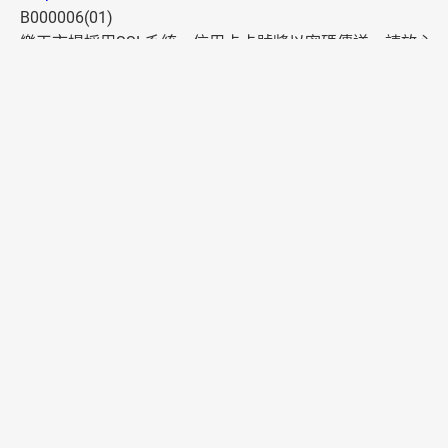
B000006(01)
樂天市場採用SSL系統，信用卡卡號將以密碼傳送，請放心
使用。
多元付款
便利配送
國家/地區
法國
德國
日本
美國
服務一覽
更多樂天服務+
關於樂天
台灣樂天集團