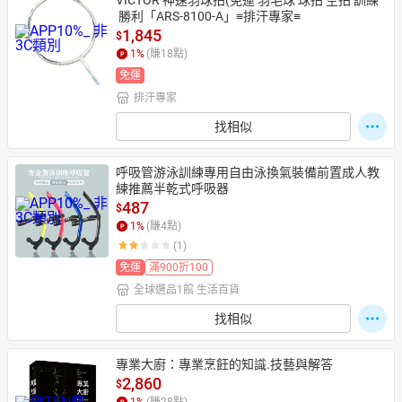
VICTOR 神速羽球拍(免運 羽毛球 球拍 空拍 訓練
 勝利「ARS-8100-A」≡排汗專家≡
1,845
$
1
%
(賺
18
點)
免運
排汗專家
找相似
呼吸管游泳訓練專用自由泳換氣裝備前置成人教
練推薦半乾式呼吸器
487
$
1
%
(賺
4
點)
(1)
免運
滿900折100
全球選品1館 生活百貨
找相似
專業大廚：專業烹飪的知識.技藝與解答
2,860
$