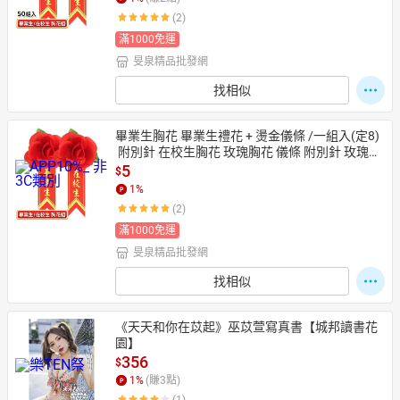
(2)
滿1000免運
旻泉精品批發網
日本購物
電子/紙本書
HOT
找相似
畢業生胸花 畢業生禮花 + 燙金儀條 /一組入(定8)
 附別針 在校生胸花 玫瑰胸花 儀條 附別針 玫瑰花
 人造花【APP滿額下單10%點數(單一帳號最高15
5
$
00點)】8/31止
1
%
(2)
滿1000免運
旻泉精品批發網
找相似
《天天和你在苡起》巫苡萱寫真書【城邦讀書花
園】
356
$
1
%
(賺
3
點)