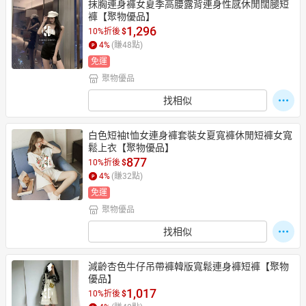
抹胸連身褲女夏季高腰露背連身性感休閒闊腿短
褲【聚物優品】
1,296
10%折後
$
4
%
(賺
48
點)
免運
聚物優品
找相似
白色短袖t恤女連身褲套裝女夏寬褲休閒短褲女寬
鬆上衣【聚物優品】
877
10%折後
$
4
%
(賺
32
點)
免運
聚物優品
找相似
減齡杏色牛仔吊帶褲韓版寬鬆連身褲短褲【聚物
優品】
1,017
10%折後
$