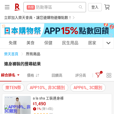
299超取免運
熱搜
賺點樂翻天
登入
熱搜
平板電腦
熱搜
299超取免運
立即加入樂天會員，讓您邊購物邊賺點數！
熱搜
微波爐
熱搜
平板電腦
熱搜
床架
熱搜
微波爐
熱搜
購物網分類
免運
美食
保健
民生用品
居家
3C
電子閱讀器
熱搜
床架
熱搜
所有商品
吹風機
樂天首頁
熱搜
電子閱讀器
熱搜
連身褲裝
的搜尋結果
抽7777點
熱搜
吹風機
天天免運
美食蛋糕
養生保健
民生用品
熱搜
熱門飯店推薦
綜合排名
熱搜
價格
回饋高
評分高
抽7777點
熱搜
樂TEN祭
APP10%_ 非3C類別
APP6%_ 3C類別
熱門飯店推薦
熱搜
居家生活
3C家電
運動休閒
親子玩具
a la sha 工裝連身褲
1,490
$
1
%
(賺
14
點)
女裝
男裝
化妝保養
情趣用品