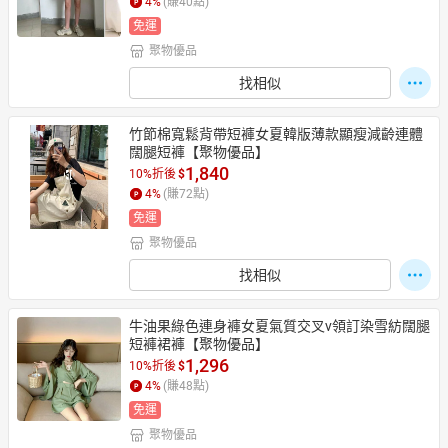
4
%
(賺
40
點)
免運
聚物優品
找相似
竹節棉寬鬆背帶短褲女夏韓版薄款顯瘦減齡連體
闊腿短褲【聚物優品】
1,840
10%折後
$
4
%
(賺
72
點)
免運
聚物優品
找相似
牛油果綠色連身褲女夏氣質交叉v領訂染雪紡闊腿
短褲裙褲【聚物優品】
1,296
10%折後
$
4
%
(賺
48
點)
免運
聚物優品