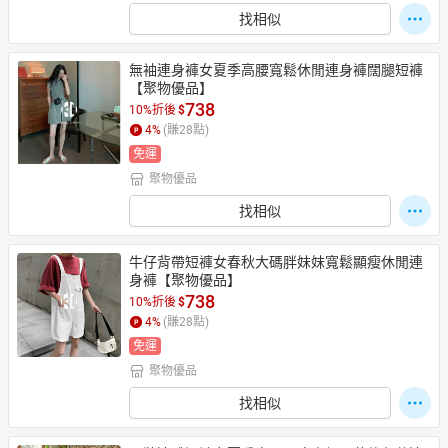
找相似
無袖連身褲女夏季高腰寬鬆休閒連身褲闊腿短褲
【聚物優品】
738
10%折後
$
4
%
(賺
28
點)
免運
聚物優品
找相似
牛仔背帶短褲女春秋大碼胖妹妹寬鬆顯瘦休閒連
身褲【聚物優品】
738
10%折後
$
4
%
(賺
28
點)
免運
聚物優品
找相似