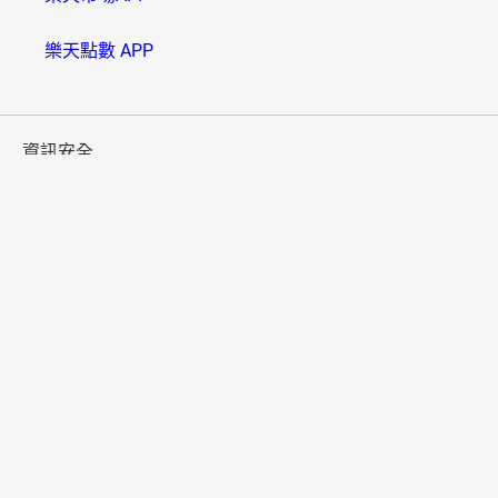
樂天點數 APP
資訊安全
B000006(01)
樂天市場採用SSL系統，信用卡卡號將以密碼傳送，請放心
使用。
多元付款
便利配送
國家/地區
法國
德國
日本
美國
服務一覽