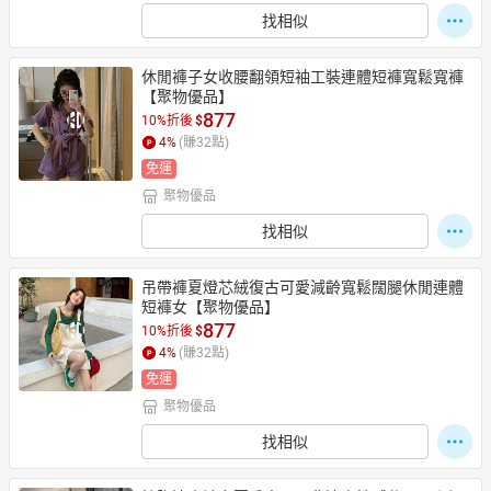
找相似
休閒褲子女收腰翻領短袖工裝連體短褲寬鬆寬褲
【聚物優品】
877
10%折後
$
4
%
(賺
32
點)
免運
聚物優品
找相似
吊帶褲夏燈芯絨復古可愛減齡寬鬆闊腿休閒連體
短褲女【聚物優品】
877
10%折後
$
4
%
(賺
32
點)
免運
聚物優品
找相似