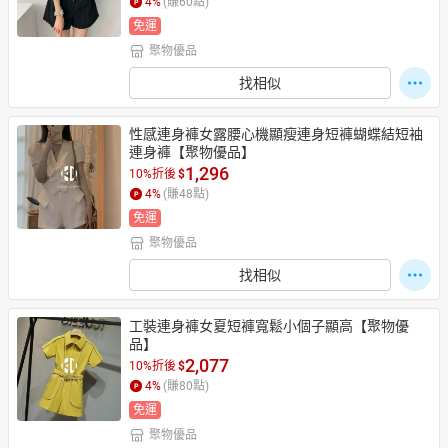
4
%
(賺
60
點)
免運
聚物優品
找相似
性感連身褲女露腰心機顯瘦連身短褲蝴蝶結短袖
連身褲【聚物優品】
1,296
10%折後
$
4
%
(賺
48
點)
免運
聚物優品
找相似
工裝連身褲女夏短褲寬鬆小個子顯高【聚物優
品】
2,077
10%折後
$
4
%
(賺
80
點)
免運
聚物優品