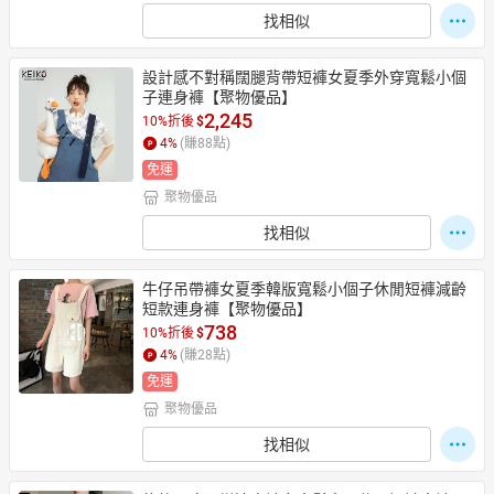
找相似
設計感不對稱闊腿背帶短褲女夏季外穿寬鬆小個
子連身褲【聚物優品】
2,245
10%折後
$
4
%
(賺
88
點)
免運
聚物優品
找相似
牛仔吊帶褲女夏季韓版寬鬆小個子休閒短褲減齡
短款連身褲【聚物優品】
738
10%折後
$
4
%
(賺
28
點)
免運
聚物優品
找相似