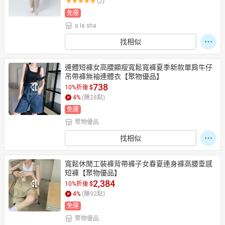
(2)
免運
a la sha
日本購物
電子/紙本書
找相似
HOT
連體短褲女高腰顯瘦寬鬆寬褲夏季新款單肩牛仔
吊帶褲無袖連體衣【聚物優品】
738
10%折後
$
4
%
(賺
28
點)
免運
聚物優品
找相似
寬鬆休閒工裝褲背帶褲子女春夏連身褲高腰垂感
短褲【聚物優品】
2,384
10%折後
$
4
%
(賺
92
點)
免運
聚物優品