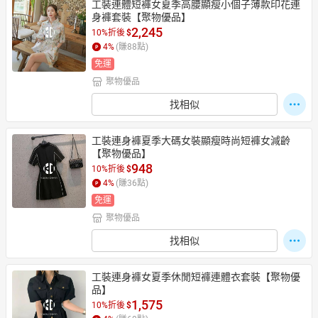
工裝連體短褲女夏季高腰顯瘦小個子薄款印花連
身褲套裝【聚物優品】
2,245
10%折後
$
4
%
(賺
88
點)
免運
聚物優品
找相似
工裝連身褲夏季大碼女裝顯瘦時尚短褲女減齡
【聚物優品】
948
10%折後
$
4
%
(賺
36
點)
免運
聚物優品
找相似
工裝連身褲女夏季休閒短褲連體衣套裝【聚物優
品】
1,575
10%折後
$