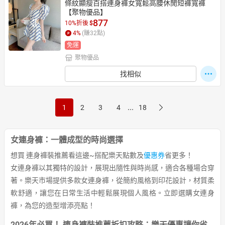
條紋顯瘦百搭連身褲女寬鬆高腰休閒短褲寬褲
【聚物優品】
877
10%折後
$
4
%
(賺
32
點)
免運
聚物優品
找相似
...
1
2
3
4
18
女連身褲：一體成型的時尚選擇
想買 連身褲裝推薦看這邊~搭配樂天點數及
優惠券
省更多！
女連身褲以其獨特的設計，展現出隨性與時尚感，適合各種場合穿
著。樂天市場提供多款女連身褲，從簡約風格到印花設計，材質柔
軟舒適，讓您在日常生活中輕鬆展現個人風格。立即選購女連身
褲，為您的造型增添亮點！
2026年必買！ 連身褲裝推薦折扣攻略：樂天優惠讓你省