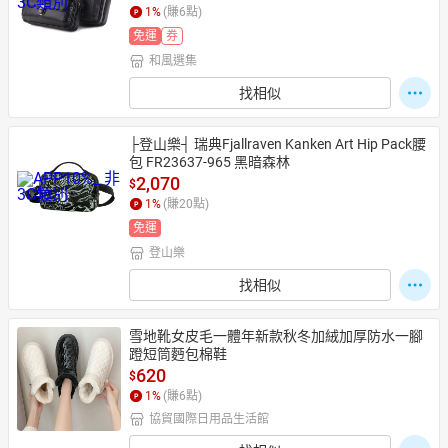
1
%
(賺
6
點)
免運
券
和風選集
找相似
├登山樂┤ 瑞典Fjallraven Kanken Art Hip Pack腰
包 FR23637-965 黑暗森林
2,070
$
1
%
(賺
20
點)
免運
登山樂
找相似
雪地靴女皮毛一體年新款秋冬加絨加厚防水一腳
蹬短筒麪包棉鞋
620
$
1
%
(賺
6
點)
協貿國際日用品生活館