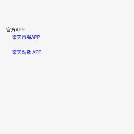
官方APP
樂天市場APP
樂天點數 APP
資訊安全
B000006(01)
樂天市場採用SSL系統，信用卡卡號將以密碼傳送，請放心
使用。
多元付款