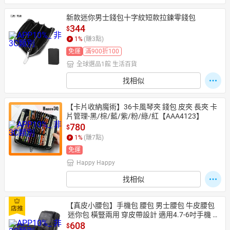
新款迷你男士錢包十字紋短款拉鍊零錢包
344
$
1
%
(賺
3
點)
免運
滿900折100
全球選品1館 生活百貨
找相似
【卡片收納魔術】36卡風琴夾 錢包 皮夾 長夾 卡
片管理-黑/棕/藍/紫/粉/綠/紅【AAA4123】
780
$
1
%
(賺
7
點)
免運
Happy Happy
找相似
【真皮小腰包】手機包 腰包 男士腰包 牛皮腰包
 迷你包 橫豎兩用 穿皮帶設計 適用4.7-6吋手機 輕
巧隨身 簡約質感
608
$