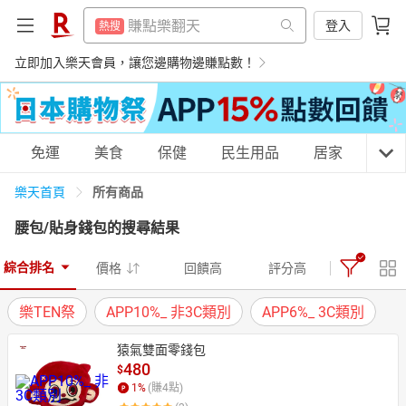
防颱專區
熱搜
賺點樂翻天
登入
熱搜
吹風機
熱搜
防颱專區
立即加入樂天會員，讓您邊購物邊賺點數！
熱搜
床架
熱搜
吹風機
熱搜
電子閱讀器
熱搜
床架
熱搜
購物網分類
免運
美食
保健
民生用品
居家
3C
平板電腦
熱搜
電子閱讀器
熱搜
微波爐
所有商品
樂天首頁
熱搜
平板電腦
熱搜
腰包/貼身錢包
的搜尋結果
點數10%
熱搜
微波爐
天天免運
美食蛋糕
養生保健
民生用品
熱搜
熱門飯店推薦
熱搜
綜合排名
價格
回饋高
評分高
點數10%
熱搜
樂TEN祭
APP10%_ 非3C類別
APP6%_ 3C類別
熱門飯店推薦
熱搜
居家生活
3C家電
運動休閒
親子玩具
猿氣雙面零錢包
480
$
1
%
(賺
4
點)
女裝
男裝
化妝保養
情趣用品