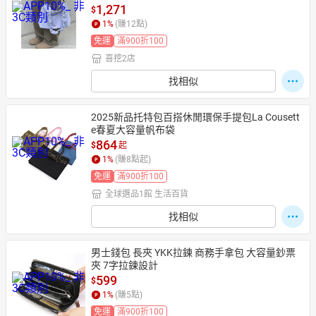
1,271
$
1
%
(賺
12
點)
免運
滿900折100
喜挖2店
找相似
2025新品托特包百搭休閒環保手提包La Cousett
e春夏大容量帆布袋
864
$
起
1
%
(賺
8
點起)
免運
滿900折100
全球選品1館 生活百貨
找相似
男士錢包 長夾 YKK拉鍊 商務手拿包 大容量鈔票
夾 7字拉鍊設計
599
$
1
%
(賺
5
點)
免運
滿900折100