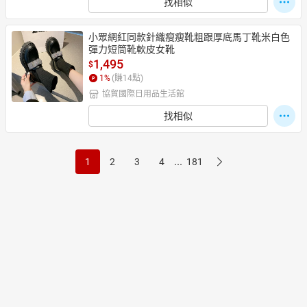
找相似
小眾網紅同款針織瘦瘦靴粗跟厚底馬丁靴米白色
彈力短筒靴軟皮女靴
1,495
$
1
%
(賺
14
點)
協貿國際日用品生活館
找相似
...
1
2
3
4
181