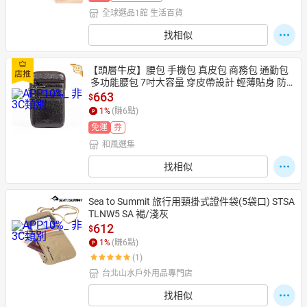
全球選品1館 生活百貨
找相似
【頭層牛皮】腰包 手機包 真皮包 商務包 通勤包
 多功能腰包 7吋大容量 穿皮帶設計 輕薄貼身 防
刮耐磨 男士必備
663
$
1
%
(賺
6
點)
免運
券
和風選集
找相似
Sea to Summit 旅行用頸掛式證件袋(5袋口) STSA
TLNW5 SA 褐/淺灰
612
$
1
%
(賺
6
點)
(1)
台北山水戶外用品專門店
找相似