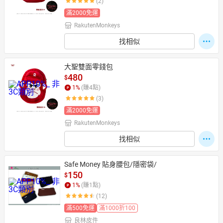
(2)
滿2000免運
RakutenMonkeys
日本購物
電子/紙本書
找相似
HOT
大聖雙面零錢包
480
$
1
%
(賺
4
點)
(3)
滿2000免運
RakutenMonkeys
找相似
Safe Money 貼身腰包/隱密袋/
150
$
1
%
(賺
1
點)
(12)
滿500免運
滿1000折100
良林皮件