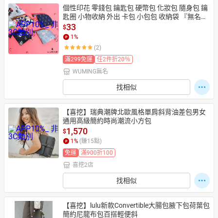
個性印花 零錢包 鑰匙包 硬幣包 化妝包 隨身包 鑰
匙圈 小物收納 外出 卡包 小包包 收納袋 『無名』
 K11129
33
$
1
%
(2)
滿299免運
任2件折20％
WUMING無名
找相似
【喜挖】瑞典潮牌北歐風格單肩斜背油差包男女
通用高級簡約時尚潮流小方包
1,570
$
1
%
(賺
15
點)
免運
滿900折100
喜挖2店
找相似
【喜挖】lulu新款Convertible大腸包腋下包荷葉包
簡約尼龍布包百搭輕便斜