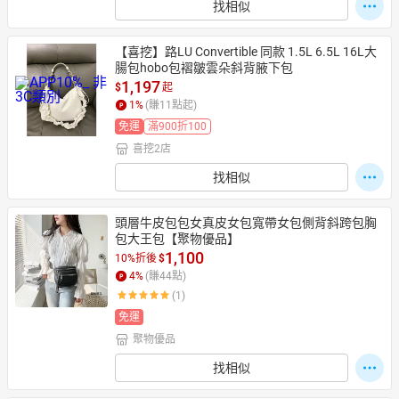
找相似
【喜挖】路LU Convertible 同款 1.5L 6.5L 16L大
腸包hobo包褶皺雲朵斜背腋下包
1,197
$
起
1
%
(賺
11
點起)
免運
滿900折100
喜挖2店
找相似
頭層牛皮包包女真皮女包寬帶女包側背斜跨包胸
包大王包【聚物優品】
1,100
10%折後
$
4
%
(賺
44
點)
(1)
免運
聚物優品
找相似