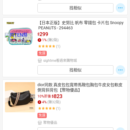
找相似
【日本正版】史努比 帆布 零錢包 卡片包 Snoopy
 PEANUTS - 294463
299
$
1
%
(賺
2
點)
(1)
免運
sightme看過來購物城
找相似
dior同款 真皮包包寬帶馬鞍包胸包牛皮女包軟皮
側背斜背包【聚物優品】
823
10%折後
$
4
%
(賺
32
點)
(1)
免運
聚物優品