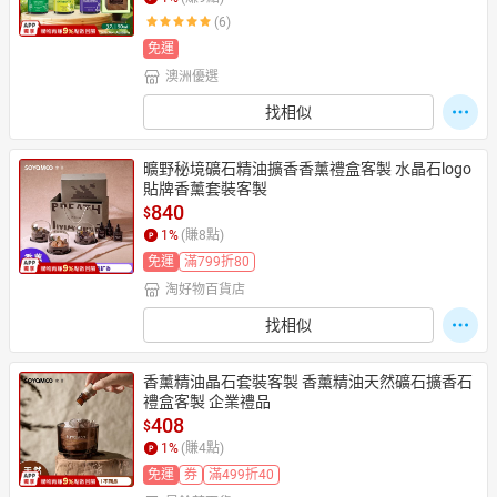
(6)
免運
澳洲優選
日本購物
電子/紙本書
HOT
找相似
曠野秘境礦石精油擴香香薰禮盒客製 水晶石logo
貼牌香薰套裝客製
840
$
1
%
(賺
8
點)
免運
滿799折80
淘好物百貨店
找相似
香薰精油晶石套裝客製 香薰精油天然礦石擴香石
禮盒客製 企業禮品
408
$
1
%
(賺
4
點)
免運
券
滿499折40