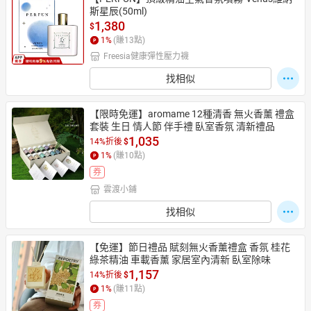
斯星辰(50ml)
1,380
$
1
%
(賺
13
點)
Freesia健康彈性壓力襪
找相似
【限時免運】aromame 12種清香 無火香薰 禮盒
套裝 生日 情人節 伴手禮 臥室香氛 清新禮品
1,035
14%折後
$
1
%
(賺
10
點)
券
雲渡小鋪
找相似
【免運】節日禮品 賦刻無火香薰禮盒 香氛 桂花
綠茶精油 車載香薰 家居室內清新 臥室除味
1,157
14%折後
$
1
%
(賺
11
點)
券