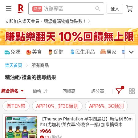
賺點樂翻天
熱搜
賺點樂翻天
登入
熱搜
299超取免運
熱搜
299超取免運
立即加入樂天會員，讓您邊購物邊賺點數！
熱搜
筆記型電腦
熱搜
筆記型電腦
熱搜
電冰箱
熱搜
電冰箱
熱搜
購物網分類
免運
美食
保健
民生用品
居家
3C
行動電源
熱搜
行動電源
熱搜
電動牙刷
所有商品
樂天首頁
熱搜
電動牙刷
熱搜
精油組/禮盒
的搜尋結果
床墊
熱搜
床墊
天天免運
美食蛋糕
養生保健
民生用品
熱搜
抽7777點
熱搜
綜合排名
價格
回饋高
評分高
抽7777點
熱搜
熱門飯店推薦
熱搜
樂TEN祭
APP10%_ 非3C類別
APP6%_ 3C類別
熱門飯店推薦
熱搜
居家生活
3C家電
運動休閒
親子玩具
【Thursday Plantation 星期四農莊】精油組 50m
l*3 (尤加利/薰衣草/茶樹各一瓶) 加贈擴香木
966
$
女裝
男裝
化妝保養
情趣用品
1
%
(賺
9
點)