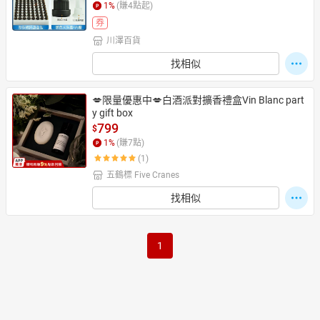
1
%
(賺
4
點起)
券
川澤百貨
找相似
💋限量優惠中💋白酒派對擴香禮盒Vin Blanc part
y gift box
799
$
1
%
(賺
7
點)
(1)
五鶴標 Five Cranes
找相似
1