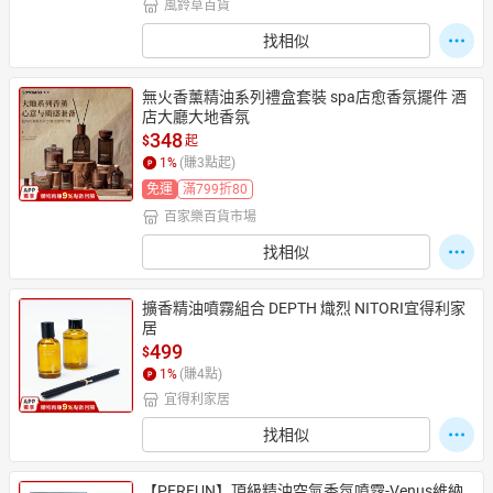
風鈴草百貨
找相似
無火香薰精油系列禮盒套裝 spa店愈香氛擺件 酒
店大廳大地香氛
348
$
起
1
%
(賺
3
點起)
免運
滿799折80
百家樂百貨市場
找相似
擴香精油噴霧組合 DEPTH 熾烈 NITORI宜得利家
居
499
$
1
%
(賺
4
點)
宜得利家居
找相似
【PERFUN】頂級精油空氣香氛噴霧-Venus維納