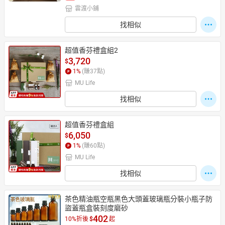
雲渡小鋪
找相似
超值香芬禮盒組2
3,720
$
1
%
(賺
37
點)
MU Life
找相似
超值香芬禮盒組
6,050
$
1
%
(賺
60
點)
MU Life
找相似
茶色精油瓶空瓶黑色大頭蓋玻璃瓶分裝小瓶子防
盜蓋瓶盒裝刻度磨砂
402
10%折後
$
起