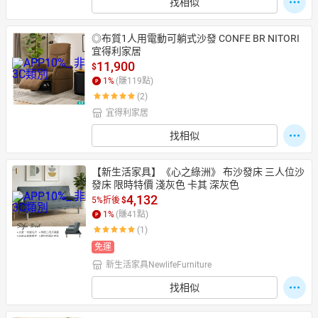
找相似
◎布質1人用電動可躺式沙發 CONFE BR NITORI
宜得利家居
11,900
$
1
%
(賺
119
點)
(2)
宜得利家居
找相似
【新生活家具】《心之綠洲》 布沙發床 三人位沙
發床 限時特價 淺灰色 卡其 深灰色
4,132
5%折後
$
1
%
(賺
41
點)
(1)
免運
新生活家具NewlifeFurniture
找相似