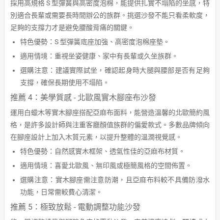
採用高規格 S 型彈簧與高密度泡棉，能提供扎實不塌陷的坐感，特
別適合長輩或需要長時間辦公的族群。挑選沙發不能只看柔軟度，
足夠的支撐力才是避免腰酸背痛的關鍵。
特色優勢：S 型彈簧底座加強、高密度泡棉座墊。
適用情境：重視坐姿健康、家中有長輩或久坐族群。
選購注意：建議實際試坐，確認起身時大腿與腰部是否有足夠
支撐，確保長期使用不塌陷。
推薦 4：美學質感 - 北歐風實木腳座布沙發
運用白蠟木等實木腳座搭配亞麻布面料，能營造溫馨的北歐簡約風
格，是許多設計師與注重客廳顏值族群的偏愛款式。多數品牌傾向
在腳座設計上加入木質元素，以提升整體的溫潤視覺感。
特色優勢：自然感實木框架、透氣性佳的亞麻布材質。
適用情境：喜愛北歐風、無印風或極簡風格的空間佈置。
選購注意：實木腳座需注意防潮，且亞麻布料較不具備防潑水
功能，日常需較費心清潔。
推薦 5：極致放鬆 - 電動調整功能沙發