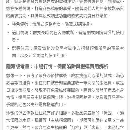
能一鍵調整椅背與腳踏角度的電動沙發，完美適應追劇、閱讀或小
憩等多種情境，打造商務艙般的享受。隨著現代人對居家放鬆品質
的要求提高，具備無段式調整功能的款式詢問度日益增加。
特色優勢：無段式調整角度、隱藏式腳踏板。
適用情境：需要長時間在客廳放鬆、有追劇或閱讀習慣的使用
者。
選購注意：購買電動沙發需考量後方椅背傾倒所需的預留空
間，以及五金馬達的保固年限。
隱藏版考量：市場行情、保固陷阱與搬運費用解析
想像一下，參考了眾多沙發推薦後，終於挑選到心儀的款式，滿心
歡喜等待送貨，卻在門口被告知需要加收一筆高昂的搬運費，或是
日後沙發塌陷才發現不在免費維修範圍內。購買沙發除了商品本身
售價，還需留意主結構保固年限、泡棉保固差異，以及最容易產生
爭議的老舊公寓無電梯搬運費用。
沙發的保固條款往往藏有許多細節。多數品牌宣稱的「保固」，通
常僅限於木框、彈簧等「主結構保固」，期限可能落在 2 至 5 年甚
至更長。然而，最容易產生損耗的「泡棉」與「表布」，未必包含