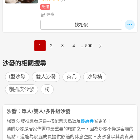
免運
連盛
找相似
...
1
2
3
4
500
沙發的相關搜尋
l型沙發
雙人沙發
茶几
沙發椅
貓抓皮沙發
椅
沙發：單人/雙人/多件組沙發
想買 沙發推薦看這邊~搭配樂天點數及
優惠券
省更多！
選購沙發是居家佈置中最重要的環節之一，因為沙發不僅是客廳的
焦點，還能為家庭成員提供舒適的休息空間。皮沙發以其高貴典