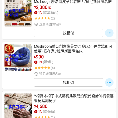
Mo Luoge 摩洛哥皮革沙發床！/班尼斯國際名床
2,380
$
起
1
%
(賺
23
點起)
(2)
班尼斯國際名床
找相似
Mushroom蘑菇創意懶骨頭沙發床(不需靠牆即可
使用) 窩在家 /班尼斯國際名床
990
$
1
%
(賺
9
點)
(4)
班尼斯國際名床
找相似
Y椅實木椅子中式藤椅北歐簡約現代設計師椅餐廳
餐椅編繩椅子
4,680
$
1
%
(賺
46
點)
(1)