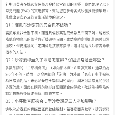
針對消費者在挑選與保養沙發時最常遇到的困擾，我們整理了以下
常見問題 (FAQ) 的實用解答，幫助您在參考各式沙發推薦清單時，
能做出更安心且符合生活情境的決定。
Q1：貓抓布沙發真的完全抓不破嗎？
貓抓布並非金剛不壞，而是具備較高耐磨係數且布面平滑，能有效
降低寵物磨爪的慾望與延緩破損時間。雖然高防刮機能能應付日常
抓咬，但仍建議飼主定期替毛孩修剪指甲，這才是延長沙發壽命最
根本的方法。
Q2：沙發泡棉坐久了塌陷怎麼辦？保固通常涵蓋哪些？
多數品牌的「主結構保固」（如內部木框、S 型彈簧等）通常約為
2-5 年不等。然而，沙發內部的「泡棉」與外部「表布」多半被視
為日常消耗品，未必涵蓋在全額保固範圍內。網友討論常見的爭議
多源於此，因此在購買前務必詳細閱讀合約條款，確認泡棉塌陷的
認定標準與後續維修費用計算方式。
Q3：小坪數客廳適合 L 型沙發還是三人座加腳凳？
這取決於客廳的實際面寬與動線規劃。若客廳面寬較窄，建議選擇