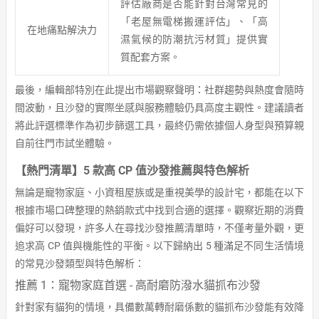
評估廠商是否能針對台灣常見的
「老屋無電梯搬運評估」、「高
在地痛點解決力
濕氣候的防潮抗污材質」提供實
質配套方案。
最後，編輯部特別在此提出市場觀察聲明：社群趨勢與熱度會隨時
間波動，且沙發的實際坐感與服務體驗仍具高度主觀性。建議讀者
將此評選標準作為初步篩選工具，最終仍需依據個人身型與預算親
自前往門市試坐體驗。
【熱門清單】5 款高 CP 值沙發推薦與特色解析
無論是寵物家庭、小資租屋族或是重視美學的設計宅，都能在以下
根據市場口碑整理的熱銷款式中找到合適的選擇。觀察近期的消費
偏好可以發現，許多人在尋找沙發推薦清單時，不僅考量外觀，更
追求高 CP 值與機能性的平衡。以下歸納出 5 種滿足不同生活情境
的常見沙發類型與特色解析：
推薦 1：寵物家庭首選 - 高耐磨防潑水貓抓布沙發
針對家有貓狗的情境，具備數萬轉耐磨係數的貓抓布沙發能有效降