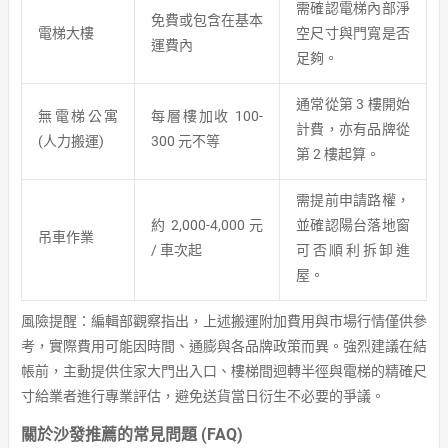
需確認電梯內部淨
免費或包含在基本
電梯大樓
空尺寸與門寬是否
運費內
足夠。
通常從第 3 樓開始
無電梯公寓
每層樓加收 100-
計費，亦有品牌從
(人力搬運)
300 元不等
第 2 樓起算。
需提前申請路權，
約 2,000-4,000 元
並確認陽台落地窗
吊車作業
/ 車次起
可否順利拆卸進
屋。
風險提醒：編輯部觀察指出，上述搬運附加費用與市場行情僅供參
考，實際費用可能因時間、通膨與各品牌政策而異。強烈建議在結
帳前，主動提供住家大門出入口、樓梯間迴轉半徑與電梯的精確尺
寸給業者進行專業評估，避免送貨當日衍生不必要的爭議。
關於沙發推薦的常見問題 (FAQ)