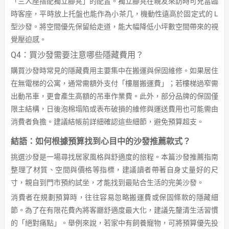
「三人座搭配獨立腳凳」的配置。獨立腳凳在親友來訪時可充當臨
時客座，平時放上托盤也能作為小茶几，機動性遠高於固定式的 L
型沙發。將空間優先保留給走道，能大幅降低小坪數空間帶來的視
覺壓迫感。
Q4：買沙發需要注意哪些隱藏費用？
購買沙發時常見的隱藏費用主要集中在搬運與保固維修。如果居住
在無電梯的公寓，通常需額外支付「樓層搬運費」；若樓梯過窄需
出動吊車，更會產生高額的吊車作業費。此外，部分品牌的保固僅
限主結構，日後泡棉塌陷或表布破損的維修與運送費用也可能需由
消費者負擔。建議結帳前詳細確認這些細節，避免預算超支。
結語：如何根據預算找到心目中的沙發推薦款式？
挑選沙發是一場尋找居家風格與舒適度的旅程。本篇沙發推薦指南
整理了材質、空間與價格等指標，建議讀者帶著自身丈量好的尺
寸，親自到門市預約試坐，才能找到最貼合生活的完美沙發。
消費者在規劃預算時，往往容易忽略搬運費或保固條款的隱藏細
節。為了在有限花費內將客廳舒適度最大化，建議先釐清生活習慣
的「絕對痛點」。舉例來說，若家中有飼養寵物，可將預算優先投