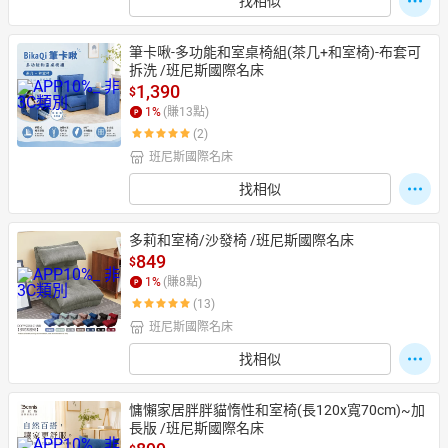
找相似
筆卡啾-多功能和室桌椅組(茶几+和室椅)-布套可
拆洗 /班尼斯國際名床
1,390
$
1
%
(賺
13
點)
(2)
班尼斯國際名床
找相似
多莉和室椅/沙發椅 /班尼斯國際名床
849
$
1
%
(賺
8
點)
(13)
班尼斯國際名床
找相似
慵懶家居胖胖貓惰性和室椅(長120x寬70cm)~加
長版 /班尼斯國際名床