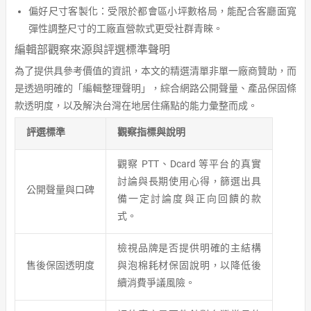
偏好尺寸客製化：受限於都會區小坪數格局，能配合客廳面寬
彈性調整尺寸的工廠直營款式更受社群青睞。
編輯部觀察來源與評選標準聲明
為了提供具參考價值的資訊，本文的精選清單非單一廠商贊助，而
是透過明確的「編輯整理聲明」，綜合網路公開聲量、產品保固條
款透明度，以及解決台灣在地居住痛點的能力彙整而成。
評選標準
觀察指標與說明
觀察 PTT、Dcard 等平台的真實
討論與長期使用心得，篩選出具
公開聲量與口碑
備一定討論度與正向回饋的款
式。
檢視品牌是否提供明確的主結構
售後保固透明度
與泡棉耗材保固說明，以降低後
續消費爭議風險。