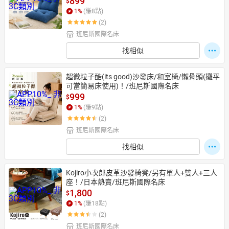
899
$
1
%
(賺
8
點)
(2)
班尼斯國際名床
找相似
超微粒子酷(its good)沙發床/和室椅/懶骨頭(攤平
可當簡易床使用)！/班尼斯國際名床
999
$
1
%
(賺
9
點)
(2)
班尼斯國際名床
找相似
Kojiro小次郎皮革沙發椅凳/另有單人+雙人+三人
座！/日本熱賣/班尼斯國際名床
1,800
$
1
%
(賺
18
點)
(2)
班尼斯國際名床