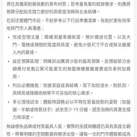
資在具備高耐磨係數的表布材質；若考量長輩的起居需求，則應將
預算分配給支撐力更好的高密度泡棉與五金結構。
在前往實體門市前，不妨參考以下行前準備清單，有助於更有效率
地與門市人員溝通：
完成空間丈量：精確測量客廳長寬、預計擺放位置，以及大
門、電梯或梯間的寬度與高度，避免沙發尺寸不合或無法搬運
入內的窘境。
設定預算區間：明確抓出購買沙發的最高預算，並預留部分金
額應付老舊公寓可能產生的無電梯樓層搬運費或吊車附加費
用。
列出必備機能：依據家庭成員結構，寫下如防潑水、耐抓刮、
高椅背或隱藏收納等不可妥協的核心需求。
多元情境試坐：體驗時請務必以平時在家最放鬆的姿勢（如盤
腿、半躺或倚靠扶手）試坐至少 15 分鐘，感受泡棉的真實支撐
力與深度。
無論哪些品牌或材質最具人氣，實際的坐感與觸感仍具有高度主觀
性。帶著明確的空間數據與需求出發，讓每一次的門市體驗都成為