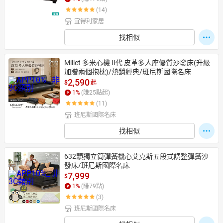
(14)
宜得利家居
日本購物
電子/紙本書
找相似
HOT
Millet 多米心機 II代 皮革多人座優質沙發床(升級
加贈兩個抱枕)/熱銷經典/班尼斯國際名床
2,590
$
起
1
%
(賺
25
點起)
(11)
班尼斯國際名床
找相似
632顆獨立筒彈簧機心艾克斯五段式調整彈簧沙
發床/班尼斯國際名床
7,999
$
1
%
(賺
79
點)
(3)
班尼斯國際名床