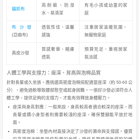
高耐磨、防潑
有毛小孩或幼童的家
貓抓布
水、易清潔
庭
布沙發
透氣性佳、溫馨
注重居家溫暖氛圍、
(亞麻布)
感強
無寵物家庭
質感奢華、親膚
預算充足、重視居家
真皮沙發
透氣
氣派感
人體工學與支撐力：座深、背高與泡棉品質
針對長輩或久坐族，應挑選高密度泡棉搭配適當座深（約 50-60 公
分），避免過軟導致腰部懸空或起身困難。一張好沙發必須符合人
體工學，提供足夠的支撐力，才能有效釋放身體壓力。
座深與身高對應：一般來說，身高較高者適合較深的座深，而
長輩或嬌小身型者則需要較淺的座深，確保雙腳能平放於地
面。
高密度泡棉：坐墊內材直接決定了沙發的壽命與支撐感。優質