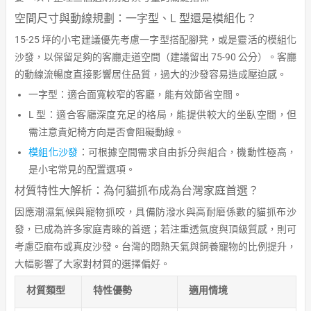
空間尺寸與動線規劃：一字型、L 型還是模組化？
15-25 坪的小宅建議優先考慮一字型搭配腳凳，或是靈活的模組化
沙發，以保留足夠的客廳走道空間（建議留出 75-90 公分）。客廳
的動線流暢度直接影響居住品質，過大的沙發容易造成壓迫感。
一字型：適合面寬較窄的客廳，能有效節省空間。
L 型：適合客廳深度充足的格局，能提供較大的坐臥空間，但
需注意貴妃椅方向是否會阻礙動線。
模組化沙發
：可根據空間需求自由拆分與組合，機動性極高，
是小宅常見的配置選項。
材質特性大解析：為何貓抓布成為台灣家庭首選？
因應潮濕氣候與寵物抓咬，具備防潑水與高耐磨係數的貓抓布沙
發，已成為許多家庭青睞的首選；若注重透氣度與頂級質感，則可
考慮亞麻布或真皮沙發。台灣的悶熱天氣與飼養寵物的比例提升，
大幅影響了大家對材質的選擇偏好。
材質類型
特性優勢
適用情境