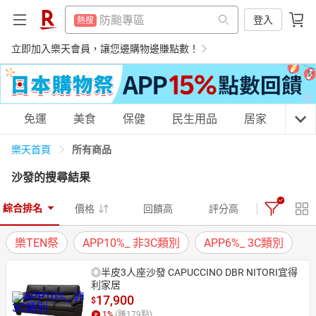
299超取免運
熱搜
防颱專區
登入
熱搜
微波爐
熱搜
299超取免運
立即加入樂天會員，讓您邊購物邊賺點數！
熱搜
平板電腦
熱搜
微波爐
熱搜
吹風機
熱搜
平板電腦
熱搜
購物網分類
免運
美食
保健
民生用品
居家
3C
床架
熱搜
吹風機
熱搜
電子閱讀器
所有商品
樂天首頁
熱搜
床架
熱搜
沙發
的搜尋結果
抽7777點
熱搜
電子閱讀器
天天免運
美食蛋糕
養生保健
民生用品
熱搜
熱門飯店推薦
熱搜
綜合排名
價格
回饋高
評分高
抽7777點
熱搜
樂TEN祭
APP10%_ 非3C類別
APP6%_ 3C類別
熱門飯店推薦
熱搜
居家生活
3C家電
運動休閒
親子玩具
◎半皮3人座沙發 CAPUCCINO DBR NITORI宜得
利家居
17,900
$
女裝
男裝
化妝保養
情趣用品
1
%
(賺
179
點)