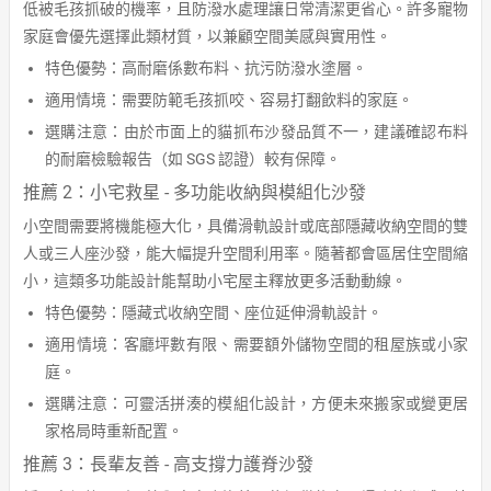
低被毛孩抓破的機率，且防潑水處理讓日常清潔更省心。許多寵物
家庭會優先選擇此類材質，以兼顧空間美感與實用性。
特色優勢：高耐磨係數布料、抗污防潑水塗層。
適用情境：需要防範毛孩抓咬、容易打翻飲料的家庭。
選購注意：由於市面上的貓抓布沙發品質不一，建議確認布料
的耐磨檢驗報告（如 SGS 認證）較有保障。
推薦 2：小宅救星 - 多功能收納與模組化沙發
小空間需要將機能極大化，具備滑軌設計或底部隱藏收納空間的雙
人或三人座沙發，能大幅提升空間利用率。隨著都會區居住空間縮
小，這類多功能設計能幫助小宅屋主釋放更多活動動線。
特色優勢：隱藏式收納空間、座位延伸滑軌設計。
適用情境：客廳坪數有限、需要額外儲物空間的租屋族或小家
庭。
選購注意：可靈活拼湊的模組化設計，方便未來搬家或變更居
家格局時重新配置。
推薦 3：長輩友善 - 高支撐力護脊沙發