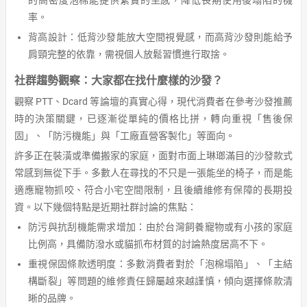
的高密度泡棉能提供紮實的坐感，降低長期使用後塌陷的機
率。
背高設計：低背沙發能放大空間視覺感，而高背沙發則能給予
肩頸完整的依靠，需視個人放鬆習慣進行取捨。
社群趨勢觀察：大家都在找什麼樣的沙發？
觀察 PTT、Dcard 等論壇的真實心得，現代消費者在參考沙發推薦
時的決策關鍵，已逐漸從單純的價格比拼，轉向重視「售後保
固」、「防污機能」與「工廠直營客製化」等面向。
許多正在裝潢或準備搬家的家庭，面對市面上琳瑯滿目的沙發款式
常感到無從下手。多數人在尋找的不只是一張能坐的椅子，而是能
適應寵物抓咬、符合小宅空間限制，且後續維修有保障的長期投
資。以下幾個特點是近期社群討論的焦點：
防污與抗刮機能需求增加：由於台灣飼養寵物或有小孩的家庭
比例高，具備防潑水或貓抓布材質的討論熱度居高不下。
重視保固條款透明度：多數消費者對於「泡棉塌陷」、「主結
構斷裂」等問題的維修責任歸屬越來越謹慎，傾向選擇條款清
晰的品牌。