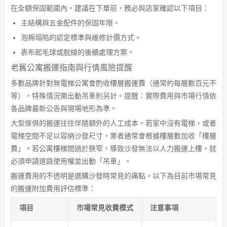
在全額保固範圍內。建議在下單前，務必與店家確認以下項目：
主結構與五金配件的保固年限。
泡棉塌陷的認定標準與維修計價方式。
表布起毛球或脫線的後續處理方案。
老舊公寓搬運指南與行情風險提醒
多數品牌針對無電梯公寓會酌收樓層搬運費（通常約每層數百元不
等），特殊情況需出動吊車則另計。提醒：實際費用與市場行情依
各品牌最新公告與現場地形為準。
大型傢俱的搬運往往伴隨額外的人工成本。若家中沒有電梯，或者
電梯空間不足以容納沙發尺寸，業者通常會根據樓層數加收「樓層
費」。若公寓樓梯間過於狹窄，導致沙發無法以人力搬運上樓，就
必須申請道路使用權並出動「吊車」。
搬運費用的不透明是選購沙發時常見的痛點。以下為目前市場常見
的搬運附加費用評估標準：
項目
市場常見收費模式
注意事項