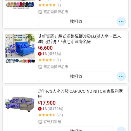
(1)
班尼斯國際名床
找相似
艾新覺羅五段式調整彈簧沙發床(雙人坐、單人
睡) 可拆洗！/班尼斯國際名床
6,600
$
1
%
(賺
66
點)
(1)
班尼斯國際名床
找相似
◎半皮3人座沙發 CAPUCCINO NITORI宜得利家
居
17,900
$
1
%
(賺
179
點)
(26)
宜得利家居