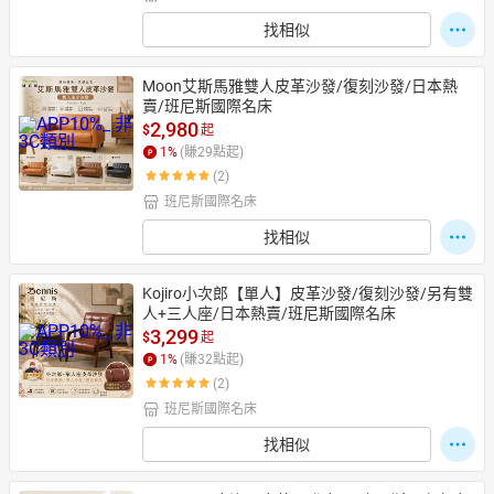
找相似
Moon艾斯馬雅雙人皮革沙發/復刻沙發/日本熱
賣/班尼斯國際名床
2,980
$
起
1
%
(賺
29
點起)
(2)
班尼斯國際名床
找相似
Kojiro小次郎【單人】皮革沙發/復刻沙發/另有雙
人+三人座/日本熱賣/班尼斯國際名床
3,299
$
起
1
%
(賺
32
點起)
(2)
班尼斯國際名床
找相似