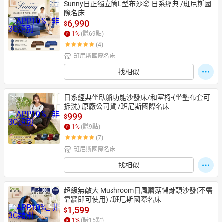
Sunny日正獨立筒L型布沙發 日系經典 /班尼斯國
際名床
6,990
$
1
%
(賺
69
點)
(4)
班尼斯國際名床
找相似
日系經典坐臥躺功能沙發床/和室椅-(坐墊布套可
拆洗) 原廠公司貨 /班尼斯國際名床
999
$
1
%
(賺
9
點)
(7)
班尼斯國際名床
找相似
超級無敵大 Mushroom日風蘑菇懶骨頭沙發(不需
靠牆即可使用) /班尼斯國際名床
1,599
$
1
%
(賺
15
點)