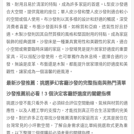
雅、耐用且易於清潔的特點，成為許多家庭的首選。L型皮沙發適
合大空間，提供寬敞的座位；單人皮沙發和雙人皮沙發則適合較小
的空間或個人使用。布沙發則以其多樣的設計和舒適的觸感，深受
消費者喜愛。布藝沙發面料多樣，如棉質和亞麻，透氣性好且舒
適。木製沙發則因其自然質樸的風格和堅固耐用的特點，成為家庭
裝飾的經典選擇。沙發床是一種兼具實用性和美觀性的家具，適合
小空間或需要臨時床鋪的家庭。沙發矮凳是提升居家舒適度的重要
家具，可以搭配沙發使用，也可單獨作為休息椅。選擇合適的沙
發，無論是皮革、布藝還是木製，都能提升居家環境的舒適度和美
觀性，讓家成為一個溫馨的避風港。
最新沙發推薦：挑選夢幻客廳沙發的完整指南與熱門清單
沙發推薦前必看！3 個決定客廳舒適度的關鍵指標
挑選沙發不能只看外表，必須綜合評估空間動線、氣候與材質的適
應性，以及人體工學的支撐力，才能找到真正符合生活習慣的完美
沙發。對於許多正在尋找沙發推薦清單的家庭而言，尤其是居住在
台灣常見的小坪數空間，了解自身需求遠比單純挑選款式更為重
要。以下整理三個選購前必須考量的關鍵指標。