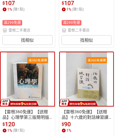
人能笑著走下去?: #九成新
人能笑著走下去?: #九成新
107
107
$
$
【P-T3469】
【P-T3464】
1
%
(賺
1
點)
1
%
(賺
1
點)
滿299免運
滿299免運
雷根二手書店
雷根二手書店
找相似
找相似
【雷根360免運】【送贈
【雷根360免運】【送贈
品】心理學第三版簡明版
品】十六歲的對話練習課
 有劃記 #八成新【P-T333
 #九成新【P-T3184】
120
90
$
$
3】
1
%
(賺
1
點)
1
%