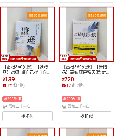
【雷根360免運】【送贈
【雷根360免運】【送贈
品】謙遜: 讓自己從自戀世
品】高敏感是種天賦: 肯定
界的陷阱中解放 #九成新
自己的獨特,感受更多、想
139
220
$
$
【P-R2703】
像更多 #九成新【P-R269
1
%
(賺
1
點)
1
%
(賺
2
點)
8】
滿299免運
滿299免運
雷根二手書店
雷根二手書店
找相似
找相似