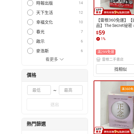
時報出版
14
天下生活
12
【雷根360免運】【
幸福文化
10
品】The Secret祕密
新【P-Q2615】
59
春光
7
$
1
%
啟示
6
麥浩斯
6
滿299免運
看更多
雷根二手書店
找相似
價格
~
送出
熱門篩選