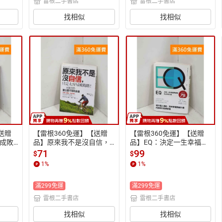
雷根二手書店
雷根二手書店
找相似
找相似
送贈
【雷根360免運】【送贈
【雷根360免運】【送贈
成敗
品】原來我不是沒自信，
品】EQ：決定一生幸福與
版) #
只是太容易被踐踏！：48
成就的永恆力量 #八成新
71
99
$
$
個習慣 #八成新【P-R278
【P-R2782】
1
%
1
%
6】
滿299免運
滿299免運
雷根二手書店
雷根二手書店
找相似
找相似