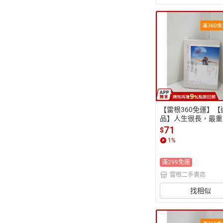
【雷根360免運】【
品】人生很長，最重
是自己！ 41個逆轉
71
$
思考法 #八成新【P-R
1
%
5】
滿299免運
雷根二手書店
找相似