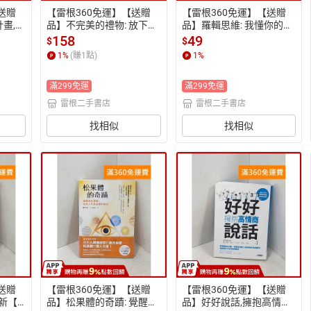
送贈
【雷根360免運】【送贈
【雷根360免運】【送贈
計畫,找
品】不完美的禮物: 放下
品】羅輯思維: 我懂你的知
P-Q
「應該」的你,擁抱真實的
識焦慮 #八成新【P-Q229
158
49
$
$
自己 #八成新【P-Q229
1】
1
%
(賺
1
點)
1
%
8】
滿299免運
滿299免運
雷根二手書店
雷根二手書店
找相似
找相似
送贈
【雷根360免運】【送贈
【雷根360免運】【送贈
新【P
品】松果體的奇蹟: 覺醒內
品】好好說話,擁抱高情商