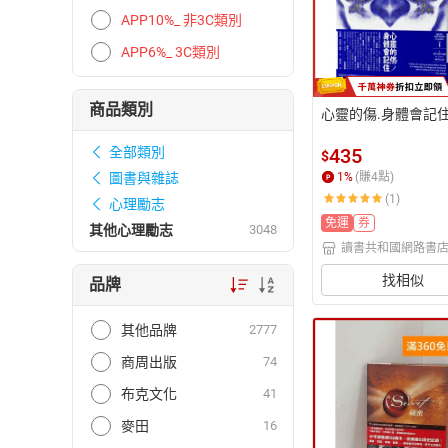
APP10%_ 非3C類別
APP6%_ 3C類別
商品類別
心靈的傷.身體會記
435
全部類別
$
1
%
(賺
4
點)
圖書與雜誌
(1)
心理勵志
免運
券
其他心理勵志
3048
讀書共和國網路書
找相似
品牌
其他品牌
2777
商周出版
74
布克文化
41
麥田
16