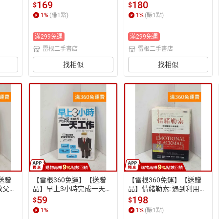
在潛能,改寫人生與身體的
 #九成新【P-T3476】
169
180
$
$
劇本 #八成新【P-Q225
1
%
(賺
1
點)
1
%
(賺
1
點)
1】
滿299免運
滿299免運
雷根二手書店
雷根二手書店
找相似
找相似
送贈
【雷根360免運】【送贈
【雷根360免運】【送贈
教父最
品】早上3小時完成一天工
品】情緒勒索: 遇到利用恐
口前就
作: 60種超簡單時間管理技
懼、責任與罪惡感控制你
59
198
$
$
-T34
巧 #七成新【P-T3412】
的人 #七成新【P-T3405】
1
%
1
%
(賺
1
點)