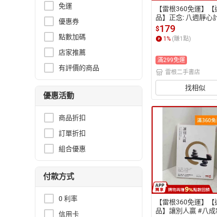
免運
【雷根360免運】【
品】正念: 八週靜心
優惠券
回心的喜悅 #七成新【
179
$
2432】
點數加碼
1
%
(賺
1
點)
店家推薦
滿299免運
有評價的商品
雷根二手書店
找相似
優惠活動
商品折扣
訂單折扣
組合優惠
付款方式
0 利率
【雷根360免運】【
品】讓別人贏 #八成
信用卡