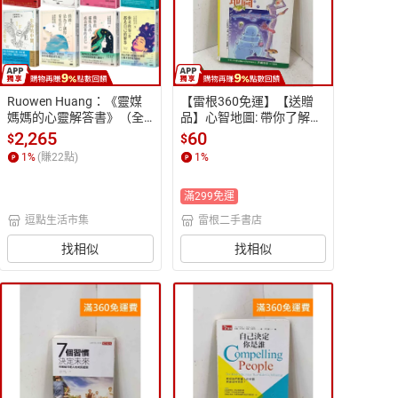
Ruowen Huang：《靈媒
【雷根360免運】【送贈
媽媽的心靈解答書》（全8
品】心智地圖: 帶你了解孩
書）
子的八種大腦功能 #七成
2,265
60
$
$
新【P-Q2621】
1
%
(賺
22
點)
1
%
滿299免運
逗點生活市集
雷根二手書店
找相似
找相似