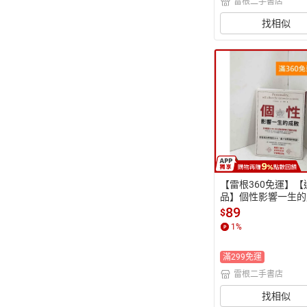
雷根二手書店
找相似
【雷根360免運】【
品】個性影響一生的
(暢銷10周年全新增訂
89
$
八成新【P-R2787】
1
%
滿299免運
雷根二手書店
找相似