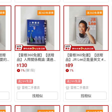
送贈
【雷根360免運】【送贈
【雷根360免運】【送贈
要的
品】人際關係概論: 溝通與
品】JR Lee正能量英文 #
人生的
應用技巧 #八成新【P-R27
九成新【P-R2713】
130
89
$
$
276
53】
1
%
(賺
1
點)
1
%
滿299免運
滿299免運
雷根二手書店
雷根二手書店
找相似
找相似