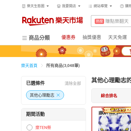
防颱專區
熱搜
樂天生態圈
我要開店
網站導覽
購
賺點樂翻天
熱搜
電子閱讀器
熱搜
防颱專區
熱搜
床架
熱搜
電子閱讀器
熱搜
優惠券
抽獎優惠
天天免運
商品分類
微波爐
熱搜
床架
熱搜
吹風機
熱搜
微波爐
熱搜
平板電腦
熱搜
所有商品(3,048筆)
樂天首頁
吹風機
熱搜
抽7777點
熱搜
其他心理勵志
平板電腦
熱搜
已選條件
清除全部
熱門飯店推
熱搜
抽7777點
熱搜
其他心理勵志
綜合排名
熱門飯店推
熱搜
期間活動
樂TEN祭