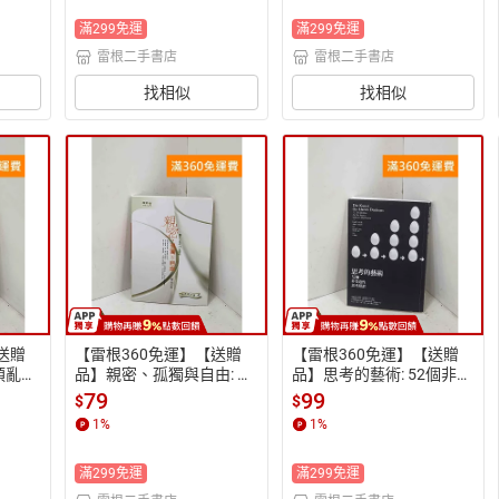
滿299免運
滿299免運
雷根二手書店
雷根二手書店
找相似
找相似
送贈
【雷根360免運】【送贈
【雷根360免運】【送贈
煩亂心
品】親密、孤獨與自由: 關
品】思考的藝術: 52個非受
向從容
於人生的25道習題 #八成
迫性思考錯誤 #八成新【P
79
99
$
$
280
新【P-R2805】
-R2802】
1
%
1
%
滿299免運
滿299免運