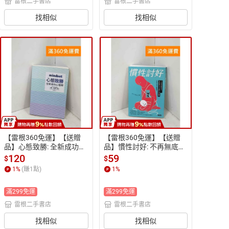
雷根二手書店
雷根二手書店
找相似
找相似
【雷根360免運】【送贈
【雷根360免運】【送贈
品】心態致勝: 全新成功心
品】慣性討好: 不再無底限
理學 #八成新【P-R2769】
迎合,找回關係自主權的18
120
59
$
$
堂課 #八成新【P-R2767】
1
%
(賺
1
點)
1
%
滿299免運
滿299免運
雷根二手書店
雷根二手書店
找相似
找相似