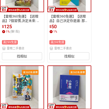
【雷根360免運】【送贈
【雷根360免運】【送贈
品】7個習慣,決定未來: 柯
品】自己決定你是誰: 那些
維給年輕人的成長藍圖 #
我們影響人的特質到底從
125
50
$
$
七成新【P-Q2476】
何而來? #七成新【P-Q243
1
%
(賺
1
點)
1
%
7】
滿299免運
滿299免運
雷根二手書店
雷根二手書店
找相似
找相似