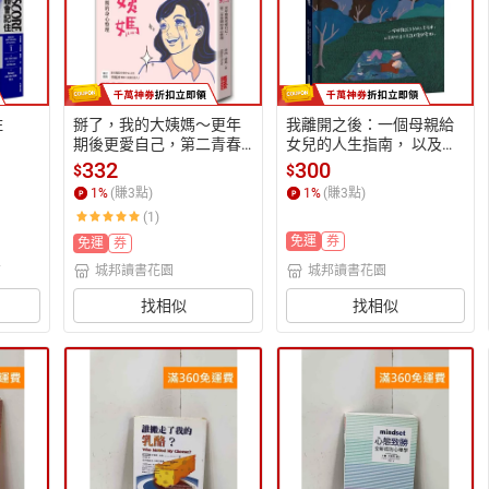
住
掰了，我的大姨媽～更年
我離開之後：一個母親給
期後更愛自己，第二青春
女兒的人生指南， 以及那
期的身心整理【城邦讀書
些來不及說的愛與牽掛
332
300
$
$
花園】
【城邦讀書花園】
1
%
(賺
3
點)
1
%
(賺
3
點)
(1)
免運
券
免運
券
店
城邦讀書花園
城邦讀書花園
找相似
找相似