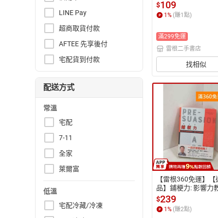
-Q2271】
109
$
LINE Pay
1
%
(賺
1
點)
超商取貨付款
滿299免運
AFTEE 先享後付
雷根二手書店
宅配貨到付款
找相似
配送方式
常溫
宅配
7-11
全家
萊爾富
【雷根360免運】【
品】鋪梗力: 影響力
低溫
新研究與技術,在開
239
$
說服對方 #九成新【P
宅配冷藏/冷凍
1
%
(賺
2
點)
43】