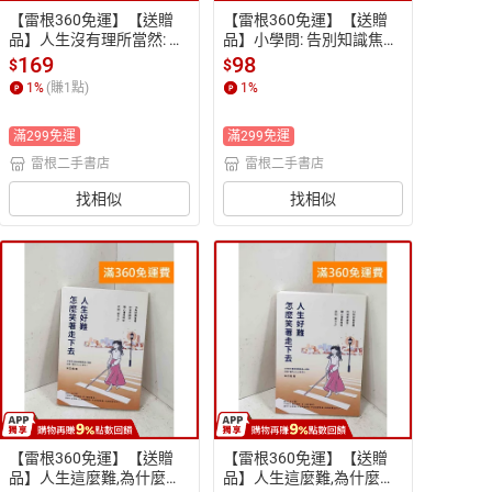
【雷根360免運】【送贈
【雷根360免運】【送贈
品】人生沒有理所當然: 沒
品】小學問: 告別知識焦慮
有「應該要」,只有「你想
時代的聰明思考 #八成新
169
98
$
$
要」 #八成新【P-Q227
【P-Q2274】
1
%
(賺
1
點)
1
%
8】
滿299免運
滿299免運
雷根二手書店
雷根二手書店
找相似
找相似
【雷根360免運】【送贈
【雷根360免運】【送贈
品】人生這麼難,為什麼有
品】人生這麼難,為什麼有