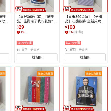
送贈
【雷根360免運】【送贈
【雷根360免運】【送贈
 #七成
品】誰搬走了我的乳酪? #
品】心態致勝: 全新成功心
七成新【P-Q2539】
理學 #七成新【P-Q253
29
100
$
$
8】
1
%
1
%
(賺
1
點)
滿299免運
滿299免運
雷根二手書店
雷根二手書店
找相似
找相似