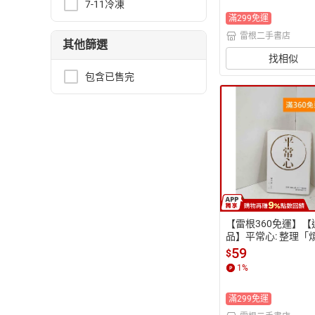
7-11冷凍
滿299免運
雷根二手書店
其他篩選
找相似
包含已售完
【雷根360免運】【
品】平常心: 整理「
緒」的93個訣竅.迎
59
$
的人生 #八成新【P-R
1
%
9】
滿299免運