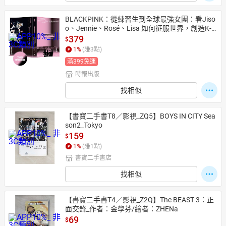
BLACKPINK：從練習生到全球最強女團：看Jiso
o、Jennie、Rosé、Lisa 如何征服世界，創造K-p
op傳奇！【正反雙封面設計】
379
$
1
%
(賺
3
點)
滿399免運
時報出版
找相似
【書寶二手書T8／影視_ZQ5】BOYS IN CITY Sea
son2_Tokyo
159
$
1
%
(賺
1
點)
書寶二手書店
找相似
【書寶二手書T4／影視_Z2Q】The BEAST 3：正
面交鋒_作者：金學芬/繪者：ZHENa
69
$