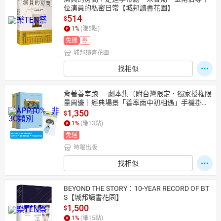
位演員的私密日常【城邦讀書花園】
514
$
1
%
(賺
5
點)
免運
券
城邦讀書花園
找相似
背著善宰跑──劇本集〔附台灣限定．獨家授權限
量周邊｜經典場景「善率雨中初相遇」手機掛繩
夾片組〕
1,350
$
1
%
(賺
13
點)
免運
時報出版
找相似
BEYOND THE STORY：10-YEAR RECORD OF BT
S【城邦讀書花園】
1,500
$
1
%
(賺
15
點)