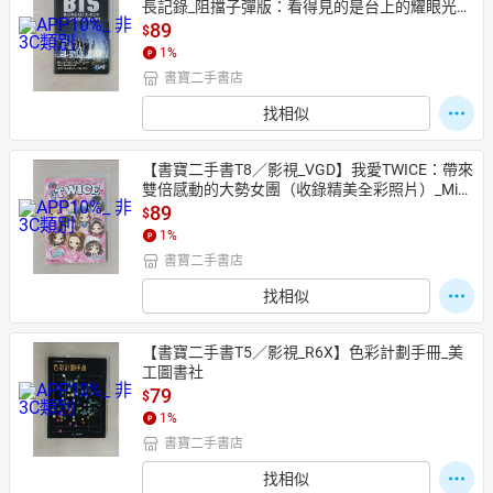
長記錄_阻擋子彈版：看得見的是台上的耀眼光
芒，看不見的是台下的汗淚交織。藉由前BBC撰
89
$
稿人敏銳之眼，陪伴A.R.M.Y貼近BTS，一起參與
1
%
這趟動容勵志的成長歷程。_亞德里安．貝斯利, 
書寶二手書店
 透明翻譯有限公司
找相似
【書寶二手書T8／影視_VGD】我愛TWICE：帶來
雙倍感動的大勢女團（收錄精美全彩照片）_Miss 
Banana
89
$
1
%
書寶二手書店
找相似
【書寶二手書T5／影視_R6X】色彩計劃手冊_美
工圖書社
79
$
1
%
書寶二手書店
找相似