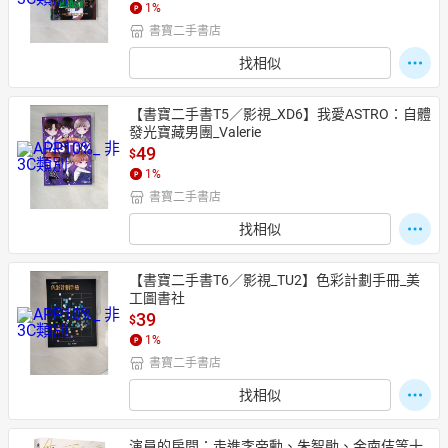
1
%
書寶二手書店
找相似
【書寶二手書T5／影視_XD6】我愛ASTRO：自體
發光寶藏男團_Valerie
49
$
1
%
書寶二手書店
找相似
【書寶二手書T6／影視_TU2】色彩計劃手冊_美
工圖書社
39
$
1
%
書寶二手書店
找相似
演員的房間：走進李帝勳、朱智勛、金南佶等十