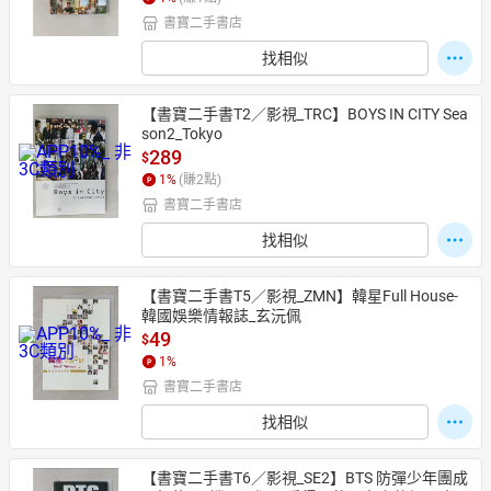
書寶二手書店
找相似
日本購物
電子/紙本書
HOT
【書寶二手書T2／影視_TRC】BOYS IN CITY Sea
son2_Tokyo
289
$
1
%
(賺
2
點)
書寶二手書店
找相似
【書寶二手書T5／影視_ZMN】韓星Full House-
韓國娛樂情報誌_玄沅佩
49
$
1
%
書寶二手書店
找相似
【書寶二手書T6／影視_SE2】BTS 防彈少年團成