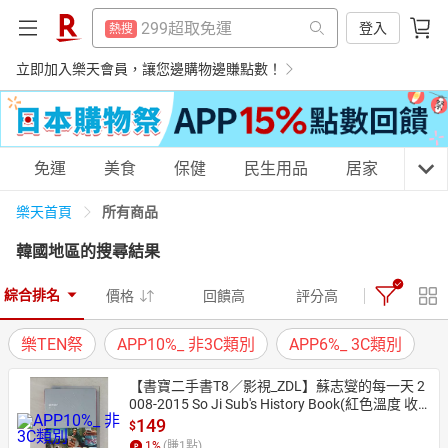
防颱專區
熱搜
299超取免運
登入
熱搜
平板電腦
熱搜
防颱專區
立即加入樂天會員，讓您邊購物邊賺點數！
熱搜
微波爐
熱搜
平板電腦
熱搜
床架
熱搜
微波爐
熱搜
購物網分類
免運
美食
保健
民生用品
居家
3C
電子閱讀器
熱搜
床架
熱搜
吹風機
所有商品
樂天首頁
熱搜
電子閱讀器
熱搜
韓國地區
的搜尋結果
抽7777點
熱搜
吹風機
天天免運
美食蛋糕
養生保健
民生用品
熱搜
熱門飯店推薦
熱搜
綜合排名
價格
回饋高
評分高
抽7777點
熱搜
樂TEN祭
APP10%_ 非3C類別
APP6%_ 3C類別
熱門飯店推薦
熱搜
居家生活
3C家電
運動休閒
親子玩具
【書寶二手書T8／影視_ZDL】蘇志燮的每一天 2
008-2015 So Ji Sub's History Book(紅色溫度 收
藏版)_51K/企劃撰寫, 蘇志燮,  王品涵
149
$
女裝
男裝
化妝保養
情趣用品
1
%
(賺
1
點)