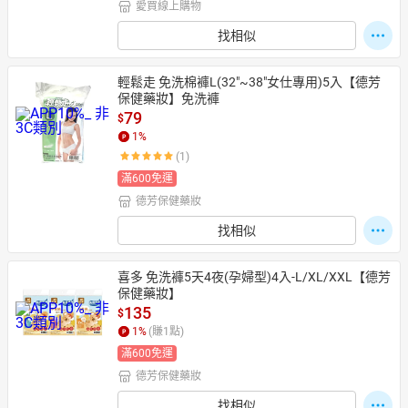
愛買線上購物
找相似
輕鬆走 免洗棉褲L(32"~38"女仕專用)5入【德芳
保健藥妝】免洗褲
79
$
1
%
(1)
滿600免運
德芳保健藥妝
找相似
喜多 免洗褲5天4夜(孕婦型)4入-L/XL/XXL【德芳
保健藥妝】
135
$
1
%
(賺
1
點)
滿600免運
德芳保健藥妝
找相似