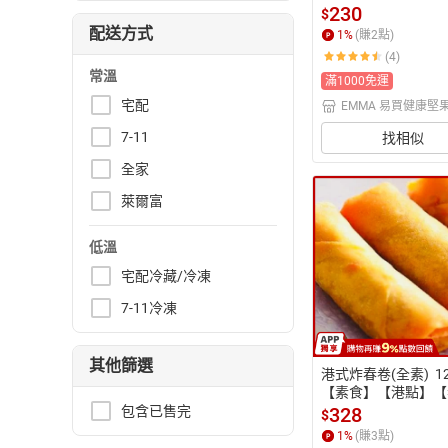
230
$
配送方式
1
%
(賺
2
點)
(4)
常溫
滿1000免運
宅配
EMMA 易買健康堅
坊
7-11
找相似
全家
萊爾富
低溫
宅配冷藏/冷凍
7-11冷凍
其他篩選
港式炸春卷(全素)  1
【素食】【港點】【
卷】【寶達蔬食餐廳
328
包含已售完
$
【港式點心】
1
%
(賺
3
點)