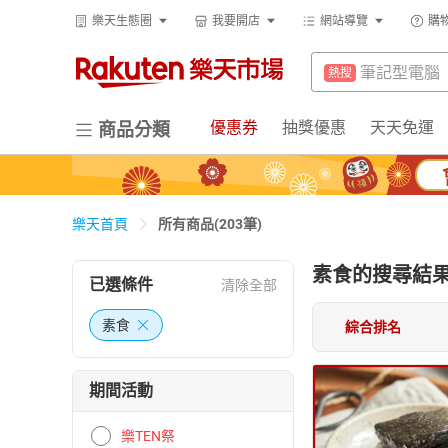
床墊
熱搜
樂天生態圈
我要開店
網站導覽
購
電動牙刷
熱搜
抽7777點
熱搜
筆記型電腦
熱搜
熱門飯店推
熱搜
床墊
熱搜
優惠券
抽獎優惠
天天免運
商品分類
抽7777點
熱搜
熱門飯店推
熱搜
所有商品(203筆)
樂天首頁
素食
的搜尋結
已選條件
清除全部
素食
綜合排名
期間活動
樂TEN祭