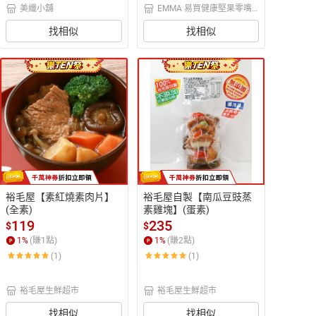
美纖小舖
EMMA 易買健康堅果零嘴
坊
找相似
找相似
裕毛屋【素紅燒素肉片】
裕毛屋自製【南瓜豆豉蒸
(全素)
素雞塊】(蛋素)
119
235
$
$
1
%
(賺
1
點)
1
%
(賺
2
點)
(1)
(1)
裕毛屋生鮮超市
裕毛屋生鮮超市
找相似
找相似