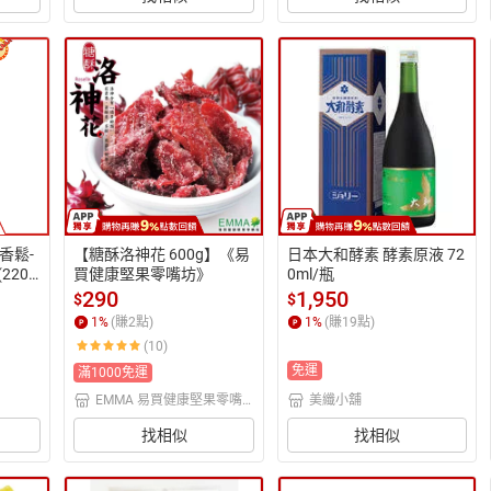
香鬆-
【糖酥洛神花 600g】《易
日本大和酵素 酵素原液 72
220
買健康堅果零嘴坊》
0ml/瓶
290
1,950
$
$
1
%
(賺
2
點)
1
%
(賺
19
點)
(10)
免運
滿1000免運
EMMA 易買健康堅果零嘴
美纖小舖
坊
找相似
找相似