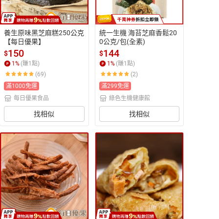
養生原味黑芝麻糕250公克 
統一生機 海苔芝麻香鬆20
【每日優果】
0公克/包(全素)
150
144
$
$
1
%
(賺
1
點)
1
%
(賺
1
點)
(69)
(2)
滿1000免運
滿299免運
每日優果食品
綠色生機健康館
找相似
找相似