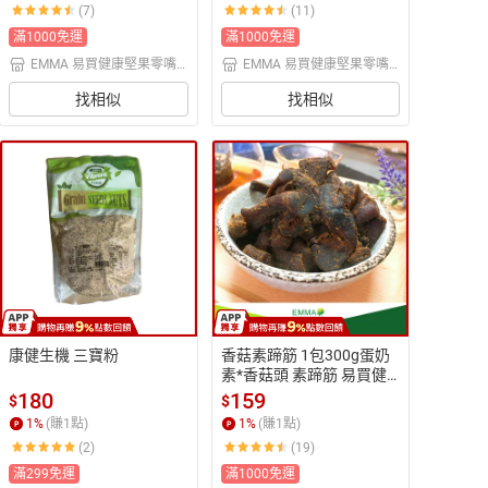
(7)
(11)
滿1000免運
滿1000免運
EMMA 易買健康堅果零嘴
EMMA 易買健康堅果零嘴
坊
坊
找相似
找相似
康健生機 三寶粉
香菇素蹄筋 1包300g蛋奶
素*香菇頭 素蹄筋 易買健
康
180
159
$
$
1
%
(賺
1
點)
1
%
(賺
1
點)
(2)
(19)
滿299免運
滿1000免運