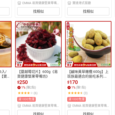
EMMA 易買健康堅果零嘴
寶達港式餐廳
坊
找相似
找相似
6入/
【蔓越莓切片】600g《易
【鹹味黃草橄欖 600g】上
【寶
買健康堅果零嘴坊》
班族最適合的偷吃系列.挑
點
戰拍網最低價喔!!!《易買
250
170
$
$
健康堅果零嘴坊》
1
%
(賺
2
點)
1
%
(賺
1
點)
(6)
(3)
滿1000免運
滿1000免運
EMMA 易買健康堅果零嘴
EMMA 易買健康堅果零嘴
坊
坊
找相似
找相似