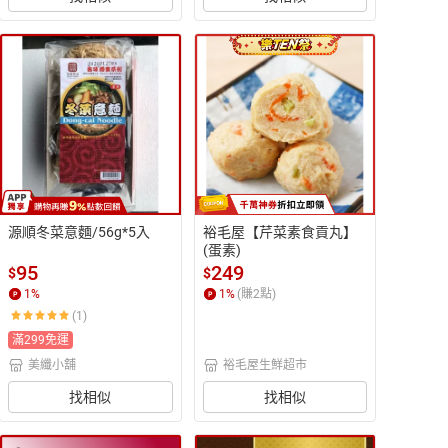
源順冬菜意麵/56g*5入
裕毛屋【芹菜素食貢丸】
(蛋素)
95
249
$
$
1
%
1
%
(賺
2
點)
(1)
滿299免運
美纖小舖
裕毛屋生鮮超市
找相似
找相似