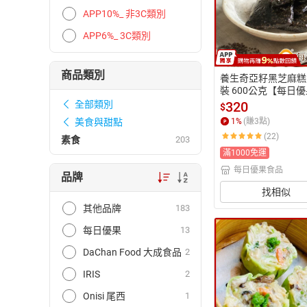
APP10%_ 非3C類別
APP6%_ 3C類別
商品類別
養生奇亞籽黑芝麻糕
裝 600公克【每日
320
全部類別
$
1
%
(賺
3
點)
美食與甜點
(22)
素食
203
滿1000免運
每日優果食品
品牌
找相似
其他品牌
183
每日優果
13
DaChan Food 大成食品
2
IRIS
2
Onisi 尾西
1