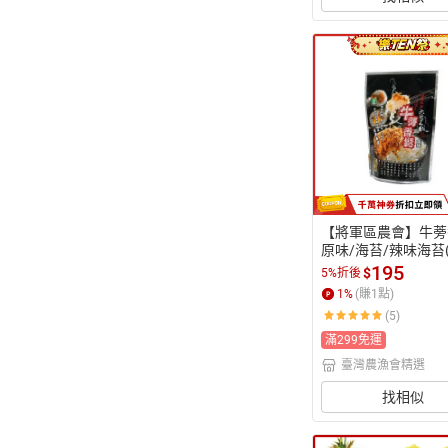
【將軍區農會】牛蒡
原味/海苔/辣味海苔(
g/包)
195
$
5%折後
1
%
(賺
1
點)
(5)
滿299免運
臺灣農漁會精選
找相似