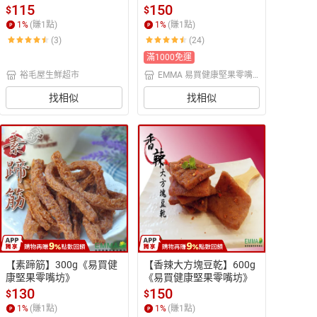
115
150
$
$
1
%
(賺
1
點)
1
%
(賺
1
點)
(3)
(24)
滿1000免運
裕毛屋生鮮超市
EMMA 易買健康堅果零嘴
坊
找相似
找相似
【素蹄筋】300g《易買健
【香辣大方塊豆乾】600g
康堅果零嘴坊》
《易買健康堅果零嘴坊》
130
150
$
$
1
%
(賺
1
點)
1
%
(賺
1
點)