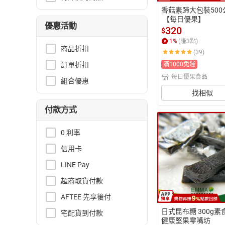
香菇素蹄大包裝500
 【每日優果】
優惠活動
320
$
1
%
(賺
3
點)
商品折扣
(39)
訂單折扣
滿1000免運
每日優果食品
組合優惠
找相似
付款方式
0 利率
信用卡
LINE Pay
超商取貨付款
AFTEE 先享後付
日式昆布糖 300g素
宅配貨到付款
健康堅果零嘴坊