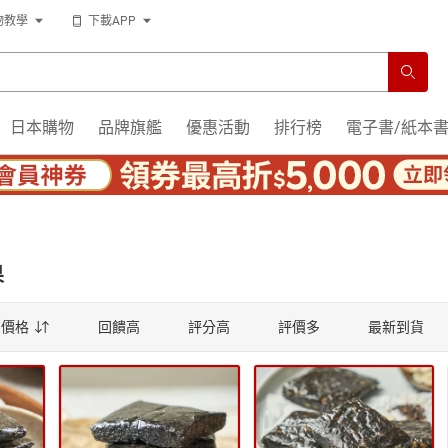
物教學
下載APP
薦
日本購物
品牌旗艦
優惠活動
排行榜
電子書/紙本
薦
果
價格
回饋高
評分高
評價多
最新到貨