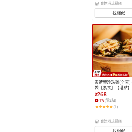
寶達港式餐廳
找相似
素荷葉珍珠雞(全素) 
袋【素食】【港點】
達蔬食餐廳】【港式
268
$
心】
1
%
(賺
2
點)
(1)
寶達港式餐廳
找相似