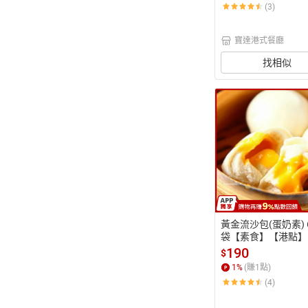
(3)
寶達港式餐廳
找相似
黃金流沙包(蛋奶素) 
袋【素食】【港點】
達蔬食餐廳】【包子
190
$
1
%
(賺
1
點)
(4)