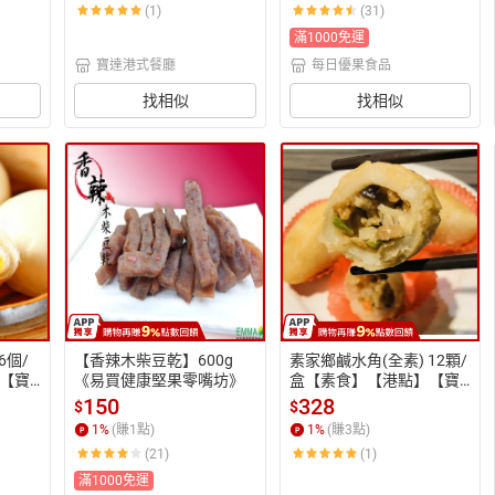
(1)
(31)
滿1000免運
寶達港式餐廳
每日優果食品
找相似
找相似
6個/
【香辣木柴豆乾】600g
素家鄉鹹水角(全素) 12顆/
【寶
《易買健康堅果零嘴坊》
盒【素食】【港點】【寶
】
達蔬食餐廳】【港式點
150
328
$
$
心】
1
%
(賺
1
點)
1
%
(賺
3
點)
(21)
(1)
滿1000免運