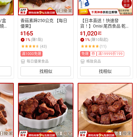
/盒
香菇素蹄250公克 【每日
【日本直送！快速發
燒
優果】
貨！】Onisi 尾西食品 乾燥
】
飯 5年長期保存 即食飯 沖
165
1,020
$
$
起
泡米飯 登山露營 含稅空運
1
%
(賺
1
點)
1
%
(賺
10
點起)
(43)
(11)
滿1000免運
免運
券
滿19999折199
每日優果食品
格致良品
找相似
找相似