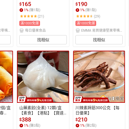
165
190
$
$
1
%
(賺
1
點)
1
%
(賺
1
點)
(21)
(29)
滿1000免運
滿1000免運
果零嘴
每日優果食品
EMMA 易買健康堅果零嘴
坊
找相似
找相似
2個/盒
山藥素餃(全素) 12顆/盒
川辣素蹄筋300公克 【每
春
【素食】【港點】【寶達
日優果】
】
蔬食餐廳】【港式點心】
388
210
$
$
1
%
(賺
3
點)
1
%
(賺
2
點)