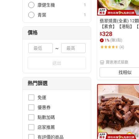
康健生機
1
青葉
1
翡翠燒賣(全素) 12顆
【素食】【港點】【
賣】【寶達蔬食餐廳
價格
328
$
【港式點心】
1
%
(賺
3
點)
(4)
~
寶達港式餐廳
送出
找相似
熱門篩選
免運
優惠券
點數加碼
店家推薦
有評價的商品