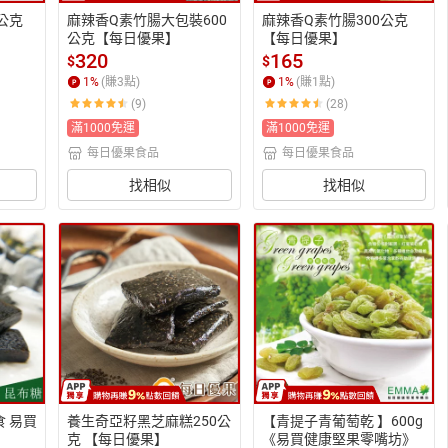
公克
麻辣香Q素竹腸大包裝600
麻辣香Q素竹腸300公克
公克【每日優果】
【每日優果】
320
165
$
$
1
%
(賺
3
點)
1
%
(賺
1
點)
(9)
(28)
滿1000免運
滿1000免運
每日優果食品
每日優果食品
找相似
找相似
食 易買
養生奇亞籽黑芝麻糕250公
【青提子青葡萄乾 】600g
克 【每日優果】
《易買健康堅果零嘴坊》