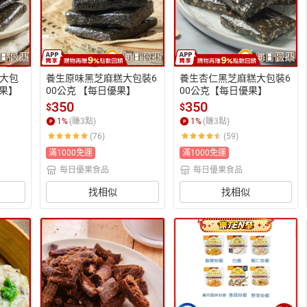
大包
養生原味黑芝麻糕大包裝6
養生杏仁黑芝麻糕大包裝6
優果】
00公克 【每日優果】
00公克【每日優果】
350
350
$
$
1
%
(賺
3
點)
1
%
(賺
3
點)
(76)
(59)
滿1000免運
滿1000免運
每日優果食品
每日優果食品
找相似
找相似