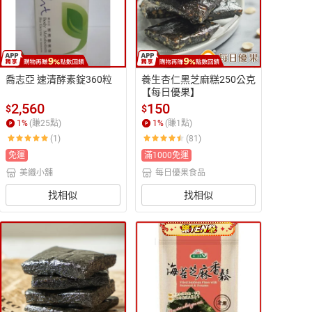
喬志亞 速清酵素錠360粒
養生杏仁黑芝麻糕250公克 
【每日優果】
2,560
150
$
$
1
%
(賺
25
點)
1
%
(賺
1
點)
(1)
(81)
免運
滿1000免運
美纖小舖
每日優果食品
找相似
找相似