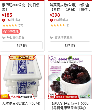
素蹄筋300公克 【每日優
鮮菇腐皮卷(全素) 12個/盒
果】
【素食】【港點】【寶達
蔬食餐廳】【港式點心】
185
398
$
$
1
%
(賺
1
點)
1
%
(賺
3
點)
(57)
(1)
滿1000免運
每日優果食品
寶達港式餐廳
找相似
找相似
大粒納豆-SENDAI(45g*4)
【超大無籽葡萄乾】600g
《易買健康堅果零嘴坊》