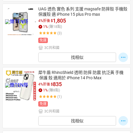
UAG 透色 實色 系列 支援 magsafe 防摔殼 手機殼 
保護殼 適 iPhone 15 plus Pro max
1,805
4%折後
$
1
%
(賺
18
點)
(3)
免運
3C共和國
找相似
犀牛盾 RhinoShield 透明 防摔 防震 抗泛黃 手機
 保護 殼 適用於 iPhone 14 Pro Max
835
4%折後
$
1
%
(賺
8
點)
(1)
免運
3C共和國
找相似