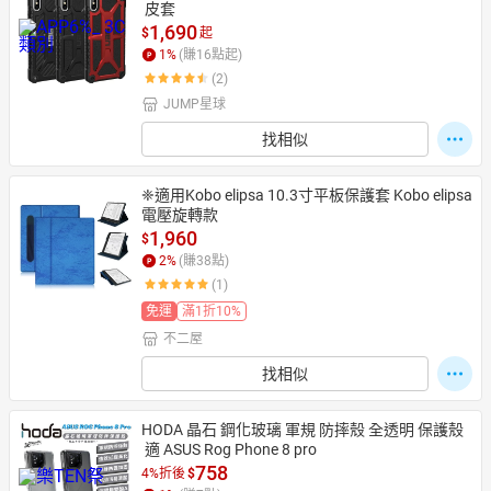
 皮套
1,690
$
起
1
%
(賺
16
點起)
(2)
JUMP星球
找相似
❈適用Kobo elipsa 10.3寸平板保護套 Kobo elipsa
電壓旋轉款
1,960
$
2
%
(賺
38
點)
(1)
免運
滿1折10%
不二屋
找相似
HODA 晶石 鋼化玻璃 軍規 防摔殼 全透明 保護殼
 適 ASUS Rog Phone 8 pro
758
4%折後
$