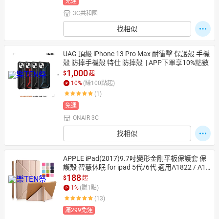
免運
3C共和國
找相似
UAG 頂級 iPhone 13 Pro Max 耐衝擊 保護殼 手機
殼 防摔手機殼 特仕 防摔殼  | APP下單享10%點數
1,000
$
起
10
%
(賺
100
點起)
(1)
免運
ONAIR 3C
找相似
APPLE iPad(2017)9.7吋變形金剛平板保護套 保
護殼 智慧休眠 for ipad 5代/6代 適用A1822 / A18
23 / A1893 / A1954
188
$
起
1
%
(賺
1
點)
(13)
滿299免運