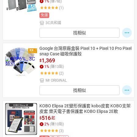
1
%
(賺
7
點)
(1)
免運
3C共和國
找相似
Google 台灣原廠盒裝 Pixel 10 + Pixel 10 Pro Pixel
snap Case 磁吸保護殼
1,369
$
1
%
(賺
13
點)
(2)
Mr ORIGINAL
找相似
KOBO Elipsa 2E變形保護套 kobo皮套 KOBO支架
皮套 樂天電子書保護套 KOBO Elipsa 2E軟
516
$
起
2
%
(賺
10
點)
(3)