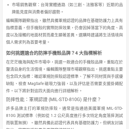
市場銷售觀察：台灣實體通路（如三創、法雅客等）近期的品
牌能見度與消費者偏好趨勢。
編輯團隊觀察指出，雖然具備軍規認證的品牌在基礎防護力上具有
指標意義，但手機殼的實際防摔效果，仍會因掉落當下的角度、高
度以及接觸的地面材質而產生顯著差異。選購時建議將生活情境與
個人需求列為首要考量。
如何挑選適合的防摔手機殼品牌？4 大指標解析
在茫茫機海與配件市場中，挑選一款適合的手機殼品牌，重點在於
釐清自身的生活情境。編輯團隊整理市場觀察指出，挑選重點主要
包含四大指標：確認軍規防摔殼認證標準、了解不同材質與手感優
缺點、檢查 MagSafe 磁吸力強弱，以及評估是否需要支援掛繩配
件。以下將針對這四大面向進行詳細解析。
防摔性能：軍規認證 (MIL-STD-810G) 是什麼？
許多品牌主打的軍規防摔殼，通常是指通過美國軍規 MIL-STD-
810G 測試標準（例如從 1.2 公尺高度進行多次特定角度落摔測試
而裝置無損）。雖然具備此認證代表具有基礎防護力，但網友討論