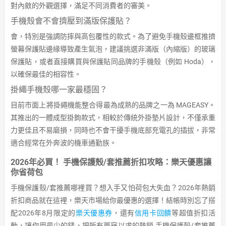
對內斂的外觀選擇，滿足不同消費者的審美。
手機殼會不會擠壓到滿版保護貼？
會，特別是強調防摔與高包覆性的款式。為了避免手機殼邊框推擠
螢幕保護貼邊緣導致產生氣泡，建議挑選非滿版（內縮版）的玻璃
保護貼，或者直接購買與保護貼同品牌的手機殼（例如 Hoda），
以確保最佳的相容性。
掛繩手機殼哪一家最穩固？
目前市面上將掛繩機能整合得最為成熟的品牌之一為 MAGEASY。
其推出的一體成型掛鉤款式，相較於傳統外掛墊片設計，不僅承重
力更佳且不易磨損，同時也不會干擾手機底部充電孔的插拔，非常
適合經常在外奔波的機車通勤族。
2026年必買！ 手機保護殼/套推薦折扣攻略：樂天優惠讓
你省荷包
手機保護殼/套推薦哪裡買？想入手又怕荷包大失血？2026年熱銷
折扣商品就在這裡，樂天市場給你最優惠的選擇！結帳時別忘了搭
配2026年8月限定的
樂天優惠券
，還有
信用卡回饋
等超值折扣活
動，讓你用最少的錢，把所有夢寐以求的熱銷 手機保護殼/套推薦