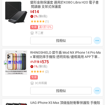
變形金剛保護套 適用於KOBO Libra H2O 電子書
 閱讀器 支架式保護套
414
$
2
%
(賺
8
點)
(1)
免運
滿1折10%
不二屋
找相似
RHINOSHIELD 犀牛盾 Mod NX iPhone 14 Pro Ma
x 軍規防摔手機殼 透明背板/邊框兩用 APP下單享
6%回饋
575
4%折後
$
1
%
(賺
5
點)
(2)
免運
3C共和國
找相似
UAG iPhone XS Max 頂級版耐衝擊保護殼 手機殼