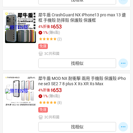
犀牛盾 CrashGuard NX iPhone13 pro max 13 邊
框 手機殼 防摔殼 保護殼 保護框
653
4%折後
$
1
%
(賺
6
點)
(2)
免運
3C共和國
找相似
犀牛盾 MOD NX 耐衝擊 兩用 手機殼 保護殼 iPho
ne se3 SE2 7 8 plus X Xs XR Xs Max
653
4%折後
$
1
%
(賺
6
點)
(8)
免運
3C共和國
找相似