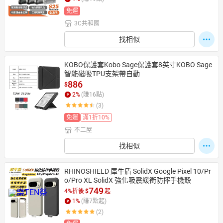
免運
3C共和國
日本購物
電子/紙本書
找相似
HOT
KOBO保護套Kobo Sage保護套8英寸KOBO Sage
智能磁吸TPU支架帶自動
886
$
2
%
(賺
16
點)
(3)
免運
滿1折10%
不二屋
找相似
RHINOSHIELD 犀牛盾 SolidX Google Pixel 10/Pr
o/Pro XL SolidX 強化吸震緩衝防摔手機殼
749
4%折後
$
起
1
%
(賺
7
點起)
(2)