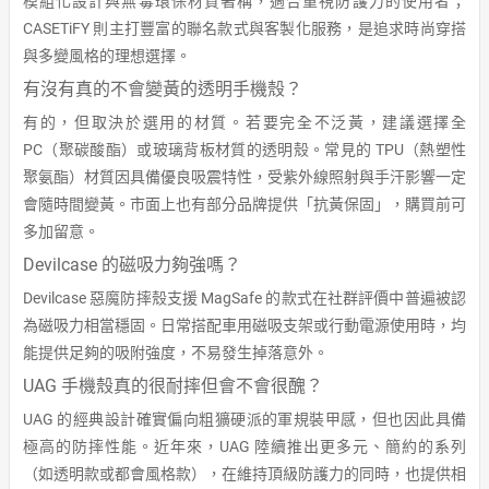
模組化設計與無毒環保材質著稱，適合重視防護力的使用者；
CASETiFY 則主打豐富的聯名款式與客製化服務，是追求時尚穿搭
與多變風格的理想選擇。
有沒有真的不會變黃的透明手機殼？
有的，但取決於選用的材質。若要完全不泛黃，建議選擇全
PC（聚碳酸酯）或玻璃背板材質的透明殼。常見的 TPU（熱塑性
聚氨酯）材質因具備優良吸震特性，受紫外線照射與手汗影響一定
會隨時間變黃。市面上也有部分品牌提供「抗黃保固」，購買前可
多加留意。
Devilcase 的磁吸力夠強嗎？
Devilcase 惡魔防摔殼支援 MagSafe 的款式在社群評價中普遍被認
為磁吸力相當穩固。日常搭配車用磁吸支架或行動電源使用時，均
能提供足夠的吸附強度，不易發生掉落意外。
UAG 手機殼真的很耐摔但會不會很醜？
UAG 的經典設計確實偏向粗獷硬派的軍規裝甲感，但也因此具備
極高的防摔性能。近年來，UAG 陸續推出更多元、簡約的系列
（如透明款或都會風格款），在維持頂級防護力的同時，也提供相