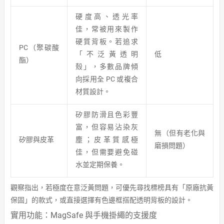
硬度高、透光率
佳，常被用來製作
硬質背板。若追求
PC（聚碳酸
「不泛黃透明
低
酯）
殼」，多數品牌傾
向採用全 PC 或複合
材質設計。
矽膠防滑且色彩豐
富，但容易沾染灰
無（但有老化與
矽膠與皮革
塵；皮革質感極
磨損問題）
佳，但需要避免碰
水並定期保養。
觀察指出，若極度在意泛黃問題，可優先尋找標榜具有「原廠抗黃
保固」的款式，或直接選擇有色邊框搭配透明背板的設計。
實用功能：MagSafe 與手機掛繩的支援度