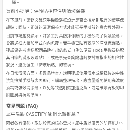
擇。
買前小提醒：保護貼相容性與清潔保養
在下單前，請務必確認手機殼邊框設計是否會擠壓到現有的螢幕保
護貼；同時，正確的清潔保養方式才能延長手機殼的壽命與外觀。
目前市場趨勢顯示，許多主打高防摔係數的手機殼為了保護螢幕，
會將邊框大幅加高並向內包覆。若手機已貼有較厚的滿版保護貼，
建議優先考慮搭配同品牌推出的款式（例如購買 Hoda 手機殼搭配
其自家的滿版玻璃貼），或是事先查詢論壇網友討論指出的相容性
狀況，避免發生「擠玻璃貼」的窘境。
在日常清潔方面，多數品牌官方說明建議使用清水或稀釋後的中性
洗劑擦拭手機殼表面即可。編輯整理指出，應盡量避免使用高濃度
酒精或強效清潔劑，以免導致透明殼加速泛黃，或是破壞背板的印
刷圖層與抗污塗層。
常見問題 (FAQ)
犀牛盾跟 CASETiFY 哪個比較推薦？
兩者各有優勢，取決於您的核心需求。犀牛盾以優異的防摔能力、