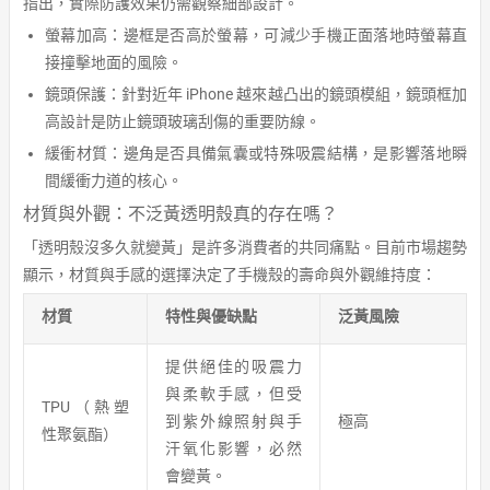
指出，實際防護效果仍需觀察細部設計。
螢幕加高：邊框是否高於螢幕，可減少手機正面落地時螢幕直
接撞擊地面的風險。
鏡頭保護：針對近年 iPhone 越來越凸出的鏡頭模組，鏡頭框加
高設計是防止鏡頭玻璃刮傷的重要防線。
緩衝材質：邊角是否具備氣囊或特殊吸震結構，是影響落地瞬
間緩衝力道的核心。
材質與外觀：不泛黃透明殼真的存在嗎？
「透明殼沒多久就變黃」是許多消費者的共同痛點。目前市場趨勢
顯示，材質與手感的選擇決定了手機殼的壽命與外觀維持度：
材質
特性與優缺點
泛黃風險
提供絕佳的吸震力
與柔軟手感，但受
TPU（熱塑
到紫外線照射與手
極高
性聚氨酯）
汗氧化影響，必然
會變黃。