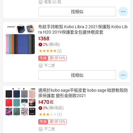
魔電 3C 館
找相似
布紋手持軟殼 Kobo Libra 2 2021保護殼 Kobo Lib
ra H2O 2019保護套全包邊休眠皮套
368
$
2
%
(賺
6
點)
(2)
免運
滿1折10%
不二屋
找相似
適用於kobo sage平板皮套 kobo sage 硅膠軟殼防
摔保護套 變形金剛款2021
470
$
起
2
%
(賺
8
點起)
(1)
免運
滿1折10%
不二屋