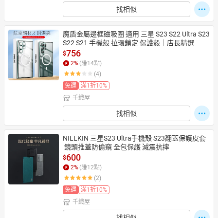
找相似
魔盾金屬邊框磁吸圈 適用 三星 S23 S22 Ultra S23 
S22 S21 手機殼 拉環鎖定 保護殼｜店長精選
756
$
2
%
(賺
14
點)
(4)
免運
滿1折10%
千織屋
找相似
NILLKIN 三星S23 Ultra手機殼 S23翻蓋保護皮套
 鏡頭推蓋防偷窺 全包保護 減震抗摔
600
$
2
%
(賺
12
點)
(2)
免運
滿1折10%
千織屋
找相似