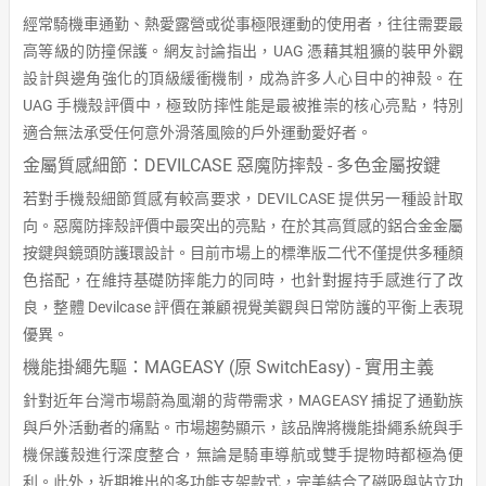
經常騎機車通勤、熱愛露營或從事極限運動的使用者，往往需要最
高等級的防撞保護。網友討論指出，UAG 憑藉其粗獷的裝甲外觀
設計與邊角強化的頂級緩衝機制，成為許多人心目中的神殼。在
UAG 手機殼評價中，極致防摔性能是最被推崇的核心亮點，特別
適合無法承受任何意外滑落風險的戶外運動愛好者。
金屬質感細節：DEVILCASE 惡魔防摔殼 - 多色金屬按鍵
若對手機殼細節質感有較高要求，DEVILCASE 提供另一種設計取
向。惡魔防摔殼評價中最突出的亮點，在於其高質感的鋁合金金屬
按鍵與鏡頭防護環設計。目前市場上的標準版二代不僅提供多種顏
色搭配，在維持基礎防摔能力的同時，也針對握持手感進行了改
良，整體 Devilcase 評價在兼顧視覺美觀與日常防護的平衡上表現
優異。
機能掛繩先驅：MAGEASY (原 SwitchEasy) - 實用主義
針對近年台灣市場蔚為風潮的背帶需求，MAGEASY 捕捉了通勤族
與戶外活動者的痛點。市場趨勢顯示，該品牌將機能掛繩系統與手
機保護殼進行深度整合，無論是騎車導航或雙手提物時都極為便
利。此外，近期推出的多功能支架款式，完美結合了磁吸與站立功