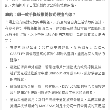
能，大幅提升了日常追劇與辦公的情境實用性。
總結：哪一款手機殼推薦款式最適合你？
市場上沒有絕對完美的手機殼，只有最切合自身生活情境的設計。
在參考這份 手機殼推薦 清單時，建議優先釐清日常最常面臨的環
境與使用習慣。以下整理出核心的需求對照，幫助您做出最終決
定：
穿搭與風格導向：若在意穿搭變化，多數網友討論指出
CASETiFY 具備最豐富的客製化與聯名選項，能視為個人風格的
延伸。
極致防摔與戶外運動：若常從事戶外活動或有較高摔機風險，
社群常見看法推薦犀牛盾 (RhinoShield) 或 UAG，能提供更全面
的防護感。
細節質感與金屬手感：觀察指出，DEVILCASE 的多色金屬按鍵
設計能滿足對按壓回饋與外觀細節有高度要求的消費者。
通勤與機能實用：針對台灣機車通勤族與外送員，具備高機能
掛繩與支架設計的 MAGEASY 則是十分切合日常情境的實用選