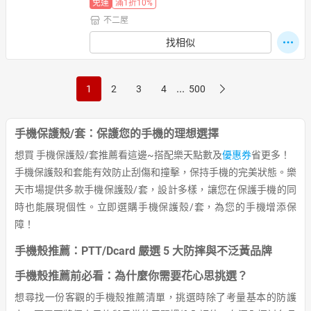
免運
滿1折10%
不二屋
找相似
...
1
2
3
4
500
手機保護殼/套：保護您的手機的理想選擇
想買 手機保護殼/套推薦看這邊~搭配樂天點數及
優惠券
省更多！
手機保護殼和套能有效防止刮傷和撞擊，保持手機的完美狀態。樂
天市場提供多款手機保護殼/套，設計多樣，讓您在保護手機的同
時也能展現個性。立即選購手機保護殼/套，為您的手機增添保
障！
手機殼推薦：PTT/Dcard 嚴選 5 大防摔與不泛黃品牌
手機殼推薦前必看：為什麼你需要花心思挑選？
想尋找一份客觀的手機殼推薦清單，挑選時除了考量基本的防護