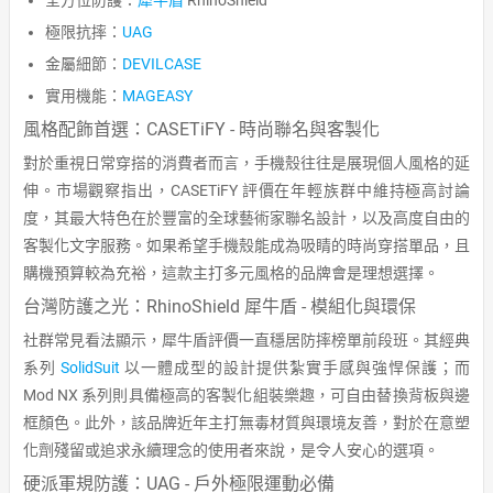
極限抗摔：
UAG
金屬細節：
DEVILCASE
實用機能：
MAGEASY
風格配飾首選：CASETiFY - 時尚聯名與客製化
對於重視日常穿搭的消費者而言，手機殼往往是展現個人風格的延
伸。市場觀察指出，CASETiFY 評價在年輕族群中維持極高討論
度，其最大特色在於豐富的全球藝術家聯名設計，以及高度自由的
客製化文字服務。如果希望手機殼能成為吸睛的時尚穿搭單品，且
購機預算較為充裕，這款主打多元風格的品牌會是理想選擇。
台灣防護之光：RhinoShield 犀牛盾 - 模組化與環保
社群常見看法顯示，犀牛盾評價一直穩居防摔榜單前段班。其經典
系列
SolidSuit
以一體成型的設計提供紮實手感與強悍保護；而
Mod NX 系列則具備極高的客製化組裝樂趣，可自由替換背板與邊
框顏色。此外，該品牌近年主打無毒材質與環境友善，對於在意塑
化劑殘留或追求永續理念的使用者來說，是令人安心的選項。
硬派軍規防護：UAG - 戶外極限運動必備