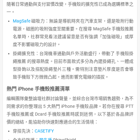
隨著日常通勤與支付習慣改變，手機殼的擴充性已成為選購標準之
一。
MagSafe
磁吸力：無論是導航時夾在汽車支架，還是吸附行動
電源，磁圈的吸附強度至關重要。在搜尋 MagSafe 手機殼推薦
名單時，社群常見看法建議留意是否有強調「加強磁吸」或厚
度不影響磁吸力的設計。
掛繩擴充性：台灣機車通勤與戶外活動盛行，帶動了 手機殼掛
繩推薦 的搜尋熱度。目前市面款式多分為內建掛繩孔、一體成
型掛鉤以及搭配掛繩墊片三種。需特別注意墊片厚度是否會導
致手機殼下方微微凸起，進而影響充電線的插拔。
熱門 iPhone 手機殼推薦清單
編輯團隊彙整論壇社群討論聲量，並綜合台灣市場銷售趨勢，為不
同需求的你整理出 5 大熱門 iPhone 手機殼品牌。若你在搜尋 PTT
手機殼推薦或 Dcard 手機殼推薦時感到迷惘，以下基於各品牌評
價的總結，能協助你快速對應適合的生活情境：
穿搭先決：
CASETiFY
全方位防護：
犀牛盾
RhinoShield