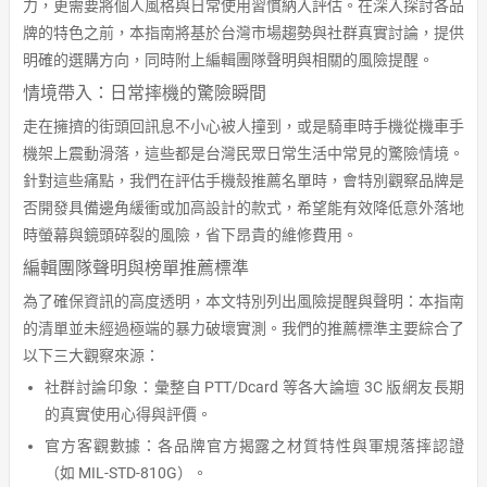
力，更需要將個人風格與日常使用習慣納入評估。在深入探討各品
牌的特色之前，本指南將基於台灣市場趨勢與社群真實討論，提供
明確的選購方向，同時附上編輯團隊聲明與相關的風險提醒。
情境帶入：日常摔機的驚險瞬間
走在擁擠的街頭回訊息不小心被人撞到，或是騎車時手機從機車手
機架上震動滑落，這些都是台灣民眾日常生活中常見的驚險情境。
針對這些痛點，我們在評估手機殼推薦名單時，會特別觀察品牌是
否開發具備邊角緩衝或加高設計的款式，希望能有效降低意外落地
時螢幕與鏡頭碎裂的風險，省下昂貴的維修費用。
編輯團隊聲明與榜單推薦標準
為了確保資訊的高度透明，本文特別列出風險提醒與聲明：本指南
的清單並未經過極端的暴力破壞實測。我們的推薦標準主要綜合了
以下三大觀察來源：
社群討論印象：彙整自 PTT/Dcard 等各大論壇 3C 版網友長期
的真實使用心得與評價。
官方客觀數據：各品牌官方揭露之材質特性與軍規落摔認證
（如 MIL-STD-810G）。