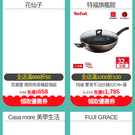
花仙子
特福旗艦館
全店滿688折50
全店滿1000折100
克潮靈 環保除濕桶超值組
特福 饗食不沾炒鍋32CM+蓋
658
1,785
948
免運
3,335
免運
領取優惠券
領取優惠券
Casa more 美學生活
FUJI GRACE