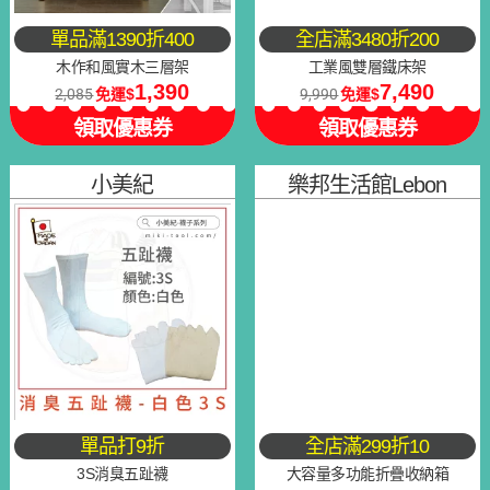
單品滿1390折400
全店滿3480折200
木作和風實木三層架
工業風雙層鐵床架
1,390
7,490
2,085
免運
9,990
免運
領取優惠券
領取優惠券
小美紀
樂邦生活館Lebon
單品打9折
全店滿299折10
3S消臭五趾襪
大容量多功能折疊收納箱