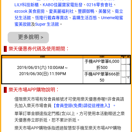
LILY科技新櫃
、
KABO佳麗寶家電批發
、
0216零食會社
、
ezcook 美食廚房
、
愛美麗福利社
、
豐饌御鴨
、
美馨兒
、
衛立
兒生活館
、
恆隆行戴森專賣店
、
喜購生活百態
、
Umeme呦蜜
蜜美妝館
及
Super 生活館
。
更多說明 >
樂天優惠券代碼及使用期間：
優惠券代
使用期間
折抵條件
組數
碼
手機APP單筆6,000
19Jun500
3,000組
2019/06/01(六) 10:00AM ~
折500
2019/06/30(日) 11:59PM
手機APP單筆666折
20,000
19Jun50
組
50
樂天市場APP購物說明：
僅限樂天市場有效會員帳號才可使用樂天優惠券喔!!非會員請
先加入樂天市場會員
【會員登錄(免費)請從這裡進入】。
單筆訂單金額達指定門檻(含)以上，方可使用本活動贈送之樂
天優惠券立即折抵，恕不累計折抵。
樂天市場APP購物係指透過智慧型手機至樂天市場APP購物