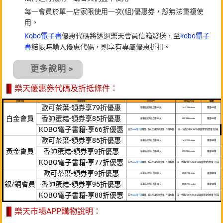
每一會員於單一店家限使用一次(組)優惠券，恕無法重複使
用。
Kobo電子書
優惠代碼將透過樂天會員信箱發送，至
kobo電子
書
結帳時輸入優惠代碼，則享有專屬優惠折扣。
更多說明 >
樂天優惠券代碼及折抵條件：
會員等級
專屬優惠
折抵條件
優惠券代碼
組數
歐可茶葉-領券享79折優惠
單筆最高折抵上限400元
MP1906-oktea
限量600組
白金會員
香帥蛋糕-領券享85折優惠
單筆最高折抵上限300元
MP1906-scake
限量500組
KOBO電子書籍-享66折優惠
前往
kobo電子書
購買，輸入代碼即享優惠，不限本數
單一序號於2019/06/01 陸續寄至會員電子信箱
歐可茶葉-領券享85折優惠
單筆最高折抵上限300元
MG1906-oktea
限量800組
黃金會員
香帥蛋糕-領券享9折優惠
單筆最高折抵上限200元
MG1906-scake
限量500組
KOBO電子書籍-享77折優惠
前往
kobo電子書
購買，輸入代碼即享優惠，不限本數
單一代碼於2019/06/01起陸續寄至會員電子信箱
歐可茶葉-領券享9折優惠
單筆最高折抵上限300元
MSB1906-oktea
限量800組
銀/銅會員
香帥蛋糕-領券享95折優惠
單筆最高折抵上限100元
MSB1906-scake
限量500組
KOBO電子書籍-享88折優惠
前往
kobo電子書
購買，輸入代碼即享優惠，不限本數
單一代碼於2019/05/01起陸續寄至會員電子信箱
樂天市場APP購物說明：