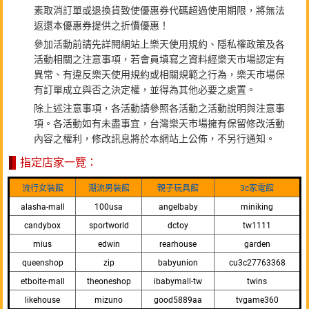
素取消訂單或退換貨致使優惠券代碼超過使用期限，將無法
返還本優惠券提供之折價優惠！
參加活動前請先詳閱網站上樂天使用規約、隱私權政策及各
活動相關之注意事項，若會員填寫之資料經樂天市場認定有
異常、有違反樂天使用規約或相關規範之行為，樂天市場保
有訂單成立與否之決定權，並得為其他必要之處置。
除上述注意事項，各活動請參照各活動之活動說明與注意事
項。各活動如有未盡事宜，台灣樂天市場擁有保留修改活動
內容之權利，修改訊息將於本網站上公佈，不另行通知。
指定店家一覽：
流行女裝館
潮流男裝館
親子玩具館
3c家電館
alasha-mall
100usa
angelbaby
miniking
candybox
sportworld
dctoy
tw1111
mius
edwin
rearhouse
garden
queenshop
zip
babyunion
cu3c27763368
etboite-mall
theoneshop
ibabymall-tw
twins
likehouse
mizuno
good5889aa
tvgame360