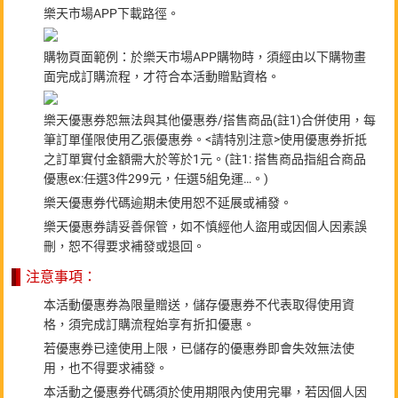
樂天市場APP下載路徑。
購物頁面範例：於樂天市場APP購物時，須經由以下購物畫
面完成訂購流程，才符合本活動贈點資格。
樂天優惠券恕無法與其他優惠券/搭售商品(註1)合併使用，每
筆訂單僅限使用乙張優惠券。<請特別注意>使用優惠券折抵
之訂單實付金額需大於等於1元。(註1: 搭售商品指組合商品
優惠ex:任選3件299元，任選5組免運…。)
樂天優惠券代碼逾期未使用恕不延展或補發。
樂天優惠券請妥善保管，如不慎經他人盜用或因個人因素誤
刪，恕不得要求補發或退回。
注意事項：
本活動優惠券為限量贈送，儲存優惠券不代表取得使用資
格，須完成訂購流程始享有折扣優惠。
若優惠券已達使用上限，已儲存的優惠券即會失效無法使
用，也不得要求補發。
本活動之優惠券代碼須於使用期限內使用完畢，若因個人因