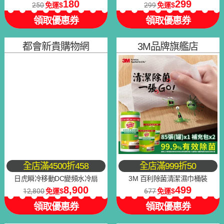
180
299
250
免運
299
免運
領取優惠券
領取優惠券
都會新貴購物網
3M品牌旗艦店
全店滿4500折458
全店滿999折50
日虎瞬冷移動DC變頻水冷扇
3M 百利除菌清潔濕巾桶裝
8,900
499
12,800
免運
677
免運
領取優惠券
領取優惠券