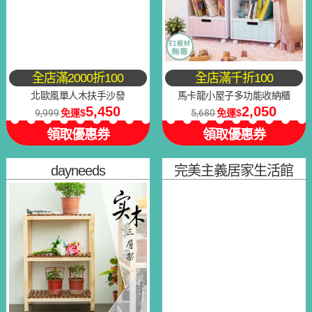
全店滿2000折100
全店滿千折100
北歐風單人木扶手沙發
馬卡龍小屋子多功能收納櫃
5,450
2,050
9,999
免運
5,680
免運
領取優惠券
領取優惠券
dayneeds
完美主義居家生活館