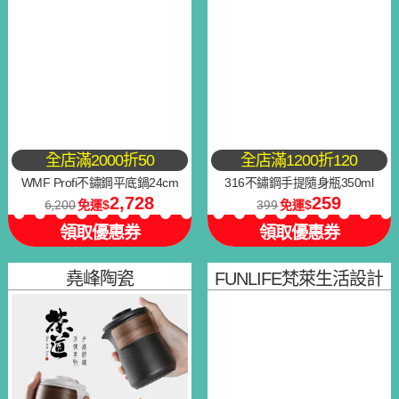
全店滿2000折50
全店滿1200折120
WMF Profi不鏽鋼平底鍋24cm
316不鏽鋼手提隨身瓶350ml
2,728
259
6,200
免運
399
免運
領取優惠券
領取優惠券
堯峰陶瓷
FUNLIFE梵萊生活設計