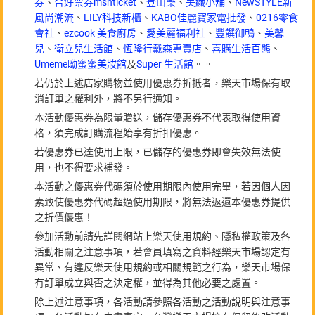
券
、
合好票券mshticket
、
登山樂
、
美纖小舖
、
NewSTYLE新
風尚潮流
、
LILY科技新櫃
、
KABO佳麗寶家電批發
、
0216零食
會社
、
ezcook 美食廚房
、
愛美麗福利社
、
豐饌御鴨
、
美馨
兒
、
衛立兒生活館
、
恆隆行戴森專賣店
、
喜購生活百態
、
Umeme呦蜜蜜美妝館
及
Super 生活館
。。
若仍於上述店家購物並使用優惠券折抵者，樂天市場保有取
消訂單之權利外，將不另行通知。
本活動優惠券為限量贈送，儲存優惠券不代表取得使用資
格，須完成訂購流程始享有折扣優惠。
若優惠券已達使用上限，已儲存的優惠券即會失效無法使
用，也不得要求補發。
本活動之優惠券代碼須於使用期限內使用完畢，若因個人因
素致使優惠券代碼超過使用期限，將無法返還本優惠券提供
之折價優惠！
參加活動前請先詳閱網站上樂天使用規約、隱私權政策及各
活動相關之注意事項，若會員填寫之資料經樂天市場認定有
異常、有違反樂天使用規約或相關規範之行為，樂天市場保
有訂單成立與否之決定權，並得為其他必要之處置。
除上述注意事項，各活動請參照各活動之活動說明與注意事