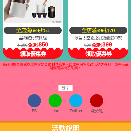
全店滿699折50
全店滿999折70
黑陶旅行茶具組
厚型太空鋁免釘摺疊浴巾架
850
399
1,250
免運
999
免運
領取優惠券
領取優惠券
商品價格及資訊以店家實際頁面刊登為主，店家有保留修改活動之權利，如有商品
疑問請與店家詢問。
分享
FB
Line
Twitter
賺分紅
活動說明