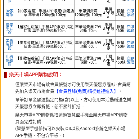
館
定
手機
3c家
【3C家電館】手機APP限定! 指定店
單筆消費滿
限量
立即
APP限
電館
家-單筆滿1200現折100元
1200現折 100元
460組
領取
定
居家
手機
【居家生活館】手機APP限定! 指定
單筆消費滿 799
限量
立即
生活
APP限
店家-單筆滿799現折70元
現折 70元
460組
領取
館
定
美食
手機
【美食蛋糕館】手機APP限定! 指定
單筆消費滿 699
限量
立即
蛋糕
APP限
店家-單筆滿699現折60元
現折 60元
460組
領取
館
定
化妝
手機
【化妝保養館】手機APP限定! 指定
單筆消費滿 799
限量
立即
保養
APP限
店家-單筆滿799現折70元
現折 70元
460組
領取
館
定
樂天市場APP購物說明：
僅限樂天市場有效會員帳號才可使用樂天優惠券喔!!非會員請
先加入樂天市場會員
【會員登錄(免費)請從這裡進入】
。
單筆訂單金額達指定門檻(含)以上，方可使用本活動贈送之樂
天優惠券立即折抵，恕不累計折抵。
樂天市場APP購物係指透過智慧型手機至樂天市場APP購物
頁面完成訂購。
(智慧型手機係指可以安裝iOS以及Android系統之樂天市場
APP手機，不包含平板。)