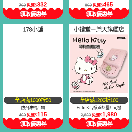
332
465
799
免運
899
免運
領取優惠券
領取優惠券
178小舖
小禮堂－樂天旗艦店
全店滿1000折50
全店滿1200折100
防飛沫鴨舌帽
Hello Kitty掀蓋熱壓吐司機
115
1,980
400
免運
2,800
免運
領取優惠券
領取優惠券