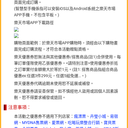
頁面完成訂購。
(智慧型手機係指可以安裝iOS以及Android系統之樂天市場
APP手機，不包含平板。)
樂天市場APP下載路徑
購物頁面範例：於樂天市場APP購物時，須經由以下購物畫
面完成訂購流程，才符合本活動贈點資格。
樂天優惠券恕無法與其他優惠券/搭售商品(註1)合併使用，每
筆訂單僅限使用乙張優惠券。<請特別注意>使用優惠券折抵
之訂單實付金額需大於等於1元。(註1: 搭售商品指組合商品
優惠ex:任選3件299元，任選5組免運…。)
樂天優惠券代碼逾期未使用恕不延展或補發。
樂天優惠券請妥善保管，如不慎經他人盜用或因個人因素誤
刪，恕不得要求補發或退回。
注意事項：
本活動之優惠券不適用下列店家：
瘋漂票
、
卉瑩小城
、
易宿
網
、
MYDNA售票網
、
愛票網
、
吃喝玩樂整合行銷
、
寶貝票