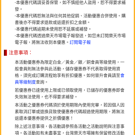
-本優惠代碼請妥善保管，如不慎經他人盜用，恕不得要求補
發。
-本優惠代碼恕無法與任何其他促銷、活動優惠合併使用。購
書後亦不得要求退款或返還折扣之金額。
-本優惠代碼逾期未使用恕不延展或補發。
-本優惠代碼透過樂天市場電子報發送，如您未訂閱樂天市場
電子報，將無法收到本優惠。
訂閱電子報
注意事項：
本活動優惠券為限定白金／黃金／銀／銅會員等級使用，一
般會員則無法參與此活動，儲存優惠券不代表取得使用資
格，須完成訂購流程始享有折扣優惠。如何晉升會員請至
會
員等級制度
查詢。
若優惠券已達使用上限或已領取使用，已儲存的優惠券即會
失效無法使用，也不得要求補發。
本活動之優惠券代碼須於使用期限內使用完畢，若因個人因
素取消訂單或退換貨致使優惠券代碼超過使用期限，將無法
返還本優惠券提供之折價優惠！
除上述注意事項，各活動請參照各活動之活動說明與注意事
項。各活動如有未盡事宜，台灣樂天市場擁有保留修改活動