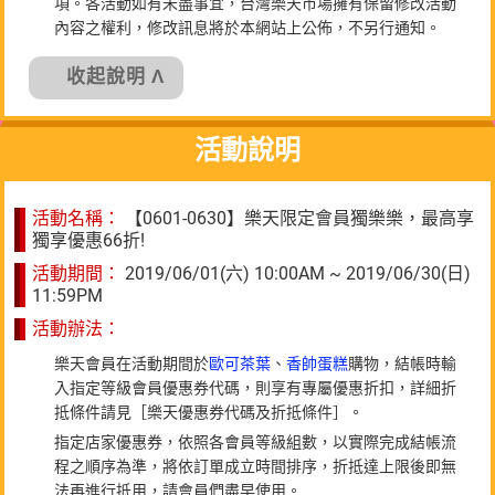
項。各活動如有未盡事宜，台灣樂天市場擁有保留修改活動
內容之權利，修改訊息將於本網站上公佈，不另行通知。
收起說明 Λ
活動說明
活動名稱：
【0601-0630】樂天限定會員獨樂樂，最高享
獨享優惠66折!
活動期間：
2019/06/01(六) 10:00AM ~ 2019/06/30(日)
11:59PM
活動辦法：
樂天會員在活動期間於
歐可茶葉
、
香帥蛋糕
購物，結帳時輸
入指定等級會員優惠券代碼，則享有專屬優惠折扣，詳細折
抵條件請見［樂天優惠券代碼及折抵條件］。
指定店家優惠券，依照各會員等級組數，以實際完成結帳流
程之順序為準，將依訂單成立時間排序，折抵達上限後即無
法再進行抵用，請會員們盡早使用。