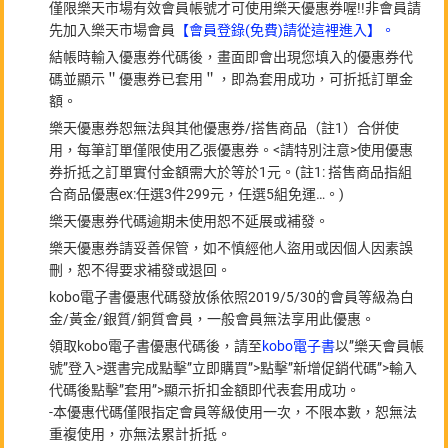
僅限樂天市場有效會員帳號才可使用樂天優惠券喔!!非會員請
先加入樂天市場會員
【會員登錄(免費)請從這裡進入】。
結帳時輸入優惠券代碼後，畫面即會出現您填入的優惠券代
碼並顯示＂優惠券已套用＂，即為套用成功，可折抵訂單金
額。
樂天優惠券恕無法與其他優惠券/搭售商品（註1）合併使
用，每筆訂單僅限使用乙張優惠券。<請特別注意>使用優惠
券折抵之訂單實付金額需大於等於1元。(註1: 搭售商品指組
合商品優惠ex:任選3件299元，任選5組免運…。)
樂天優惠券代碼逾期未使用恕不延展或補發。
樂天優惠券請妥善保管，如不慎經他人盜用或因個人因素誤
刪，恕不得要求補發或退回。
kobo電子書優惠代碼發放係依照2019/5/30的會員等級為白
金/黃金/銀質/銅質會員，一般會員無法享用此優惠。
領取kobo電子書優惠代碼後，請至
kobo電子書
以”樂天會員帳
號”登入>選書完成點擊”立即購買”>點擊”新增促銷代碼”>輸入
代碼後點擊”套用”>顯示折扣金額即代表套用成功。
-本優惠代碼僅限指定會員等級使用一次，不限本數，恕無法
重複使用，亦無法累計折抵。