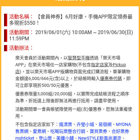
活動名稱：
【會員神券】6月好康，手機APP限定領券最
多現折$550！
活動期間：
2019/06/01(六) 10:00AM ~ 2019/06/30(日)
11:59PM
活動辦法：
樂天會員於活動期間內，以
智慧型手機
透過「樂天市場
APP」在樂天市場任一店家購物(不包含
指定店家
及
Pickup
店
)，並以樂天市場APP版購物頁面完成訂購流程，單筆購物
金額達6,000/666元(含)以上，於結帳時輸入
優惠券代碼
，即
可立即享現折500/50元優惠。
優惠券限量3,000組/20,000組，以實際完成結帳流程之順序
為準，折抵達上限後即無法再進行抵用，請盡早使用。
活動期間單一會員帳號限使用一組(次)優惠券，恕無法重複使
用。
不包含指定店家如下：
瘋漂票
、
卉瑩小城
、
易宿網
、
MYDNA
售票網
、
愛票網
、
吃喝玩樂整合行銷
、
寶貝票券
、
合好票券
mshticket
、
登山樂
、
美纖小舖
、
NewSTYLE新風尚潮流
、