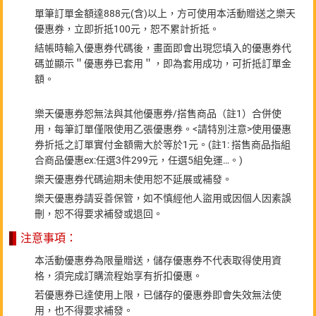
單筆訂單金額達888元(含)以上，方可使用本活動贈送之樂天
優惠券，立即折抵100元，恕不累計折抵。
結帳時輸入優惠券代碼後，畫面即會出現您填入的優惠券代
碼並顯示＂優惠券已套用＂，即為套用成功，可折抵訂單金
額。
樂天優惠券恕無法與其他優惠券/搭售商品（註1）合併使
用，每筆訂單僅限使用乙張優惠券。<請特別注意>使用優惠
券折抵之訂單實付金額需大於等於1元。(註1: 搭售商品指組
合商品優惠ex:任選3件299元，任選5組免運…。)
樂天優惠券代碼逾期未使用恕不延展或補發。
樂天優惠券請妥善保管，如不慎經他人盜用或因個人因素誤
刪，恕不得要求補發或退回。
注意事項：
本活動優惠券為限量贈送，儲存優惠券不代表取得使用資
格，須完成訂購流程始享有折扣優惠。
若優惠券已達使用上限，已儲存的優惠券即會失效無法使
用，也不得要求補發。