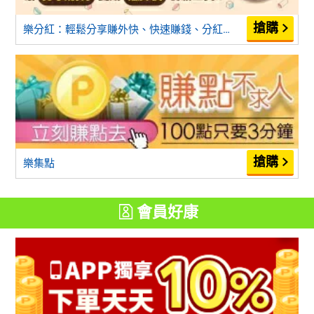
樂分紅：輕鬆分享賺外快、快速賺錢、分紅無上限
樂集點
會員好康