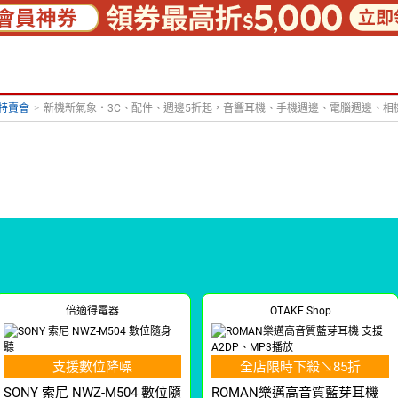
腦特賣會
>
新機新氣象‧3C、配件、週邊5折起，音響耳機、手機週邊、電腦週邊、相
倍適得電器
OTAKE Shop
支援數位降噪
全店限時下殺↘85折
SONY 索尼 NWZ-M504 數位隨
ROMAN樂邁高音質藍芽耳機