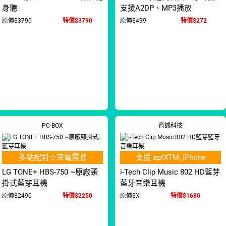
身聽
支援A2DP、MP3播放
原價$3790
特價$3790
原價$499
特價$272
PC-BOX
育誠科技
多點配對☆來電震動
支援 aptXTM ,iPhone
LG TONE+ HBS-750 ~原廠頸
i-Tech Clip Music 802 HD藍芽
掛式藍芽耳機
藍牙音樂耳機
原價$2490
特價$2250
原價$X
特價$1680