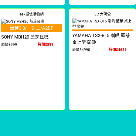
ee7通信購物網
3C 大碗公
藍芽3.0/一對二/A2DP
YAMAHA TSX-B15 喇叭 藍芽
SONY MBH20 藍芽耳機
桌上型 鬧鈴
原價$999
特價$899
原價$4990
特價$4639