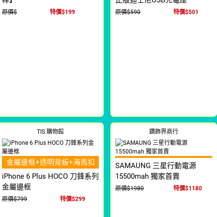
桿】
正版迪士尼USB充電座
原價$
特價$199
原價$590
特價$501
TIS 購物館
鑽飾界商行
金屬邊框+透明背板+海馬扣
SAMAUNG 三星行動電源
iPhone 6 Plus HOCO 刀鋒系列
15500mah 獨家首賣
金屬邊框
原價$1980
特價$1180
原價$799
特價$299