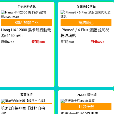
全盛網路通訊
愛麗絲3C精品
BSMI檢驗合格
簡約純色
Hang H4-12000 馬卡龍行動電
iPhone6 / 6 Plus 滿版 炫彩閃
源/6450mAh
粉玻璃貼
原價$765
特價$688
原價$650
特價$275
葳爾洋行
EZMORE購物網
12款任選
第3代自拍神器【線控自拍