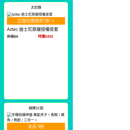
太妃糖
正版任選兩件7折↘
Aztec 迪士尼原廠授權皮套
原價$X
特價$450
蝴蝶3C館
全店 9折