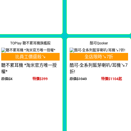
TOPlay 聽不累耳機旗艦館
酷可Qooker
比員工價還殺↘
全店限時↘7折
聽不累耳機 *淘米官方唯一授
酷可-全系列藍芽喇叭/耳機↘7
權*
折!
原價$X
特價$399
原價$1949
特價$1104起