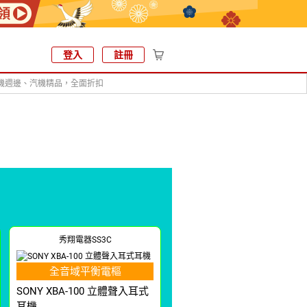
登入
註冊
機週邊、汽機精品，全面折扣
秀翔電器SS3C
全音域平衡電樞
SONY XBA-100 立體聲入耳式
耳機