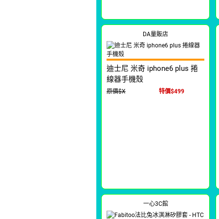
DA量販店
迪士尼 米奇 iphone6 plus 捲
線器手機殼
原價$X
特價$499
一心3C館