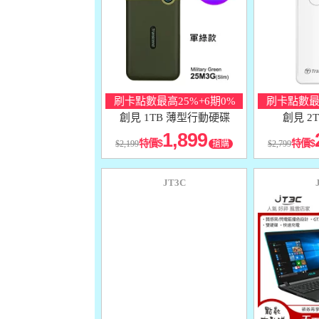
刷卡點數最高25%+6期0%
刷卡點數最高
創見 1TB 薄型行動硬碟
創見 2
1,899
特價
特價
2,199
搶購
2,799
JT3C