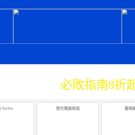
家電排行榜
必敗指南8折
 WoWo
雅光電器商城
嘉頓