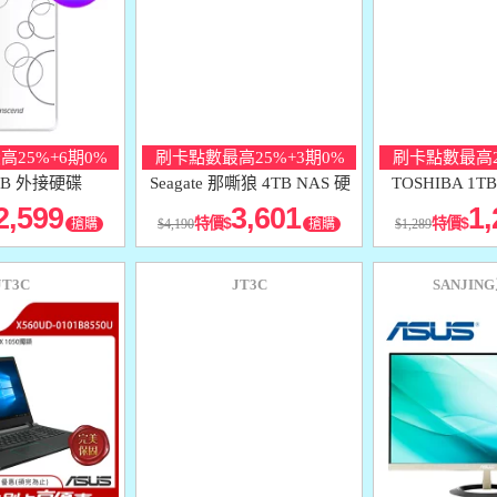
25%+6期0%
刷卡點數最高25%+3期0%
刷卡點數最高2
TB 外接硬碟
Seagate 那嘶狼 4TB NAS 硬
TOSHIBA 1
碟
2,599
3,601
1,
特價
特價
搶購
4,190
搶購
1,289
JT3C
JT3C
SANJIN