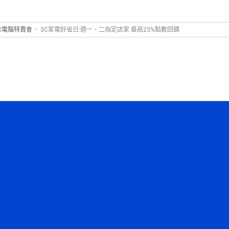
C電腦特賣會
>
3C家電好省日:週一、二指定店家 最高25%點數回饋