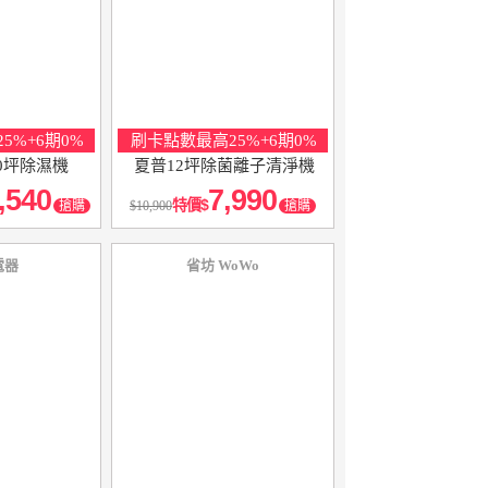
5%+6期0%
刷卡點數最高25%+6期0%
20坪除濕機
夏普12坪除菌離子清淨機
,540
7,990
特價
搶購
10,900
搶購
電器
省坊 WoWo