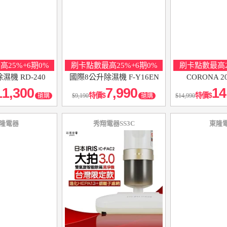
25%+6期0%
刷卡點數最高25%+6期0%
刷卡點數最高2
除濕機 RD-240
國際8公升除濕機 F-Y16EN
CORONA 
11,300
7,990
14
特價
特價
搶購
9,190
搶購
14,990
隆電器
秀翔電器SS3C
東隆