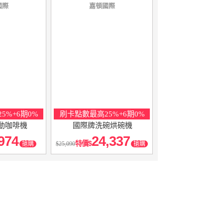
國際
嘉頓國際
5%+6期0%
刷卡點數最高25%+6期0%
全自動咖啡機
國際牌洗碗烘碗機
974
24,337
特價
搶購
25,090
搶購