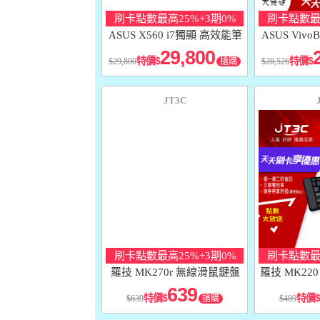
刷卡點數最高25%+3期0%
刷卡點數最高
ASUS X560 i7獨顯 高效能筆
ASUS Vivo
電
29,800
特價
特價
29,800
搶購
28,526
JT3C
刷卡點數最高25%+3期0%
刷卡點數最高
羅技 MK270r 無線滑鼠鍵盤
羅技 MK22
組
639
特價
特價
639
搶購
489