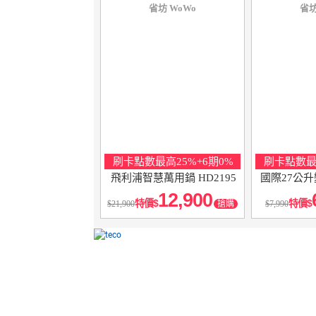
省坊 WoWo
省坊
刷卡點數最高25%+6期0%
刷卡點數最高
飛利浦智慧萬用鍋 HD2195
國際27公
12,900
特價
特價
21,900
搶購
7,990