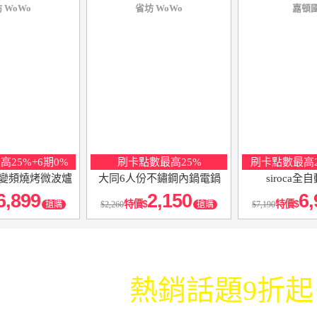
 WoWo
省坊 WoWo
嘉頓
25%+6期0%
刷卡點數最高25%
刷卡點數最高2
升變頻燒烤微波爐
大同6人份不鏽鋼內鍋電鍋
siroca
6,899
2,150
6,
特價
特價
搶購
2,260
搶購
7,190
3C排行榜
熱銷話題9折起