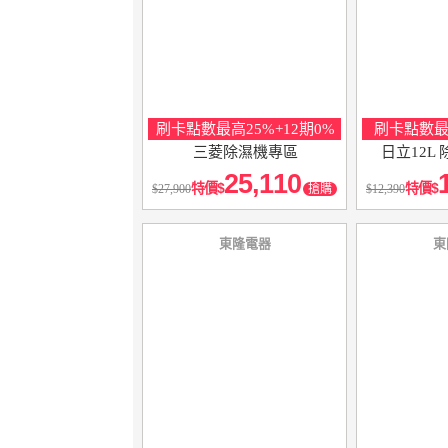
刷卡點數最高25%+12期0%
刷卡點數最高
三菱除濕機專區
日立12L 
25,110
特價
特價
27,900
搶購
12,390
東隆電器
東
5
％
點數