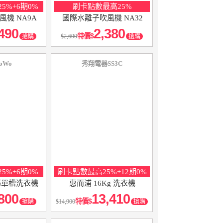
5%+6期0%
刷卡點數最高25%
機 NA9A
國際水離子吹風機 NA32
490
2,380
特價
搶購
2,690
搶購
oWo
秀翔電器SS3C
5%+6期0%
刷卡點數最高25%+12期0%
輕巧單槽洗衣機
惠而浦 16Kg 洗衣機
800
13,410
特價
搶購
14,900
搶購