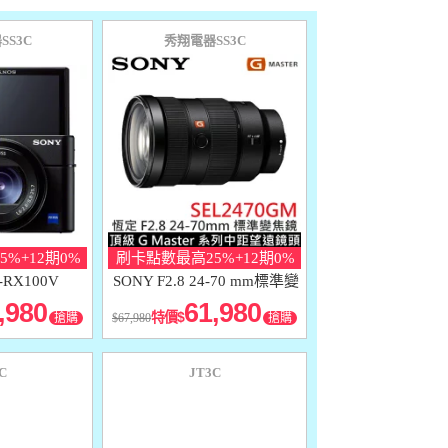
SS3C
秀翔電器SS3C
%+12期0%
刷卡點數最高25%+12期0%
-RX100V
SONY F2.8 24-70 mm標準變
0M5A
焦
,980
61,980
特價
搶購
67,980
搶購
C
JT3C