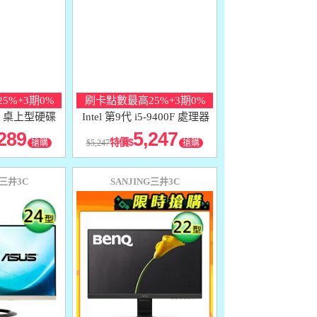
5%+3期0%
刷卡點數最高25%+3期0%
TB 桌上型硬碟
Intel 第9代 i5-9400F 處理器
289
5,247
特價
搶購
5,247
搶購
G三井3C
SANJING三井3C