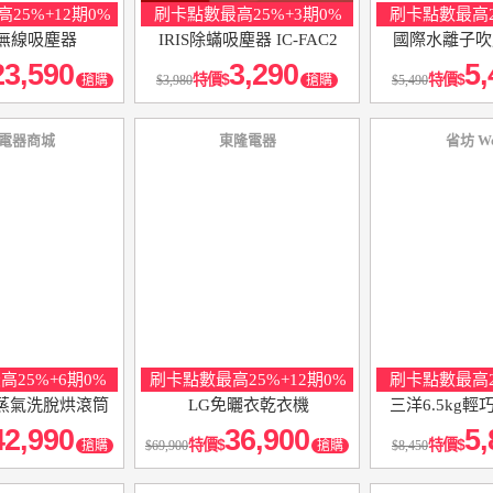
25%+12期0%
刷卡點數最高25%+3期0%
刷卡點數最高2
9無線吸塵器
IRIS除蟎吸塵器 IC-FAC2
國際水離子吹風
23,590
3,290
5,
特價
特價
搶購
3,980
搶購
5,490
電器商城
東隆電器
省坊 W
25%+6期0%
刷卡點數最高25%+12期0%
刷卡點數最高2
斤蒸氣洗脫烘滾筒
LG免曬衣乾衣機
三洋6.5kg
42,990
36,900
5,
特價
特價
搶購
69,900
搶購
8,450