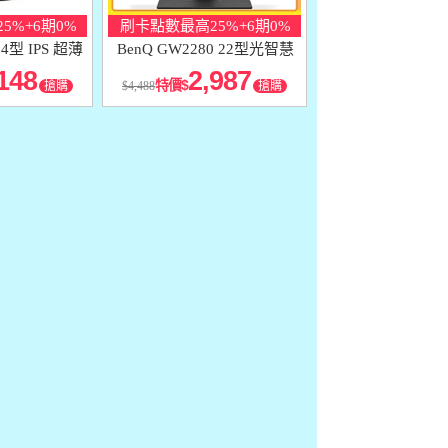
5%+6期0%
刷卡點數最高25%+6期0%
24型 IPS 超薄
BenQ GW2280 22型光智慧
螢幕
護眼螢幕
148
2,987
特價
搶購
4,488
搶購