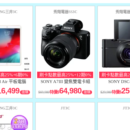
ING三井3C
秀翔電器SS3C
秀翔電器
25%+6期0%
刷卡點數最高25%+12期0%
刷卡點數最高25
ad Air 平板電腦
SONY A7III 變焦雙電卡組
SONY DSC
RX10
16,499
64,980
25
特價
特價
搶購
69,980
搶購
29,980
ING三井3C
JT3C
JT3