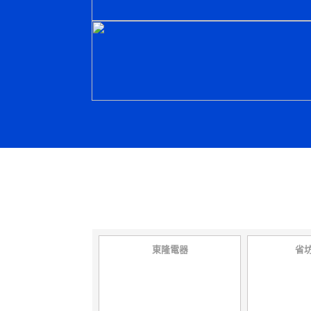
東隆電器
省坊