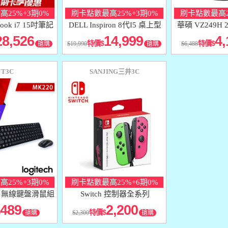
25%+3期0%
刷卡點數最高25%+3期0%
刷卡點數最高2
Book i7 15吋筆記
DELL Inspiron 8代I5 桌上型
華碩 VZ249H 
型電腦
電腦
邊框
28,526
14,999
4,
特價
特價
搶購
19,990
搶購
6,488
JT3C
SANJING三井3C
25%+3期0%
刷卡點數最高25%+6期0%
0 無線鍵盤滑鼠組
Switch 控制器全系列
489
2,200
特價
搶購
2,300
搶購