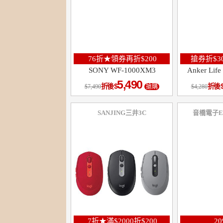
76折★領券再折$200
搶券折$3
SONY WF-1000XM3
Anker Li
5,490
折後
折後
7,490
搶購
4,280
SANJING三井3C
音橋電子Enjo
7折★滿$2000折$200
2