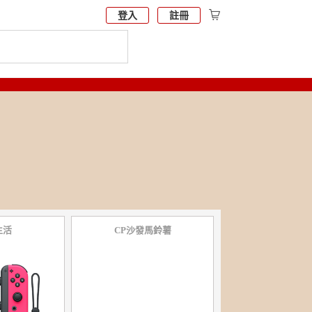
登入
註冊
生活
CP沙發馬鈴薯