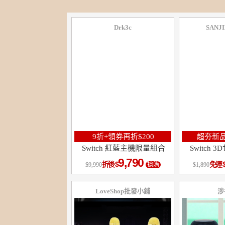
Drk3c
SANJ
9折+領券再折$200
超夯新品
Switch 紅藍主機限量組合
Switch
9,790
折後
免運
9,990
搶購
1,890
LoveShop批發小鋪
涉