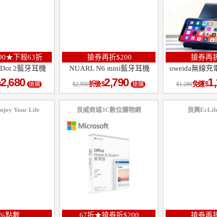
00★下殺63折
搶券再折$200
搶券再折
fe Dot 2藍牙耳機
NUARL N6 mini藍牙耳機
oweida無線
2,680
2,790
1
折後
免運
搶購
2,990
搶購
1,280
y Your Life
良威商城3C數位購物網
良興EcLi
0%點數
67折★搶券折$200
搶券再折