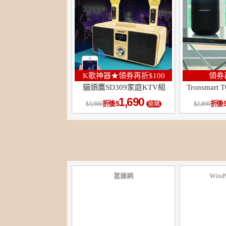
K歌神器★領券再折$100
領券再
貓頭鷹SD309家庭KTV組
Tronsmart
1,690
折後
折後
3,900
搶購
2,890
富廉網
Wits