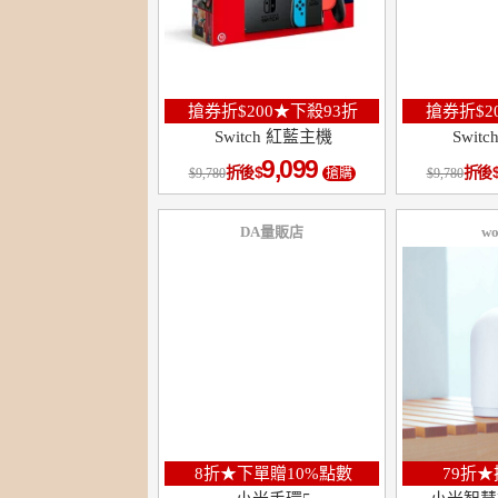
搶券折$200★下殺93折
搶券折$2
Switch 紅藍主機
Swit
9,099
折後
折後
9,780
搶購
9,780
DA量販店
wo
10
％
點數
8折★下單贈10%點數
79折★