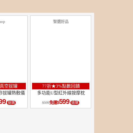
hop
智選好品
真空拔罐
77折★3%點數回饋
刮痧拔罐熱敷儀
多功能U型紅外線按摩枕
99
599
免運
搶購
599
搶購