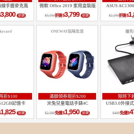
無線手握麥克風
微軟 Office 2019 家用盒裝版
ASUS AC1
3,800
3,799
1
折後
折後
搶購
5,550
搶購
2,290
ckycard
ONEWAY玩味生活
搶先
折$100
滿額領券現折$200
限時下殺
k 512GB記憶卡
米兔兒童電話手錶4C
USB3.0外接
1,825
1,950
4
免運
免運
搶購
2,580
搶購
499