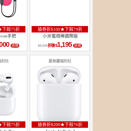
★下殺75折
搶券折$100★下殺79折
y-con手把
小米電視棒國際版
,000
1,195
折後
搶購
1,535
搶購
福利社
愛美麗福利社
★下殺75折
搶券折$200★下殺76折