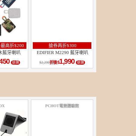
最高折$200
搶券再折$300
 防水藍牙喇叭
EDIFIER M2290 藍牙喇叭
,450
1,990
折後
搶購
2,290
搶購
OX
PCHOT電競體驗館