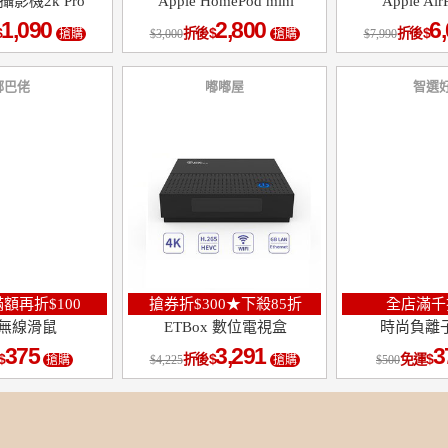
影機2k Pro
Apple HomePod mini
Apple Air
1,090
2,800
6
折後
折後
搶購
3,000
搶購
7,990
鄉巴佬
嘟嘟屋
智選
額再折$100
搶券折$300★下殺85折
全店滿千折
無線滑鼠
ETBox 數位電視盒
時尚負離
375
3,291
3
折後
免運
搶購
4,225
搶購
500