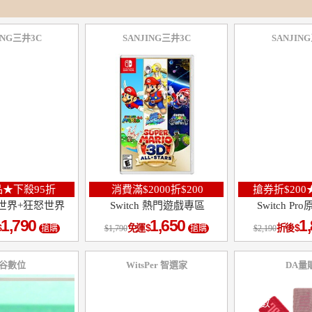
ING三井3C
SANJING三井3C
SANJIN
★下殺95折
消費滿$2000折$200
搶券折$200
 3D世界+狂怒世界
Switch 熱門遊戲專區
Switch P
1,790
1,650
1
免運
折後
搶購
1,790
搶購
2,190
谷數位
WitsPer 智選家
DA量
10
％
點數