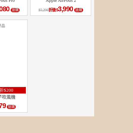
Pods Pro
Apple AirPods 2
,080
3,990
折後
搶購
5,290
搶購
好品
$200
子吹風機
79
搶購