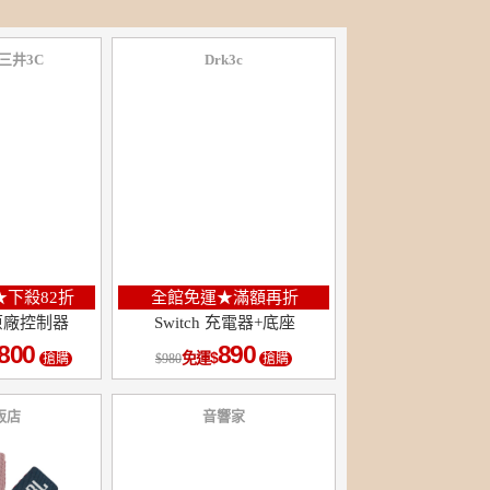
G三井3C
Drk3c
★下殺82折
全館免運★滿額再折
ro原廠控制器
Switch 充電器+底座
,800
890
免運
搶購
980
搶購
販店
音響家