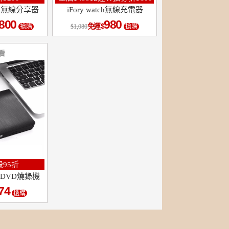
300無線分享器
iFory watch無線充電器
,800
980
免運
搶購
1,080
搶購
看
95折
式DVD燒錄機
74
搶購