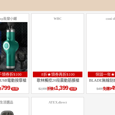
Shop批發小鋪
WBC
coni s
領券折$100
8折★領券再折$100
保固一年★
USB電動按摩槍
歌林觸控20段震動筋膜槍
BLADE無線
799
1,399
4
折後
免運
搶購
2,999
搶購
499
 生活選品
ATEX.direct