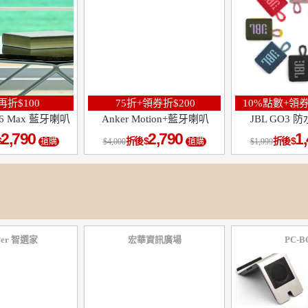
折$100
75折+領券折$200
10%點數+領券
 T6 Max 藍牙喇叭
Anker Motion+藍牙喇叭
JBL GO3
2,790
2,790
1
折後
折後
搶購
4,000
搶購
1,999
Per 智選家
宏華資訊廣場
PC-B