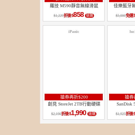
羅技 M590靜音無線滑鼠
佳樂藍牙
858
折後
免運
1,229
搶購
5,000
iPanic
lu
搶券再折$200
搶券再
創見 StoreJet 2TB行動硬碟
SanDis
1,990
折後
折後
2,190
搶購
1,925