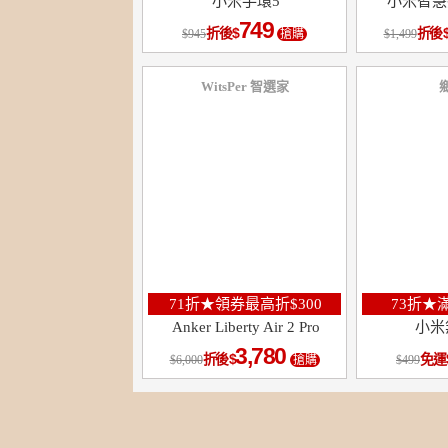
小米手環5
小米智慧攝
749
折後
折後
945
搶購
1,499
WitsPer 智選家
3
％
點數
71折★領券最高折$300
73折★滿
Anker Liberty Air 2 Pro
小米
3,780
折後
免運
6,000
搶購
499