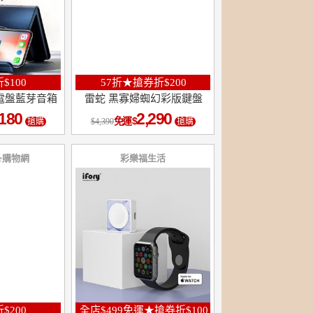
$100
57折★搶券折$200
充電盤藍芽音箱
雷蛇 黑寡婦蜘幻彩版鍵盤
,180
2,290
免運
搶購
4,390
搶購
fe購物網
彩樂福生活
$200
全店$499免運★搶券折$100