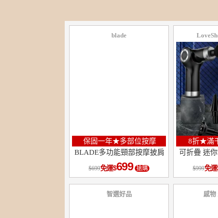
blade
Love
保固一年★多部位按摩
8折★滿千
BLADE多功能頸部按摩披肩
可折疊 迷你
699
免運
免運
699
搶購
999
智選好品
感物
10
％