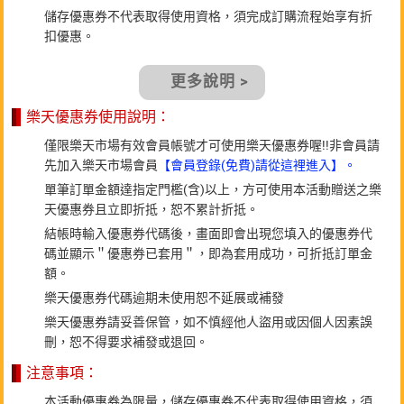
儲存優惠券不代表取得使用資格，須完成訂購流程始享有折
扣優惠。
更多說明 >
樂天優惠券使用說明：
僅限樂天市場有效會員帳號才可使用樂天優惠券喔!!非會員請
先加入樂天市場會員
【會員登錄(免費)請從這裡進入】。
單筆訂單金額達指定門檻(含)以上，方可使用本活動贈送之樂
天優惠券且立即折抵，恕不累計折抵。
結帳時輸入優惠券代碼後，畫面即會出現您填入的優惠券代
碼並顯示＂優惠券已套用＂，即為套用成功，可折抵訂單金
額。
樂天優惠券代碼逾期未使用恕不延展或補發
樂天優惠券請妥善保管，如不慎經他人盜用或因個人因素誤
刪，恕不得要求補發或退回。
注意事項：
本活動優惠券為限量，儲存優惠券不代表取得使用資格，須