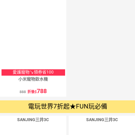
愛護寵物↘領券省100
小米寵物飲水機
788
888
折後
電玩世界7折起★FUN玩必備
SANJING三井3C
SANJING三井3C