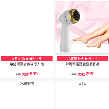
女神必備★保固一年
現貨供應★保固一年
希妮爾淨膚美容導入儀
希妮爾電動吸塵磨腳器
599
299
599
免運
299
免運
DA量販店
WBC