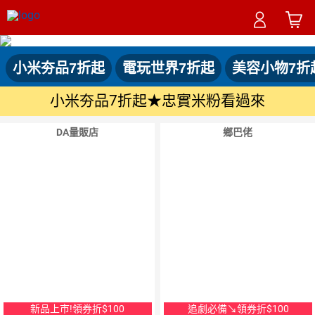
小米夯品7折起
電玩世界7折起
美容小物7折
小米夯品7折起★忠實米粉看過來
領取優惠券
DA量販店
鄉巴佬
10
％
點數
新品上市!領券折$100
追劇必備↘領券折$100