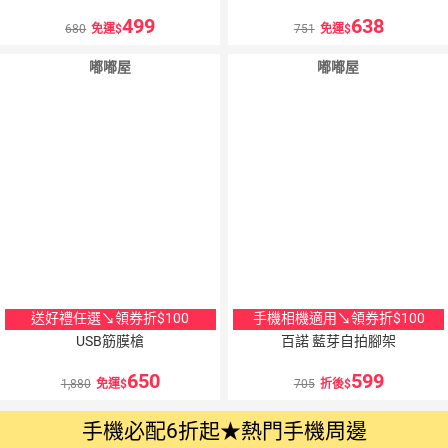
499
638
680
免運
751
免運
嘟嘟屋
嘟嘟屋
送好禮任選↘領券折$100
手機相機適用↘領券折$100
USB筋膜槍
百諾 藍芽自拍腳架
650
599
1,880
免運
705
折後
手機必配6折起★熱門手機周邊