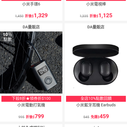
小米手環6
小米電視棒
1,329
1,125
1,450
折後
1,335
折後
DA量販店
DA量販店
10
％
10
％
點數
點數
下殺8折★領券折$100
全店10%點數回饋
小米電動打氣機
小米藍牙耳機 Earbuds
799
459
995
折後
545
免運