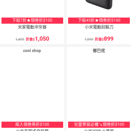
下殺7折★領券折$100
下殺45折★領券折$100
米家電動沖牙器
小米電動刮鬍刀
1,050
899
1,499
折後
1,999
折後
coni shop
鄉巴佬
兩入領券再折$100
兒童學習必備↘領券折$100
小米支架式自拍桿
小米20吋 小黑板