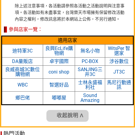
除上述注意事項，各活動請參照各活動之活動說明與注意事
項。各活動如有未盡事宜，台灣樂天市場擁有保留修改活動
內容之權利，修改訊息將於本網站上公佈，不另行通知。
參與店家一覽：
適用店家
良興EcLife購
WitsPer 智
迪特軍3C
無名小物
物網
選家
DA量販店
卓宇國際
PC-BOX
涉谷數位
良威商城3C數位
SANJING三
coni shop
JT3C
購物網
井3C
士林永盛福
馬尼行動通
WBC
智選好品
利社
訊
Sound
鄉巴佬
嘟嘟屋
Amazing
收起說明 Λ
熱門活動