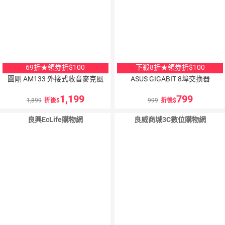
69折★領券折$100
下殺8折★領券折$100
圓剛 AM133 外接式收音麥克風
ASUS GIGABIT 8埠交換器
1,199
799
1,899
折後
999
折後
良興EcLife購物網
良威商城3C數位購物網