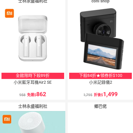
士林永盛福利社
coni shop
全館限時下殺89折
下殺84折★領券折$100
小米藍牙耳機Air2 SE
小米記錄儀2
862
1,499
958
免運
1,795
折後
士林永盛福利社
鄉巴佬