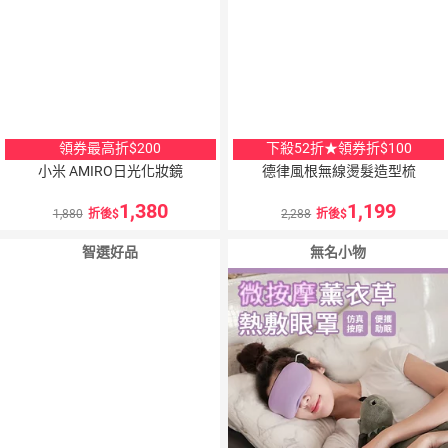
領券最高折$200
下殺52折★領券折$100
小米 AMIRO日光化妝鏡
德律風根無線燙髮造型梳
1,380
1,199
1,880
折後
2,288
折後
智選好品
無名小物