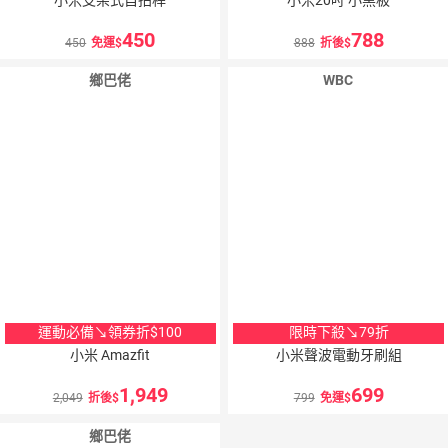
450
788
450
免運
888
折後
鄉巴佬
WBC
運動必備↘領券折$100
限時下殺↘79折
小米 Amazfit
小米聲波電動牙刷組
1,949
699
2,049
折後
799
免運
鄉巴佬