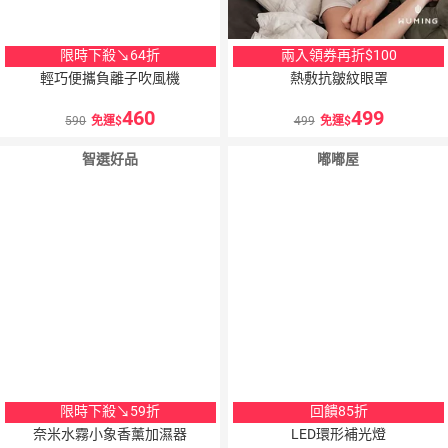
限時下殺↘64折
兩入領券再折$100
輕巧便攜負離子吹風機
熱敷抗皺紋眼罩
460
499
590
免運
499
免運
智選好品
嘟嘟屋
限時下殺↘59折
回饋85折
奈米水霧小象香薰加濕器
LED環形補光燈