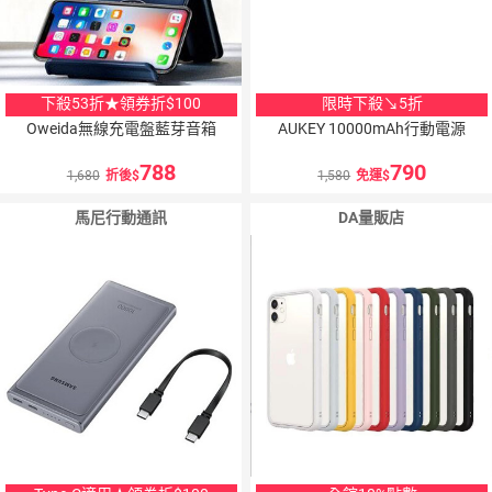
下殺53折★領券折$100
限時下殺↘5折
Oweida無線充電盤藍芽音箱
AUKEY 10000mAh行動電源
788
790
1,680
折後
1,580
免運
馬尼行動通訊
DA量販店