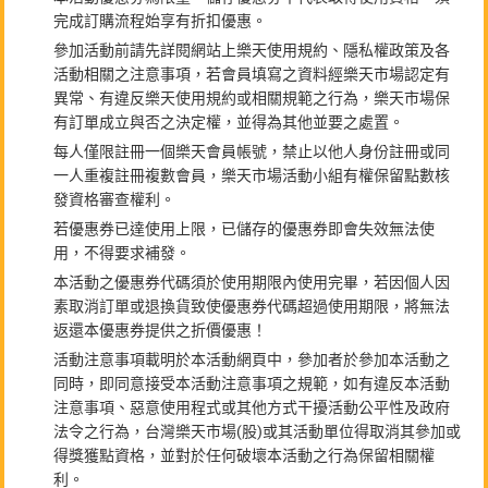
完成訂購流程始享有折扣優惠。
參加活動前請先詳閱網站上樂天使用規約、隱私權政策及各
活動相關之注意事項，若會員填寫之資料經樂天市場認定有
異常、有違反樂天使用規約或相關規範之行為，樂天市場保
有訂單成立與否之決定權，並得為其他並要之處置。
每人僅限註冊一個樂天會員帳號，禁止以他人身份註冊或同
一人重複註冊複數會員，樂天市場活動小組有權保留點數核
發資格審查權利。
若優惠券已達使用上限，已儲存的優惠券即會失效無法使
用，不得要求補發。
本活動之優惠券代碼須於使用期限內使用完畢，若因個人因
素取消訂單或退換貨致使優惠券代碼超過使用期限，將無法
返還本優惠券提供之折價優惠！
活動注意事項載明於本活動網頁中，參加者於參加本活動之
同時，即同意接受本活動注意事項之規範，如有違反本活動
注意事項、惡意使用程式或其他方式干擾活動公平性及政府
法令之行為，台灣樂天市場(股)或其活動單位得取消其參加或
得獎獲點資格，並對於任何破壞本活動之行為保留相關權
利。