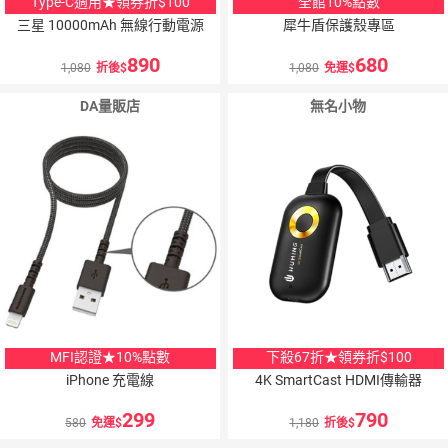
Type-C適用★領券折$100
全館10%點數
三星 10000mAh 無線行動電源
犀牛盾保護殼專區
890
680
1,080
折後
1,080
免運
DA量販店
無名小物
MFI認證★10%點數
下殺67折★領券折$100
iPhone 充電線
4K SmartCast HDMI傳輸器
299
790
580
免運
1,180
折後