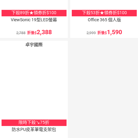
下殺89折★領券折$100
下殺53折★領券折$100
ViewSonic 19型LED螢幕
Office 365 個人版
2,388
1,590
2,788
折後
2,999
折後
卓宇國際
限時下殺↘75折
防水PU皮革筆電支架包