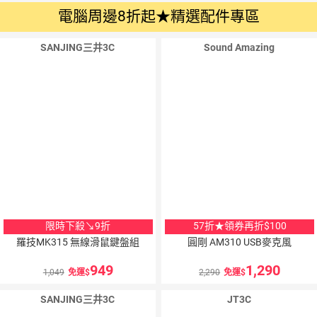
電腦周邊8折起★精選配件專區
SANJING三井3C
Sound Amazing
2
％
點數
限時下殺↘9折
57折★領券再折$100
羅技MK315 無線滑鼠鍵盤組
圓剛 AM310 USB麥克風
949
1,290
1,049
免運
2,290
免運
SANJING三井3C
JT3C