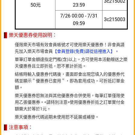
3c215002
50元
23:59
7/26 00:00 - 7/31
3c215003
09:59
樂天優惠券使用說明：
僅限樂天市場有效會員帳號才可使用樂天優惠券！非會員請
先加入樂天市場會員
【會員登錄(免費)請從這裡進入】。
單筆訂單金額達指定門檻(含)以上，方可使用本活動贈送之樂
天優惠券且立即折抵，恕不累計折抵。
結帳時輸入優惠券代碼後，畫面即會出現您填入的優惠券代
碼並顯示＂優惠券已套用＂，即為套用成功，可折抵訂單金
額。
樂天優惠券恕無法與其他優惠券合併使用，每筆訂單僅限使
用乙張優惠券。<請特別注意>使用優惠券折抵之訂單實付金
額需大於等於1元。
樂天優惠券代碼逾期未使用恕不延展或補發。
注意事項：