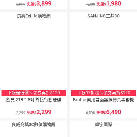
3,899
1,980
3,899
免運
1,980
免運
良興EcLife購物網
SANJING三井3C
下殺最低價↘領券再折$120
下殺97折起↘領券再折$120
創見 2TB 2.5吋 外接行動硬碟
Brothe 商用雙面無線傳真事務機
2,299
6,490
2,299
免運
6,590
免運
良威商城3C數位購物網
卓宇國際