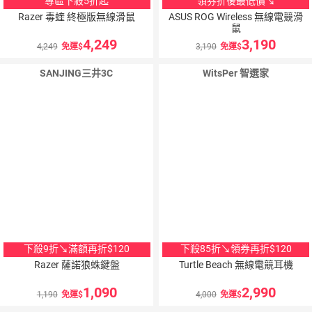
專區下殺5折起
領券折後最低價↘
Razer 毒蝰 終極版無線滑鼠
ASUS ROG Wireless 無線電競滑
鼠
4,249
3,190
4,249
免運
3,190
免運
SANJING三井3C
WitsPer 智選家
下殺9折↘滿額再折$120
下殺85折↘領券再折$120
Razer 薩諾狼蛛鍵盤
Turtle Beach 無線電競耳機
1,090
2,990
1,190
免運
4,000
免運