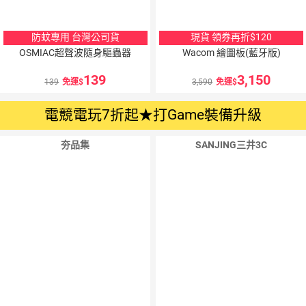
防蚊專用 台灣公司貨
現貨 領券再折$120
OSMIAC超聲波隨身驅蟲器
Wacom 繪圖板(藍牙版)
139
3,150
139
免運
3,590
免運
電競電玩7折起★打Game裝備升級
夯品集
SANJING三井3C