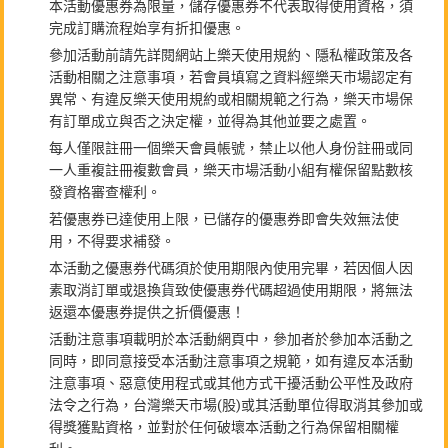
本活動優惠券為限量，儲存優惠券不代表取得使用資格，須
完成訂購流程始享有折扣優惠。
參加活動前請先詳閱網站上樂天使用規約、隱私權政策及各
活動相關之注意事項，若會員填寫之資料經樂天市場認定有
異常、有違反樂天使用規約或相關規範之行為，樂天市場保
有訂單成立與否之決定權，並得為其他並要之處置。
每人僅限註冊一個樂天會員帳號，禁止以他人身份註冊或同
一人重複註冊複數會員，樂天市場活動小組有權保留點數核
發資格審查權利。
若優惠券已達使用上限，已儲存的優惠券即會失效無法使
用，不得要求補發。
本活動之優惠券代碼須於使用期限內使用完畢，若因個人因
素取消訂單或退換貨致使優惠券代碼超過使用期限，將無法
返還本優惠券提供之折價優惠！
活動注意事項載明於本活動網頁中，參加者於參加本活動之
同時，即同意接受本活動注意事項之規範，如有違反本活動
注意事項、惡意使用程式或其他方式干擾活動公平性及政府
法令之行為，台灣樂天市場(股)或其活動單位得取消其參加或
得獎獲點資格，並對於任何破壞本活動之行為保留相關權