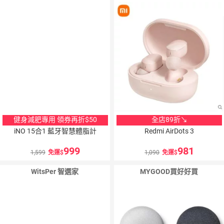
健身減肥專用 領券再折$50
全店89折↘
iNO 15合1 藍牙智慧體脂計
Redmi AirDots 3
999
981
1,599
免運
1,090
免運
WitsPer 智選家
MYGOOD買好好買