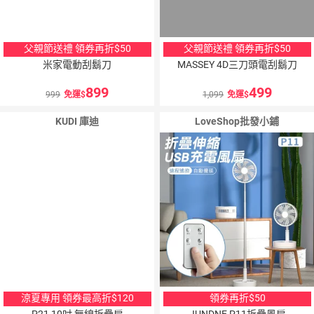
父親節送禮 領券再折$50
父親節送禮 領券再折$50
米家電動刮鬍刀
MASSEY 4D三刀頭電刮鬍刀
899
499
999
免運
1,099
免運
KUDI 庫迪
LoveShop批發小鋪
涼夏專用 領券最高折$120
領券再折$50
P21 10吋 無線折疊扇
JUNDNE P11折疊風扇