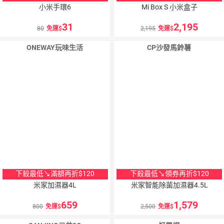
小米手環6
Mi Box S 小米盒子
券
31
2,195
80
免運
2,195
免運
ONEWAY玩味生活
CP沙發馬鈴薯
下殺最低↘滿額再折$120
下殺最低↘領券再折$120
米家加濕器4L
米家智能除菌加濕器4.5L
659
1,579
800
免運
2,500
免運