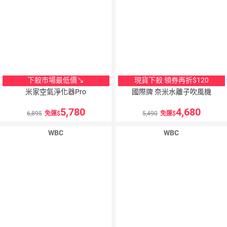
下殺市場最低價↘
現貨下殺 領券再折$120
米家空氣淨化器Pro
國際牌 奈米水離子吹風機
5,780
4,680
6,895
免運
5,490
免運
WBC
WBC