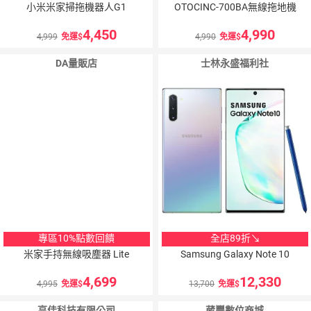
小米米家掃拖機器人G1
OTOCINC-700BA無線拖地機
4,450
4,990
4,999
免運
4,990
免運
DA量販店
士林永盛福利社
10
％
點數
專區10%點數回饋
全店89折↘
米家手持無線吸塵器 Lite
Samsung Galaxy Note 10
4,699
12,330
4,995
免運
13,700
免運
亨佳科技有限公司
葳豐數位商城