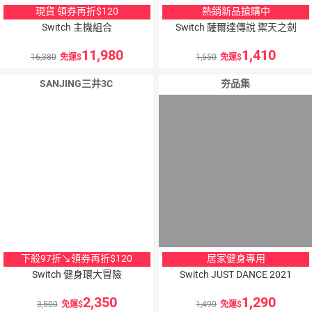
現貨 領券再折$120
熱銷新品搶購中
Switch 主機組合
Switch 薩爾達傳說 禦天之劍
11,980
1,410
16,380
免運
1,550
免運
SANJING三井3C
夯品集
下殺97折↘領券再折$120
居家健身專用
Switch 健身環大冒險
Switch JUST DANCE 2021
2,350
1,290
3,500
免運
1,490
免運