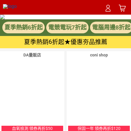
夏季熱銷6折起
電競電玩7折起
電腦周邊8折起
夏季熱銷6折起★優惠夯品推薦
DA量販店
coni shop
10
％
點數
領
取
優
領
惠
取
券
優
血氧檢測 領券再折$50
保固一年 領券再折$120
惠