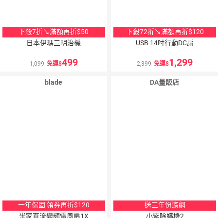
下殺7折↘滿額再折$50
下殺72折↘滿額再折$120
日本伊瑪三明治機
USB 14吋行動DC扇
499
1,299
1,099
免運
2,399
免運
blade
DA量販店
一年保固 領券再折$120
送三年份濾網
米家直流變頻電風扇1X
小紫除螨機2