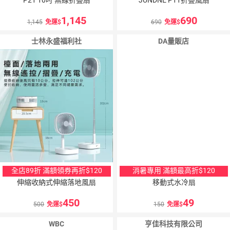
1,145
690
1,145
免運
690
免運
士林永盛福利社
DA量販店
全店89折 滿額領券再折$120
消暑專用 滿額最高折$120
伸縮收納式伸縮落地風扇
移動式水冷扇
450
49
500
免運
150
免運
WBC
亨佳科技有限公司