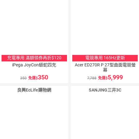
充電專用 滿額領券再折$120
電競專用 165Hz更新
iPega JoyCon蟒蛇四充
Acer ED270R P 27型曲面電競螢
幕
350
5,999
350
免運
7,788
免運
良興EcLife購物網
SANJING三井3C