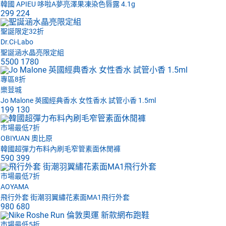
韓國 APIEU 哆啦A夢亮澤果凍染色唇露 4.1g
299
224
聖誕限定32折
Dr.Ci-Labo
聖誕涵水晶亮限定組
5500
1780
專區8折
樂荳城
Jo Malone 英國經典香水 女性香水 試管小香 1.5ml
199
130
市場最低7折
OBIYUAN 奧比原
韓國超彈力布料內刷毛窄管素面休閒褲
590
399
市場最低7折
AOYAMA
飛行外套 街潮羽翼繡花素面MA1飛行外套
980
680
市場最低5折