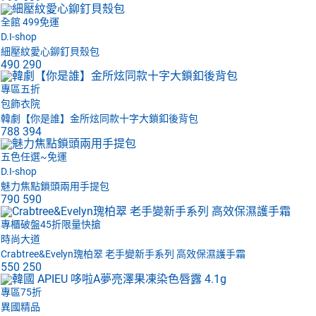
全館 499免運
D.I-shop
細壓紋愛心鉚釘貝殼包
490
290
專區五折
包飾衣院
韓劇【你是誰】金所炫同款十字大鎖釦後背包
788
394
五色任選~免運
D.I-shop
魅力焦點鎖頭兩用手提包
790
590
專櫃破盤45折限量快搶
時尚大道
Crabtree&Evelyn瑰柏翠 老手變新手系列 高效保濕護手霜
550
250
專區75折
異國精品