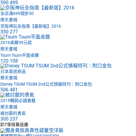
590
499
全店滿699現折50
樂天書城
京阪神玩全指南【最新版】2016
350
277
2016桌曆59元起
樂天書城
Tsum Tsum平面桌曆
120
108
日本直送商品
樂天書城
Disney TSUM TSUM 2nd公式情報特刊：附口金包
506
481
2015暢銷必讀書籍
樂天書城
被討厭的勇氣
300
237
趴T穿搭看這邊
專櫃獨家均一價$190$290$390