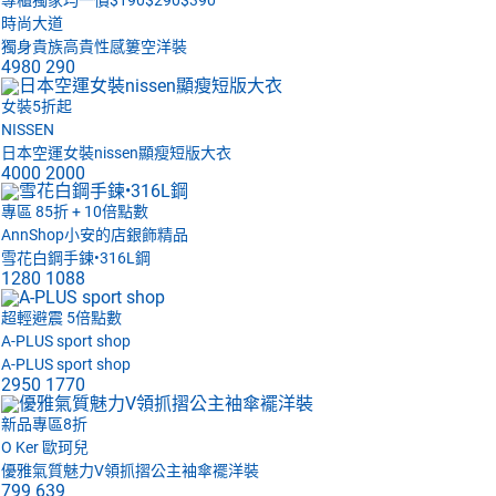
時尚大道
獨身貴族高貴性感簍空洋裝
4980
290
女裝5折起
NISSEN
日本空運女裝nissen顯瘦短版大衣
4000
2000
專區 85折 + 10倍點數
AnnShop小安的店銀飾精品
雪花白鋼手鍊•316L鋼
1280
1088
超輕避震 5倍點數
A-PLUS sport shop
A-PLUS sport shop
2950
1770
新品專區8折
O Ker 歐珂兒
優雅氣質魅力V領抓摺公主袖傘襬洋裝
799
639