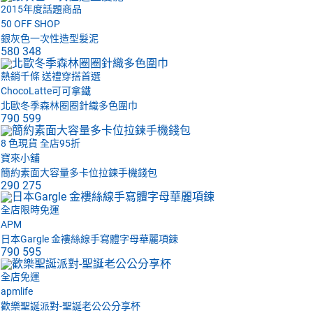
2015年度話題商品
50 OFF SHOP
銀灰色一次性造型髮泥
580
348
熱銷千條 送禮穿搭首選
ChocoLatte可可拿鐵
北歐冬季森林圈圈針織多色圍巾
790
599
8 色現貨 全店95折
寶來小舖
簡約素面大容量多卡位拉鍊手機錢包
290
275
全店限時免運
APM
日本Gargle 金褸絲線手寫體字母華麗項鍊
790
595
全店免運
apmlife
歡樂聖誕派對-聖誕老公公分享杯