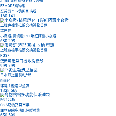
x'mas 交換禮物下殺↘88折
EZMORE購物網
蛋黃哥丫～悠閒刷毛毯
160
141
上班這檔事推薦交換禮物首選
窩自在
小鳥燈/情境燈 PTT爆紅阿飄小夜燈
680
299
上班這檔事推薦交換禮物首選
PGS7
蛋黃哥 造型 耳機 收納 蛋殼
999
799
日本直送童裝5折起
nissen
耶誕主題造型童裝
1338
669
限時92折
Co.S寵物寶貝市集
寵物點點多功能保暖睡袋
650
599