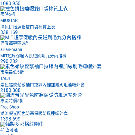
1080
950
限時5折
MIUSTAR
撞色拼接連帽雙口袋棉質上衣
338
169
保暖褲專區8折
ailian-mami
MIT超厚保暖內長絨刷毛九分內搭褲
290
232
市場最低5折
TAIJI
素色螺紋鬆緊袖口拉鍊內裡加絨刷毛連帽外套
2180
888
專區特價5折
Free Shop
潮流螢光配色防寒保暖防風連帽外套
1398
699
41色可選