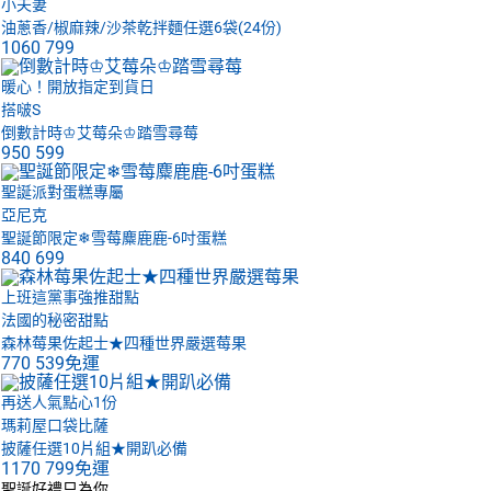
小夫妻
油蔥香/椒麻辣/沙茶乾拌麵任選6袋(24份)
1060
799
暖心！開放指定到貨日
搭啵S
倒數計時♔艾莓朵♔踏雪尋莓
950
599
聖誕派對蛋糕專屬
亞尼克
聖誕節限定❄雪莓麋鹿鹿-6吋蛋糕
840
699
上班這黨事強推甜點
法國的秘密甜點
森林莓果佐起士★四種世界嚴選莓果
770
539免運
再送人氣點心1份
瑪莉屋口袋比薩
披薩任選10片組★開趴必備
1170
799免運
聖誕好禮只為你