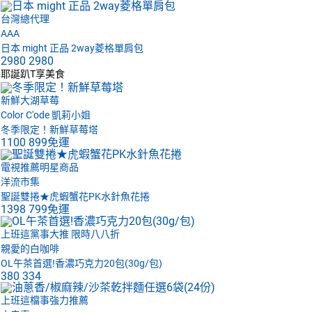
台灣總代理
AAA
日本 might 正品 2way菱格單肩包
2980
2980
耶誕趴T享美食
新鮮大湖草莓
Color C'ode 凱莉小姐
冬季限定！新鮮草莓塔
1100
899免運
電視推薦明星商品
洋流市集
聖誕雙捲★虎蝦蟹花PK水針魚花捲
1398
799免運
上班這黨事大推 限時八八折
親愛的白咖啡
OL午茶首選!香濃巧克力20包(30g/包)
380
334
上班這檔事強力推薦