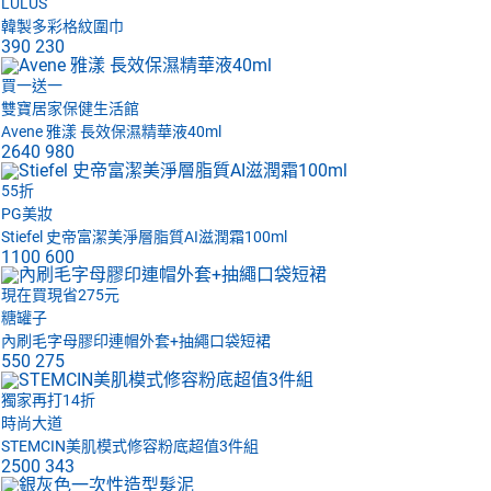
LULUS
韓製多彩格紋圍巾
390
230
買一送一
雙寶居家保健生活館
Avene 雅漾 長效保濕精華液40ml
2640
980
55折
PG美妝
Stiefel 史帝富潔美淨層脂質AI滋潤霜100ml
1100
600
現在買現省275元
糖罐子
內刷毛字母膠印連帽外套+抽繩口袋短裙
550
275
獨家再打14折
時尚大道
STEMCIN美肌模式修容粉底超值3件組
2500
343