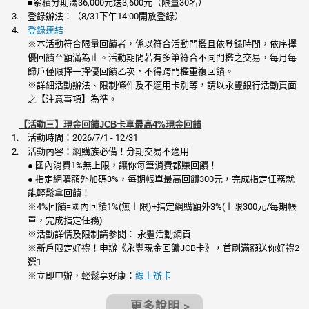
■累積分期滿36,000元送3,600元（限量30名）
登錄辦法：（8/31下午14:00開放登錄）
登錄連結
※本活動符合限量回饋者，係以符合活動門檻且依登錄時間，依序擇
優回饋至額滿為止。活動期間若有多筆符合不同門檻之交易，每月每
歸戶僅限擇一擇優回饋乙次，不得跨門檻重複回饋。
※詳細活動辦法、限制條件及不適用卡別等，請以永豐銀行活動頁面
之【注意事項】為準。
【活動三】現金回饋JCB卡享最高4%現金回饋
活動時間：2026/7/1 - 12/31
活動內容：網購族必備！分期交易不適用
● 國內消費1%無上限，讓你每筆消費都賺回饋！
● 指定網購額外加碼3%，每期帳單最高回饋300元，完成指定任務就
能輕鬆拿回饋！
※4%回饋=國內回饋1%(無上限)+指定網購額外3%(上限300元/每期帳
單，完成指定任務)
※活動詳情及限制請參閱： 永豐活動網頁
※新戶限定好禮！申辦《永豐現金回饋JCB卡》，首刷滿額送你好禮2
選1
※立即申辦，輕鬆享好康：
線上辦卡
更多說明 >