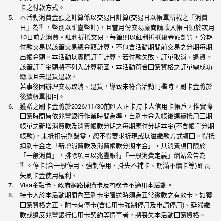
卡之付款方式。
本活動消費金額之計算係以交易日計算(交易日以帳單所載之『消費
日』為準，幣別以新臺幣計)，且當月份交易廠商請款入帳日須於次月
10日前之消費。紅利折抵交易，每筆則以紅利折抵後金額計算，分期
付款交易以該筆交易總金額計算，不包含活動期間前交易之分期每期
出帳金額。本活動以實際訂單計算，若付款失敗、訂單取消、退貨，
該筆訂單金額將不列入計算範圍，本活動符合回饋資格之訂單需成功
繳款且未退貨退款。
若事後因辦理交易取消、退貨，導致未符合活動門檻時，刷卡金將於
後續帳單扣回。
獲贈之刷卡金將於2026/11/30前匯入正卡持卡人信用卡帳戶，惟實際
回饋時間皆依兆豐銀行作業時間為準，自刷卡金入帳後連續抵用三期
帳單之新增消費款及消費帳款分期之每期應付分期本金(不含帳單分期
帳款)，未抵扣完則歸零，恕不得要求折現或以溢繳款方式領回。得抵
扣刷卡金之「新增消費款及消費帳款分期本金」，其消費項目限於
「一般消費」，排除項目以兆豐銀行「一般消費定義」網站公告為
準。停卡(含一般停用、強制停用、掛失不補卡、期滿不續卡等)即喪
失刷卡金使用權利。
Visa金融卡、政府網路採購卡及商務卡不適用本活動。
持卡人於本活動期間內至刷卡金贈送時須為正常繳款之有效卡，如獲
回饋資格之正、附卡有停卡(含信用卡強制停用及申請停用)、延滯繳
款或違反兆豐銀行信用卡契約等情事者，將喪失本活動回饋資格。