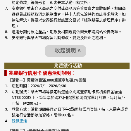
約定條款」等情形者，即喪失本活動回饋資格。
安泰銀行並未介入商品之交付或商品瑕疵等買賣之實體關係，相關商
品退貨或服務取消之退款事宜，持卡人應先洽特約商店尋求解決，如
無法解決，得要求安泰銀行就該筆交易以「帳款疑義之處理程序」辦
理。
適用分期付款之產品、期數及相關規範依樂天市場網站公告為準。
安泰銀行與樂天市場保留活動修改、變更及終止之權利。
收起說明 Λ
兆豐銀行活動
兆豐銀行信用卡 優惠活動說明：
【活動一】累積消費滿3000筆筆享加碼3%回饋
活動時間：2026/7/1 - 2026/9/30
活動辦法：樂天市場等指定精選通路刷兆豐信用卡累積消費金額達
NT$3,000以上，筆筆享加碼3%回饋(累積消費採單月計算，每月每戶
回饋上限200元)。
登錄方式：活動期間每月24日下午2點開放當月登錄，持卡人需完成登
錄始符合活動參加資格，限量500名。
登錄連結