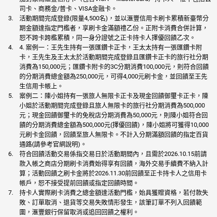
司卡、商務金/普卡、VISA金融卡。
活動期間完成登錄(限量4,500名)，並以滙豐信用卡刷卡累積新臺幣分
期金額達指定門檻者，享刷卡金滿額禮乙份。正附卡消費合併計算，
恕不跨卡跨檻累積，同一身分證號之正卡持卡人擇優回饋乙次。
4. 案例一：王先生持有一張匯鑽卡正卡，王太太持有一張匯鑽卡附
卡，王先生及王太太於活動期間完成登錄且匯鑽卡正卡的旅行社分期
消費為150,000元；匯鑽卡附卡的3C分期消費100,000元，則符合回饋
的分期消費總金額為250,000元，可得4,000元刷卡金，並回饋至王先
生信用卡帳上。
案例二：陳小姐持有一張旅人無限卡正卡及現金回饋御璽卡正卡，陳
小姐於活動期間完成登錄且旅人無限卡的旅行社分期消費為500,000
元；現金回饋御璽卡的免稅店分期消費為50,000元，則陳小姐符合回
饋的分期消費總金額為500,000元(擇優回饋)，陳小姐將可獲得10,000
元刷卡金回饋，回饋至旅人無限卡。不計入分期滿額回饋的指定百貨
通路(請參考官網說明)。
符合回饋活動交易係指交易日於活動期間內，且需於2026.10.15前請
款入帳之商店分期刷卡消費始得享有回饋，海外交易手續費不納入計
算；活動回饋之刷卡金將於2026.11.30前回饋至正卡持卡人之信用卡
帳戶，恕不接受提前回饋或指定回饋時間。
持卡人實際刷卡消費之總金額達活動門檻，始具獲贈資格，若付款失
敗、訂單取消、退貨等交易失敗情形發生，該筆訂單不列入回饋範
圍，滙豐銀行保留取消或追回回饋之權利。