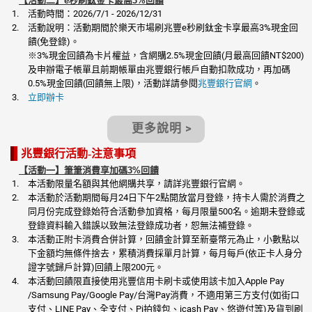
【活動二】e秒刷鈦金卡最高3%回饋
活動時間：2026/7/1 - 2026/12/31
活動說明：活動期間於樂天市場刷兆豐e秒刷鈦金卡享最高3%現金回
饋(免登錄)。
※3%現金回饋為卡片權益，含網購2.5%現金回饋(月最高回饋NT$200)
及申辦電子帳單且前期帳單由兆豐銀行帳戶自動扣款成功，再加碼
0.5%現金回饋(回饋無上限)，活動詳請參閱
兆豐銀行官網
。
立即辦卡
更多說明 >
兆豐銀行活動-注意事項
【活動一】筆筆消費享加碼3%回饋
本活動限量名額與其他網購共享，請詳兆豐銀行官網。
本活動於活動期間每月24日下午2點開放當月登錄，持卡人需於消費之
同月份完成登錄始符合活動參加資格，每月限量500名。逾期未登錄或
登錄資料輸入錯誤以致無法登錄成功者，恕無法補登錄。
本活動正附卡消費合併計算，回饋金計算至新臺幣元為止，小數點以
下金額均無條件捨去，累積消費採單月計算，每月每戶(依正卡人身分
證字號歸戶計算)回饋上限200元。
本活動回饋限直接使用兆豐信用卡刷卡或使用該卡加入Apple Pay
/Samsung Pay/Google Pay/台灣Pay消費，不適用第三方支付(如街口
支付、LINE Pay、全支付、Pi拍錢包、icash Pay、悠遊付等)及貨到刷