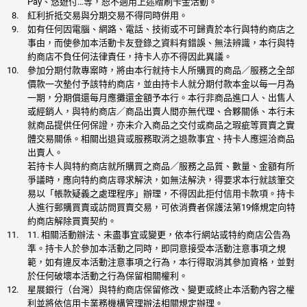
Pay、悠遊付…等，恕不適用上述贈刷卡金活動。
紅利折抵交易與分期交易不得同時併用。
如有任何因電腦、網路、電話、技術或不可歸責於本行與特約商店之
事由，而使參加本活動卡友登錄之資料有錯誤、無法辨識，本行與特
約商店不負任何法律責任，持卡人亦不得因此異議。
參加分期付款專案時，將由本行就持卡人所購買的商品／服務之全部
價款一次墊付予該特約商店，並由持卡人就分期付款本金以每一月為
一期，分期償還每月應攤還金額予本行。本行非商品進口人、出售人
或經銷人，與特約商店／商品出賣人間亦無代理、合夥關係、本行未
就商品提供任何保證，亦未介入商品之交付或商品之瑕疵等買賣之實
體交易關係。相關出退貨或服務取消之退款事宜、持卡人應逕洽商品
出賣人。
若持卡人與特約商店就所購買之商品／服務之品質、數量、金額有所
爭議時，應向特約商店尋求解決，如無法解決，得要求本行就該筆交
易以「帳款疑義之處理程序」辦理，不得因此拒付信用卡款項。持卡
人進行郵購買賣或訪問買賣交易，可依消費者保護法第19條規定向特
約商店解除買賣契約。
11. 相關活動辦法、未盡事宜或變更，依本行網站或特約商店公告為
準。持卡人於參加本活動之同時，即同意接受本活動注意事項之規
範，如有違反本活動注意事項之行為，本行得取消其參加資格，並對
於任何破壞本活動之行為保留相關權利。
星展銀行（台灣）與特約商店保留修改、變更或終止本活動內容之權
利並將依信用卡業務機構管理辦法相關規定辦理。