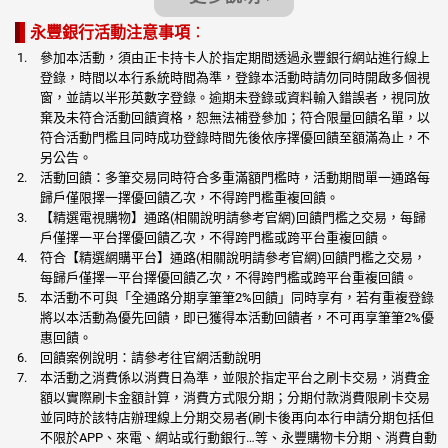
永豐銀行活動注意事項
：
參加本活動，須由正卡持卡人於指定期間透過永豐銀行網站進行線上
登錄，時間以本行系統時間為準，登錄本活動時請勿同時開啟多個視
窗，並請以半形英數字登錄。逾期未登錄或資料輸入錯誤者，視同放
棄及未符合活動回饋資格，恕無法補登參加；符合限量回饋名單，以
符合活動門檻且同時成功登錄時間先後依序擇優回饋至額滿為止，不
另公告。
活動回饋：多筆交易同時符合多重滿額門檻時，活動期間單一通路每
歸戶僅限擇一擇優回饋乙次，不得跨門檻重複回饋。
【精選電視購物】通路(相關說明請參考官網)回饋門檻之交易，每歸
戶僅擇一平台擇優回饋乙次，不得跨門檻或跨平台重複回饋。
符合【精選網購平台】通路(相關說明請參考官網)回饋門檻之交易，
每歸戶僅擇一平台擇優回饋乙次，不得跨門檻或跨平台重複回饋。
本活動不可與「全通路分期享筆筆2%回饋」同時享有，若有重複登錄
將以本活動為優先回饋，即已獲得本活動回饋者，不可再享筆筆2%優
惠回饋。
回饋案例說明：請參考往官網活動說明
本活動之消費係以消費日為準，並限於指定平台之刷卡交易，消費金
額以實際刷卡金額計算，消費方式限分期；分期付款消費限刷卡交易
並同時於該特店辦理線上分期交易者(刷卡後再向本行申請分期包括但
不限於APP、來電、網站或行動銀行…等、永豐購物卡分期、消費自動