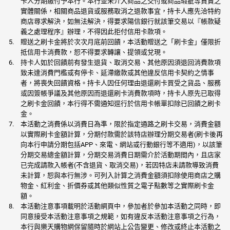
卡人分期繳付予本行。本行並未介入商品之交付或商品瑕疵等買賣之
實體關係，相關商品退貨或服務取消之退款事宜，持卡人應先洽特約
商店尋求解決，如無法解決，得要求陽信銀行就該筆交易以『帳款疑
義之處理程序』辦理，不得因此拒付信用卡款項。
贈送之刷卡金將於次次月底前回饋，本活動贈送之「刷卡金」僅限折
抵信用卡消費款，恕不得要求轉讓、提領或兌現。
持卡人如於回饋前有發生退貨、取消交易、其他原因須退回消費款項
致未達消費門檻或有停卡、延滯繳款或其他違反信用卡契約之情事
者，將喪失回饋資格。持卡人因任何理由退還刷卡買受之貨品、服務
或因簽帳爭議及其他原因而退還刷卡消費款項時，持卡人原先已取得
之刷卡金回饋，本行得不需通知逕行於信用卡帳單扣除已回饋之刷卡
金。
本活動之消費係以消費日為準，限於指定通路之刷卡交易，消費金額
以實際刷卡金額計算，分期付款需於該特店辦理分期交易者(刷卡後再
向本行申請分期包括APP、來電、網站或行動銀行等不適用)，以該筆
分期交易總金額計算，分期交易消費日期需介於活動期間內，且店家
已完成請款入帳者(不含退貨、取消交易)，若因特店未請款導致消費
未計算，恕與本行無涉。可列入計算之消費金額須扣除使用商店之購
物金、紅利金、折價券或其他類似性質之電子點數等之實際刷卡金
額。
本活動注意事項載明於活動網頁中，參加者於參加本活動之同時，即
同意接受本活動注意事項之規範，如有違反本活動注意事項之行為，
本行與樂天購物網保留隨時於網站上公告變更、修改或終止本活動之