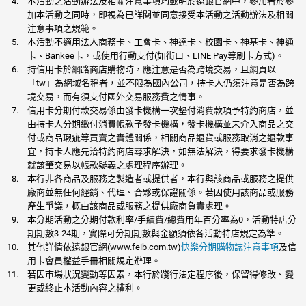
本活動之活動辦法及相關注意事項均載明於遠銀官網中，參加者於參
加本活動之同時，即視為已詳閱並同意接受本活動之活動辦法及相關
注意事項之規範。
本活動不適用法人商務卡、工會卡、神達卡、校園卡、神基卡、神通
卡、Bankee卡，或使用行動支付(如街口、LINE Pay等刷卡方式)。
持信用卡於網路商店購物時，應注意是否為跨境交易，且網頁以
「tw」為網域名稱者，並不限為國內公司，持卡人仍須注意是否為跨
境交易，而有須支付國外交易服務費之情事。
信用卡分期付款交易係由發卡機構一次墊付消費款項予特約商店，並
由持卡人分期繳付消費帳款予發卡機構，發卡機構並未介入商品之交
付或商品瑕疵等買賣之實體關係，相關商品退貨或服務取消之退款事
宜，持卡人應先洽特約商店尋求解決，如無法解決，得要求發卡機構
就該筆交易以帳款疑義之處理程序辦理。
本行非各商品及服務之製造者或提供者，本行與該商品或服務之提供
廠商並無任何經銷、代理、合夥或保證關係。若因使用該商品或服務
產生爭議，概由該商品或服務之提供廠商負責處理。
本分期活動之分期付款利率/手續費/總費用年百分率為0，活動特店分
期期數3-24期，實際可分期期數與金額須依各活動特店規定為準。
其他詳情依遠銀官網(www.feib.com.tw)
快樂分期購物誌注意事項
及信
用卡會員權益手冊相關規定辦理。
若因市場狀況變動等因素，本行於踐行法定程序後，保留得修改、變
更或終止本活動內容之權利。