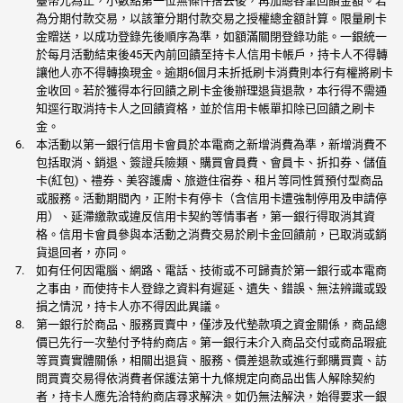
臺幣元為止，小數點第一位無條件捨去後，再加總各筆回饋金額。若
為分期付款交易，以該筆分期付款交易之授權總金額計算。限量刷卡
金贈送，以成功登錄先後順序為準，如額滿關閉登錄功能。一銀統一
於每月活動結束後45天內前回饋至持卡人信用卡帳戶，持卡人不得轉
讓他人亦不得轉換現金。逾期6個月未折抵刷卡消費則本行有權將刷卡
金收回。若於獲得本行回饋之刷卡金後辦理退貨退款，本行得不需通
知逕行取消持卡人之回饋資格，並於信用卡帳單扣除已回饋之刷卡
金。
本活動以第一銀行信用卡會員於本電商之新增消費為準，新增消費不
包括取消、銷退、簽證兵險類、購買會員費、會員卡、折扣券、儲值
卡(紅包)、禮券、美容護膚、旅遊住宿券、租片等同性質預付型商品
或服務。活動期間內，正附卡有停卡（含信用卡遭強制停用及申請停
用）、延滯繳款或違反信用卡契約等情事者，第一銀行得取消其資
格。信用卡會員參與本活動之消費交易於刷卡金回饋前，已取消或銷
貨退回者，亦同。
如有任何因電腦、網路、電話、技術或不可歸責於第一銀行或本電商
之事由，而使持卡人登錄之資料有遲延、遺失、錯誤、無法辨識或毀
損之情況，持卡人亦不得因此異議。
第一銀行於商品、服務買賣中，僅涉及代墊款項之資金關係，商品總
價已先行一次墊付予特約商店。第一銀行未介入商品交付或商品瑕疵
等買賣實體關係，相關出退貨、服務、價差退款或進行郵購買賣、訪
問買賣交易得依消費者保護法第十九條規定向商品出售人解除契約
者，持卡人應先洽特約商店尋求解決。如仍無法解決，始得要求一銀