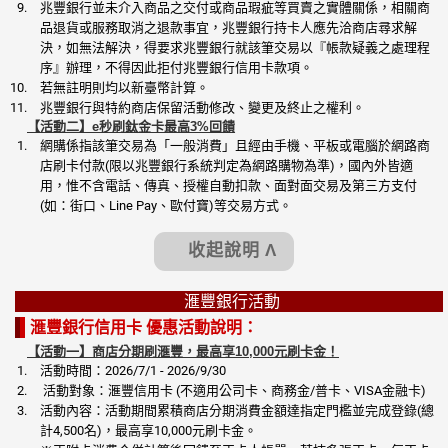
兆豐銀行並未介入商品之交付或商品瑕疵等買賣之實體關係，相關商
品退貨或服務取消之退款事宜，兆豐銀行持卡人應先洽商店尋求解
決，如無法解決，得要求兆豐銀行就該筆交易以『帳款疑義之處理程
序』辦理，不得因此拒付兆豐銀行信用卡款項。
若無註明則均以新臺幣計算。
兆豐銀行與特約商店保留活動修改、變更及終止之權利。
【活動二】e秒刷鈦金卡最高3%回饋
網購係指該筆交易為「一般消費」且經由手機、平板或電腦於網路商
店刷卡付款(限以兆豐銀行系統判定為網路購物為準)，國內外皆適
用，惟不含電話、傳真、授權自動扣款、面對面交易及第三方支付
(如：街口、Line Pay、歐付寶)等交易方式。
收起說明 Λ
滙豐銀行活動
滙豐銀行信用卡 優惠活動說明：
【活動一】商店分期刷滙豐，最高享10,000元刷卡金！
活動時間：2026/7/1 - 2026/9/30
活動對象：滙豐信用卡 (不適用公司卡、商務金/普卡、VISA金融卡)
活動內容：活動期間累積商店分期消費金額達指定門檻並完成登錄(總
計4,500名)，最高享10,000元刷卡金。