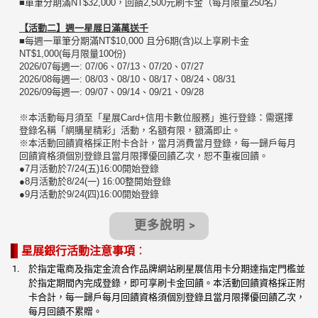
■單筆分期滿NT$32,000，回饋2,500元刷卡金（每月限量250名）
【活動二】週一星展日滿萬送千
■每週一單筆分期滿NT$10,000 且分6期(含)以上享刷卡金
NT$1,000(每月限量100份)
2026/07每週一: 07/06、07/13、07/20、07/27
2026/08每週一: 08/03、08/10、08/17、08/24、08/31
2026/09每週一: 09/07、09/14、09/21、09/28
※本活動每月須至「星展Card+信用卡數位服務」進行登錄：需選擇
登錄名稱「網購星精彩」活動，名額有限，額滿即止。
※本活動回饋資格採正附卡合計，當月消費當月登錄，每一歸戶每月
回饋資格須個別登錄且當月限擇優回饋乙次，恕不重複回饋。
●7月活動於7/24(五)16:00開始登錄
●8月活動於8/24(一) 16:00整開始登錄
●9月活動於9/24(四)16:00開始登錄
更多說明 >
星展銀行活動注意事項
：
於指定電商及指定金流合作品牌網站刷星展信用卡分期達指定門檻並
於指定期間內完成登錄，即可享刷卡金回饋。本活動回饋資格採正附
卡合計，每一歸戶每月回饋資格須個別登錄且當月限擇優回饋乙次，
每月回饋不累贈。