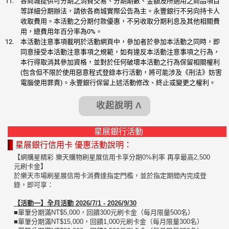
各商城提供可分期之消費交易、分期期數、金額及所適用之商品項目
等詳細分期辦法，請依各商城實際公告為主。永豐銀行不另向持卡人
收取費用。本活動之分期付款優惠，不另收取分期利息及其他相關費
用，總費用年百分率為0%。
本活動注意事項載明於活動網頁中，參加者於參加本活動之同時，即
同意接受本活動注意事項之規範，如有違反本活動注意事項之行為，
本行得取消其參加資格，並對於任何破壞本活動之行為保留相關權利
(包含但不限於使用惡意程式登錄本行活動，將可能涉及《刑法》妨害
電腦使用罪責)。永豐銀行保留上述活動修改、終止或變更之權利。
收起說明 Λ
星展銀行活動
星展銀行信用卡 優惠活動說明：
【網購星精彩 樂天購物刷星展信用卡享分期0%利率 再享最高2,500
元刷卡金】
於樂天市場刷星展信用卡消費達指定門檻，並於指定期間內完成登
錄，即可享：
【活動一】全月活動 2026/7/1 - 2026/9/30
■單筆分期滿NT$5,000，回饋300元刷卡金（每月限量500名）
■單筆分期滿NT$15,000，回饋1,000元刷卡金（每月限量300名）