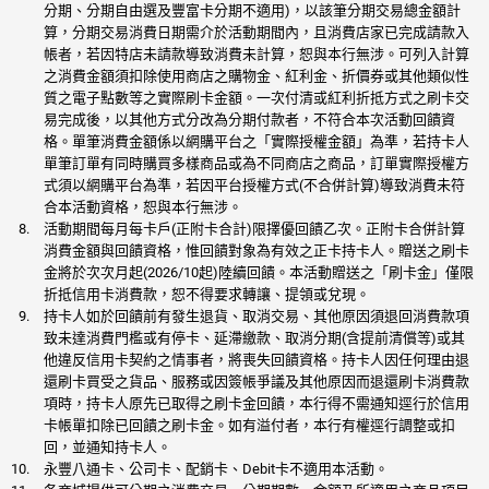
分期、分期自由選及豐富卡分期不適用)，以該筆分期交易總金額計
算，分期交易消費日期需介於活動期間內，且消費店家已完成請款入
帳者，若因特店未請款導致消費未計算，恕與本行無涉。可列入計算
之消費金額須扣除使用商店之購物金、紅利金、折價券或其他類似性
質之電子點數等之實際刷卡金額。一次付清或紅利折抵方式之刷卡交
易完成後，以其他方式分改為分期付款者，不符合本次活動回饋資
格。單筆消費金額係以網購平台之「實際授權金額」為準，若持卡人
單筆訂單有同時購買多樣商品或為不同商店之商品，訂單實際授權方
式須以網購平台為準，若因平台授權方式(不合併計算)導致消費未符
合本活動資格，恕與本行無涉。
活動期間每月每卡戶(正附卡合計)限擇優回饋乙次。正附卡合併計算
消費金額與回饋資格，惟回饋對象為有效之正卡持卡人。贈送之刷卡
金將於次次月起(2026/10起)陸續回饋。本活動贈送之「刷卡金」僅限
折抵信用卡消費款，恕不得要求轉讓、提領或兌現。
持卡人如於回饋前有發生退貨、取消交易、其他原因須退回消費款項
致未達消費門檻或有停卡、延滯繳款、取消分期(含提前清償等)或其
他違反信用卡契約之情事者，將喪失回饋資格。持卡人因任何理由退
還刷卡買受之貨品、服務或因簽帳爭議及其他原因而退還刷卡消費款
項時，持卡人原先已取得之刷卡金回饋，本行得不需通知逕行於信用
卡帳單扣除已回饋之刷卡金。如有溢付者，本行有權逕行調整或扣
回，並通知持卡人。
永豐八通卡、公司卡、配銷卡、Debit卡不適用本活動。