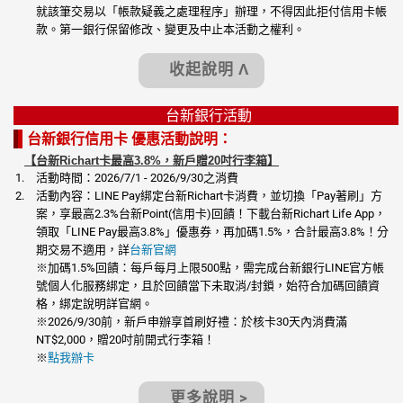
就該筆交易以「帳款疑義之處理程序」辦理，不得因此拒付信用卡帳
款。第一銀行保留修改、變更及中止本活動之權利。
收起說明 Λ
台新銀行活動
台新銀行信用卡 優惠活動說明：
【台新Richart卡最高3.8%，新戶贈20吋行李箱】
活動時間：2026/7/1 - 2026/9/30之消費
活動內容：LINE Pay綁定台新Richart卡消費，並切換「Pay著刷」方
案，享最高2.3%台新Point(信用卡)回饋！下載台新Richart Life App，
領取「LINE Pay最高3.8%」優惠券，再加碼1.5%，合計最高3.8%！分
期交易不適用，詳
台新官網
※加碼1.5%回饋：每戶每月上限500點，需完成台新銀行LINE官方帳
號個人化服務綁定，且於回饋當下未取消/封鎖，始符合加碼回饋資
格，綁定說明詳官網。
※2026/9/30前，新戶申辦享首刷好禮：於核卡30天內消費滿
NT$2,000，贈20吋前開式行李箱！
※
點我辦卡
更多說明 >