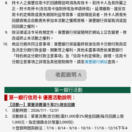
持卡人之滙豐信用卡於回饋贈送時須為有效卡，若持卡人及其所屬之
正、附卡有停卡(含信用卡強制停用及申請停用)、延滯繳款、違反信
用卡約定條款或喪失期限利益等情事，或辦理退貨者，持卡人將喪失
回饋資格且自動喪失參加本活動之獲贈資格，滙豐銀行保留取消或追
回回饋之權利。
除法律或法令另有規定外，滙豐銀行保留隨時於網站上公告變更、修
改或終止本活動之權利。
商店分期共同注意事項：滙豐銀行保留最終核准信用卡分期付款與否
及決定分期付款金額、期數等之權利。其他未盡事項悉依滙豐銀行
「特約商店分期付款注意事項」及「信用卡約定條款」辦理，信用卡
分期注意事項之詳情及其他限制條件，請至
滙豐銀行網站
查詢。
收起說明 Λ
第一銀行活動
第一銀行信用卡 優惠活動說明：
【活動一】單筆消費滿千享2%現金回饋
活動時間：2026/7/1 - 12/31
活動辦法：單筆消費(含分期)滿$1,000享2%現金回饋(每月回饋上限
1,000元，指定通路合計限量2,000份)
※登錄時間與辦法：7/16、8/14、9/16、10/16、11/16、12/16下午4