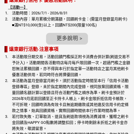
遠東銀行信用卡 優惠活動說明：
【活動一】
活動時間：2026/7/1 - 2026/8/31
活動內容：單月累積分期滿額，回饋刷卡金：(需當月登錄當月刷卡)
■滿NT$10,000(含)以上，回饋NT$200(限量100名)
更多說明 >
遠東銀行活動-注意事項
本活動限分期交易，活動回饋門檻採正附卡消費合併計算(刷退交易不
予計入)，活動期間各活動特店每月每戶限回饋一次，超過門檻之金額
恕無法累積回饋，亦不得與本行於指定單一活動特店之當月其他刷卡
優惠活動併用，若同時符合將擇優回饋。
本活動為當月登錄當月刷卡，須於活動指定時間至本行「信用卡活動
登錄專區」登錄，未於指定期間內完成登錄，視同放棄回饋資格，限
量回饋名額計算以登錄且符合活動門檻之順序為準。刷卡金預計於
2026年9月底前回饋至正卡持卡人帳上，刷卡金限折抵信用卡帳款，
不可折現，回饋時須為有效卡且無逾期繳款或其他違反信用卡約定條
款之情事，始具回饋資格，實際回饋時間依本行作業時間為準。
若付款失敗、訂單取消、退貨及刷退款項視為消費減項，獲贈之刷卡
金回饋及HAPPY GO點數將調整扣回；停卡時剩餘未折抵之刷卡金亦
將失效，敬請留意。