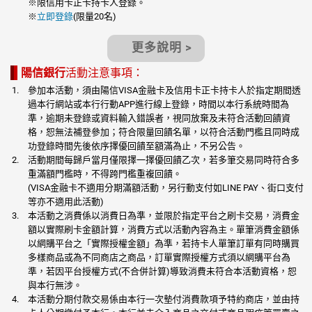
※限信用卡正卡持卡人登錄。
※
立即登錄
(限量20名)
更多說明 >
陽信銀行
活動注意事項：
參加本活動，須由陽信VISA金融卡及信用卡正卡持卡人於指定期間透
過本行網站或本行行動APP進行線上登錄，時間以本行系統時間為
準，逾期未登錄或資料輸入錯誤者，視同放棄及未符合活動回饋資
格，恕無法補登參加；符合限量回饋名單，以符合活動門檻且同時成
功登錄時間先後依序擇優回饋至額滿為止，不另公告。
活動期間每歸戶當月僅限擇一擇優回饋乙次，若多筆交易同時符合多
重滿額門檻時，不得跨門檻重複回饋。
(VISA金融卡不適用分期滿額活動，另行動支付如LINE PAY、街口支付
等亦不適用此活動)
本活動之消費係以消費日為準，並限於指定平台之刷卡交易，消費金
額以實際刷卡金額計算，消費方式以活動內容為主。單筆消費金額係
以網購平台之「實際授權金額」為準，若持卡人單筆訂單有同時購買
多樣商品或為不同商店之商品，訂單實際授權方式須以網購平台為
準，若因平台授權方式(不合併計算)導致消費未符合本活動資格，恕
與本行無涉。
本活動分期付款交易係由本行一次墊付消費款項予特約商店，並由持