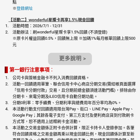
點
※
登錄網址
【活動二】wonderful星璨卡再享1.5%現金回饋
活動時間：2026/7/1 - 12/31
活動辦法：刷wonderful星璨卡享1.5%回饋 (不須登錄)
※原卡片權益回饋0.5%，回饋無上限 ※加碼1%每月帳單回饋上限500
元
更多說明 >
第一銀行注意事項
：
公司卡與簽帳金融卡不列入消費回饋資格。
活動一回饋適用單筆、聯合信用卡中心商店分期交易(需結帳頁面選擇
「信用卡分期付款」交易，且分期前總金額須達活動門檻)，排除由你
分期卡、來電分期及iLEO信用卡自動分期功能。
分期0利率：零手續費、分期利率與總費用年百分率均為0%。
本活動行動支付回饋適用限台灣Pay、街口、LINE Pay、Apple Pay、
Google Pay；其餘各電子支付、第三方支付及便利商店貨到付款刷卡
方式等，恕不適用上述贈刷卡金活動。
本活動之交易金額係正附卡合併計算，限正卡持卡人登錄參加。各筆
符合回饋資格之交易金額再乘以現金回饋比例，現金回饋係計算至新