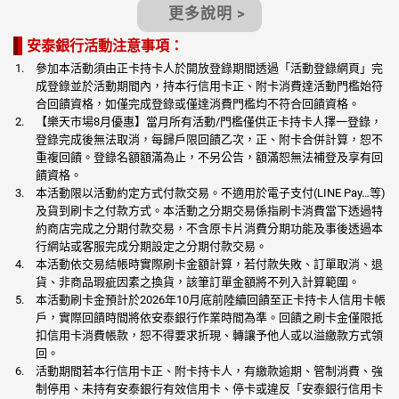
更多說明 >
安泰銀行活動注意事項：
參加本活動須由正卡持卡人於開放登錄期間透過「活動登錄網頁」完
成登錄並於活動期間內，持本行信用卡正、附卡消費達活動門檻始符
合回饋資格，如僅完成登錄或僅達消費門檻均不符合回饋資格。
【樂天市場8月優惠】當月所有活動/門檻僅供正卡持卡人擇一登錄，
登錄完成後無法取消，每歸戶限回饋乙次，正、附卡合併計算，恕不
重複回饋。登錄名額額滿為止，不另公告，額滿恕無法補登及享有回
饋資格。
本活動限以活動約定方式付款交易。不適用於電子支付(LINE Pay…等)
及貨到刷卡之付款方式。本活動之分期交易係指刷卡消費當下透過特
約商店完成之分期付款交易，不含原卡片消費分期功能及事後透過本
行網站或客服完成分期設定之分期付款交易。
本活動依交易結帳時實際刷卡金額計算，若付款失敗、訂單取消、退
貨、非商品瑕疵因素之換貨，該筆訂單金額將不列入計算範圍。
本活動刷卡金預計於2026年10月底前陸續回饋至正卡持卡人信用卡帳
戶，實際回饋時間將依安泰銀行作業時間為準。回饋之刷卡金僅限抵
扣信用卡消費帳款，恕不得要求折現、轉讓予他人或以溢繳款方式領
回。
活動期間若本行信用卡正、附卡持卡人，有繳款逾期、管制消費、強
制停用、未持有安泰銀行有效信用卡、停卡或違反「安泰銀行信用卡