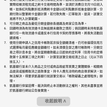
實際結帳流程完成之刷卡交易時間為準，並須於消費日次月15日前入
帳。如係紅利點數折抵消費刷卡金額以紅利點數折抵後金額計算、分
期付款以整筆刷卡金額計算，若付款失敗、訂單取消、退貨，該筆交
易將不列入計算範圍。
可分期之商品及最低分期金額依各通路及商家公告為準。
回饋時須為有效流通卡且無逾期未繳款之情形；倘回饋時未持有凱基
銀行任一有效流通卡或違反本行信用卡契約等情事時，將喪失活動回
饋資格。
使用分期申請人之信用卡帳款若非採全額繳清者，仍可依循環信用方
式選擇每月最低應繳金額繳付。如未清償全部之應付帳款時，分期交
易之得計息本金，將自當期繳款截止日起依約定利率（信用卡約定條
款第十五條第三項之利率），計算至該筆交易結清之日止（元以下四
捨五入）。
凱基銀行並未介入商品之交付或商品瑕疵等買賣之實體關係，相關商
品退貨或服務取消之退款事宜，持卡人應先洽特約商店尋求解決，如
無法解決，得要求凱基銀行就該筆交易以「帳款疑義之處理程序」辦
理。
凱基銀行保留詮釋、裁決與終止本活動辦法之權利，其他未盡事宜將
於凱基銀行網站公告後實施。
收起說明 Λ