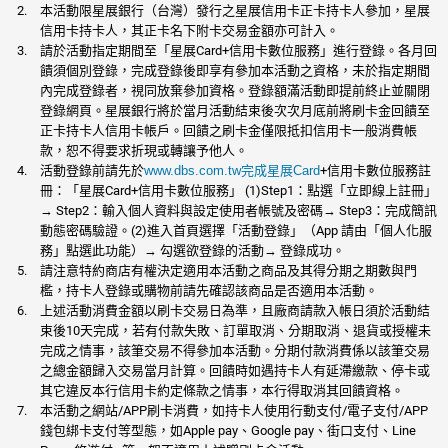
本活動限星展銀行（台灣）發行之星展信用卡正卡持卡人參加，星展
信用卡持卡人，其正卡名下附卡交易金額亦可計入。
請於活動指定期間至「星展Card+信用卡數位服務」進行登錄。各月回
饋須個別登錄，完成登錄後即享有參加本活動之資格，未於指定期間
內完成登錄者，視同放棄參加資格。登錄額滿活動即提前終止並關閉
登錄網頁。星展銀行將於當月活動結束後次次月底前將刷卡金回饋至
正卡持卡人信用卡帳戶。回饋之刷卡金僅限抵扣信用卡一般消費帳
款，恕不得要求折現或轉讓予他人。
活動登錄前請先於
www.dbs.com.tw完成星展Card
+信用卡數位服務註
冊：「星展Card+信用卡數位服務」 (1)Step1：點選「立即線上註冊」
→ Step2：輸入個人資料與設定使用者帳號及密碼→ Step3：完成簡訊
動態密碼驗證。(2)進入首頁選擇「活動登錄」（App 請由「個人化服
務」點選此功能）→ 勾選欲登錄的活動→ 登錄成功。
請注意特約商店有權決定適用本活動之商品及其得分期之期數與門
檻，持卡人登錄或購物前請先確認該商品是否適用本活動。
上述活動消費金額以刷卡交易日為準，且廠商請款入帳日須於活動結
束後10天完成，若有付款失敗、訂單取消、分期取消、退貨或授權未
完成之情事，該筆交易不得參加本活動。分期付款消費係以該筆交易
之總金額歸入交易當月計算。回饋時如遇持卡人有延滯繳款、停卡或
其它違反本行信用卡約定條款之情事，本行得取消其回饋資格。
本活動之網站/APP刷卡消費，如持卡人使用行動支付/電子支付/APP
錢包綁卡支付等型態，如Apple pay、Google pay、街口支付、Line