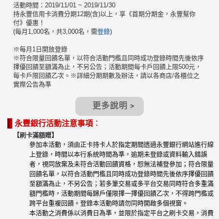
活動時間：2019/11/01 ~ 2019/11/30
持永豐信用卡消費分期12期(含)以上，享《首期分期金，永豐幫你
付》優惠！
(每月1,000名，共3,000名，需
登錄
)
※每月1日開放登錄
※符合限量回饋名單，以符合活動門檻且同時成功登錄時間先後依序
擇優回饋至額滿為止，不另公告；活動期間每卡戶回饋上限500元，
每卡戶限回饋乙次。※詳細分期期數及辦法，請以各商店/各櫃位之
實際公告為準
更多說明 >
永豐銀行活動注意事項
：
【刷卡滿額贈】
參加本活動，須由正卡持卡人於指定期間透過永豐銀行網站進行線
上登錄，時間以本行系統時間為準，逾期未登錄或資料輸入錯誤
者，視同放棄及未符合活動回饋資格，恕無法補登參加；符合限量
回饋名單，以符合活動門檻且同時成功登錄時間先後依序擇優回饋
至額滿為止，不另公告；若多筆交易或多平台交易同時符合多重滿
額門檻時，活動期間每歸戶僅限擇一擇優回饋乙次，不得跨門檻或
跨平台重複回饋。登錄本活動時請勿同時開啟多個視窗。
本活動之消費係以消費日為準，並限於指定平台之刷卡交易，消費