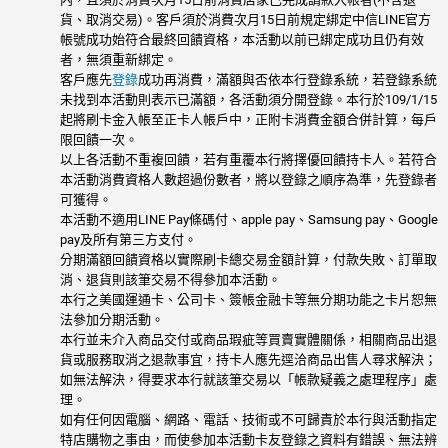
貨、取消交易)。客戶須於消費次月15日前規定綁定中信LINE官方
帳號成功始符合最終回饋資格，本活動以前已綁定成功且仍有效
者，無須重新綁定。
客戶應先
登錄
成功再消費，滿額與否依本行登錄系統，若登錄系統
未找到本活動則表示已滿額，各活動須分開登錄。本行於109/1/15
起將刷卡金入帳至正卡人帳戶中，正附卡消費金額合併計算，每戶
限回饋一次。
以上各活動不重複回饋，若有重覆本行將擇優回饋持卡人。若符合
本活動消費資格人數超過份數者，將以登錄之順序為準，先登錄者
可獲得。
本活動不適用LINE Pay條碼付、apple pay、Samsung pay、Google
pay及所有第三方支付。
分期滿額回饋資格以實際刷卡總交易金額計算，付款失敗、訂單取
消、退貨則該筆交易不得參加本活動。
本行之美國運通卡、公司卡、簽帳金融卡等無分期功能之卡片恕無
法參加分期活動。
本行並未介入商品交付或商品瑕疵等買賣實體關係，相關商品出退
貨或服務取消之退款事宜，持卡人應先逕洽商品出售人尋求解決；
如無法解決，得要求本行就該筆交易以「帳款疑義之處理程序」處
理。
如有任何因電腦、網路、電話、技術或不可歸責於本行與活動指定
特店購物之事由，而使參加本活動卡友登錄之資料有錯誤、無法辨