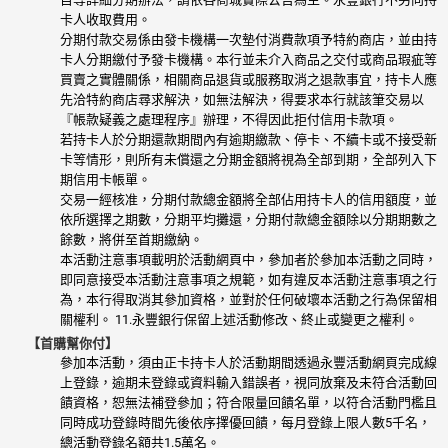
卡人收取費用。
分期付款交易係由發卡機構一次墊付消費款項予特約商店，並由持
卡人分期繳付予發卡機構。本行並未介入商品之交付或商品瑕疵等
買賣之實體關係，相關商品退貨或服務取消之退款事宜，持卡人應
先洽特約商店尋求解決，如無法解決，得要求本行就該筆交易以
『帳款疑義之處理程序』辦理，不得因此拒付信用卡款項。
若持卡人於分期還款期間內有逾期繳款、停卡、不續卡或不接受新
卡等情形，則所有未償還之分期金額將視為全部到期，全部列入下
期信用卡帳單。
交易一經核准，分期付款總金額將全部佔用持卡人的信用額度，並
依所選擇之期數，分期平均攤還，分期付款總金額除以分期期數之
餘數，將併至首期繳納。
本活動注意事項載明於活動網頁中，參加者於參加本活動之同時，
即同意接受本活動注意事項之規範，如有違反本活動注意事項之行
為，本行得取消其參加資格，並對於任何破壞本活動之行為保留相
關權利。 11.永豐銀行保留上述活動修改、終止或變更之權利。
【首購幫你付】
參加本活動，須由正卡持卡人於活動期間透過永豐活動網頁完成線
上登錄，逾期未登錄或資料輸入錯誤者，視同放棄及未符合活動回
饋資格，恕無法補登參加；符合限量回饋名單，以符合活動門檻且
同時成功登錄時間先後依序擇優回饋，每月登錄上限人數5千名，
總活動登錄名額共1.5萬名。