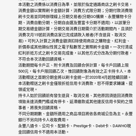
本活動之消費係以消費日為準，並限於指定通路商店之刷卡交易，
消費金額以實際刷卡金額計算，消費方式限分期；分期付款消費限
刷卡交易並同時辦理線上分期交易者(分期GO購樂、永豐購物卡分
期、消費自動分期、分期自由選及豐富卡分期不適用)，以該筆分
期交易總金額計算，分期交易消費日期需介於活動期間內，且須於
消費次月15號前消費店家已完成請款入帳者(不含退貨、取消交
易)。可列入計算之消費金額須扣除使用商店之購物金、紅利金、
折價券或其他類似性質之電子點數等之實際刷卡金額。一次付清或
紅利折抵方式之刷卡交易完成後，以其他方式分改為分期付款者，
不符合本次活動回饋資格。
活動期間每卡戶正、附卡消費及回饋合併計算，每卡戶回饋上限
500元，每卡戶限回饋乙次，惟回饋對象為有效之正卡持卡人。本
活動贈送之首期分期金將以刷卡金統一於2020年4月起陸續回饋。
本活動贈送之刷卡金僅限折抵信用卡消費款，恕不得要求轉讓、提
領或兌現。
持卡人如於回饋前有發生退貨、取消交易、其他原因須退回消費款
項致未達消費門檻或有停卡、延滯繳款或其他違反信用卡契約之情
事者，將喪失回饋資格。
不同分期期數、金額所適用之商品項目將依各商城公告為主。永豐
銀行不另向持卡人收取費用。
永豐八通卡、公司卡、配銷卡、Prestige卡、Debit卡、DAWHO現
金回饋信用卡不適用本活動。