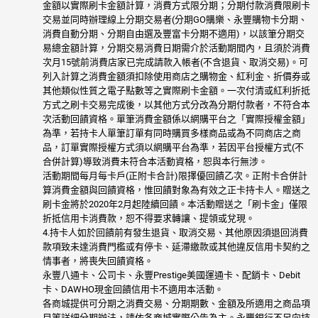
金額以實際刷卡金額計算，消費方式限分期；分期付款消費限刷卡
交易並同時辦理線上分期交易者(分期GO購樂、永豐購物卡分期、
消費自動分期、分期自由選及豐富卡分期不適用)，以該筆分期交
易總金額計算，分期交易消費日期需介於活動期間內，且須於消費
次月15號前消費店家已完成請款入帳者(不含退貨、取消交易)。可
列入計算之消費金額須扣除使用商店之購物金、紅利金、折價券或
其他類似性質之電子點數等之實際刷卡金額。一次付清或紅利折抵
方式之刷卡交易完成後，以其他方式分改為分期付款者，不符合本
次活動回饋資格。單筆消費金額係以網購平台之「實際授權金額」
為準，若持卡人單筆訂單有同時購買多樣商品或為不同商店之商
品，訂單實際授權方式須以網購平台為準，若因平台授權方式(不
合併計算)導致消費未符合本活動資格，恕與本行無涉。
活動期間每月每卡戶(正附卡合計)限擇優回饋乙次。正附卡合併計
算消費金額與回饋資格，惟回饋對象為有效之正卡持卡人。贈送之
刷卡金將於2020年2月起陸續回饋。本活動贈送之「刷卡金」僅限
折抵信用卡消費款，恕不得要求轉讓、提領或兌現。
4.持卡人如於回饋前有發生退貨、取消交易、其他原因須退回消費
款項致未達消費門檻或有停卡、延滯繳款或其他違反信用卡契約之
情事者，將喪失回饋資格。
永豐八通卡、公司卡、永豐Prestige美國運通卡、配銷卡、Debit
卡、DAWHO現金回饋信用卡不適用本活動。
各商城提供可分期之消費交易、分期期數、金額及所適用之商品項
目等詳細分期辦法，請依各商城實際公告為主。永豐銀行不另向持