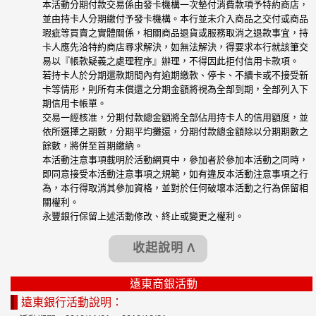
本活動分期付款交易係由發卡機構一次墊付消費款項予特約商店，
並由持卡人分期繳付予發卡機構。本行並未介入商品之交付或商品
瑕疵等買賣之實體關係，相關商品退貨或服務取消之退款事宜，持
卡人應先洽特約商店尋求解決，如無法解決，得要求本行就該筆交
易以『帳款疑義之處理程序』辦理，不得因此拒付信用卡款項。
若持卡人於分期還款期間內有逾期繳款、停卡、不續卡或不接受新
卡等情形，則所有未償還之分期金額將視為全部到期，全部列入下
期信用卡帳單。
交易一經核准，分期付款總金額將全部佔用持卡人的信用額度，並
依所選擇之期數，分期平均攤還，分期付款總金額除以分期期數之
餘數，將併至首期繳納。
本活動注意事項載明於活動網頁中，參加者於參加本活動之同時，
即同意接受本活動注意事項之規範，如有違反本活動注意事項之行
為，本行得取消其參加資格，並對於任何破壞本活動之行為保留相
關權利。
永豐銀行保留上述活動修改、終止或變更之權利。
收起說明 Λ
遠東商銀活動
遠東銀行活動說明：