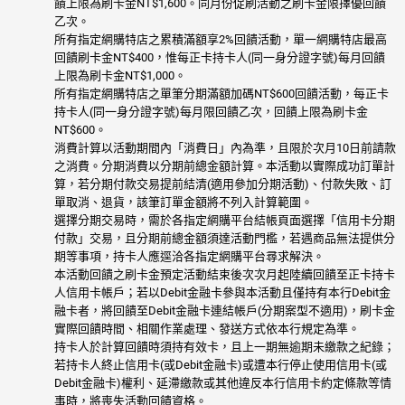
饋上限為刷卡金NT$1,600。同月份促刷活動之刷卡金限擇優回饋
乙次。
所有指定網購特店之累積滿額享2%回饋活動，單一網購特店最高
回饋刷卡金NT$400，惟每正卡持卡人(同一身分證字號)每月回饋
上限為刷卡金NT$1,000。
所有指定網購特店之單筆分期滿額加碼NT$600回饋活動，每正卡
持卡人(同一身分證字號)每月限回饋乙次，回饋上限為刷卡金
NT$600。
消費計算以活動期間內「消費日」內為準，且限於次月10日前請款
之消費。分期消費以分期前總金額計算。本活動以實際成功訂單計
算，若分期付款交易提前結清(適用參加分期活動)、付款失敗、訂
單取消、退貨，該筆訂單金額將不列入計算範圍。
選擇分期交易時，需於各指定網購平台結帳頁面選擇「信用卡分期
付款」交易，且分期前總金額須達活動門檻，若遇商品無法提供分
期等事項，持卡人應逕洽各指定網購平台尋求解決。
本活動回饋之刷卡金預定活動結束後次次月起陸續回饋至正卡持卡
人信用卡帳戶；若以Debit金融卡參與本活動且僅持有本行Debit金
融卡者，將回饋至Debit金融卡連結帳戶(分期案型不適用)，刷卡金
實際回饋時間、相關作業處理、發送方式依本行規定為準。
持卡人於計算回饋時須持有效卡，且上一期無逾期未繳款之紀錄；
若持卡人終止信用卡(或Debit金融卡)或遭本行停止使用信用卡(或
Debit金融卡)權利、延滯繳款或其他違反本行信用卡約定條款等情
事時，將喪失活動回饋資格。