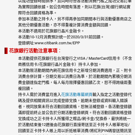
以成功登錄時間排序，且同時符合各活動消費門檻之成功交易訂單
為實際回饋依據。如公告時間有落差，則以花旗(台灣)銀行網站實
際符合回饋資格為準。
參加本活動之持卡人，另不得再參加同期間本行與活動優惠商店之
其他分期優惠活動，亦不得重複計算消費金額與回饋。
本活動不適用於花旗銀行晶片金融卡。
本活動10-12月消費預計統一於2020/3/31前回饋。
登錄網址:www.citibank.com.tw/EPP
花旗銀行活動注意事項
：
本活動提供花旗銀行在台灣發行之VISA / MasterCard信用卡（不含
商務信用卡/花旗銀行晶片金融卡）持卡人參加。
本活動限活動期間內刷花旗信用卡之新增分期消費適用，正、附卡
消費合併計算。分期交易以消費日為準，於活動期間內累積分期消
費金額達指定門檻，每人每月限擇優惠回饋乙次，恕不得跨級距重
複回饋。
持卡人需於消費當月進入
花旗活動專屬網頁
輸入指定之活動登錄代
碼及提供相關資訊以完成登錄兌換，逾期未登錄或資料輸入錯誤
者，視同放棄未符合活動回饋資格，恕無法補登錄。各活動登錄額
滿即提前終止並公告於分期活動登錄網頁。符合活動回饋資格登錄
兌換成功之正卡持卡人所獲得之贈品/刷卡金/兌換券，最快將統一
於活動結束後12週後由花旗銀行直接寄送至正卡持卡人帳單地址/
回饋至正卡持卡人帳上用以折抵帳單消費/將紅利PIN碼發送簡訊至