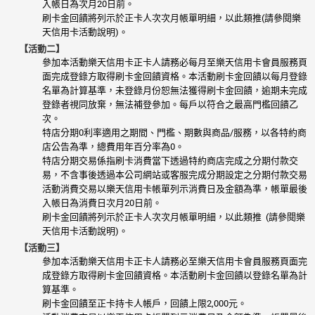
入帳日為次月20日前。
刷卡金回饋將列示於正卡人次次月帳單明細，以此類推(請參閱樂
天信用卡活動說明)。
【活動二】
參加本活動樂天信用卡正卡人請務必每月至樂天信用卡會員服務頁
面完成登錄方取得刷卡金回饋資格。本活動刷卡金回饋以每月登錄
名單為計算基準，未登錄月份恕無法獲得刷卡金回饋，逾期未完成
登錄者視同放棄，無法補登參加。每戶以符合之最高門檻回饋乙
次。
特店分期0利率適用之期間、門檻、期數與商品/服務，以各特約商
店公告為準，總費用年百分率為0。
特店分期交易係指刷卡消費當下透過特約商店完成之分期付款交
易，不含事後透過本公司網站或客服完成分期設定之分期付款交易
活動消費交易以樂天信用卡帳單列示消費日及金額為準，帳單最後
入帳日為消費日次月20日前。
刷卡金回饋將列示於正卡人次次月帳單明細，以此類推 (請參閱樂
天信用卡活動說明)。
【活動三】
參加本活動樂天信用卡正卡人請務必至樂天信用卡會員服務頁面完
成登錄方取得刷卡金回饋資格。本活動刷卡金回饋以登錄名單為計
算基準。
刷卡金回饋至正卡持卡人帳戶，回饋上限2,000元。