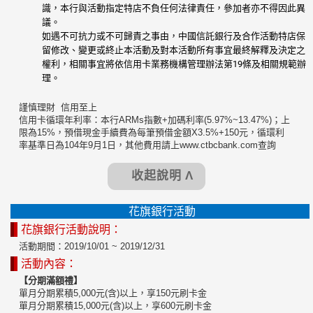
識，本行與活動指定特店不負任何法律責任，參加者亦不得因此異
議。
如遇不可抗力或不可歸責之事由，中國信託銀行及合作活動特店保
留修改、變更或終止本活動及對本活動所有事宜最終解釋及決定之
權利，相關事宜將依信用卡業務機構管理辦法第19條及相關規範辦
理。
謹慎理財 信用至上
信用卡循環年利率：本行ARMs指數+加碼利率(5.97%~13.47%)；上
限為15%，預借現金手續費為每筆預借金額X3.5%+150元，循環利
率基準日為104年9月1日，其他費用請上www.ctbcbank.com查詢
收起說明 Λ
花旗銀行活動
花旗銀行活動說明：
活動期間：2019/10/01 ~ 2019/12/31
活動內容：
【分期滿額禮】
單月分期累積5,000元(含)以上，享150元刷卡金
單月分期累積15,000元(含)以上，享600元刷卡金