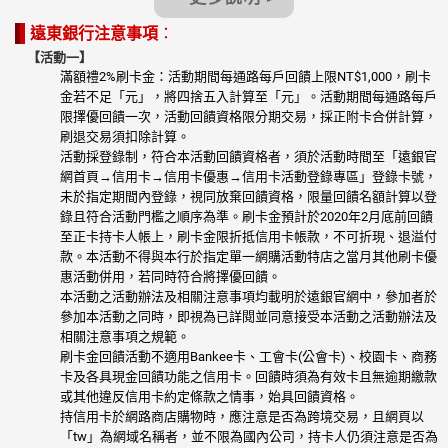
遠東銀行注意事項
：
【活動一】
滿額禮2%刷卡金：活動期間每通路每戶回饋上限NT$1,000，刷卡
金若不足「元」，將四捨五入計算至「元」。活動期間每通路每戶
限擇優回饋一次，活動回饋資格限分期交易，採正附卡合併計算，
刷退交易須扣除計算。
活動採登錄制，符合本活動回饋資格者，須於活動時間至「遠銀官
網首頁→信用卡→信用卡優惠→信用卡活動登錄專區」登錄卡號，
未於指定期間內登錄，視同放棄回饋資格，限量回饋名額計算以登
錄且符合活動門檻之順序為準。刷卡金預計於2020年2月底前回饋
至正卡持卡人帳上，刷卡金限折抵信用卡帳款，不可折現、退溢付
款。本活動不得與本行於指定單一網購活動特店之當月其他刷卡優
惠活動併用，若同時符合將擇優回饋。
本活動之活動辦法及相關注意事項均載明於遠銀官網中，參加者於
參加本活動之同時，即視為已詳閱並同意接受本活動之活動辦法及
相關注意事項之規範。
刷卡金回饋活動不適用Bankee卡、工會卡(公會卡)、校園卡、商務
卡及各具現金回饋功能之信用卡。回饋時須為有效卡且無逾期繳款
或其他違反信用卡約定條款之情事，始具回饋資格。
持信用卡於網路商店購物時，應注意是否為跨境交易，且網頁以
「tw」為網域名稱者，並不限為國內公司，持卡人仍須注意是否為