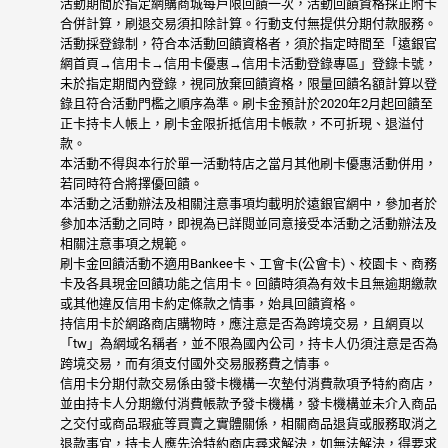
活動期間於指定網購商城每戶限回饋一次，活動回饋資格採正附卡
合併計算，刷退交易須扣除計算。行動支付無提供分期付款服務。
活動採登錄制，符合本活動回饋資格者，須於指定時間至「遠銀官
網首頁→信用卡→信用卡優惠→信用卡活動登錄專區」登錄卡號，
未於指定期間內登錄，視同放棄回饋資格，限量回饋名額計算以登
錄且符合活動門檻之順序為準。刷卡金預計於2020年2月起回饋至
正卡持卡人帳上，刷卡金限折抵信用卡帳款，不可折現、退溢付
款。
本活動不得與本行於單一活動特店之當月其他刷卡優惠活動併用，
若同時符合將擇優回饋。
本活動之活動辦法及相關注意事項均載明於遠銀官網中，參加者於
參加本活動之同時，即視為已詳閱並同意接受本活動之活動辦法及
相關注意事項之規範。
刷卡金回饋活動不適用Bankee卡、工會卡(公會卡)、校園卡、商務
卡及各具現金回饋功能之信用卡。回饋時須為有效卡且無逾期繳款
或其他違反信用卡約定條款之情事，始具回饋資格。
持信用卡於網路商店購物時，應注意是否為跨境交易，且網頁以
「tw」為網域名稱者，並不限為國內公司，持卡人仍須注意是否為
跨境交易，而有須支付國外交易服務費之情事。
信用卡分期付款交易係由發卡機構一次墊付消費款項予特約商店，
並由持卡人分期繳付消費帳款予發卡機構，發卡機構並未介入商品
之交付或商品瑕疵等買賣之實體關係，相關商品退貨或服務取消之
退款事宜，持卡人應先洽特約商店尋求解決，如無法解決，得要求