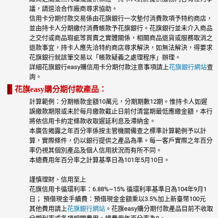
議，請逕洽合作廠商尋求協助。
信用卡分期付款交易係由花旗銀行一次墊付消費款項予特約商店，
並由持卡人分期繳付消費帳款予花旗銀行。花旗銀行並未介入商品
之交付或商品瑕疵等買賣之實體關係，相關商品退貨或服務取消之
退款事宜，持卡人應先洽特約商店尋求解決，如無法解決，得要求
花旗銀行就該筆交易以「帳款疑義之處理程序」辦理。
詳細花旗銀行easy購信用卡分期付款注意事項請上
花旗銀行網站
查
詢。
花旗easy購分期付款產品：
計算範例：分期帳款金額10萬元，分期期數12期。惟持卡人如遲
誤繳款期限或未於每月繳款截止日前付清當期最低應繳金額，本行
將依信用卡約定條款收取遲延利息及滯納金。
本廣告揭露之年百分率係按主管機關備查之標準計算範例予以計
算，實際條件，仍以銀行提供之產品為準。每一客戶實際之年百分
率仍視其個別產品及個人信用狀況而有所不同。
本總費用年百分率之計算基準日為101年5月10日。
謹慎理財、信用至上
花旗信用卡循環利率：6.88%~15% 循環利率基準日為104年9月1
日； 預借現金手續費：預借現金金額乘以3.5%加上新臺幣100元
其他費用請上
花旗銀行網站
。花旗easy購分期付款產品目前不收取