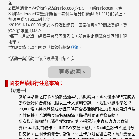
金
2.單筆消費且須分期付款滿NT$8,888(含)以上，贈NT$888刷卡金
3.刷Mastercard單筆消費(含一次付清及分期)滿NT$1,111(含)以上，
加碼再贈NT$111刷卡金
*2019/11/14 00:00 起於本行活動網頁、國泰優惠APP開放登錄，登
錄名額限量3,000名。
*每正卡戶於單一網購平台限回饋乙次，所有指定網購合計回饋上限
兩筆。
*立即登錄：請至國泰世華銀行網站
登錄
。
*活動一與活動二每戶限擇優回饋乙次。
更多說明 >
國泰世華銀行注意事項
：
【活動一】
參加本活動之持卡人須於透過本行活動網頁、國泰優惠APP完成活
動登錄始符合資格（限以正卡人資料登錄），活動登錄限量名額
20,000名，將以登錄成功且同時符合各活動門檻之成功交易訂單為
回饋依據，若活動登錄名額額滿，將提前關閉登錄系統。
所有指定網購特店消費採獨立計算不得累積(東森及森森合併計
算)。本活動商務卡、LINE PAY交易不適用，Debit金融卡不適用分
期交易，正附卡消費合併計算，每正卡戶限回饋乙次，每戶最高回