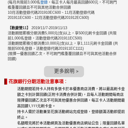
(每月共限前3,000名
登錄
，每正卡人每月最高回饋600元，不可跨門
檻重覆回饋且不可與其他活動合併回饋
10月活動登錄代碼201910EC600、11月活動登錄代碼
201911EC600、12月活動登錄代碼201912EC600)
【歡慶雙
11
】
2019/11/7-2019/11/13
活動期間累積分期消費5,000元(含)以上，享500元刷卡金回饋 (共限
前1,000名登錄，活動登錄代碼201911EC500)
活動期間累積分期消費10,000元(含)以上，享1,111元刷卡金回饋 (共
限前500名登錄，活動登錄代碼201911EC1111)
(限擇一優惠回饋乙次，不可跨門檻重覆回饋且不可與其他活動合併
回饋)
更多說明 >
花旗銀行分期活動注意事項
：
活動期間若持卡人持有多張卡於本優惠商店消費，將以最高刷卡金
額之卡別計算回饋(正附卡消費合併計算)，且每人活動期間每商店
限擇優回饋乙次且不可與其他優惠合併回饋，每正卡人活動期間最
高回饋1,111元刷卡金。
持卡人需於活動兼至花旗活動網站完成登錄，登錄額滿活動即提前
終止。
名額贈完將於本活動網頁及活動優惠商店網站公告；限量回饋名單