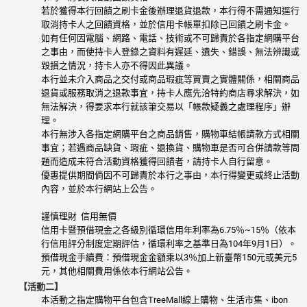
若於獲得本行回饋之刷卡金後辦理退貨退款，本行得不需通知逕行
取消持卡人之回饋資格，並於信用卡帳單扣除已回饋之刷卡金。
如有任何因電腦、網路、電話、技術或不可歸責於各指定網購平台
之事由，而使持卡人登錄之資料有遲延、遺失、錯誤、無法辨識或
毀損之情況，持卡人亦不得因此異議。
本行並未介入商品之交付或商品瑕疵等買賣之實體關係，相關商品
退貨或服務取消之退款事宜，持卡人應先洽特約商店尋求解決，如
無法解決，得要求本行就該筆交易以「帳款疑義之處理程序」辦
理。
本行無涉入各指定網購平台之商品銷售，購物車結帳請款方式相關
事宜；若遇商品缺貨、瑕疵、退換貨、購物車是否可合併請款等問
題而造成未符合活動資格獲得回饋者，請持卡人自行留意。
優惠提供期間倘因不可歸責於本行之事由，本行得變更或終止活動
內容，並於本行網站上公告。
謹慎理財 信用無價
信用卡暨預借現金之各級別循環信用年利率為6.75％~15％（依本
行信用評分制度定期評估，循環利率之基準日為104年9月1日）。
預借現金手續費：預借現金金額乘以3％加上新臺幣150元或美元5
元，其他相關費用係依本行網站公告。
【活動二】
本活動之指定購物平台包含TreeMall線上購物、生活市集、ibon