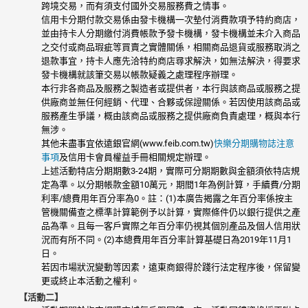
跨境交易，而有須支付國外交易服務費之情事。
信用卡分期付款交易係由發卡機構一次墊付消費款項予特約商店，
並由持卡人分期繳付消費帳款予發卡機構，發卡機構並未介入商品
之交付或商品瑕疵等買賣之實體關係，相關商品退貨或服務取消之
退款事宜，持卡人應先洽特約商店尋求解決，如無法解決，得要求
發卡機構就該筆交易以帳款疑義之處理程序辦理。
本行非各商品及服務之製造者或提供者，本行與該商品或服務之提
供廠商並無任何經銷、代理、合夥或保證關係。若因使用該商品或
服務產生爭議，概由該商品或服務之提供廠商負責處理，概與本行
無涉。
其他未盡事宜依遠銀官網(www.feib.com.tw)
快樂分期購物誌注意
事項
及信用卡會員權益手冊相關規定辦理。
上述活動特店分期期數3-24期，實際可分期期數與金額須依特店規
定為準。以分期帳款金額10萬元，期間1年為例計算，手續費/分期
利率/總費用年百分率為0。註：(1)本廣告揭露之年百分率係按主
管機關備查之標準計算範例予以計算，實際條件仍以銀行提供之產
品為準。且每一客戶實際之年百分率仍視其個別產品及個人信用狀
況而有所不同。(2)本總費用年百分率計算基礎日為2019年11月1
日。
若因市場狀況變動等因素，遠東商銀得於踐行法定程序後，保留變
更或終止本活動之權利。
【活動二】