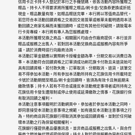
信用卡正卡持卡人登記於本行之手機號碼，依各活動內容所獲贈之
贈品，持卡人不得要求將所獲贈之贈品/刷卡金/兌換券更換或折抵
現金。贈品數量有限，如贈品贈送完畢，本行將以等值商品替代。
若您符合本活動回饋資格之交易因交易簽單或帳單未載明適用本活
動回饋之商家名稱而未獲回饋時，或您有其他任何疑問，請致電本
行卡背專線，本行將有專人為您服務處理。
本活動所獲贈兌換之商品、相關圖片均由合作廠商提供，本行並非
贈品或服務之出售人，若對因本活動兌換商品或服務內容有所爭
議，請於消費時逕行向廠商洽詢。
本活動訂單金額應以實際刷卡授權金額為準，分期交易以消費日為
準。本活動符合回饋資格之訂單須成功刷花旗卡付款且未退貨始可
具有回饋資格，若付款失敗、訂單取消、分期取消、退貨，該筆交
易不得參加本活動。所有參加本活動所持有之花旗信用卡所載特定
卡號於活動期間至贈品/刷卡金回饋時，皆須為有效卡且無逾期未
繳款情事；持卡人若有不符合或違反本活動規定事項者或所持有之
花旗信用卡發生遭限制或停止使用或延滯繳款之情事，花旗銀行保
有取消回饋之權利。
本活動注意事項載明於活動網頁中，參加者於參加本活動之同時，
即同意接受本活動注意事項之規範，如有違反本活動注意事項之行
為，特約商店與花旗銀行得取消其參加或回饋資格，並對於任何破
壞本活動之行為保留相關權利。
花旗銀行僅提供產品優惠訊息，並非商品或服務之出售人，與合作
廠商之間並無代理或提供保證，持卡人對於提供服務內容有任何爭