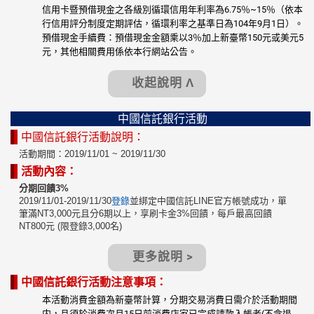
信用卡暨預借現金之各級別循環信用年利率為6.75％~15％（依本
行信用評分制度定期評估，循環利率之基準日為104年9月1日）。
預借現金手續費：預借現金金額乘以3％加上新臺幣150元或美元5
元，其他相關費用係依本行網站公告。
收起說明 Λ
中國信託銀行活動
中國信託銀行活動說明：
活動期間：2019/11/01 ~ 2019/11/30
活動內容：
分期回饋3%
2019/11/01-2019/11/30
登錄
並綁定中國信託LINE官方帳號成功，單
筆滿NT3,000元且分6期以上，享刷卡金3%回饋，每戶最高回饋
NT800元 (限登錄3,000名)
更多說明 >
中國信託銀行活動注意事項：
本活動消費金額為新臺幣計算，分期交易消費日需介於活動期間
内，且須於消費次月15日前消費店家已完成請款入帳者(不含退