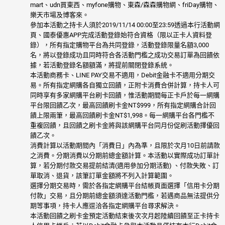
mart、udn買東西、myfone購物、東森/森森購物網、friDay購物、
樂天市場及博客來。
參加本活動之持卡人須於2019/11/14 00:00至23:59透過本行活動網
頁、國泰優惠APP完成活動登錄始符合資格（限以正卡人資料登
錄），所有指定購物平台為共同登錄，活動登錄限量名額3,000
名，將以登錄成功且同時符合各活動門檻之成功交易訂單為回饋依
據，若活動登錄名額額滿，將提前關閉登錄系統。
本活動商務卡、LINE PAY交易不適用，Debit金融卡不適用分期交
易。所有指定網購各自獨立回饋，正附卡消費合併計算，持卡人可
同時享有多家網購平台刷卡回饋，惟活動期間每正卡戶於每一網購
平台限回饋乙次，最高回饋刷卡金NT$999，所有指定網購合計回
饋上限兩筆，最高回饋刷卡金NT$1,998。每一網購平台各門檻不
重複回饋，且回饋之刷卡金將與該網購平台同月份促刷活動擇優回
饋乙次。
消費計算以活動期間內「消費日」內為準，且限於次月10日前請款
之消費。分期消費以分期前總金額計算。本活動以實際成功訂單計
算，若分期付款交易提前結清(適用參加分期活動) 、付款失敗、訂
單取消、退貨，該筆訂單金額將不列入計算範圍。
選擇分期交易時，需於各指定網購平台結帳頁面選擇「信用卡分期
付款」交易，且分期前總金額須達活動門檻，若遇商品無法提供分
期等事項，持卡人應逕洽各指定網購平台尋求解決。
本活動回饋之刷卡金預定活動結束後次次月起陸續回饋至正卡持卡