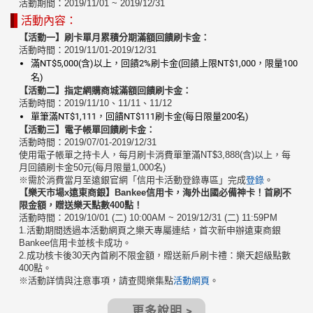
活動期間：2019/11/01 ~ 2019/12/31
活動內容：
【活動一】刷卡單月累積分期滿額回饋刷卡金：
活動時間：2019/11/01-2019/12/31
滿NT$5,000(含)以上，回饋2%刷卡金(回饋上限NT$1,000，限量100
名)
【活動二】指定網購商城滿額回饋刷卡金：
活動時間：2019/11/10、11/11、11/12
單筆滿NT$1,111，回饋NT$111刷卡金(每日限量200名)
【活動三】電子帳單回饋刷卡金：
活動時間：2019/07/01-2019/12/31
使用電子帳單之持卡人，每月刷卡消費單筆滿NT$3,888(含)以上，每
月回饋刷卡金50元(每月限量1,000名)
※需於消費當月至遠銀官網「信用卡活動登錄專區」完成
登錄
。
【樂天市場
x
遠東商銀】
Bankee
信用卡，海外出國必備神卡！首刷不
限金額，贈送樂天點數
400
點！
活動時間：2019/10/01 (二) 10:00AM ~ 2019/12/31 (二) 11:59PM
1.活動期間透過本活動網頁之樂天專屬連結，首次新申辦遠東商銀
Bankee信用卡並核卡成功。
2.成功核卡後30天內首刷不限金額，贈送新戶刷卡禮：樂天超級點數
400點。
※活動詳情與注意事項，請查閱樂集點
活動網頁
。
更多說明 >