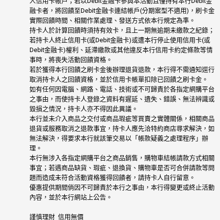
人信用卡帳戶；若以Debit金融卡參與本活動且僅持有本行Debit金
融卡者，將回饋至Debit金融卡連結帳戶(分期案型不適用)，刷卡金
實際回饋時間、相關作業處理、發送方式依本行規定為準。
持卡人於計算回饋時須持有效卡，且上一期無逾期未繳款之紀錄；
若持卡人終止信用卡(或Debit金融卡)或遭本行停止使用信用卡(或
Debit金融卡)權利、延滯繳款或其他違反本行信用卡約定條款等情
事時，將喪失活動回饋資格。
若於獲得本行回饋之刷卡金後辦理退貨退款，本行得不需通知逕行
取消持卡人之回饋資格，並於信用卡帳單扣除已回饋之刷卡金。
如有任何因電腦、網路、電話、技術或不可歸責於各指定網購平台
之事由，而使持卡人登錄之資料有遲延、遺失、錯誤、無法辨識或
毀損之情況，持卡人亦不得因此異議。
本行並未介入商品之交付或商品瑕疵等買賣之實體關係，相關商品
退貨或服務取消之退款事宜，持卡人應先洽特約商店尋求解決，如
無法解決，得要求本行就該筆交易以「帳款疑義之處理程序」辦
理。
本行無涉入各指定網購平台之商品銷售，購物車結帳請款方式相關
事宜；若遇商品缺貨、瑕疵、退換貨、購物車是否可合併請款等問
題而造成未符合活動資格獲得回饋者，請持卡人自行留意。
優惠提供期間倘因不可歸責於本行之事由，本行得變更或終止活動
內容，並於本行網站上公告。
謹慎理財 信用無價