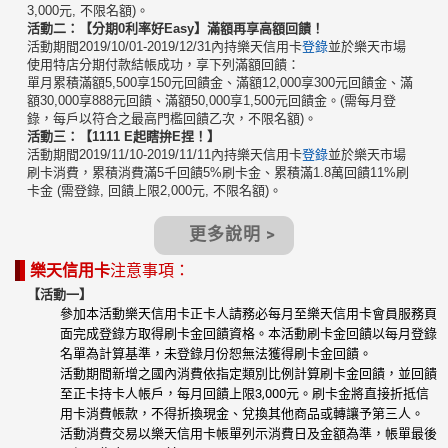
3,000元, 不限名額)。
活動二：【分期0利率好Easy】滿額再享高額回饋！
活動期間2019/10/01-2019/12/31內持樂天信用卡
登錄
並於樂天市場
使用特店分期付款結帳成功，享下列滿額回饋：
單月累積滿額5,500享150元回饋金、滿額12,000享300元回饋金、滿
額30,000享888元回饋、滿額50,000享1,500元回饋金。(需每月登
錄，每戶以符合之最高門檻回饋乙次，不限名額)。
活動三：【1111 E起瞎拚E捏！】
活動期間2019/11/10-2019/11/11內持樂天信用卡
登錄
並於樂天市場
刷卡消費，累積消費滿5千回饋5%刷卡金、累積滿1.8萬回饋11%刷
卡金 (需登錄, 回饋上限2,000元, 不限名額)。
更多說明 >
樂天信用卡
注意事項：
【活動一】
參加本活動樂天信用卡正卡人請務必每月至樂天信用卡會員服務頁
面完成登錄方取得刷卡金回饋資格。本活動刷卡金回饋以每月登錄
名單為計算基準，未登錄月份恕無法獲得刷卡金回饋。
活動期間新增之國內消費依指定類別比例計算刷卡金回饋，並回饋
至正卡持卡人帳戶，每月回饋上限3,000元。刷卡金將直接折抵信
用卡消費帳款，不得折換現金、兌換其他商品或轉讓予第三人。
活動消費交易以樂天信用卡帳單列示消費日及金額為準，帳單最後