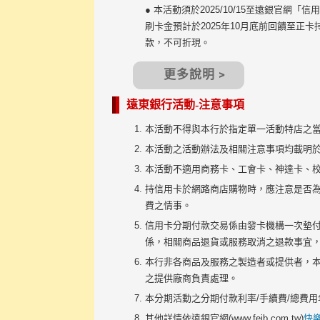
● 本活動須於2025/10/15至遠銀
刷卡金預計於2025年10月底前回饋至
款，不可折現。
更多說明 >
遠東銀行活動-注意事項
本活動不得與本行於指定單一活動特店之
本活動之活動辦法及相關注意事項均載明
本活動不適用商務卡、工會卡、神達卡、校園卡
持信用卡於網路商店購物時，應注意是否為
費之情事。
信用卡分期付款交易係由發卡機構一次墊
係，相關商品退貨或服務取消之退款事宜
本行非各商品及服務之製造者或提供者，
之提供廠商負責處理。
本分期活動之分期付款利率/手續費/總費用
其他詳情依遠銀官網(www.feib.com.tw)
快