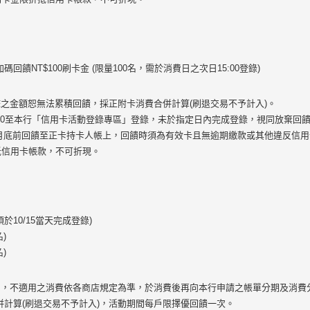
碼回饋NT$100刷卡金 (限量100名，需於消費日之次日15:00登錄)
檻之金額恕無法累積回饋，採正附卡消費合併計算(刷退交易不予計入)。
5:00至本行「信用卡活動登錄專區」登錄，未於指定日內完成登錄，視同放棄
10月底前回饋至正卡持卡人帳上，回饋時須為有效卡且無逾期繳款或其他違反信
抵信用卡帳款，不可折現。
10/15當天完成登錄)
名)
名)
易，不適用之消費依各商店規定為準，於消費後再向本行申請之帳單分期及消費
併計算(刷退交易不予計入)，活動期間每戶限擇優回饋一次。