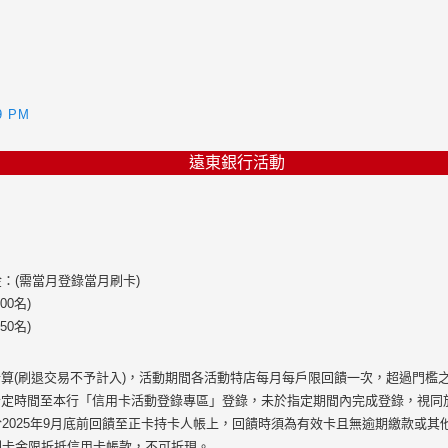
59 PM
遠東銀行活動
：(需當月登錄當月刷卡)
00名)
50名)
計算(刷退交易不予計入)，活動期間各活動特店每月每戶限回饋一次，超過門檻
指定時間至本行「信用卡活動登錄專區」登錄，未於指定期間內完成登錄，視同
2025年9月底前回饋至正卡持卡人帳上，回饋時須為有效卡且無逾期繳款或其
刷卡金限折抵信用卡帳款，不可折現。