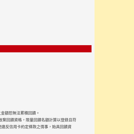
之金額恕無法累積回饋。
放棄回饋資格，限量回饋名額計算以登錄且符
他違反信用卡約定條款之情事，始具回饋資