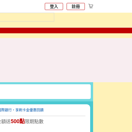
登入
註冊
500點
金額送
限期點數