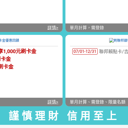
詳情>
單月計算，需登錄
享
1,000元刷卡金
07/01-12/31
聯邦賴點卡/
刷卡金
元刷卡金
詳情>
單月計算、需登錄、限量名額
謹慎理財 信用至上