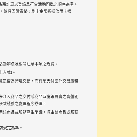
回饋名額計算以登錄且符合活動門檻之順序為準。
事，始具回饋資格；刷卡金限折抵信用卡帳
活動辦法及相關注意事項之規範。
卡方式)。
意是否為跨境交易，而有須支付國外交易服務
未介入商品之交付或商品瑕疵等買賣之實體關
帳款疑義之處理程序辦理。
用該商品或服務產生爭議，概由該商品或服務
特店規定為準。