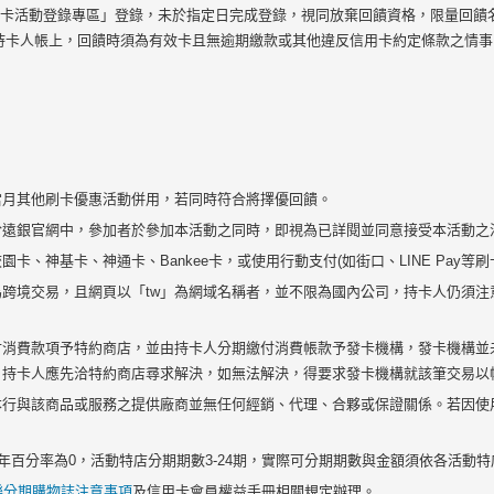
官網「信用卡活動登錄專區」登錄，未於指定日完成登錄，視同放棄回饋資格，限量
正卡持卡人帳上，回饋時須為有效卡且無逾期繳款或其他違反信用卡約定條款之情
當月其他刷卡優惠活動併用，若同時符合將擇優回饋。
於遠銀官網中，參加者於參加本活動之同時，即視為已詳閱並同意接受本活動之
、神基卡、神通卡、Bankee卡，或使用行動支付(如街口、LINE Pay等刷
跨境交易，且網頁以「tw」為網域名稱者，並不限為國內公司，持卡人仍須注
付消費款項予特約商店，並由持卡人分期繳付消費帳款予發卡機構，發卡機構並
，持卡人應先洽特約商店尋求解決，如無法解決，得要求發卡機構就該筆交易以
本行與該商品或服務之提供廠商並無任何經銷、代理、合夥或保證關係。若因使
年百分率為0，活動特店分期期數3-24期，實際可分期期數與金額須依各活動
樂分期購物誌注意事項
及信用卡會員權益手冊相關規定辦理。