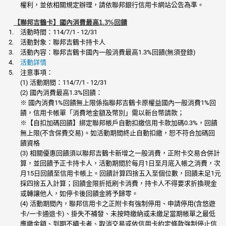
權利，並依相關規定辦理，請依聯邦銀行信用卡網站公告為準。
【聯邦吉鶴卡】國內消費最高1.3%回饋
活動時間：114/7/1 - 12/31
活動對象：聯邦吉鶴卡持卡人
活動內容：聯邦吉鶴卡國內一般消費最高1.3%回饋(無須登錄)
活動詳情
注意事項：
(1) 活動期間：114/7/1 - 12/31
(2) 國內消費最高1.3%回饋：
※ 國內消費1%回饋無上限係指聯邦吉鶴卡原權益國內一般消費1%回
饋，信用卡帳單「消費地金額及幣別」需以新台幣請款；
※【自扣加碼回饋】綁定聯邦帳戶自動扣繳信用卡款加碼0.3%，回饋
無上限(不含保費交易)。如活動期間終止自動扣繳，恕不符合加碼回
饋資格
(3) 相關優惠回饋須以聯邦吉鶴卡新增之一般消費，正附卡交易合併計
算，並回饋予正卡持卡人，活動期間於每月1日至月底入帳之消費，次
月15日回饋至信用卡帳上。回饋計算四捨五入至個位數，回饋未足1元
採四捨五入計算；回饋金限折抵刷卡消費，持卡人不得要求折換現金
或轉讓他人，如停卡後回饋金將予歸零。
(4) 活動期間內，聯邦信用卡之正附卡有強制停用、申請停用(含悠遊
卡/一卡通退卡)、掛失不補發、未按時繳納或未繳足當期帳單之最低
應繳金額、到期不續卡者、取消交易或依信用卡約定條款強制停止信