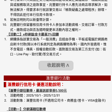
貨或服務取消之退款事宜，兆豐銀行持卡人應先洽商店尋求解決，如
無法解決，得要求本行就該筆交易以『帳款疑義之處理程序』辦理，
不得因此拒付本行信用卡款項。
若無註明則均以新臺幣計算。
兆豐銀行保留審核信用卡持卡人參加本活動資格、交易訂單、付款方
式、繳款成功與否及隨時變更本活動內容之權利。
【活動二】e秒刷鈦金卡最高3%回饋
網購係指該筆交易為「一般消費」且經由手機、平板或電腦於網路商
店刷卡付款(限以本行系統判定為網路購物為準)，國內外皆適用，惟
不含電話、傳真、授權自動扣款、面對面交易及第三方支付 (如：街
口、Line Pay、歐付寶)等交易方式。
收起說明 Λ
滙豐銀行活動
滙豐銀行信用卡 優惠活動說明：
【
滙豐分期狂歡季，最高送即享券5,500元
活動時間：2025/10/1 - 2025/12/31
活動對象：滙豐信用卡 (不適用公司卡、商務金/普卡、VISA金融卡)
【活動一】分期滿額狂歡禮