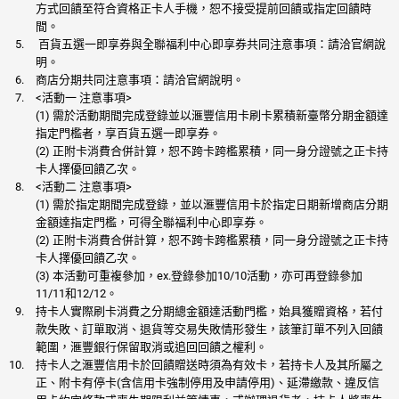
方式回饋至符合資格正卡人手機，恕不接受提前回饋或指定回饋時
間。
百貨五選一即享券與全聯福利中心即享券共同注意事項：請洽官網說
明。
商店分期共同注意事項：請洽官網說明。
<活動一 注意事項>
(1) 需於活動期間完成登錄並以滙豐信用卡刷卡累積新臺幣分期金額達
指定門檻者，享百貨五選一即享券。
(2) 正附卡消費合併計算，恕不跨卡跨檻累積，同一身分證號之正卡持
卡人擇優回饋乙次。
<活動二 注意事項>
(1) 需於指定期間完成登錄，並以滙豐信用卡於指定日期新增商店分期
金額達指定門檻，可得全聯福利中心即享券。
(2) 正附卡消費合併計算，恕不跨卡跨檻累積，同一身分證號之正卡持
卡人擇優回饋乙次。
(3) 本活動可重複參加，ex.登錄參加10/10活動，亦可再登錄參加
11/11和12/12。
持卡人實際刷卡消費之分期總金額達活動門檻，始具獲贈資格，若付
款失敗、訂單取消、退貨等交易失敗情形發生，該筆訂單不列入回饋
範圍，滙豐銀行保留取消或追回回饋之權利。
持卡人之滙豐信用卡於回饋贈送時須為有效卡，若持卡人及其所屬之
正、附卡有停卡(含信用卡強制停用及申請停用)、延滯繳款、違反信