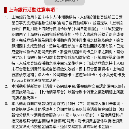
上海銀行活動注意事項
：
上海銀行信用卡正卡持卡人(本活動稱持卡人)須於活動登錄前三日營
業日事先完成綁定數位帳單(含電子或行動帳單)，並設定以「上海銀
行帳戶自動扣繳上海銀行信用卡帳單(下稱自動扣繳)」，且須於登錄
期間內至上海銀行官網完成登錄參加，持卡人應就各活動分別完成登
錄。完成登錄者視為同意本活動內容與注意事項之條款及約定，逾登
錄期間未完成登錄者，恕無法補登參加。各活動回饋名額有限，已完
成登錄並符合活動消費門檻，於登錄月起至刷卡金回饋之期間，需仍
設定以上海銀行帳戶扣繳卡款並有成功扣繳紀錄，回饋順序認定係依
持卡人成功登錄各活動之順序由先至後排序；已成功登錄之持卡人如
未符合活動消費門檻或自動扣繳失敗者，即未符合回饋資格，上海銀
行將依序遞補；法人卡、公司商務卡、悠遊Debit卡、小小兵分期卡及
Teresa卡恕無法參加本活動。
本活動所稱新增刷卡消費，各網購平台/電視購物交易認定說明以銀行
網頁說明為主；【其他網購平台】以新增刷卡消費之請款明細上所載
商店名稱為準。
本活動消費商店請款須在消費次月15日（含）前請款入帳且未取消、
退貨退款或有其他爭議者；分期付款交易以該筆消費總金額計算（如
新增分期刷卡消費總金額為6,000元，以6,000元計）。若使用紅利折
抵交易或其他現金積點(含折扣碼)消費，刷卡消費金額係以折抵消費
後之實際刷卡授權金額為準。退貨交易將扣減該筆刷卡金額。