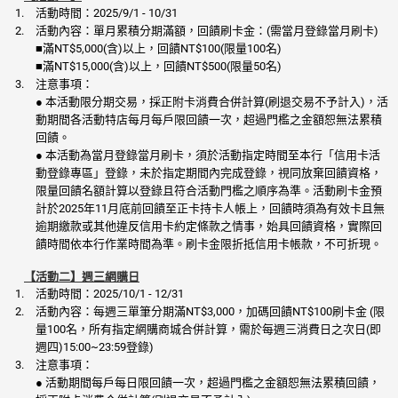
活動時間：2025/9/1 - 10/31
活動內容：單月累積分期滿額，回饋刷卡金：(需當月登錄當月刷卡)
■滿NT$5,000(含)以上，回饋NT$100(限量100名)
■滿NT$15,000(含)以上，回饋NT$500(限量50名)
注意事項：
● 本活動限分期交易，採正附卡消費合併計算(刷退交易不予計入)，活
動期間各活動特店每月每戶限回饋一次，超過門檻之金額恕無法累積
回饋。
● 本活動為當月登錄當月刷卡，須於活動指定時間至本行「信用卡活
動登錄專區」登錄，未於指定期間內完成登錄，視同放棄回饋資格，
限量回饋名額計算以登錄且符合活動門檻之順序為準。活動刷卡金預
計於2025年11月底前回饋至正卡持卡人帳上，回饋時須為有效卡且無
逾期繳款或其他違反信用卡約定條款之情事，始具回饋資格，實際回
饋時間依本行作業時間為準。刷卡金限折抵信用卡帳款，不可折現。
【活動二】週三網購日
活動時間：2025/10/1 - 12/31
活動內容：每週三單筆分期滿NT$3,000，加碼回饋NT$100刷卡金 (限
量100名，所有指定網購商城合併計算，需於每週三消費日之次日(即
週四)15:00~23:59登錄)
注意事項：
● 活動期間每戶每日限回饋一次，超過門檻之金額恕無法累積回饋，