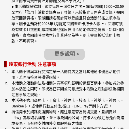
採正附卡消費合併計算(刷退交易不予計入)。
● 本活動採登錄制，須於每週三消費日之次日(即每週四)15:00~23:59
至本行「信用卡活動登錄專區」登錄，未於指定日內完成登錄，視同
放棄回饋資格，限量回饋名額計算以登錄且符合活動門檻之順序為
準。刷卡金預計於2026年1月底前回饋至正卡持卡人帳上，回饋時須
為有效卡且無逾期繳款或其他違反信用卡約定條款之情事，始具回饋
資格，實際回饋時間依本行作業時間為準。刷卡金限折抵信用卡帳
款，不可折現。
更多說明 >
遠東銀行活動-注意事項
本活動不得與本行於指定單一活動特店之當月其他刷卡優惠活動併
用，若同時符合將擇優回饋。
本活動之活動辦法及相關注意事項均載明於遠銀官網中，參加者於參
加本活動之同時，即視為已詳閱並同意接受本活動之活動辦法及相關
注意事項之規範。
本活動不適用商務卡、工會卡、神達卡、校園卡、神基卡、神通卡、
Bankee卡，或使用行動支付(如街口、LINE Pay等刷卡方式)。
持信用卡於網路商店購物時，應注意是否為跨境交易，且網頁以
「tw」為網域名稱者，並不限為國內公司，持卡人仍須注意是否為跨
境交易，而有須支付國外交易服務費之情事。