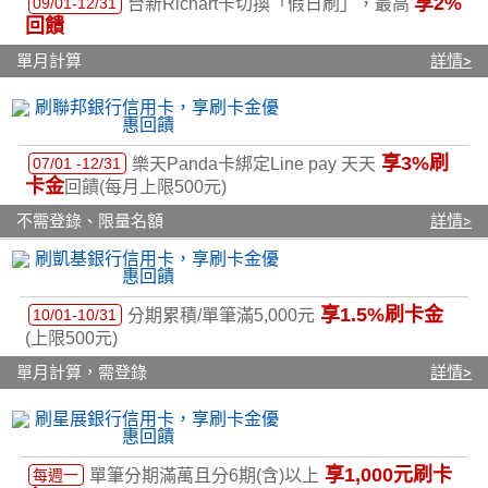
享2%
09/01-12/31
台新Richart卡切換「假日刷」，最高
回饋
單月計算
詳情>
享3%刷
07/01 -12/31
樂天Panda卡綁定Line pay 天天
卡金
回饋(每月上限500元)
不需登錄、限量名額
詳情>
享1.5%刷卡金
10/01-10/31
分期累積/單筆滿5,000元
(上限500元)
單月計算，需登錄
詳情>
享1,000元刷卡
每週一
單筆分期滿萬且分6期(含)以上