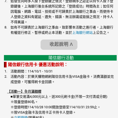
如發生同時多人按下登錄鍵之情況，登錄順序之認定以持卡人按下登
錄鍵後，上海銀行後台系統所記錄之『登錄成功』時間為主；如任何
因電腦、網路、電話、技術或不可歸責於上海銀行之事由，而使持卡
人登錄之資料有遲延、遺失、錯誤、無法辦識或毀損之情況，持卡人
不得異議。
如有不可歸責於上海銀行之事由，致影響本活動之進行者，上海銀行
有權逕行修正、暫停或終止本活動，並於
上海銀行網站
上公告之。
收起說明 Λ
陽信銀行活動
陽信銀行信用卡 優惠活動說明：
活動期間：114/10/1 - 10/31
活動內容：於樂天購物網刷陽信信用卡及VISA金融卡，消費滿額並完
成登錄，可獲得刷卡金回饋。
【活動一】全月滿額贈
■單筆交易滿4,000元以上，送300元刷卡金(不限一次付清或分期)
※限量登錄80名。
※登錄時間114/10/28 10:00開放登錄至114/10/31 23:59止。
※限VISA金融卡及信用卡正卡持卡人登錄。
※
立即登錄
(限量80名)