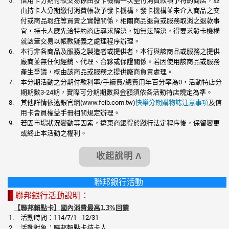
信用卡分期付款交易係由發卡機構一次墊付消費款項予特約商店，並
由持卡人分期繳付消費帳款予發卡機構，發卡機構並未介入商品之交
付或商品瑕疵等買賣之實體關係，相關商品退貨或服務取消之退款事
宜，持卡人應先洽特約商店尋求解決，如無法解決，得要求發卡機構
就該筆交易以帳款疑義之處理程序辦理。
本行非各商品及服務之製造者或提供者，本行與該商品或服務之提供
廠商並無任何經銷、代理、合夥或保證關係。若因使用該商品或服務
產生爭議，概由該商品或服務之提供廠商負責處理。
本分期活動之分期付款利率/手續費/總費用年百分率為0，活動特店分
期期數3-24期，實際可分期期數與金額須依各活動特店規定為準。
其他詳情依遠銀官網(www.feib.com.tw)
快樂分期購物誌注意事項
及信
用卡會員權益手冊相關規定辦理。
若因市場狀況變動等因素，遠東商銀得於踐行法定程序後，保留變更
或終止本活動之權利。
收起說明 Λ
聯邦銀行活動
聯邦銀行活動說明：
【聯邦賴點卡】國內消費最高1.3%回饋
活動時間：114/7/1 - 12/31
活動對象：聯邦賴點卡持卡人