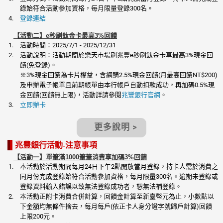
錄始符合活動參加資格，每月限量登錄300名。
登錄連結
【活動二】e秒刷鈦金卡最高3%回饋
活動時間：2025/7/1 - 2025/12/31
活動說明：活動期間於樂天市場刷兆豐e秒刷鈦金卡享最高3%現金回
饋(免登錄)。
※3%現金回饋為卡片權益，含網購2.5%現金回饋(月最高回饋NT$200)
及申辦電子帳單且前期帳單由本行帳戶自動扣款成功，再加碼0.5%現
金回饋(回饋無上限)，活動詳請參閱
兆豐銀行官網
。
立即辦卡
更多說明 >
兆豐銀行活動-注意事項
【活動一】單筆滿1000筆筆消費享加碼3%回饋
本活動於活動期間每月24日下午2點開放當月登錄，持卡人需於消費之
同月份完成登錄始符合活動參加資格，每月限量300名。逾期未登錄或
登錄資料輸入錯誤以致無法登錄成功者，恕無法補登錄。
本活動正附卡消費合併計算，回饋金計算至新臺幣元為止，小數點以
下金額均無條件捨去，每月每戶(依正卡人身分證字號歸戶計算)回饋
上限200元。