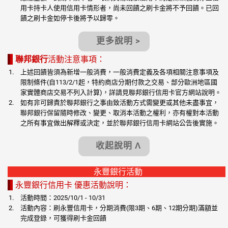
用卡持卡人使用信用卡情形者，尚未回饋之刷卡金將不予回饋。已回
饋之刷卡金如停卡後將予以歸零。
更多說明 >
聯邦銀行
活動注意事項：
上述回饋皆須為新增一般消費，一般消費定義及各項相關注意事項及
限制條件(自113/2/1起，特約商店分期付款之交易、部分歐洲地區國
家實體商店交易不列入計算)，詳請見聯邦銀行信用卡官方網站說明。
如有非可歸責於聯邦銀行之事由致活動方式需變更或其他未盡事宜，
聯邦銀行保留隨時修改、變更、取消本活動之權利，亦有權對本活動
之所有事宜做出解釋或決定，並於聯邦銀行信用卡網站公告後實施。
收起說明 Λ
永豐銀行活動
永豐銀行信用卡 優惠活動說明：
活動時間：2025/10/1 - 10/31
活動內容：刷永豐信用卡，分期消費(限3期、6期、12期分期)滿額並
完成登錄，可獲得刷卡金回饋