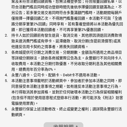
棄及未符合活動回饋資格，恕無法補登參加；符合限量回饋名單，以
符合活動門檻且同時成功登錄時間先後依序擇優回饋至額滿為止，不
另公告；若多筆交易交易同時符合多重滿額門檻時，活動期間每歸戶
僅限擇一擇優回饋乙次，不得跨門檻重複回饋。本活動不可與「全通
路分期享筆筆2%回饋」同時享有，若有重複登錄將以本活動為優先回
饋，即已獲得本活動回饋者，不可再享筆筆2%優惠回饋。
持卡人如於回饋前有發生退貨、取消交易、其他原因須退回消費款項
致未達消費門檻或有停卡、延滯繳款、取消分期(含提前清償等)或其
他違反信用卡契約之情事者，將喪失回饋資格。
各商城提供可分期之消費交易、分期期數、金額及所適用之商品項目
等詳細分期辦法，請依各商城實際公告為主。永豐銀行不另向持卡人
收取費用。本活動之分期付款優惠，不另收取分期利息及其他相關費
用，總費用年百分率為0%。
永豐八通卡、公司卡、配銷卡、Debit卡不適用本活動。
本活動注意事項載明於活動網頁中，參加者於參加本活動之同時，即
同意接受本活動注意事項之規範，如有違反本活動注意事項之行為，
本行得取消其參加資格，並對於任何破壞本活動之行為保留相關權利
(包含但不限於使用惡意程式登錄本行活動，將可能涉及《刑法》妨害
電腦使用罪責)。
永豐銀行保留上述活動修改、終止或變更之權利；請詳閱永豐銀行活
動網頁。