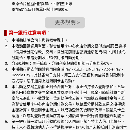
※原卡片權益回饋0.5%，回饋無上限
※加碼1%每月帳單回饋上限500元
更多說明 >
第一銀行注意事項
：
本活動排除公司卡與簽帳金融卡。
本活動回饋適用單筆、聯合信用卡中心商店分期交易(需結帳頁面選擇
「信用卡分期付款」交易，且分期前總金額須達活動門檻)，排除由你
分期卡、來電分期及iLEO信用卡自動分期。
分期0利率：零手續費、分期利率與總費用年百分率均為0%。
本活動行動支付回饋適用限台灣Pay、街口、LINE Pay、Apple Pay、
Google Pay；其餘各電子支付、第三方支付及便利商店貨到付款刷卡
方式等，恕不適用上述贈刷卡金活動。
本活動之交易金額係正附卡合併計算，限正卡持卡人登錄參加。各筆
符合回饋資格之交易金額再乘以現金回饋比例，現金回饋係計算至新
臺幣元為止，小數點第一位無條件捨去後，再加總各筆回饋金額。若
為聯合信用卡中心商店分期付款交易，以該筆分期付款交易之授權總
金額計算。限量刷卡金贈送，以成功登錄先後順序為準。限量刷卡金
贈送，以成功登錄先後順序為準，如額滿第一銀行得關閉登錄功能。
第一銀行統一於每月活動結束後45天內前回饋至持卡人信用卡帳戶，
持卡人不得轉讓他人亦不得轉換現金。逾期6個月未折抵刷卡消費則本