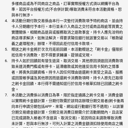
多樣商品或為不同商店之商品，訂單實際授權方式須以網購平台為
準，若因平台授權方式(不合併計算)導致消費未符合本活動資格，恕
與本行無涉。
本活動分期付款交易係由本行一次墊付消費款項予特約商店，並由持
卡人分期繳付予本行。本行並未介入商品之交付或商品瑕疵等買賣之
實體關係，相關商品退貨或服務取消之退款事宜，持卡人應先洽特約
商店尋求解決，如無法解決，得要求陽信銀行就該筆交易以『帳款疑
義之處理程序』辦理，不得因此拒付信用卡款項。
贈送之刷卡金將於次次月底前回饋，本活動贈送之「刷卡金」僅限折
抵信用卡消費款，恕不得要求轉讓、提領或兌現。
持卡人如於回饋前有發生退貨、取消交易、其他原因須退回消費款項
致未達消費門檻或有停卡、延滯繳款或其他違反信用卡契約之情事
者，將喪失回饋資格。持卡人因任何理由退還刷卡買受之貨品、服務
或因簽帳爭議及其他原因而退還刷卡消費款項時，持卡人原先已取得
之刷卡金回饋，本行得不需通知逕行於信用卡帳單扣除已回饋之刷卡
金。
本活動之消費係以消費日為準，限於指定通路之刷卡交易，消費金額
以實際刷卡金額計算，分期付款需於該特店辦理分期交易者(刷卡後再
向本行申請分期包括APP、來電、網站或行動銀行等不適用)，以該筆
分期交易總金額計算，分期交易消費日期需介於活動期間內，且店家
已完成請款入帳者(不含退貨、取消交易)，若因特店未請款導致消費
未計算，恕與本行無涉。可列入計算之消費金額須扣除使用商店之購