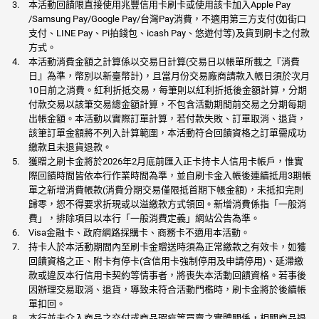
本活動回饋限直接使用兆豐信用卡刷卡或使用該卡加入Apple Pay
/Samsung Pay/Google Pay/台灣Pay消費，不適用第三方支付(如街口
支付、LINE Pay、Pi拍錢包、icash Pay、悠遊付等)及貨到刷卡之付款
方式。
本活動消費金額之計算係以交易日計算(交易日以帳單所載之『消費
日』為準，幣別以新臺幣計)，且當月份交易廠商請款入帳日須於次月
10日前之消費。紅利折抵交易，每筆則以紅利折抵後金額計算，分期
付款交易以該筆交易總金額計算，不包含活動期間前交易之分期每期
出帳金額。本活動以實際訂單計算，若付款失敗、訂單取消、退貨，
該筆訂單金額將不列入計算範圍，本活動符合回饋資格之訂單需成功
繳款且未退貨退款。
獲贈之刷卡金將於2026年2月底前匯入正卡持卡人信用卡帳戶，惟實
際回饋時間皆依本行作業時間為準，並自刷卡金入帳後連續抵用3期帳
單之新增消費帳款(消費分期交易僅限抵首期下帳金額)，未抵扣完則
歸零，恕不得要求折現或以溢繳款方式領回。新增消費係指「一般消
費」，排除項目以本行「一般消費定義」網站公告為準。
Visa金融卡、政府網路採購卡、商務卡不適用本活動。
持卡人於本活動期間內至刷卡金贈送時須為正常繳款之有效卡，如獲
回饋資格之正、附卡有停卡(含信用卡強制停用及申請停用)、延滯繳
款或違反本行信用卡契約等情事者，將喪失本活動回饋資格。若事後
因辦理交易取消、退貨，導致未符合活動門檻時，刷卡金將於後續帳
單扣回。
本行並未介入商品之交付或商品瑕疵等買賣之實體關係，相關商品退