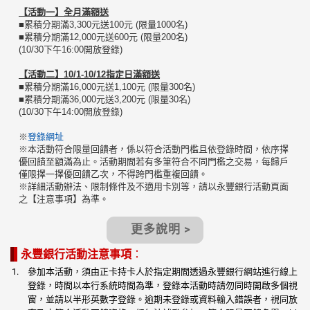
【活動一】全月滿額送
■累積分期滿3,300元送100元 (限量1000名)
■累積分期滿12,000元送600元 (限量200名)
(10/30下午16:00開放登錄)
【活動二】10/1-10/12指定日滿額送
■累積分期滿16,000元送1,100元 (限量300名)
■累積分期滿36,000元送3,200元 (限量30名)
(10/30下午14:00開放登錄)
※
登錄網址
※本活動符合限量回饋者，係以符合活動門檻且依登錄時間，依序擇
優回饋至額滿為止。活動期間若有多筆符合不同門檻之交易，每歸戶
僅限擇一擇優回饋乙次，不得跨門檻重複回饋。
※詳細活動辦法、限制條件及不適用卡別等，請以永豐銀行活動頁面
之【注意事項】為準。
更多說明 >
永豐銀行活動注意事項
：
參加本活動，須由正卡持卡人於指定期間透過永豐銀行網站進行線上
登錄，時間以本行系統時間為準，登錄本活動時請勿同時開啟多個視
窗，並請以半形英數字登錄。逾期未登錄或資料輸入錯誤者，視同放