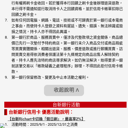
行有權將刷卡金收回。若於獲得本行回饋之刷卡金後辦理退貨退款，
本行得不需通知逕行取消持卡人之回饋資格，並於信用卡帳單扣除已
回饋之刷卡金。
如有任何因電腦、網路、電話、技術或不可歸責於第一銀行或本電商
之事由，而使持卡人登錄之資料有遲延、遺失、錯誤、無法辨識或毀
損之情況，持卡人亦不得因此異議。
第一銀行於商品、服務買賣中，僅涉及代墊款項之資金關係，商品總
價已先行一次墊付予特約商店。第一銀行未介入商品交付或商品瑕疵
等買賣實體關係，相關出退貨、服務、價差退款或進行郵購買賣、訪
問買賣交易得依消費者保護法第十九條規定向商品出售人解除契約
者，持卡人應先洽特約商店尋求解決。如仍無法解決，始得要求一銀
就該筆交易以「帳款疑義之處理程序」辦理，不得因此拒付信用卡帳
款。
第一銀行保留修改、變更及中止本活動之權利。
收起說明 Λ
台新銀行活動
台新銀行信用卡 優惠活動說明：
【台新Richart卡切換「假日刷」，最高享2%】
活動時間：2025/9/1 - 2025/12/31之消費