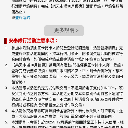
※
請於以下時段2025/10/1 00:00起至2025/10/31 23:59，於「安泰銀
行活動登錄網頁」完成【樂天市場10月優惠】活動登錄，登錄名額額
滿為止。
※
登錄連結
更多說明 >
安泰銀行活動注意事項：
參加本活動須由正卡持卡人於開放登錄期間透過「活動登錄網頁」完
成登錄並於活動期間內，持本行信用卡正、附卡消費達活動門檻始符
合回饋資格，如僅完成登錄或僅達消費門檻均不符合回饋資格。
【樂天市場10月優惠】當月所有活動/門檻僅供正卡持卡人擇一登錄，
登錄完成後無法取消，每歸戶限回饋乙次，正、附卡合併計算，恕不
重複回饋。登錄名額額滿為止，不另公告，額滿恕無法補登及享有回
饋資格。
本活動限以活動約定方式付款交易。不適用於電子支付(LINE Pay…等)
及貨到刷卡之付款方式。本活動之分期交易係指刷卡消費當下透過特
約商店完成之分期付款交易，不含原卡片消費分期功能及事後透過本
行網站或客服完成分期設定之分期付款交易。
本活動依交易結帳時實際刷卡金額計算，若付款失敗、訂單取消、退
貨、非商品瑕疵因素之換貨，該筆訂單金額將不列入計算範圍。
本活動刷卡金預計於2025年12月底前陸續回饋至正卡持卡人信用卡帳
戶，實際回饋時間將依安泰銀行作業時間為準。回饋之刷卡金僅限抵