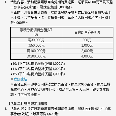
活動內容：活動期間累積商店分期消費達檻，送最高4,000元百貨五選
一即享券(無效期)，需登錄(總計3,000名)。
※正附卡消費合併計算後，以簡訊發送序號方式回饋至符合資格正卡
人手機，若持多張正卡，將擇優回饋，每正卡人限回饋乙次，回饋上
限4,000元。
累積分期消費金額(NT
百貨即享券(NTD)
D)
滿30,000元
500元
滿50,000元
1,000元
滿100,000元
2,000元
滿200,000元
4,000元
●10/1下午3點開始登錄(限量1,000名)
●11/1下午3點開始登錄(限量1,000名)
●12/1下午3點開始登錄(限量1,000名)
※
登錄連結
※百貨五選一即享券可選擇含遠東百貨、遠東SOGO百貨、遠東巨城
購物中心、漢神百貨/漢神巨蛋、誠品生活等五大品牌，即享券無效
期，且可分次抵用。
【活動二】雙日限定加碼禮
活動內容：指定日期新增商店分期消費達檻，加碼送全聯福利中心即
享券(無效期)，最高可得1,500元!