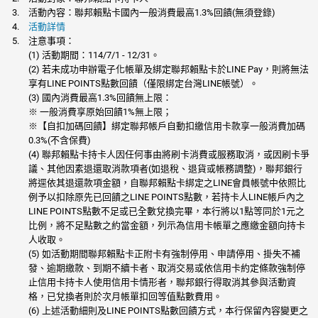
活動內容：聯邦賴點卡國內一般消費最高1.3%回饋(無須登錄)
活動詳情
注意事項：
(1) 活動期間：114/7/1 - 12/31。
(2) 若未成功申辦電子化帳單及綁定聯邦賴點卡於LINE Pay，則將無法
享有LINE POINTS點數回饋（僅限綁定台灣LINE帳號）。
(3) 國內消費最高1.3%回饋無上限：
※ 一般消費享原始回饋1%無上限；
※【自扣加碼回饋】綁定聯邦帳戶自動扣繳信用卡款享一般消費加碼
0.3%(不含保費)
(4) 聯邦賴點卡持卡人因任何事由將刷卡消費或服務取消，或因刷卡爭
議、其他因素退還取消款項者(如退稅、退貨或帳務調整)，聯邦銀行
將逕依其退還款項金額，自聯邦賴點卡綁定之LINE會員帳號中依照比
例予以扣除原先已回饋之LINE POINTS點數，若持卡人LINE帳戶內之
LINE POINTS點數不足或已全數兌換完畢，本行將以1點等同於1元之
比例，將不足點數之約當金額，列示為信用卡帳單之應繳金額向持卡
人收取。
(5) 如活動期間聯邦賴點卡正附卡有強制停用、申請停用、掛失不補
發、逾期繳款、到期不續卡者、取消交易或依信用卡約定條款強制停
止信用卡持卡人使用信用卡情形者，聯邦銀行得取消其參與活動資
格，已兌換者則於次月帳單扣回等值點數費用。
(6) 上述活動細則及LINE POINTS點數回饋方式，本行保留內容變更之