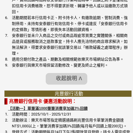
扣信用卡消費帳款，恕不得要求折現、轉讓予他人或以溢繳款方式領
回。
活動期間若本行信用卡正、附卡持卡人，有繳款逾期、管制消費、強
制停用、未持有安泰銀行有效信用卡、停卡或違反「安泰銀行信用卡
約定條款」等情形者，即喪失本活動回饋資格。
安泰銀行並未介入商品之交付或商品瑕疵等買賣之實體關係，相關商
品退貨或服務取消之退款事宜，持卡人應先洽特約商店尋求解決，如
無法解決，得要求安泰銀行就該筆交易以「帳款疑義之處理程序」辦
理。
適用分期付款之產品、期數及相關規範依樂天市場網站公告為準。
安泰銀行與樂天市場保留活動修改、變更及終止之權利。
收起說明 Λ
兆豐銀行活動
兆豐銀行信用卡 優惠活動說明：
【活動一】單筆滿1000筆筆消費享加碼3%回饋
活動時間：2025/10/1 - 2025/12/31
活動辦法：樂天市場等指定精選通路刷兆豐信用卡單筆消費金額達
NT$1,000以上，筆筆消費享加碼3%回饋(每月每戶回饋上限200元)。
登錄方式：活動期間每月24日下午2點開放當月登錄，持卡人需完成登