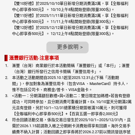
【雙10好禮】於2025/10/10單日新增分期消費滿2萬，享【全聯福利
中心即享券500元】。 10/10上午8點開始登錄(限量300名)。
【雙11好禮】於2025/11/11單日新增分期消費滿2萬，享【全聯福利
中心即享券500元】。 11/11上午8點開始登錄(限量300名)。
【雙12好禮】於2025/12/12單日新增分期消費滿2萬，享【全聯福利
中心即享券500元】。 12/12上午8點開始登錄(限量300名)。
更多說明 >
滙豐銀行活動-注意事項
滙豐（台灣）商業銀行於本活動簡稱「滙豐銀行」或「本行」；滙豐
（台灣）銀行所發行之信用卡簡稱「滙豐信用卡」。
本活動之活動期間自2025.10.1起至2025.12.31止(下稱「活動期
間」)，參加對象為滙豐信用卡（包含VISA 、MasterCard）持卡人，
惟不包括公司卡、商務金/普卡、VISA金融卡。
<活動一：分期滿額狂歡禮>與<活動二：雙日限定加碼禮>若皆有登錄
成功，可同時參加，且分期消費可重複計算。Ex. 10/10當天分期滿2萬
元且有登錄，另於10/1~12/31總累積分期簽帳滿10萬元，則可獲得
【全聯福利中心即享券500元】+【百貨五選一即享券2,000元】
符合回饋活動交易，係指交易日發生於2025/10/1~2025/12/31內，且
需於2026.1.15前請款入帳之分期刷卡消費始得享有回饋。海外交易手
續費不納入計算；活動回饋之即享券將於2026.2.27前以簡訊發送序號