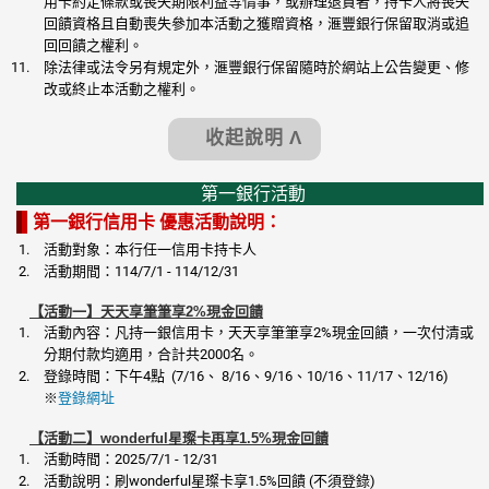
用卡約定條款或喪失期限利益等情事，或辦理退貨者，持卡人將喪失
回饋資格且自動喪失參加本活動之獲贈資格，滙豐銀行保留取消或追
回回饋之權利。
除法律或法令另有規定外，滙豐銀行保留隨時於網站上公告變更、修
改或終止本活動之權利。
收起說明 Λ
第一銀行活動
第一銀行信用卡 優惠活動說明：
活動對象：本行任一信用卡持卡人
活動期間：114/7/1 - 114/12/31
【活動一】天天享筆筆享2%現金回饋
活動內容：凡持一銀信用卡，天天享筆筆享2%現金回饋，一次付清或
分期付款均適用，合計共2000名。
登錄時間：下午4點 (7/16、 8/16、9/16、10/16、11/17、12/16)
※
登錄網址
【活動二】wonderful星璨卡再享1.5%現金回饋
活動時間：2025/7/1 - 12/31
活動說明：刷wonderful星璨卡享1.5%回饋 (不須登錄)