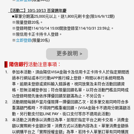
【活動二】10/1-10/13 百貨週年慶
■單筆分期滿25,000元以上，送1,800元刷卡金(限3/6/9/12期)
※限量登錄20名。
※登錄時間114/10/14 15:00開放登錄至114/10/31 23:59止。
※限信用卡正卡持卡人登錄。
※
立即登錄
(限量20名)
更多說明 >
陽信銀行
活動注意事項：
參加本活動，須由陽信VISA金融卡及信用卡正卡持卡人於指定期間透
過本行網站或本行行動APP進行線上登錄，時間以本行系統時間為
準，逾期未登錄或資料輸入錯誤者，視同放棄及未符合活動回饋資
格，恕無法補登參加；符合限量回饋名單，以符合活動門檻且同時成
功登錄時間先後依序擇優回饋至額滿為止，不另公告。
活動期間每歸戶當月僅限擇一擇優回饋乙次，若多筆交易同時符合多
重滿額門檻時，不得跨門檻重複回饋。(VISA金融卡不適用分期滿額活
動，另行動支付如LINE PAY、街口支付等亦不適用此活動)
本活動之消費係以消費日為準，並限於指定平台之刷卡交易，消費金
額以實際刷卡金額計算，消費方式以活動內容為主。單筆消費金額係
以網購平台之「實際授權金額」為準，若持卡人單筆訂單有同時購買