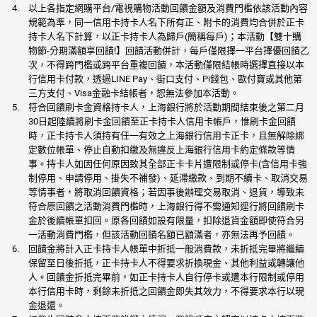
以上各指定網購平台/電視購物活動回饋金額及消費門檻依該活動內容
規範為準，同一信用卡持卡人名下所有正、附卡的消費均合併於正卡
持卡人名下計算，以正卡持卡人為歸戶(簡稱每戶)；本活動【雙十購
物節-分期滿額享回饋!】回饋活動併計，每戶僅限擇一平台擇優回饋乙
次，不得跨門檻或跨平台重複回饋，本活動僅限結帳時選擇直接以本
行信用卡付款，透過LINE Pay、街口支付、Pi錢包、歐付寶或其他第
三方支付、Visa金融卡結帳者，恕無法參加本活動。
符合回饋刷卡金資格持卡人，上海銀行將於活動期間結束後之第二月
30日起陸續將刷卡金回饋至正卡持卡人信用卡帳戶，惟刷卡金回饋
時，正卡持卡人須持有任一有效之上海銀行信用卡正卡，且無解除綁
定數位帳單、停止自動扣繳及無違反上海銀行信用卡約定條款等情
事。持卡人如因任何原因致其全部正卡卡片遭限制或停卡(含信用卡強
制停用、申請停用、掛失不補發)、延滯繳款、到期不續卡、取消交易
等情事者，將取消回饋資格；若因事後辦理交易取消、退貨，導致未
符合原回饋之活動消費門檻時，上海銀行得不需通知逕行將回饋刷卡
金於後續帳單扣回。原各回饋如設有限量，扣除退貨金額即使符合另
一活動消費門檻，但該活動回饋名額已額滿者，亦無法再予回饋。
回饋金將計入正卡持卡人帳單中折抵一般消費款，未折抵完畢將繼續
保留至日後折抵，正卡持卡人不得要求折換現金、其他利益或轉讓他
人。回饋金折抵完畢前，如正卡持卡人自行停卡或遭本行限制或停用
本行信用卡時，剩餘未折抵之回饋金即失其效力，不得要求本行以現
金退還。