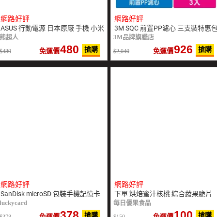
網路好評
網路好評
ASUS 行動電源 日本原廠 手機 小米
3M SQC 前置PP濾心 三支裝特惠
熊超人
3M品牌旗艦店
480
926
搶購
搶購
免運價
免運價
480
2,040
網路好評
網路好評
SanDisk microSD 包裝手機記憶卡
下單 烘焙蜜汁核桃 綜合蔬果脆片
luckycard
每日優果食品
378
100
搶購
搶購
免運價
免運價