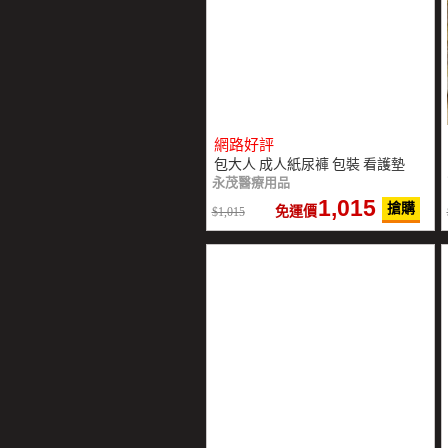
網路好評
包大人 成人紙尿褲 包裝 看護墊
永茂醫療用品
1,015
搶購
免運價
1,015