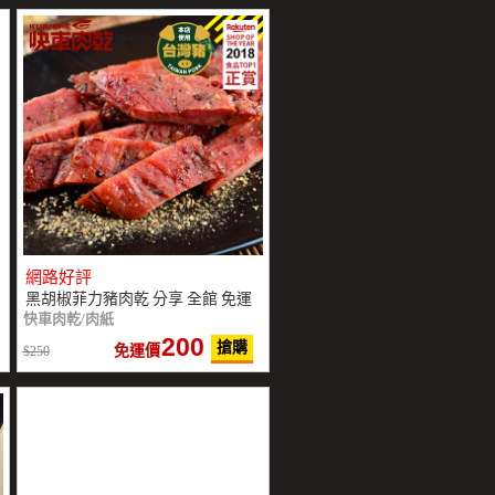
網路好評
黑胡椒菲力豬肉乾 分享 全館 免運
快車肉乾/肉紙
200
搶購
免運價
250