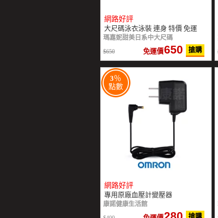
網路好評
大尺碼泳衣泳裝 連身 特價 免運
瑪嘉妮甜美日系中大尺碼
650
搶購
免運價
650
3
％
點數
網路好評
專用原廠血壓計變壓器
康諾健康生活館
280
搶購
免運價