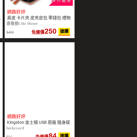
網路好評
包
真皮 卡片夾 皮夾皮包 零錢包 禮物
喜番屋Like House
250
搶購
免運價
490
網路好評
Kingston 金士頓 USB 原廠 隨身碟
luckycard
84
搶購
免運價