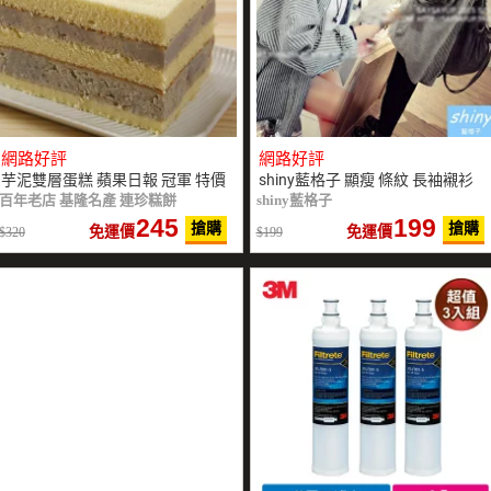
網路好評
網路好評
芋泥雙層蛋糕 蘋果日報 冠軍 特價
shiny藍格子 顯瘦 條紋 長袖襯衫
百年老店 基隆名產 連珍糕餅
shiny藍格子
245
199
搶購
搶購
免運價
免運價
320
199