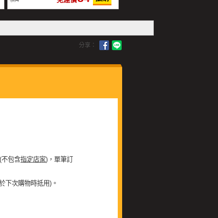
84
(不包含
指定店家
)，單筆訂
於下次購物時抵用)。