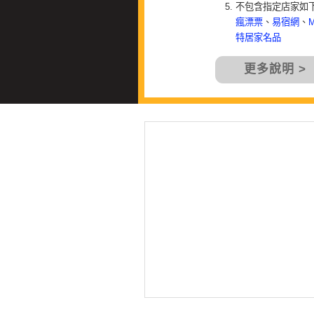
不包含指定店家如
瘋漂票
、
易宿網
、
特居家名品
更多說明 >