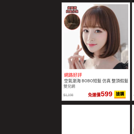
網路好評
空氣瀏海 BOBO短髮 仿真 整頂假髮
雙兒網
599
搶購
免運價
1,198