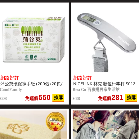
網路好評
網路好評
蒲公英環保擦手紙 (200張x20包/
NICELINK 林克 數位行李秤 S013
箱)
GoodFamily
Best Go 百事購居家生活館
550
281
搶購
搶購
免運價
免運價
780
690