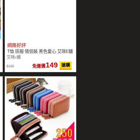
網路好評
T恤 班服 情侶裝 黑色愛心 艾咪E舖
艾咪e舖
149
搶購
免運價
199