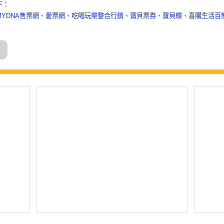
下：
MYDNA售票網
、
愛票網
、
吃喝玩樂整合行銷
、
寶貝票券
、
寶貝蝶
、
喜購生活百