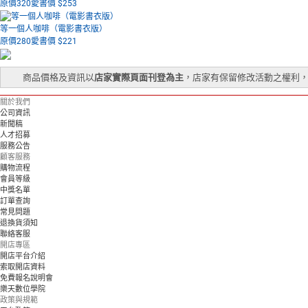
原價320
愛書價 $
253
等一個人咖啡（電影書衣版）
原價280
愛書價 $
221
商品價格及資訊以
店家實際頁面刊登為主
，店家有保留修改活動之權利
關於我們
公司資訊
新聞稿
人才招募
服務公告
顧客服務
購物流程
會員等級
中獎名單
訂單查詢
常見問題
退換貨須知
聯絡客服
開店專區
開店平台介紹
索取開店資料
免費報名說明會
樂天數位學院
政策與規範