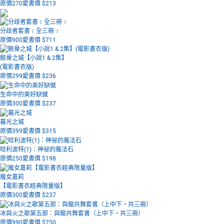
原價270
愛書價 $
213
分歧者套書﹝全三冊﹞
原價900
愛書價 $
711
骸骨之城【小說1 & 2集】
(電影書衣版)
原價299
愛書價 $
236
生命中的美好缺憾
原價300
愛書價 $
237
暮光之城
原價399
愛書價 $
315
哈利波特(1)：神祕的魔法石
原價250
愛書價 $
198
魔女嘉莉
【電影書衣經典限量版】
原價300
愛書價 $
237
冰與火之歌第五部：與龍共舞套書（上中下，共三冊）
原價990
愛書價 $
750