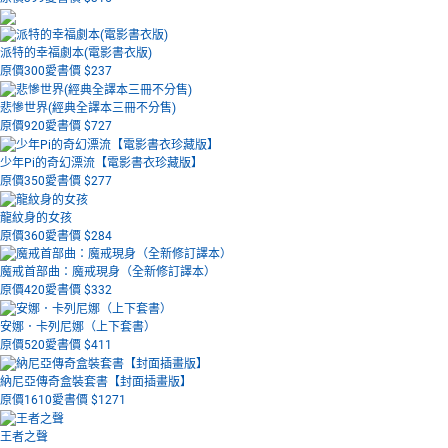
派特的幸福劇本(電影書衣版)
原價300
愛書價 $
237
悲慘世界(經典全譯本三冊不分售)
原價920
愛書價 $
727
少年Pi的奇幻漂流【電影書衣珍藏版】
原價350
愛書價 $
277
龍紋身的女孩
原價360
愛書價 $
284
魔戒首部曲：魔戒現身（全新修訂譯本）
原價420
愛書價 $
332
安娜．卡列尼娜（上下套書）
原價520
愛書價 $
411
納尼亞傳奇盒裝套書【封面插畫版】
原價1610
愛書價 $
1271
王者之聲