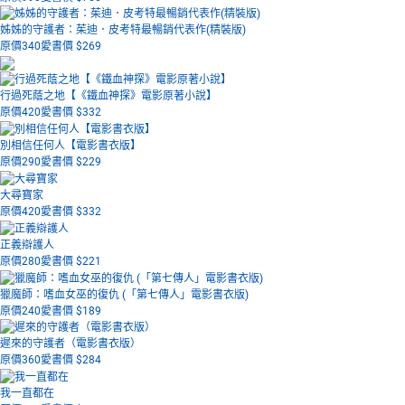
姊姊的守護者：茱迪．皮考特最暢銷代表作(精裝版)
原價340
愛書價 $
269
行過死蔭之地【《鐵血神探》電影原著小說】
原價420
愛書價 $
332
別相信任何人【電影書衣版】
原價290
愛書價 $
229
大尋寶家
原價420
愛書價 $
332
正義辯護人
原價280
愛書價 $
221
獵魔師：嗜血女巫的復仇 (「第七傳人」電影書衣版)
原價240
愛書價 $
189
遲來的守護者（電影書衣版）
原價360
愛書價 $
284
我一直都在