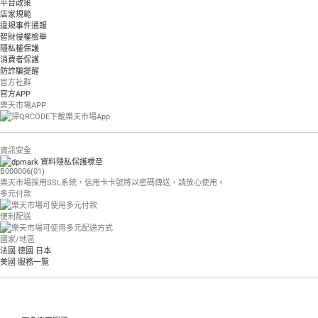
平台政策
店家規範
違規事件通報
智財侵權檢舉
隱私權保護
消費者保護
防詐騙提醒
官方社群
官方APP
樂天市場APP
資訊安全
B000006(01)
樂天市場採用SSL系統，信用卡卡號將以密碼傳送，請放心使用。
多元付款
便利配送
國家/地區
法國
德國
日本
美國
服務一覽