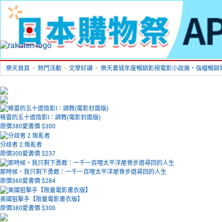
樂天首頁
>
熱門活動
>
文學好讀
>
樂天書城年度暢銷影視電影小說展‧強檔暢銷電
格雷的五十道陰影I：調教(電影封面版)
原價380
愛書價 $
300
分歧者 2 叛亂者
原價300
愛書價 $
237
那時候，我只剩下勇敢：一千一百哩太平洋屋脊步道尋回的人生
原價360
愛書價 $
284
美國狙擊手【限量電影書衣版】
原價380
愛書價 $
300