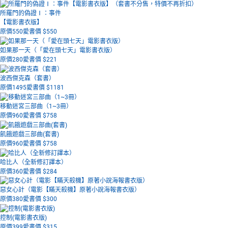
所羅門的偽證Ⅰ：事件
【電影書衣版】
原價550
愛書價 $
550
如果那一天（「愛在頭七天」電影書衣版）
原價280
愛書價 $
221
波西傑克森（套書）
原價1495
愛書價 $
1181
移動迷宮三部曲（1~3冊）
原價960
愛書價 $
758
飢餓遊戲三部曲(套書)
原價960
愛書價 $
758
哈比人（全新修訂譯本）
原價360
愛書價 $
284
惡女心計（電影【瞞天殺機】原著小說海報書衣版）
原價380
愛書價 $
300
控制(電影書衣版)
原價399
愛書價 $
315