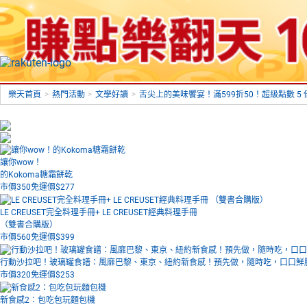
樂天首頁
>
熱門活動
>
文學好讀
>
舌尖上的美味饗宴！滿599折50！超級點數 5
讓你wow！
的Kokoma糖霜餅乾
市價350
免運價$
277
LE CREUSET完全料理手冊+ LE CREUSET經典料理手冊
（雙書合購版）
市價560
免運價$
399
行動沙拉吧！玻璃罐食譜：風靡巴黎、東京、紐約新食感！預先做，隨時吃，口口鮮
市價320
免運價$
253
新食感2：包吃包玩麵包機