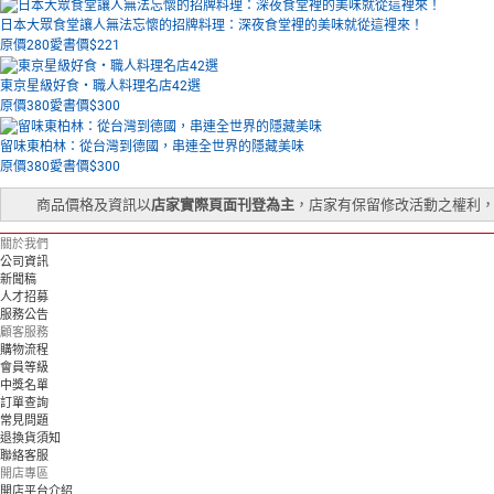
日本大眾食堂讓人無法忘懷的招牌料理：深夜食堂裡的美味就從這裡來！
原價280
愛書價$
221
東京星級好食‧職人料理名店42選
原價380
愛書價$
300
留味東柏林：從台灣到德國，串連全世界的隱藏美味
原價380
愛書價$
300
商品價格及資訊以
店家實際頁面刊登為主
，店家有保留修改活動之權利
關於我們
公司資訊
新聞稿
人才招募
服務公告
顧客服務
購物流程
會員等級
中獎名單
訂單查詢
常見問題
退換貨須知
聯絡客服
開店專區
開店平台介紹