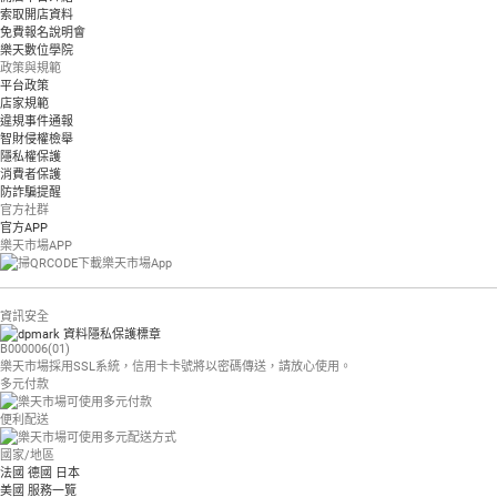
索取開店資料
免費報名說明會
樂天數位學院
政策與規範
平台政策
店家規範
違規事件通報
智財侵權檢舉
隱私權保護
消費者保護
防詐騙提醒
官方社群
官方APP
樂天市場APP
資訊安全
B000006(01)
樂天市場採用SSL系統，信用卡卡號將以密碼傳送，請放心使用。
多元付款
便利配送
國家/地區
法國
德國
日本
美國
服務一覽