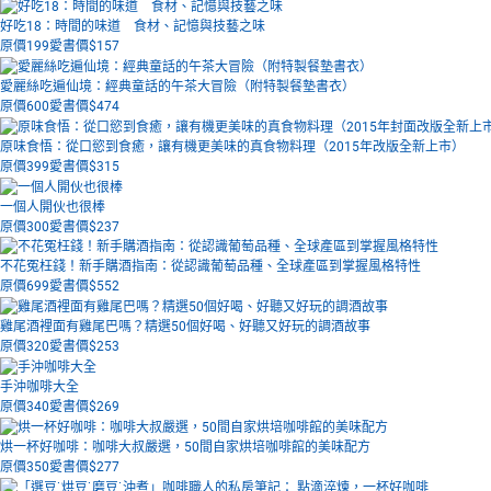
好吃18：時間的味道 食材、記憶與技藝之味
原價199
愛書價$
157
愛麗絲吃遍仙境：經典童話的午茶大冒險（附特製餐墊書衣）
原價600
愛書價$
474
原味食悟：從口慾到食癒，讓有機更美味的真食物料理（2015年改版全新上市）
原價399
愛書價$
315
一個人開伙也很棒
原價300
愛書價$
237
不花冤枉錢！新手購酒指南：從認識葡萄品種、全球產區到掌握風格特性
原價699
愛書價$
552
雞尾酒裡面有雞尾巴嗎？精選50個好喝、好聽又好玩的調酒故事
原價320
愛書價$
253
手沖咖啡大全
原價340
愛書價$
269
烘一杯好咖啡：咖啡大叔嚴選，50間自家烘培咖啡館的美味配方
原價350
愛書價$
277