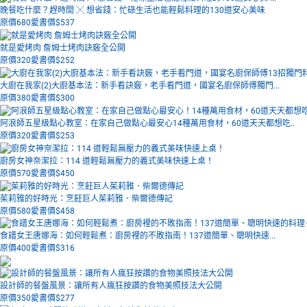
晚餐吃什麼？趕時間 ╳ 想省錢：忙碌生活也能輕鬆料理的130道安心美味
原價680
愛書價$
537
就是愛烤肉 詹姆士烤肉訣竅全公開
原價320
愛書價$
252
大廚在我家(2)大廚基本法：新手看訣竅，老手看門道，國宴名廚保師傅獨門...
原價380
愛書價$
300
阿浪師五星級點心教室：在家自己做點心最安心14種萬用食材，60道天天都想吃..
原價320
愛書價$
253
廚房女神奈潔拉：114 道輕鬆無壓力的義式美味快速上桌！
原價570
愛書價$
450
茱莉雅的好時光：烹飪巨人茱莉雅．柴爾德傳記
原價580
愛書價$
458
食譜女王唐娜海：如何輕鬆煮：廚房裡的不敗指南！137道簡單、聰明快速...
原價400
愛書價$
316
設計師的餐盤風景：讓所有人瘋狂按讚的食物美照技法大公開
原價350
愛書價$
277