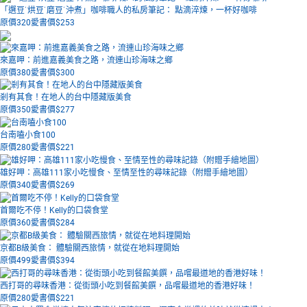
「選豆˙烘豆˙磨豆˙沖煮」咖啡職人的私房筆記： 點滴淬煉，一杯好咖啡
原價320
愛書價$
253
來嘉呷：前進嘉義美食之路，流連山珍海味之鄉
原價380
愛書價$
300
剎有其食！在地人的台中隱藏版美食
原價350
愛書價$
277
台南嗑小食100
原價280
愛書價$
221
雄好呷：高雄111家小吃慢食、至情至性的尋味記錄（附贈手繪地圖）
原價340
愛書價$
269
首爾吃不停！Kelly的口袋食堂
原價360
愛書價$
284
京都B級美食： 體驗關西旅情，就從在地料理開始
原價499
愛書價$
394
西打哥的尋味香港：從街頭小吃到餐館美饌，品嚐最道地的香港好味！
原價280
愛書價$
221