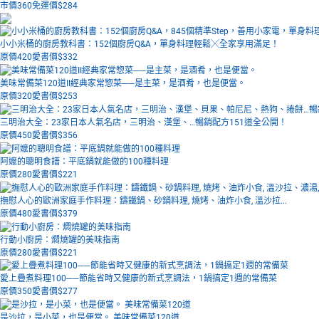
市價360
免運價$
284
小小米桶的廚房教科書：152個廚房Q&A，單身料理輕鬆╳全家享用滿足！
原價420
愛書價$
332
美味常備菜120道II經典家常惣菜──是主菜，是酒肴，也是便當。
原價320
愛書價$
253
三明治大全：23家日本人氣名店，三明治、漢堡、…暢銷配方151道全公開！
原價450
愛書價$
356
阿嬤的聰明食譜：平底鍋就能做的100種料理
原價280
愛書價$
221
撫慰人心的歐洲家庭手作料理：鑄鐵鍋、砂鍋料理, 燒烤、油炸小食, 溫沙拉...
原價480
愛書價$
379
行動小廚房：燜燒罐的美味指南
原價280
愛書價$
221
愛上疊煮料理100──節能省時又健康的新式烹調法，1鍋搞定1週的常備菜
原價350
愛書價$
277
是沙拉，是小菜，也是便當。 美味常備菜120道