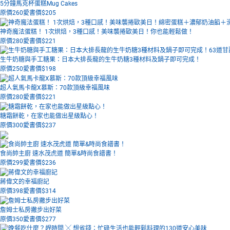
5分鐘馬克杯蛋糕Mug Cakes
原價260
愛書價$
205
神奇魔法蛋糕！ 1次烘焙，3種口感！美味襲捲歐美日！你也能輕鬆做！
原價280
愛書價$
221
生牛奶糖與手工糖果：日本大排長龍的生牛奶糖3種材料及鍋子即可完成！
原價250
愛書價$
198
超人氣馬卡龍X慕斯：70款頂級幸福風味
原價280
愛書價$
221
糖霜餅乾，在家也能做出星級點心！
原價300
愛書價$
237
食尚帥主廚 速水茂虎道 簡單&時尚食譜書！
原價299
愛書價$
236
蔣偉文的幸福廚記
原價398
愛書價$
314
詹姆士私房撇步出好菜
原價350
愛書價$
277