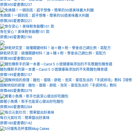
原價300
愛書價$
237
免換鍋！一鍋到底：超乎想像，簡單的50道美味義大利麵
原價280
愛書價$
221
食在安心！美味輕食飯糰101 款
原價240
愛書價$
190
餅乾研究室：搞懂關鍵材料！油＋糖＋粉，學會自己調比例、寫配方
原價380
愛書價$
300
麵包機新手的第一本書－Carol５０道健康無添加的不失敗麵包機食譜
原價199
愛書價$
157
圖解烘焙的原理：麵包、蛋糕、餅乾、泡芙、蛋塔及派的「手感烘培」教科
原價480
愛書價$
379
跟著小魚媽，新手也能安心做出好吃麵包
原價360
愛書價$
284
每日元氣吐司：簡單變出好美味
原價180
愛書價$
142