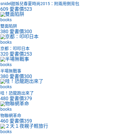
snidel甜姊兒春夏時尚2015：附兩用側背包
609
愛書價
523
books
雙面陷阱
380
愛書價
300
books
京都：叩叩日本
320
愛書價
253
books
半場無戰事
380
愛書價
300
books
哇！恐龍跑出來了
480
愛書價
379
books
物聯網革命
460
愛書價
359
books