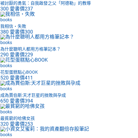
被討厭的勇氣：自我啟發之父「阿德勒」的教導
300
愛書價
237
books
我相信‧失敗
380
愛書價
300
books
為什麼聰明人都用方格筆記本？
290
愛書價
229
books
花型蛋糕點心BOOK
520
愛書價
411
books
成為賈伯斯:天才巨星的挫敗與孕成
650
愛書價
394
books
最貧窮的哈佛女孩
320
愛書價
253
books