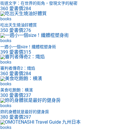
街道文字：在世界的街角，發現文字的秘密
360
愛書價
284
books
吃出天生燒油好體質
350
愛書價
276
books
一週小一個size！纖體棍塑身術
399
愛書價
315
books
審判者傳奇2：熾焰
360
愛書價
284
books
美食吃飽飽：横濱
300
愛書價
237
books
妳的身體就是最好的健身房
380
愛書價
297
books