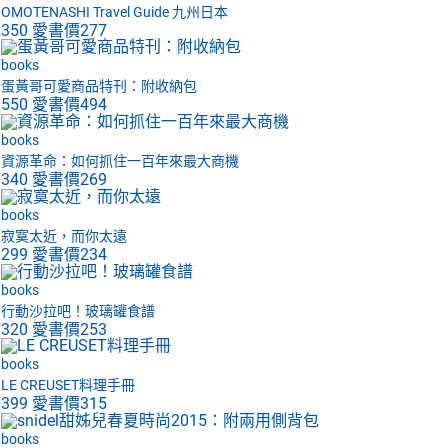
OMOTENASHI Travel Guide 九州日本
350
愛書價
277
books
蛋黃哥可愛商品特刊：附收納包
550
愛書價
494
books
資源革命：如何抓住一百年來最大商機
340
愛書價
269
books
寂寞太近，而你太遠
299
愛書價
234
books
行動沙拉吧！玻璃罐食譜
320
愛書價
253
books
LE CREUSET料理手冊
399
愛書價
315
books