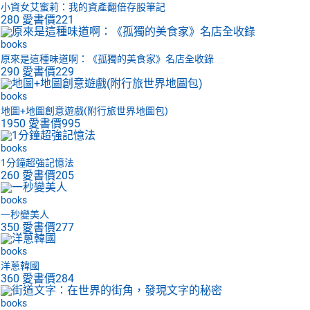
小資女艾蜜莉：我的資產翻倍存股筆記
280
愛書價
221
books
原來是這種味道啊：《孤獨的美食家》名店全收錄
290
愛書價
229
books
地圖+地圖創意遊戲(附行旅世界地圖包)
1950
愛書價
995
books
1分鐘超強記憶法
260
愛書價
205
books
一秒變美人
350
愛書價
277
books
洋蔥韓國
360
愛書價
284
books