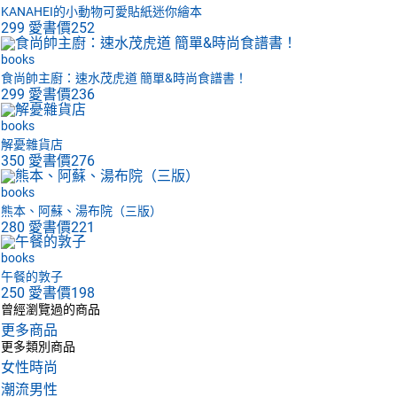
KANAHEI的小動物可愛貼紙迷你繪本
299
愛書價
252
books
食尚帥主廚：速水茂虎道 簡單&時尚食譜書！
299
愛書價
236
books
解憂雜貨店
350
愛書價
276
books
熊本、阿蘇、湯布院（三版）
280
愛書價
221
books
午餐的敦子
250
愛書價
198
曾經瀏覽過的商品
更多商品
更多類別商品
女性時尚
潮流男性