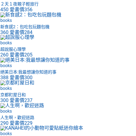
２天１夜親子輕旅行
450
愛書價
356
books
新食感2：包吃包玩麵包機
360
愛書價
284
books
超說服心理學
260
愛書價
205
books
絕美日本:我最想讓你知道的事
388
愛書價
300
books
京都町屋日和
300
愛書價
237
books
人生啊，歡迎迷路
290
愛書價
229
books