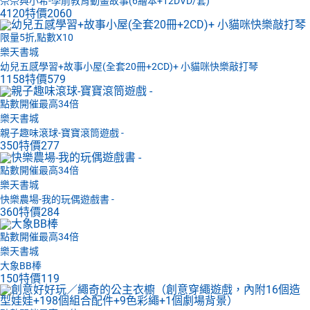
奈奈與小希-學前教育動畫故事(6繪本+12DVD/套)
4120
特價
2060
限量5折,點數X10
樂天書城
幼兒五感學習+故事小屋(全套20冊+2CD)+ 小貓咪快樂敲打琴
1158
特價
579
點數開催最高34倍
樂天書城
親子趣味滾球-寶寶滾筒遊戲 -
350
特價
277
點數開催最高34倍
樂天書城
快樂農場-我的玩偶遊戲書 -
360
特價
284
點數開催最高34倍
樂天書城
大象BB棒
150
特價
119