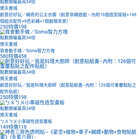
點數開催最高34倍
樂天書城
創意好好玩／繩奇的公主衣櫥（創意穿繩遊戲，內附16個造型娃娃+198
個組合配件+9色彩繩+1個劇場背景）
250
特價
198
點數開催最高34倍
樂天書城
我會動手做／Soma智力方塊
580
特價
458
點數開催最高34倍
樂天書城
創意好好玩／我是料理大廚師（創意貼紙書–內附：126個可重覆黏貼之
配件貼紙）
250
特價
198
點數開催最高34倍
樂天書城
ㄅㄨㄅㄨ小車磁性造型畫板
149
特價
118