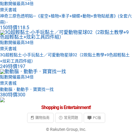
點數開催最高34倍
樂天書城
神奇三原色透明貼─《星空+植物+車子+蝴蝶+動物+食物貼紙書》(全套六
冊) -
150
特價
118.5
點數開催最高34倍
樂天書城
3Q超輕黏土-小手玩黏土／可愛動物星球02（2款黏土教學+9色超輕黏土
+炫彩工具四件組）
249
特價
197
點數開催最高34倍
樂天書城
動動腦．動動手．寶寶找一找
380
特價
300
Shopping is Entertainment!
購物指南
常見問題
PC版
© Rakuten Group, Inc.