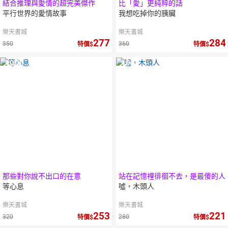
結合推理與愛情的超完美傑作
比「愛」更純粹的話
平行世界的愛情故事
我想吃掉你的胰臟
樂天書城
樂天書城
277
284
350
360
特價
特價
10
倍
10
倍
點數
點數
那些對你說不出口的在意
站在記憶裡徘徊不去，是最傻的人
等心息
噓，木頭人
樂天書城
樂天書城
253
221
320
280
特價
特價