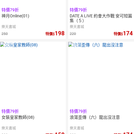
特價79折
特價79折
神月Online(01)
DATE A LIVE 約會大作戰 安可短篇
集（５）
樂天書城
樂天書城
198
174
250
220
特價
特價
10
倍
10
倍
點數
點數
特價79折
特價79折
女裝皇家教師(08)
浪蕩歪傳（六）龍出沒注意
樂天書城
樂天書城