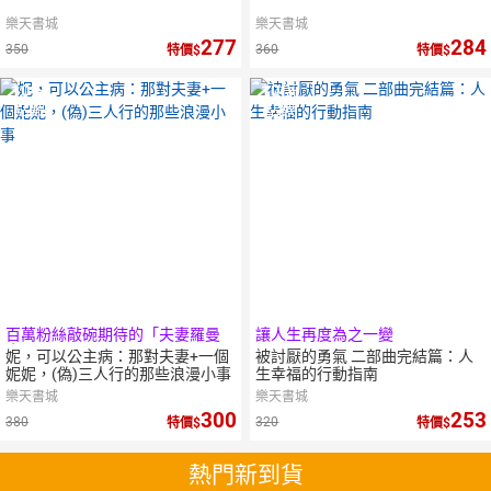
樂天書城
樂天書城
277
284
350
360
特價
特價
10
倍
10
倍
點數
點數
百萬粉絲敲碗期待的「夫妻羅曼
讓人生再度為之一變
史」
妮，可以公主病：那對夫妻+一個
被討厭的勇氣 二部曲完結篇：人
妮妮，(偽)三人行的那些浪漫小事
生幸福的行動指南
樂天書城
樂天書城
300
253
380
320
特價
特價
熱門新到貨