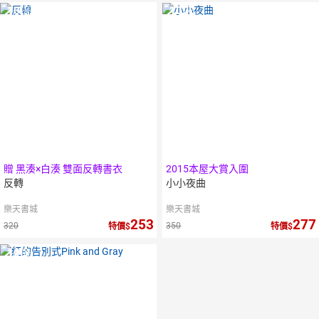
10
倍
10
倍
點數
點數
贈 黑湊×白湊 雙面反轉書衣
2015本屋大賞入圍
反轉
小小夜曲
樂天書城
樂天書城
253
277
320
350
特價
特價
10
倍
點數