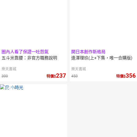
圈內人看了保證一吐怨氣
開日本創作新格局
五斗米靠腰：非官方職務說明
逢澤理玖(上+下集，唯一合購版)
樂天書城
樂天書城
237
356
300
450
特價
特價
10
倍
點數