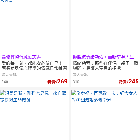
最優質的情感勵志書
擺脫被情緒勒索，重新掌握人生
愛的每一刻，都能安心做自己！：
情緒勒索：那些在伴侶、親子、職
阿德勒勇氣心理學的情感日常練習
場間，最讓人窒息的相處
樂天書城
樂天書城
269
245
340
310
特價
特價
10
倍
10
倍
點數
點數