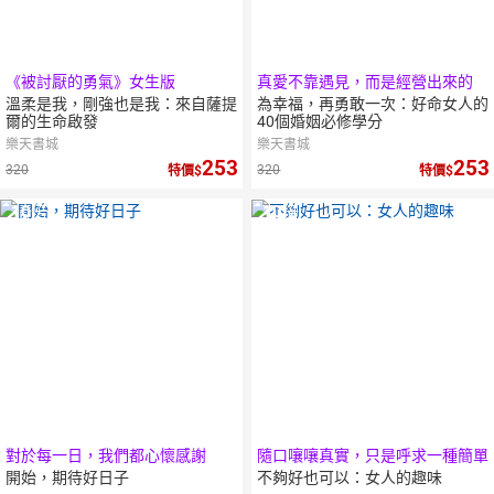
《被討厭的勇氣》女生版
真愛不靠遇見，而是經營出來的
溫柔是我，剛強也是我：來自薩提
為幸福，再勇敢一次：好命女人的
爾的生命啟發
40個婚姻必修學分
樂天書城
樂天書城
253
253
320
320
特價
特價
10
倍
10
倍
點數
點數
對於每一日，我們都心懷感謝
隨口嚷嚷真實，只是呼求一種簡單
開始，期待好日子
不夠好也可以：女人的趣味