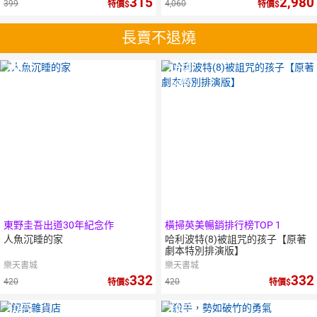
315
2,980
399
4,060
特價
特價
長賣不退燒
10
倍
10
倍
點數
點數
東野圭吾出道30年紀念作
橫掃英美暢銷排行榜TOP 1
人魚沉睡的家
哈利波特(8)被詛咒的孩子【原著
劇本特別排演版】
樂天書城
樂天書城
332
332
420
420
特價
特價
10
倍
10
倍