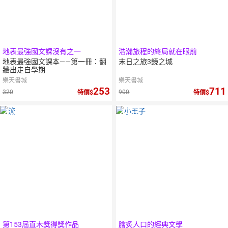
地表最強國文課沒有之一
浩瀚旅程的終局就在眼前
地表最強國文課本——第一冊：翻
末日之旅3鏡之城
牆出走自學期
樂天書城
樂天書城
253
711
320
900
特價
特價
10
倍
10
倍
點數
點數
第153屆直木獎得獎作品
膾炙人口的經典文學