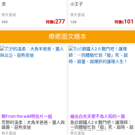
流
小王子
樂天書城
樂天書城
277
101
350
128
特價
特價
療癒圖文繪本
10
倍
10
倍
點數
點數
贈From the wild明信片一組
繪出白衣天使不為人知的一面
荒野的溫柔：大角羊爸爸、獵人與
急診鋼鐵人2.0 戰鬥吧！護理師：
雌鹿、惡熊安迪
一同體驗忙到「瘦」死、超時、超
量、超爆肝的護理人生！
樂天書城
樂天書城