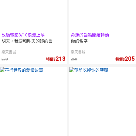
改編電影3/10浪漫上映
命運的齒輪開始轉動
明天，我要和昨天的妳約會
你的名字
樂天書城
樂天書城
213
205
270
260
特價
特價
10
倍
10
倍
點數
點數