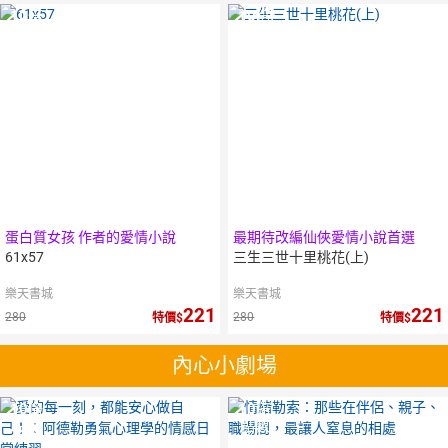
10
倍
10
倍
點數
點數
蛋白質女孩 作者的愛情小說
最期待改編仙俠愛情小說首選
61x57
三生三世十里桃花(上)
樂天書城
樂天書城
221
221
280
280
特價
特價
內心小劇場
10
倍
10
倍
點數
點數