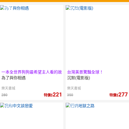
10
倍
10
倍
點數
點數
一本全世界狗狗最希望主人看的故
台灣美景驚豔全球！
事
為了與你相遇
沉默(電影版)
樂天書城
樂天書城
221
277
280
350
特價
特價
10
倍
10
倍
點數
點數