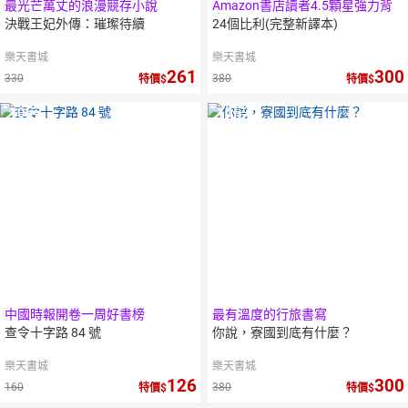
最光芒萬丈的浪漫競存小說
Amazon書店讀者4.5顆星強力背
書
決戰王妃外傳：璀璨待續
24個比利(完整新譯本)
樂天書城
樂天書城
261
300
330
380
特價
特價
10
倍
10
倍
點數
點數
中國時報開卷一周好書榜
最有溫度的行旅書寫
查令十字路 84 號
你說，寮國到底有什麼？
樂天書城
樂天書城
126
300
160
380
特價
特價