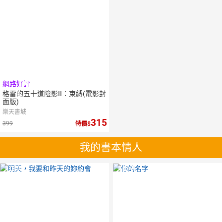
網路好評
格雷的五十道陰影II：束縛(電影封
面版)
樂天書城
315
399
特價
我的書本情人
10
倍
10
倍
點數
點數