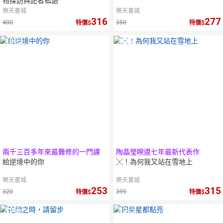
物採訪與記者私語
樂天書城
樂天書城
316
277
400
350
特價
特價
10
倍
10
倍
點數
點數
兩千三百多年來最難修的一門課
陶晶瑩睽違七年最新代表作
給逆境中的你
╳！為何我又站在雪地上
樂天書城
樂天書城
253
315
320
399
特價
特價
10
倍
10
倍
點數
點數