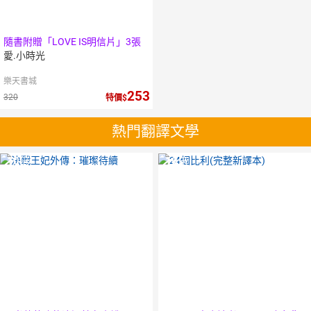
隨書附贈「LOVE IS明信片」3張
愛.小時光
樂天書城
253
320
特價
熱門翻譯文學
10
倍
10
倍
點數
點數