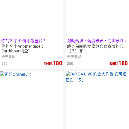
你的名字 外傳小說登台！
激動落淚．萌度破表．完美最終回
你的名字Another Side：
終身保固的女僕與容易崩壞的我
Earthbound(全)
（３）完
樂天書城
樂天書城
180
188
220
250
特價
特價
10
倍
10
倍
點數
點數