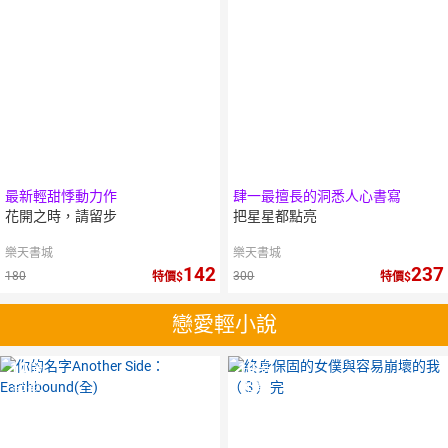
最新輕甜悸動力作
肆一最擅長的洞悉人心書寫
花開之時，請留步
把星星都點亮
樂天書城
樂天書城
142
237
180
300
特價
特價
戀愛輕小說
10
倍
10
倍
點數
點數