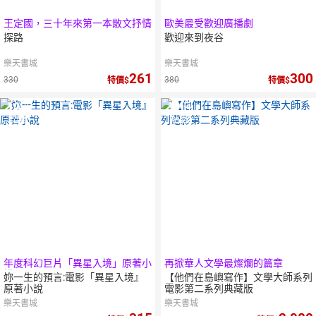
王定國，三十年來第一本散文抒情
歐美最受歡迎廣播劇
書
探路
歡迎來到夜谷
樂天書城
樂天書城
261
300
330
380
特價
特價
10
倍
10
倍
點數
點數
年度科幻巨片「異星入境」原著小
再掀華人文學最燦爛的篇章
說
妳一生的預言:電影「異星入境』
【他們在島嶼寫作】文學大師系列
原著小說
電影第二系列典藏版
樂天書城
樂天書城