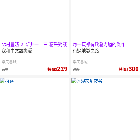
北村豐晴 X 新井一二三 精采對談
每一頁都有啟發力道的傑作
我和中文談戀愛
行過地獄之路
樂天書城
樂天書城
229
300
290
380
特價
特價
10
倍
10
倍
點數
點數