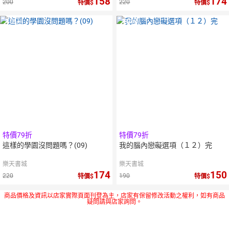
158
174
200
220
特價
特價
10
倍
10
倍
點數
點數
特價79折
特價79折
這樣的學園沒問題嗎？(09)
我的腦內戀礙選項（１２）完
樂天書城
樂天書城
174
150
220
190
特價
特價
商品價格及資訊以店家實際頁面刊登為主，店家有保留修改活動之權利，如有商品
疑問請與店家詢問。