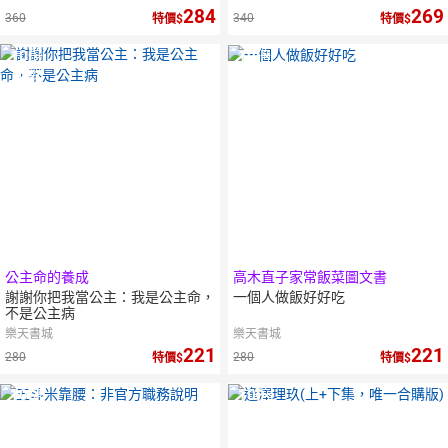
284
269
360
340
特價
特價
10
倍
10
倍
點數
點數
公主命的養成
高木直子家常飯菜圖文書
謝謝你把我當公主：我是公主命，
一個人做飯好好吃
不是公主病
樂天書城
樂天書城
221
221
280
280
特價
特價
10
倍
10
倍
點數
點數