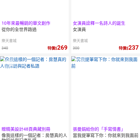
10年來最暢銷的華文創作
女演員詮釋一名詩人的誕生
從你的全世界路過
女演員
樂天書城
樂天書城
269
237
340
300
特價
特價
10
倍
10
倍
點數
點數
贈精美設計48頁典藏別冊
張曼娟給你的「手寫情書」
像我這樣的一個記者：房慧真的人
當我提筆寫下你：你就來到我面前