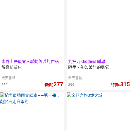
點數
點數
東野圭吾最令人感動落淚的作品
九把刀 Giddens 編導
解憂雜貨店
殺手，勢如破竹的勇氣
樂天書城
樂天書城
277
315
350
399
特價
特價
10
倍
10
倍
點數
點數