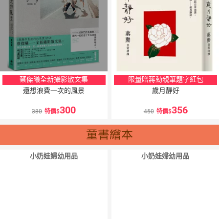
蔡傑曦全新攝影散文集
限量贈蔣勳親筆題字紅包
還想浪費一次的風景
歲月靜好
300
356
380
特價
450
特價
童書繪本
小奶娃婦幼用品
小奶娃婦幼用品
10
％
10
％
點數
點數