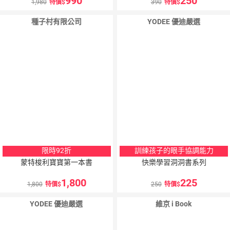
990
250
1,980
特價
390
特價
種子村有限公司
YODEE 優迪嚴選
限時92折
訓練孩子的眼手協調能力
蒙特梭利寶寶第一本書
快樂學習洞洞書系列
1,800
225
1,800
特價
250
特價
YODEE 優迪嚴選
維京 i Book