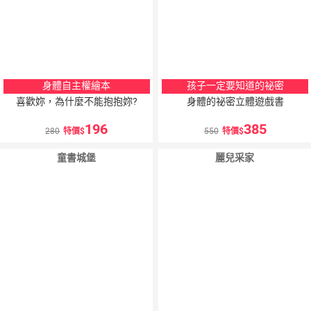
身體自主權繪本
孩子一定要知道的祕密
喜歡妳，為什麼不能抱抱妳?
身體的祕密立體遊戲書
196
385
280
特價
550
特價
童書城堡
麗兒采家