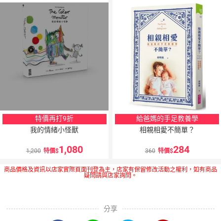
特價再打9折
給爸媽的手足教養學
我的情緒小怪獸
相親相愛不簡單？
1,080
284
1,200
特價
360
特價
商品價格及資訊以店家實際頁面刊登為主，店家有保留修改活動之權利，如有商品
疑問請與店家詢問。
分享