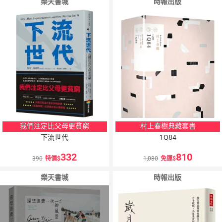
樂天書城
時報出版
我們注定比父母更貧窮
村上春樹典藏套書
下流世代
1Q84
332
810
390
特價
1,080
免運
樂天書城
時報出版