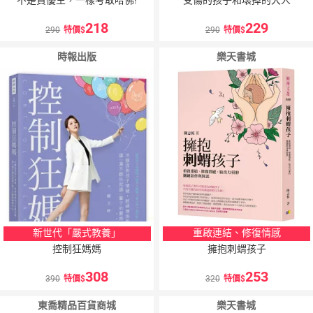
不是資優生，一樣考取哈佛!
受傷的孩子和壞掉的大人
218
229
290
特價
290
特價
時報出版
樂天書城
新世代「嚴式教養」
重啟連結、修復情感
控制狂媽媽
擁抱刺蝟孩子
308
253
390
特價
320
特價
東喬精品百貨商城
樂天書城