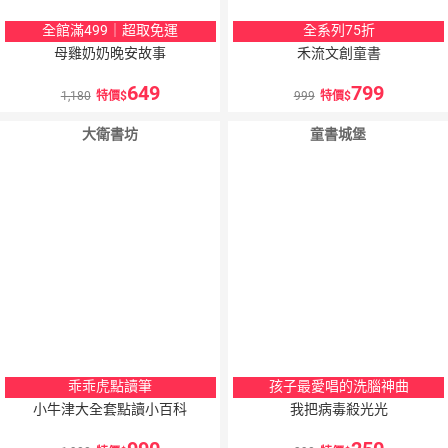
全館滿499｜超取免運
全系列75折
母雞奶奶晚安故事
禾流文創童書
649
799
1,180
特價
999
特價
大衛書坊
童書城堡
乖乖虎點讀筆
孩子最愛唱的洗腦神曲
小牛津大全套點讀小百科
我把病毒殺光光