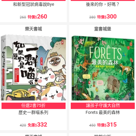
和新型冠狀病毒說Bye
後來的你，好嗎？
260
300
260
特價
380
特價
樂天書城
童書城堡
任選2書75折
讓孩子守護大自然
歷史一群喵系列
Forets 最美的森林
332
315
420
免運
450
特價