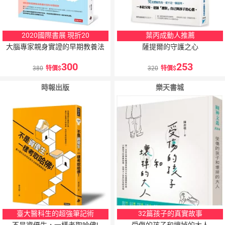
2020國際書展 現折20
葉丙成動人推薦
大腦專家親身實證的早期教養法
薩提爾的守護之心
300
253
380
特價
320
特價
時報出版
樂天書城
臺大醫科生的超強筆記術
32篇孩子的真實故事