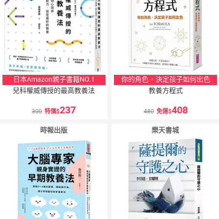
日本Amazon親子書籍NO.1
你的角色，決定孩子如何出色
兒科權威傳授的最高教養法
教養方程式
237
408
300
特價
480
免運
時報出版
樂天書城