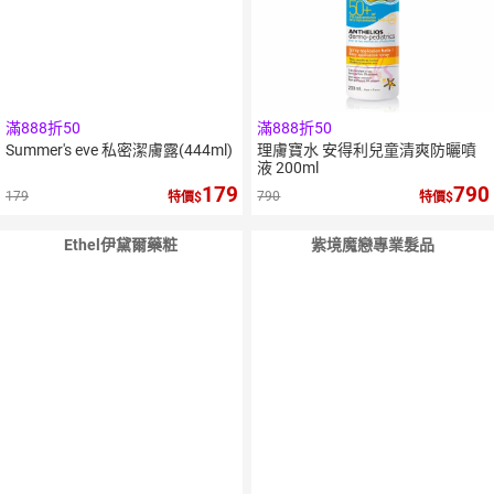
滿888折50
滿888折50
Summer's eve 私密潔膚露(444ml)
理膚寶水 安得利兒童清爽防曬噴
液 200ml
179
790
179
790
特價
特價
Ethel伊黛爾藥粧
紫境魔戀專業髮品