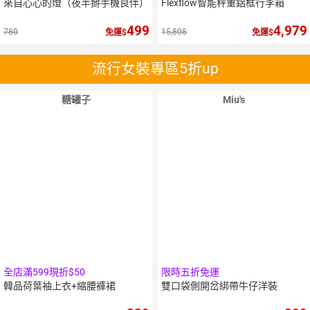
來自心心的燈（夜半掰手機良伴）
Flexflow智能秤重鋁框行李箱
499
4,979
780
15,808
免運
免運
流行女裝專區5折up
糖罐子
Miu's
5
倍
點數
全店滿599現折$50
限時五折免運
韓品荷葉袖上衣+縮腰褲裙
雙口袋側開岔綁帶牛仔洋裝