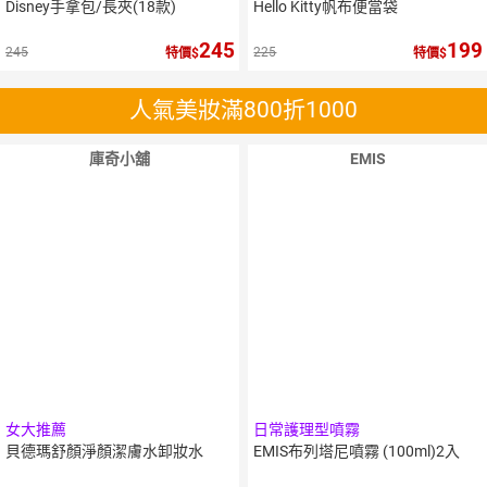
Disney手拿包/長夾(18款)
Hello Kitty帆布便當袋
245
199
245
225
特價
特價
人氣美妝滿800折1000
庫奇小舖
EMIS
女大推薦
日常護理型噴霧
貝德瑪舒顏淨顏潔膚水卸妝水
EMIS布列塔尼噴霧 (100ml)2入