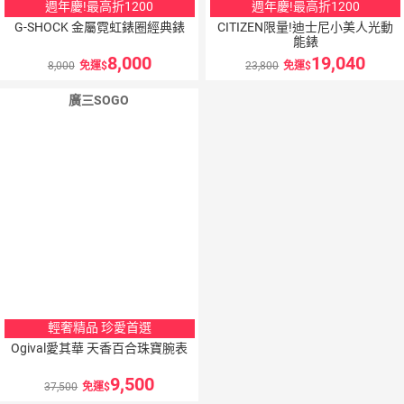
週年慶!最高折1200
週年慶!最高折1200
G-SHOCK 金屬霓虹錶圈經典錶
CITIZEN限量!迪士尼小美人光動
能錶
8,000
19,040
8,000
免運
23,800
免運
廣三SOGO
輕奢精品 珍愛首選
Ogival愛其華 天香百合珠寶腕表
9,500
37,500
免運