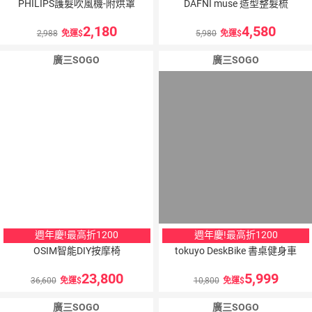
PHILIPS護髮吹風機-附烘罩
DAFNI muse 造型整髮梳
2,180
4,580
2,988
免運
5,980
免運
廣三SOGO
廣三SOGO
週年慶!最高折1200
週年慶!最高折1200
OSIM智能DIY按摩椅
tokuyo DeskBike 書桌健身車
23,800
5,999
36,600
免運
10,800
免運
廣三SOGO
廣三SOGO