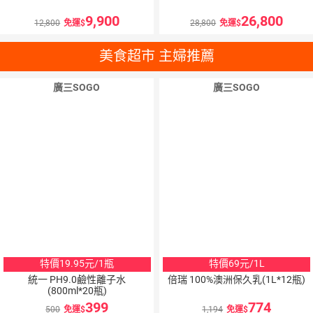
9,900
26,800
12,800
免運
28,800
免運
美食超市 主婦推薦
廣三SOGO
廣三SOGO
特價19.95元/1瓶
特價69元/1L
統一 PH9.0鹼性離子水
倍瑞 100%澳洲保久乳(1L*12瓶)
(800ml*20瓶)
399
774
500
免運
1,194
免運