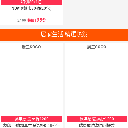
特價50/1包
NUK濕紙巾80抽(20包)
999
2,100
特價
居家生活 精選熱銷
廣三SOGO
廣三SOGO
週年慶!最高折1200
週年慶!最高折1200
象印 不鏽鋼真空保溫杯0.48公升
瑞康屋防溢鍋附提袋