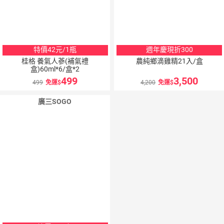
特價42元/1瓶
週年慶現折300
桂格 養氣人蔘(補氣禮
農純鄉滴雞精21入/盒
盒)60ml*6/盒*2
499
3,500
499
免運
4,200
免運
廣三SOGO