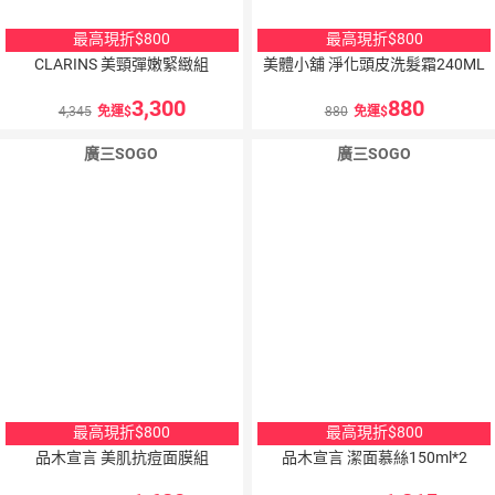
最高現折$800
最高現折$800
CLARINS 美頸彈嫩緊緻組
美體小舖 淨化頭皮洗髮霜240ML
3,300
880
4,345
免運
880
免運
廣三SOGO
廣三SOGO
最高現折$800
最高現折$800
品木宣言 美肌抗痘面膜組
品木宣言 潔面慕絲150ml*2