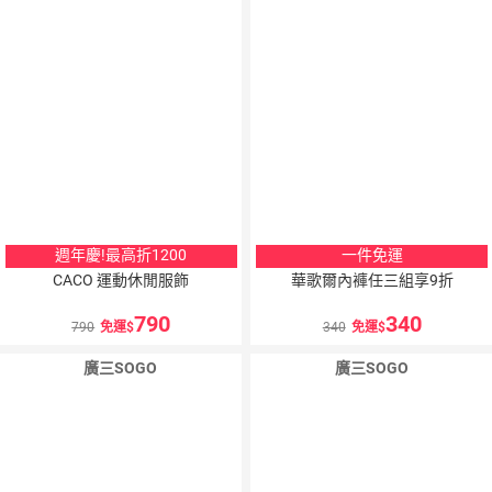
週年慶!最高折1200
一件免運
CACO 運動休閒服飾
華歌爾內褲任三組享9折
790
340
790
免運
340
免運
廣三SOGO
廣三SOGO