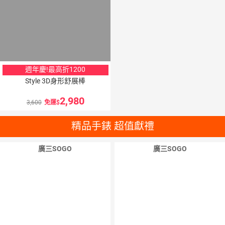
週年慶!最高折1200
Style 3D身形舒展棒
2,980
3,600
免運
精品手錶 超值獻禮
廣三SOGO
廣三SOGO