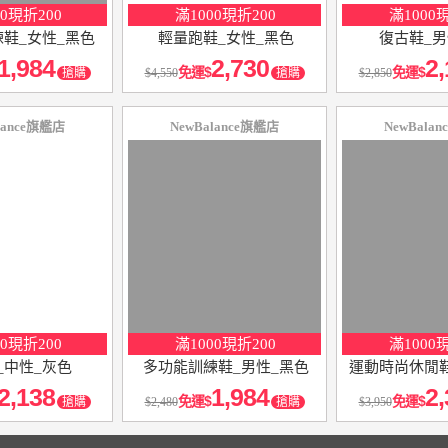
00現折200
滿1000現折200
滿1000
鞋_女性_黑色
輕量跑鞋_女性_黑色
復古鞋_男
1,984
2,730
2,
免運
免運
搶購
4,550
搶購
2,850
lance旗艦店
NewBalance旗艦店
NewBala
10
％
10
％
點數
點數
00現折200
滿1000現折200
滿1000
_中性_灰色
多功能訓練鞋_男性_黑色
運動時尚休閒鞋
2,138
1,984
2,
免運
免運
搶購
2,480
搶購
3,950