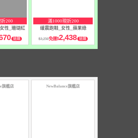
現折200
滿1000現折200
女性_珊瑚紅
緩震跑鞋_女性_蘋果綠
670
2,438
免運
搶購
3,250
搶購
nce旗艦店
NewBalance旗艦店
10
％
點數