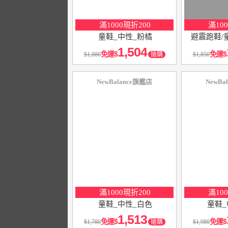
滿1000現折200
滿10
童鞋_中性_粉橘
避震跑鞋/
1,504
免運
免運
1,880
搶購
1,850
NewBalance旗艦店
NewBa
10
％
10
％
點數
點數
滿1000現折200
滿10
童鞋_中性_白色
童鞋_
1,513
免運
免運
1,780
搶購
1,980