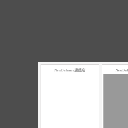
NewBalance旗艦店
NewBa
10
％
10
％
點數
點數