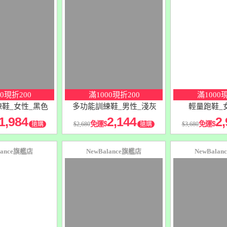
10
％
10
％
點數
點數
00現折200
滿1000現折200
滿1000
鞋_女性_黑色
多功能訓練鞋_男性_淺灰
輕量跑鞋_
1,984
2,144
2,
免運
免運
搶購
2,680
搶購
3,680
lance旗艦店
NewBalance旗艦店
NewBala
10
％
10
％
點數
點數