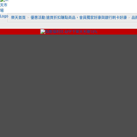
樂天首頁
>
優惠活動:搶買折扣賺點商品，會員獨家好康與銀行刷卡好康
>
品