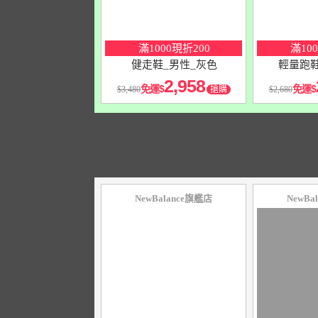
滿1000現折200
滿10
健走鞋_男性_灰色
輕量跑鞋
2,958
免運
免運
3,480
搶購
2,680
NewBalance旗艦店
NewBa
10
％
10
％
點數
點數