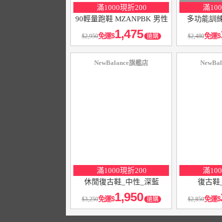
滿1000現折200
滿10
90輕量跑鞋 MZANPBK 男性
多功能訓練
黑色
1,475
免運
免運
2,950
搶購
2,480
NewBalance旗艦店
NewBa
10
％
10
％
點數
點數
滿1000現折200
滿10
休閒復古鞋_中性_深藍
復古鞋
1,950
免運
免運
3,250
搶購
2,850