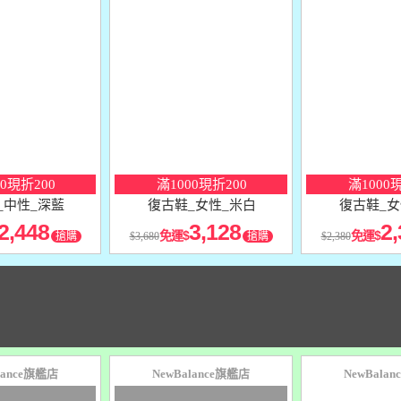
10
％
10
％
點數
點數
00現折200
滿1000現折200
滿1000
_中性_深藍
復古鞋_女性_米白
復古鞋_女
2,448
3,128
2,
免運
免運
搶購
3,680
搶購
2,380
lance旗艦店
NewBalance旗艦店
NewBala