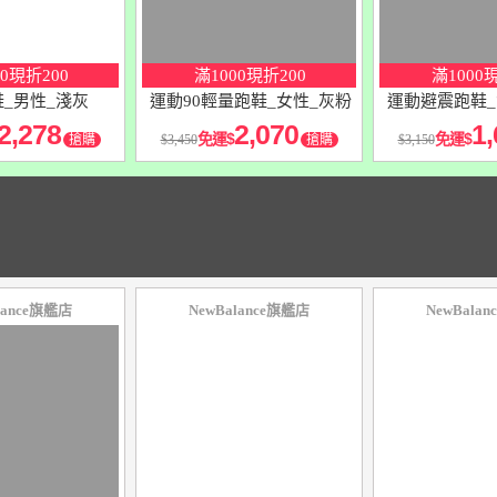
00現折200
滿1000現折200
滿1000
_男性_淺灰
運動90輕量跑鞋_女性_灰粉
運動避震跑鞋_
2,278
2,070
紅
1,
免運
免運
搶購
3,450
搶購
3,150
lance旗艦店
NewBalance旗艦店
NewBala
10
％
10
％
點數
點數