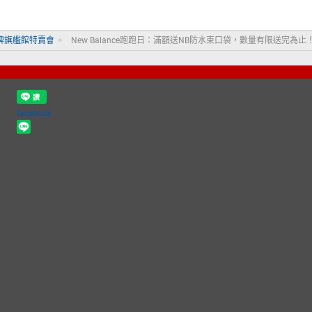
牌旗艦館特賣會
>
New Balance跑跑日：滿額送NB防水束口袋，數量有限送完為止
facebook