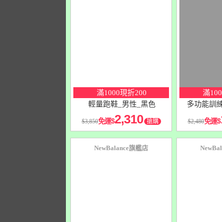
10
％
10
％
點數
點數
滿1000現折200
滿10
輕量跑鞋_男性_黑色
多功能訓練
2,310
免運
免運
3,850
搶購
2,480
NewBalance旗艦店
NewBa
10
％
10
％
點數
點數