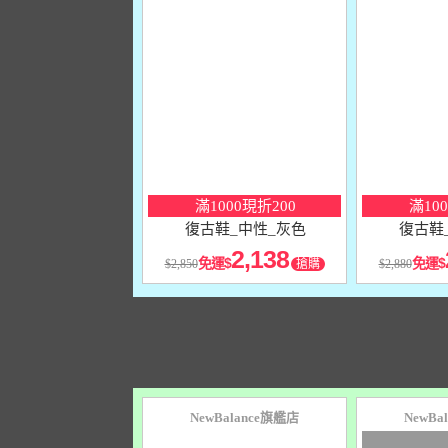
10
％
10
％
點數
點數
滿1000現折200
滿10
復古鞋_中性_灰色
復古鞋
2,138
免運
免運
2,850
搶購
2,880
NewBalance旗艦店
NewBa