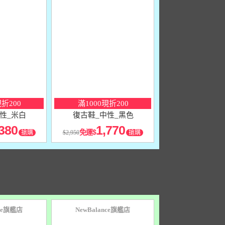
10
％
點數
現折200
滿1000現折200
性_米白
復古鞋_中性_黑色
380
1,770
免運
搶購
2,950
搶購
nce旗艦店
NewBalance旗艦店