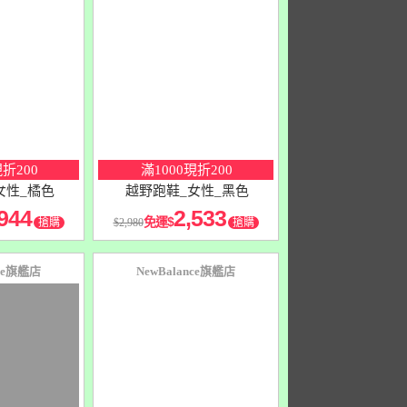
10
％
點數
現折200
滿1000現折200
女性_橘色
越野跑鞋_女性_黑色
944
2,533
免運
搶購
2,980
搶購
nce旗艦店
NewBalance旗艦店
10
％
點數