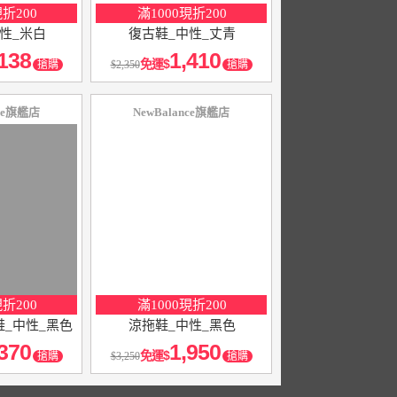
現折200
滿1000現折200
性_米白
復古鞋_中性_丈青
138
1,410
免運
搶購
2,350
搶購
nce旗艦店
NewBalance旗艦店
10
％
點數
現折200
滿1000現折200
_中性_黑色
涼拖鞋_中性_黑色
370
1,950
免運
搶購
3,250
搶購