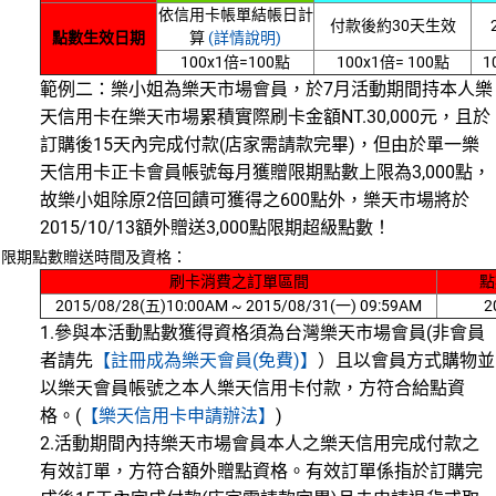
依信用卡帳單結帳日計
付款後約30天生效
點數生效日期
算
(詳情說明)
100x1倍=100點
100x1倍= 100點
1
範例二：樂小姐為樂天市場會員，於7月活動期間持本人樂
天信用卡在樂天市場累積實際刷卡金額NT.30,000元，且於
訂購後15天內完成付款(店家需請款完畢)，但由於單一樂
天信用卡正卡會員帳號每月獲贈限期點數上限為3,000點，
故樂小姐除原2倍回饋可獲得之600點外，樂天市場將於
2015/10/13額外贈送3,000點限期超級點數！
限期點數贈送時間及資格：
刷卡消費之訂單區間
點
2015/08/28(五)10:00AM ~ 2015/08/31(一) 09:59AM
2
1.參與本活動點數獲得資格須為台灣樂天市場會員(非會員
者請先
【註冊成為樂天會員(免費)】
）且以會員方式購物並
以樂天會員帳號之本人樂天信用卡付款，方符合給點資
格。(
【樂天信用卡申請辦法】
)
2.活動期間內持樂天市場會員本人之樂天信用完成付款之
有效訂單，方符合額外贈點資格。有效訂單係指於訂購完