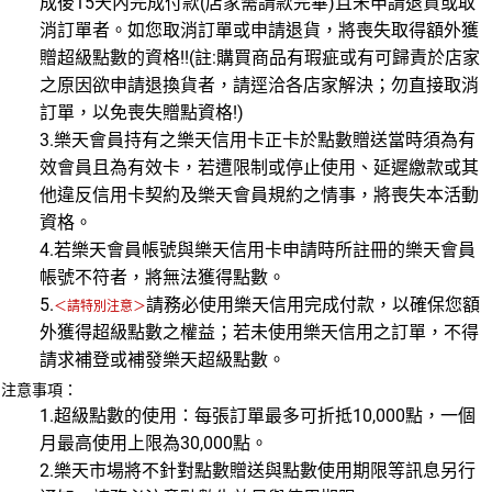
成後15天內完成付款(店家需請款完畢)且未申請退貨或取
消訂單者。如您取消訂單或申請退貨，將喪失取得額外獲
贈超級點數的資格!!(註:購買商品有瑕疵或有可歸責於店家
之原因欲申請退換貨者，請逕洽各店家解決；勿直接取消
訂單，以免喪失贈點資格!)
3.樂天會員持有之樂天信用卡正卡於點數贈送當時須為有
效會員且為有效卡，若遭限制或停止使用、延遲繳款或其
他違反信用卡契約及樂天會員規約之情事，將喪失本活動
資格。
4.若樂天會員帳號與樂天信用卡申請時所註冊的樂天會員
帳號不符者，將無法獲得點數。
5.
請務必使用樂天信用完成付款，以確保您額
＜請特別注意＞
外獲得超級點數之權益；若未使用樂天信用之訂單，不得
請求補登或補發樂天超級點數。
注意事項：
1.超級點數的使用：每張訂單最多可折抵10,000點，一個
月最高使用上限為30,000點。
2.樂天市場將不針對點數贈送與點數使用期限等訊息另行