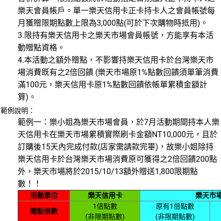
樂天會員帳戶。單一樂天信用卡正卡持卡人之會員帳號每
月獲贈限期點數上限為3,000點(可於下次購物時抵用)。
3.限持有樂天信用卡之樂天市場會員帳號，方能享有本活
動贈點資格。
4.本活動之額外贈點，不影響持樂天信用卡於台灣樂天市
場消費既有之2倍回饋 (樂天市場原1%點數回饋須單筆消費
滿100元，樂天信用卡原1%點數回饋依帳單累積金額計
算)。
範例說明：
範例一：樂小姐為樂天市場會員，於7月活動期間持本人樂
天信用卡在樂天市場累積實際刷卡金額NT10,000元，且於
訂購後15天內完成付款(店家需請款完畢)，故樂小姐除持
樂天信用卡於台灣樂天市場消費原可獲得之2倍回饋200點
外，樂天市場將於2015/10/13額外贈送1,800限期點
數！！
活動單位
樂天信用卡
樂天市
1倍點數
原有1倍點數
贈點倍數
(非限期點數)
(非限期點數)