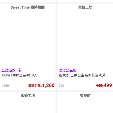
Sweet Time 甜時甜園
蜜蜂工坊
全館點數5倍
浪漫公主風!
Tsum Tsum全系列18入！
獨家!迪士尼公主系列蜂蜜奶茶
1,260
499
1,260
720
滿額免運
免運
蜜蜂工坊
有樂町