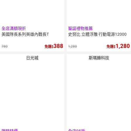
全店滿額現折
聖誕禮物推薦
美國隊長系列英雄內戰長T
史努比 立體浮雕 行動電源12000
388
1,280
780
1,280
免運
免運
日光城
斯瑪鋒科技
限時特價
全店95折