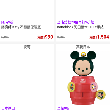
限時9折
全店點數20倍再打9折起
膳魔師 Kitty 不鏽鋼保溫瓶
nanoblock 河田積木KITTY手錶
990
1,504
1,490
2,180
免運
免運
安珂
真愛日本
日本進口
全館9折