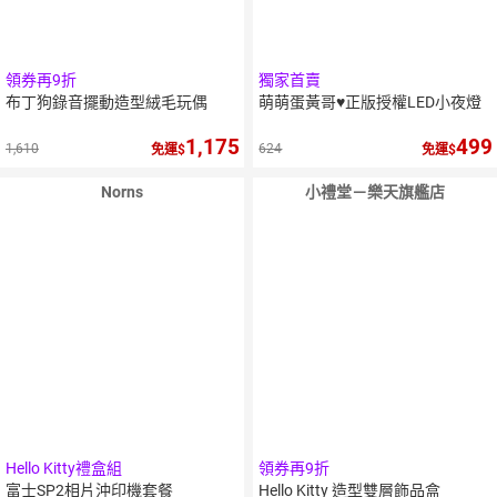
領券再9折
獨家首賣
布丁狗錄音擺動造型絨毛玩偶
萌萌蛋黃哥♥正版授權LED小夜燈
1,175
499
1,610
624
免運
免運
Norns
小禮堂－樂天旗艦店
Hello Kitty禮盒組
領券再9折
富士SP2相片沖印機套餐
Hello Kitty 造型雙層飾品盒