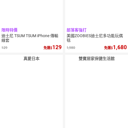
限時特價
部落客強打
迪士尼 TSUM TSUM iPhone 傳輸
美國ZOOBIES迪士尼多功能玩偶
線套
毯
129
1,680
129
1,980
免運
免運
真愛日本
雙寶居家保健生活館