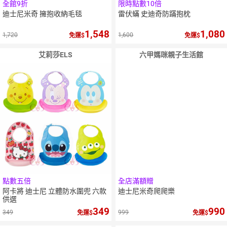
全館9折
限時點數10倍
迪士尼米奇 擁抱收納毛毯
雷伏蟎 史迪奇防蹣抱枕
1,548
1,080
1,720
1,600
免運
免運
艾莉莎ELS
六甲媽咪親子生活館
點數五倍
全店滿額贈
阿卡將 迪士尼 立體防水圍兜 六款
迪士尼米奇爬爬樂
供選
349
990
349
999
免運
免運