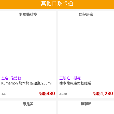
其他日系卡通
斯瑪鋒科技
翔仔居家
全店5倍點數
正版唯一授權
Kumamon 熊本熊 保溫瓶 280ml
熊本熊親膚柔軟睡袋
430
1,280
430
3,980
免運
免運
康是美
無聊郎