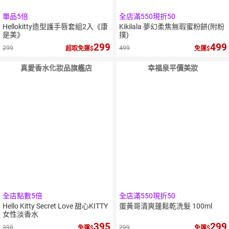
單品5倍
全店滿550現折50
Hellokitty造型護手唇套組2入《康
Kikilala 夢幻柔焦無瑕蜜粉餅(附粉
是美》
撲)
299
499
299
499
超取免運
免運
真愛香水化妝品旗艦店
幸福泉平價美妝
5
倍
點數
全店點數5倍
全店滿550現折50
Hello Kitty Secret Love 甜心KITTY
蛋黃哥清爽蓬鬆乾洗髮 100ml
女性淡香水
395
299
395
299
免運
免運