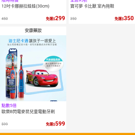
12吋卡娜赫拉娃娃(30cm)
寶可夢 卡比獸 室內拖鞋
299
350
450
350
免運
免運
安康藥妝
點數5倍
歐樂B閃電麥昆兒童電動牙刷
599
599
免運