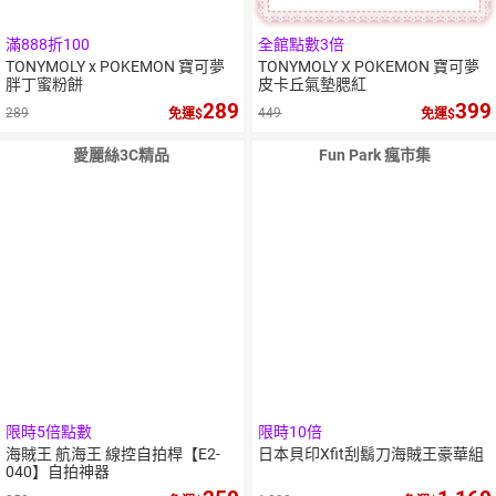
滿888折100
全館點數3倍
TONYMOLY x POKEMON 寶可夢
TONYMOLY X POKEMON 寶可夢
胖丁蜜粉餅
皮卡丘氣墊腮紅
289
399
289
449
免運
免運
愛麗絲3C精品
Fun Park 瘋市集
限時5倍點數
限時10倍
海賊王 航海王 線控自拍桿【E2-
日本貝印Xfit刮鬍刀海賊王豪華組
040】自拍神器