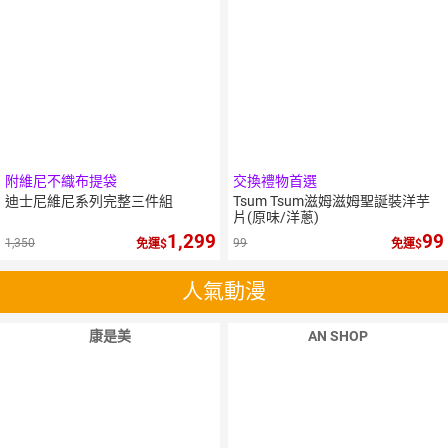
附維尼不織布提袋
交換禮物首選
迪士尼維尼系列完整三件組
Tsum Tsum滋姆滋姆聖誕裝洋芋
片(原味/洋蔥)
1,299
99
1,350
99
免運
免運
人氣動漫
康是美
AN SHOP