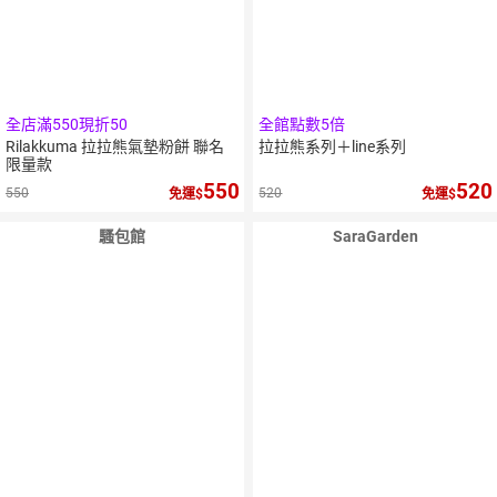
全店滿550現折50
全館點數5倍
Rilakkuma 拉拉熊氣墊粉餅 聯名
拉拉熊系列＋line系列
限量款
550
520
550
520
免運
免運
騷包館
SaraGarden