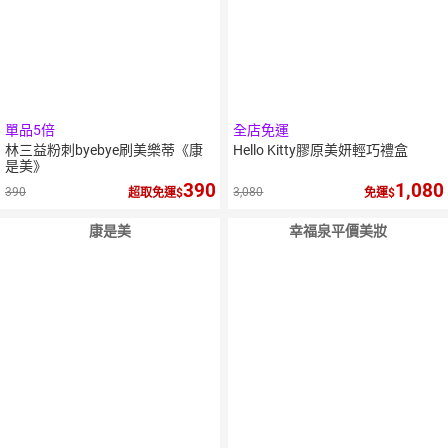
單品5倍
全店免運
林三益粉刺byebye刷美樂蒂《康
Hello Kitty膠原美妍輕巧禮盒
是美》
390
1,080
390
3,080
超取免運
免運
康是美
幸福泉平價美妝