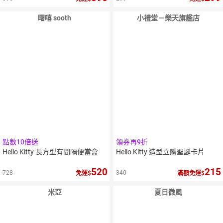
曙嘻 sooth
小禮堂－樂天旗艦店
點數10倍送
領券再9折
Hello Kitty 長方型有間隔便當盒
Hello Kitty 造型立體聖誕卡片
520
215
728
340
免運
滿額免運
米亞
夏日微風