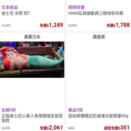
日本商品
限時特價
迪士尼 米奇 短T
VANS玩具總動員三眼怪帆布鞋
1,249
1,788
1,249
2,980
免運
免運
真愛日本
康是美
全館9折
單品5倍
正版迪士尼小美人魚樂園限定造型
高絲黑糖精記形凝凍米妮限量90g
抱枕
2,061
351
2,290
468
免運
超取免運