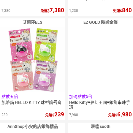
7,380
840
7,380
1,230
免運
免運
艾莉莎ELS
EZ GOLD 時尚金飾
點數五倍
加碼點數5倍
凱蒂貓 HELLO KITTY 球型護唇膏
Hello Kitty♥夢幻王國♥銀飾串珠手
環
239
6,980
239
7,980
免運
免運
AnnShop小安的店銀飾精品
曙嘻 sooth