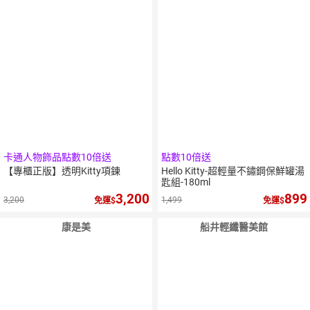
卡通人物飾品點數10倍送
點數10倍送
【專櫃正版】透明Kitty項鍊
Hello Kitty-超輕量不鏽鋼保鮮罐湯
匙組-180ml
3,200
899
3,200
1,499
免運
免運
康是美
船井輕纖醫美館