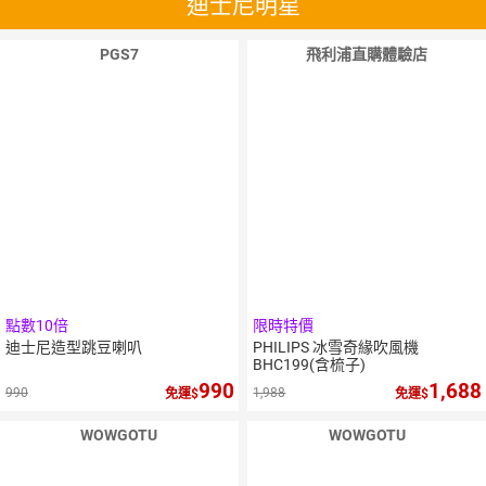
迪士尼明星
PGS7
飛利浦直購體驗店
點數10倍
限時特價
迪士尼造型跳豆喇叭
PHILIPS 冰雪奇緣吹風機
BHC199(含梳子)
990
1,688
990
1,988
免運
免運
WOWGOTU
WOWGOTU