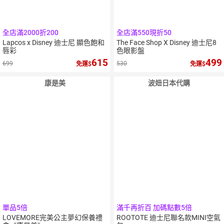
全店滿2000折200
全店滿550現折50
Lapcos x Disney 迪士尼 顯色飽和
The Face Shop X Disney 迪士尼8
唇彩
色眼影盤
615
499
699
530
免運
免運
康是美
波妞日本代購
單品5倍
滿千再折百 加碼點數5倍
LOVEMORE完美公主夢幻保養禮
ROOTOTE 迪士尼聯名款MINI空氣