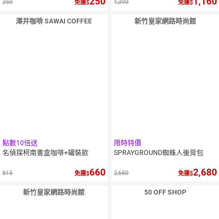
250
1,160
250
1,390
免運
免運
澤井咖啡 SAWAI COFFEE
新竹皇家網路時尚館
點數10倍送
限時特價
名偵探柯南書盒咖啡+罐裝飲
SPRAYGROUND蜘蛛人後背包
660
2,680
815
2,680
免運
免運
新竹皇家網路時尚館
50 OFF SHOP