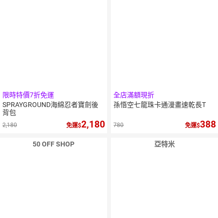
限時特價7折免運
全店滿額現折
SPRAYGROUND海綿忍者寶劍後
孫悟空七龍珠卡通漫畫速乾長T
背包
2,180
388
2,180
780
免運
免運
50 OFF SHOP
亞特米