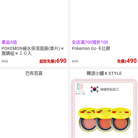
單品5倍
全店滿700現折100
POKEMON補水保濕面膜(單片)＊
Pokemon Go 卡比獸
團購組＊１０入
690
490
990
490
超取免運
免運
巴布百貨
韓流小舖 K STYLE