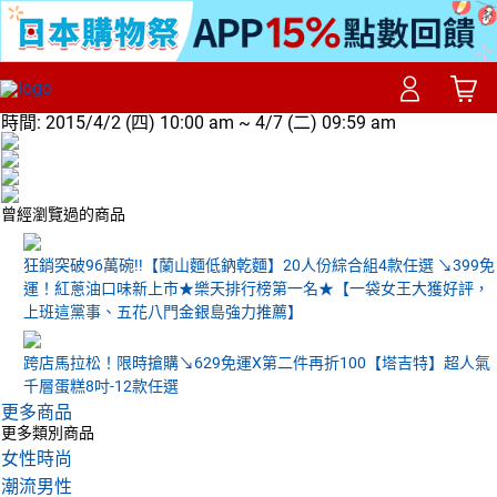
時間:
2015/4/2 (四) 10:00 am ~ 4/7 (二) 09:59 am
曾經瀏覽過的商品
狂銷突破96萬碗!!【蘭山麵低鈉乾麵】20人份綜合組4款任選 ↘399免
運！紅蔥油口味新上市★樂天排行榜第一名★【一袋女王大獲好評，
上班這黨事、五花八門金銀島強力推薦】
跨店馬拉松！限時搶購↘629免運X第二件再折100【塔吉特】超人氣
千層蛋糕8吋-12款任選
更多商品
更多類別商品
女性時尚
潮流男性