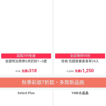
超取299免運
全店限時95折
金選明治樂樂Q貝奶粉1~3歲
桂格 完膳營養素香草24入
318
1,250
318
免運
1,250
免運
秋季彩妝7折起，多款新品挑
Select Plus
YMB水晶晶