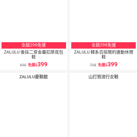
全館299免運
全館299免運
ZALULU 後採二穿金屬扣厚底包
ZALULU 韓系百搭簡約運動休閒
鞋
鞋
399
399
690
免運
798
免運
ZALULU愛鞋館
山打努流行女鞋
5
％
點數