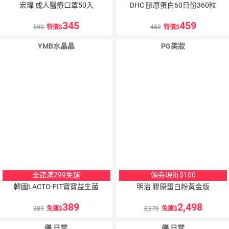
宏瑋 成人醫療口罩50入
DHC 膠原蛋白60日份360粒
345
459
599
特價
459
特價
YMB水晶晶
PG美妝
全館滿299免運
領券現折$100
韓國LACTO-FIT寶寶益生菌
明治 膠原蛋白粉黃金版
389
2,498
389
免運
3,376
免運
優 日常
優 日常