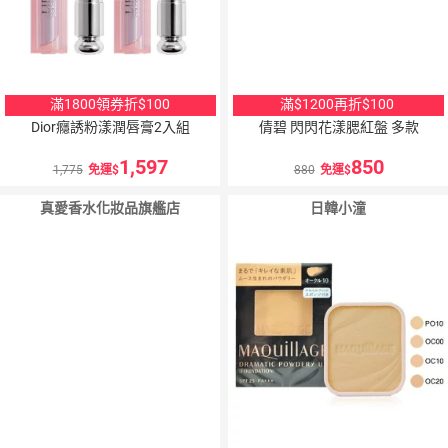
滿1800領券折$100
滿$1200再折$100
Dior癮誘粉漾潤唇膏2入組
倩碧 閃閃花漾腮紅盤 多款
1,597
850
1,775
免運
880
免運
真愛香水化妝品旗艦店
日韓小潼