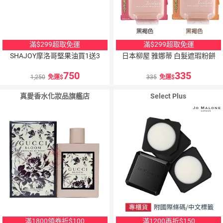
滿$299超取免運
滿$299超取免運
SHAJOY摩洛哥堅果油買1送3
日本柳屋 雅娜蒂 白髮遮瑕粉餅
750
335
1,250
免運
335
免運
真愛香水化妝品旗艦店
Select Plus
滿1800領券折$100
滿1200再折$150