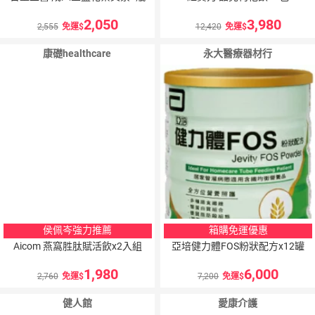
2,050
3,980
2,555
免運
12,420
免運
康礎healthcare
永大醫療器材行
侯佩岑強力推薦
箱購免運優惠
Aicom 燕窩胜肽賦活飲x2入組
亞培健力體FOS粉狀配方x12罐
1,980
6,000
2,760
免運
7,200
免運
健人館
愛康介護