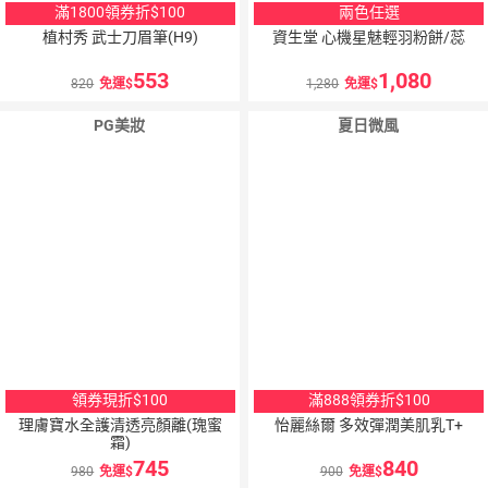
滿1800領券折$100
兩色任選
植村秀 武士刀眉筆(H9)
資生堂 心機星魅輕羽粉餅/蕊
553
1,080
820
免運
1,280
免運
PG美妝
夏日微風
領券現折$100
滿888領券折$100
理膚寶水全護清透亮顏離(瑰蜜
怡麗絲爾 多效彈潤美肌乳T+
霜)
745
840
980
免運
900
免運