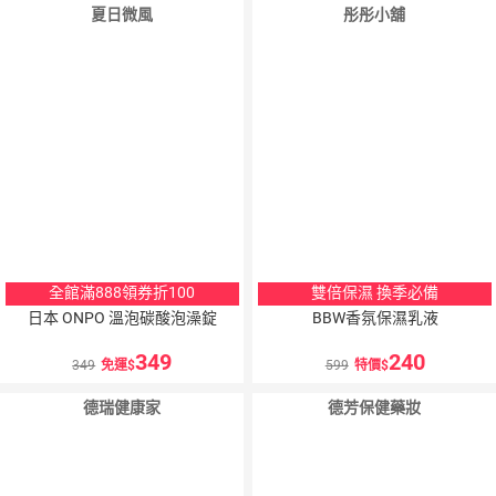
夏日微風
彤彤小舖
全館滿888領券折100
雙倍保濕 換季必備
日本 ONPO 溫泡碳酸泡澡錠
BBW香氛保濕乳液
349
240
349
免運
599
特價
德瑞健康家
德芳保健藥妝