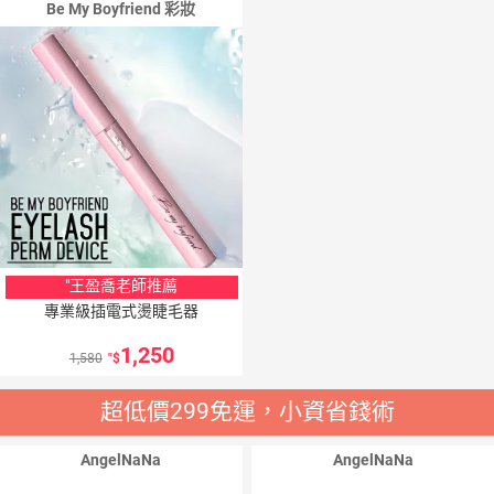
Be My Boyfriend 彩妝
"王盈喬老師推薦
專業級插電式燙睫毛器
1,250
1,580
"
超低價299免運，小資省錢術
AngelNaNa
AngelNaNa