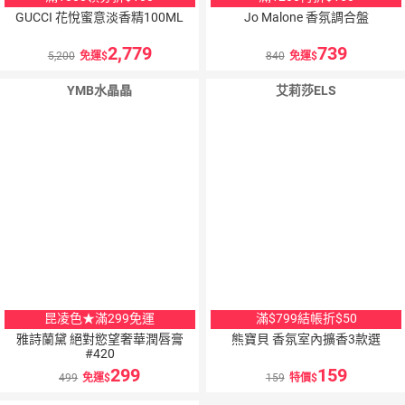
GUCCI 花悅蜜意淡香精100ML
Jo Malone 香氛調合盤
2,779
739
5,200
免運
840
免運
YMB水晶晶
艾莉莎ELS
昆凌色★滿299免運
滿$799結帳折$50
雅詩蘭黛 絕對慾望奢華潤唇膏
熊寶貝 香氛室內擴香3款選
#420
299
159
499
免運
159
特價