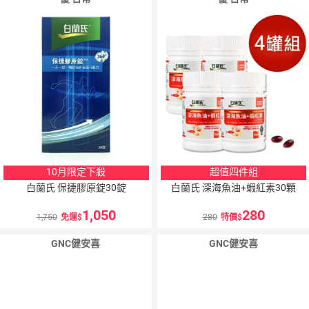
10月限定下殺
超值四件組
白蘭氏 保捷膠原錠30錠
白蘭氏 深海魚油+蝦紅素30顆
1,050
280
1,750
免運
280
特價
GNC健安喜
GNC健安喜
5
％
5
％
點數
點數