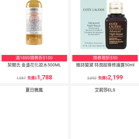
滿1800領券折$100
領券現折$50
契爾氏 金盞花化妝水500ML
雅詩蘭黛 特潤超導修護露50ml
1,788
2,199
1,987
免運
3,850
免運
夏日微風
艾莉莎ELS