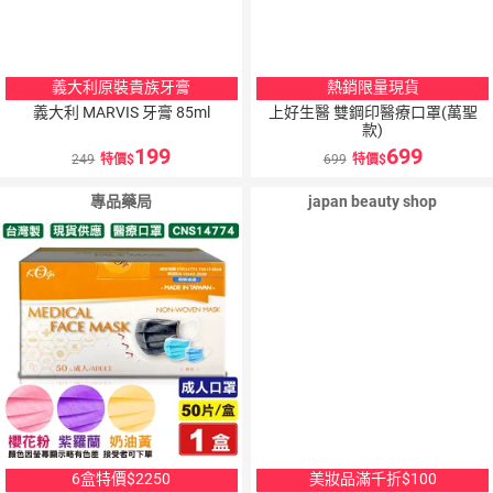
義大利原裝貴族牙膏
熱銷限量現貨
義大利 MARVIS 牙膏 85ml
上好生醫 雙鋼印醫療口罩(萬聖
款)
199
699
249
特價
699
特價
專品藥局
japan beauty shop
6盒特價$2250
美妝品滿千折$100