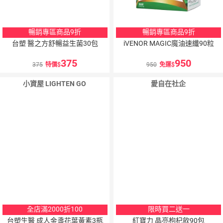
暢銷專區商品9折
暢銷專區商品9折
台塑 醫之方舒暢益生菌30包
iVENOR MAGIC魔油速纖90粒
375
950
375
特價
950
免運
小資屋 LIGHTEN GO
愛自在社企
全店滿2000折100
限時買二送一
台塑生醫 成人金盞花葉黃素3瓶
紅寶力 晶亮枸杞飲90包