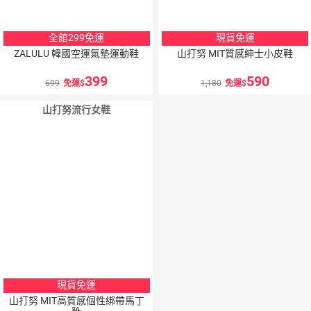
全館299免運
現貨免運
ZALULU 韓國空運氣墊運動鞋
山打努 MIT質感紳士小皮鞋
399
590
699
免運
1,180
免運
山打努流行女鞋
5
％
點數
現貨免運
山打努 MIT高質感個性綁帶馬丁