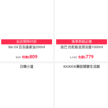
全店限時95折
換季熱銷必備
Bio Oil 百洛護膚油200ml
施巴 抗乾敏滋潤浴露1000ml
809
779
809
特價
1,100
免運
日韓小潼
KICKICK藥妝婦嬰生活館