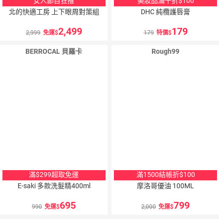
女人節目狂推
美妝品滿千折$100
北的快適工房 上下眼周對策組
DHC 純欖護唇膏
2,499
179
2,999
免運
179
特價
BERROCAL 貝羅卡
Rough99
滿$299超取免運
滿1500結帳折$100
E-saki 多款洗髮精400ml
摩洛哥優油 100ML
695
799
990
免運
2,000
免運