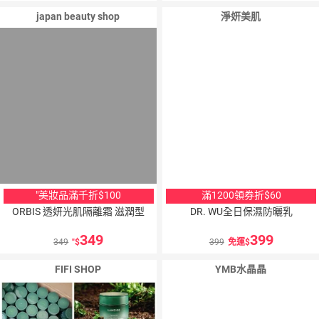
japan beauty shop
淨妍美肌
"美妝品滿千折$100
滿1200領券折$60
ORBIS 透妍光肌隔離霜 滋潤型
DR. WU全日保濕防曬乳
349
399
349
"
399
免運
FIFI SHOP
YMB水晶晶