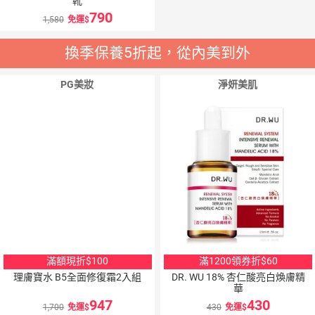
靴
790
1,580
免運
換季保養5折起，從內美到外
PG美妝
淨妍美肌
滿額現折$100
滿1200領券折$60
理膚寶水 B5全面修復霜2入組
DR. WU 18% 杏仁酸亮白煥膚精
華
947
430
1,700
免運
430
免運