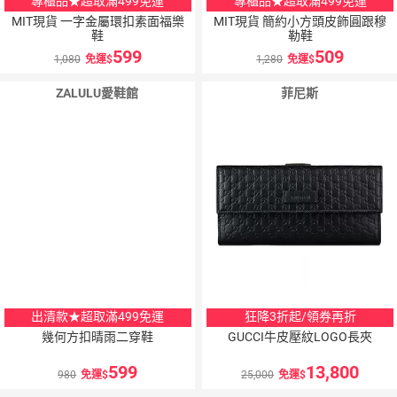
專櫃品★超取滿499免運
專櫃品★超取滿499免運
MIT現貨 一字金屬環扣素面福樂
MIT現貨 簡約小方頭皮飾圓跟穆
鞋
勒鞋
599
509
1,080
免運
1,280
免運
ZALULU愛鞋館
菲尼斯
出清款★超取滿499免運
狂降3折起/領券再折
幾何方扣晴雨二穿鞋
GUCCI牛皮壓紋LOGO長夾
599
13,800
980
免運
25,000
免運