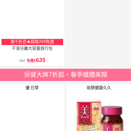
滿千折百★超取299免運
干濕分離大容量旅行包
635
747
免運
保健大牌7折起，春季纖體美顏
優 日常
祐榮健康久久