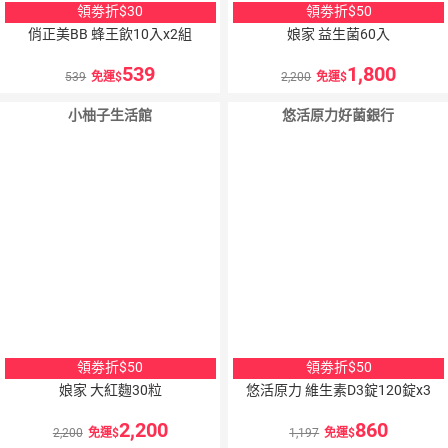
領劵折$30
領劵折$50
俏正美BB 蜂王飲10入x2組
娘家 益生菌60入
539
1,800
539
免運
2,200
免運
小柚子生活館
悠活原力好菌銀行
10
％
點數
領劵折$50
領劵折$50
娘家 大紅麴30粒
悠活原力 維生素D3錠120錠x3
2,200
860
2,200
免運
1,197
免運