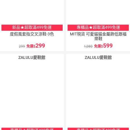
新品★超取滿499免運
專櫃品★超取滿499免運
度假風套指交叉涼鞋-3色
MIT現貨 可愛貓貓金屬飾低跟福
樂鞋
299
599
299
免運
1,080
免運
ZALULU愛鞋館
ZALULU愛鞋館