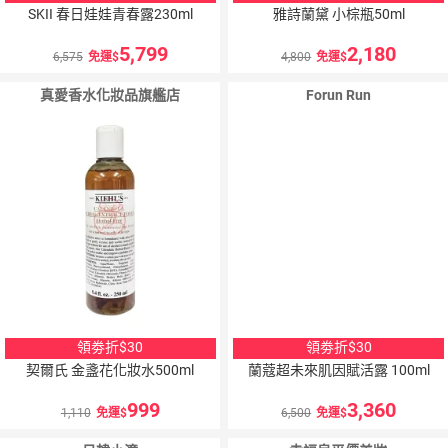
SKII 春日娃娃青春露230ml
雅詩蘭黛 小棕瓶50ml
5,799
2,180
6,575
免運
4,800
免運
真愛香水化妝品旗艦店
Forun Run
領劵折$30
領劵折$30
契爾氏 金盞花化妝水500ml
蘭蔻超未來肌因賦活露 100ml
999
3,360
1,110
免運
6,500
免運