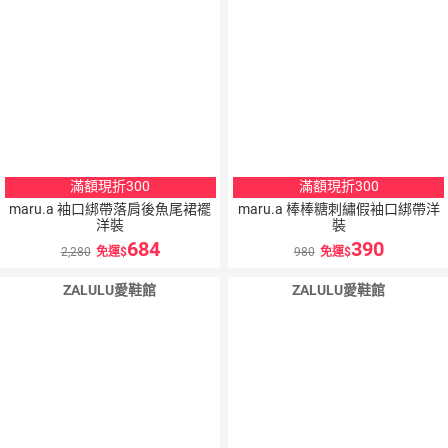
滿額現折300
滿額現折300
maru.a 袖口綁帶落肩後魚尾裙襬
maru.a 棒棒糖刺繡假袖口綁帶洋
洋裝
裝
684
390
2,280
免運
980
免運
ZALULU愛鞋館
ZALULU愛鞋館