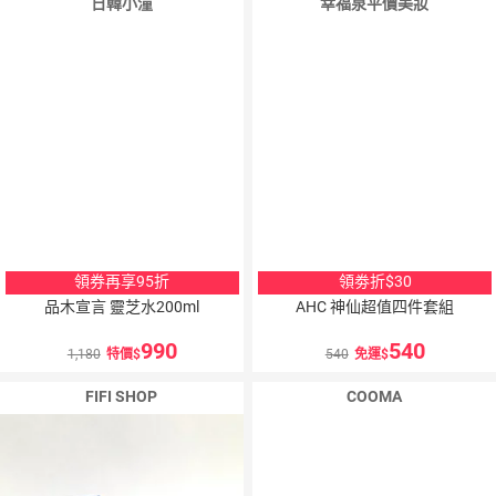
日韓小潼
幸福泉平價美妝
領券再享95折
領劵折$30
品木宣言 靈芝水200ml
AHC 神仙超值四件套組
990
540
1,180
特價
540
免運
FIFI SHOP
COOMA