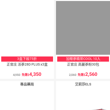
3盒下殺75折
加贈蔘精茶COOL 10入
正官庄 活蔘28D PLUS x3盒
正官庄 高麗蔘粉30包
4,350
2,560
4,950
免運
2,560
免運
專品藥局
艾莉莎ELS