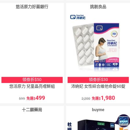
悠活原力好菌銀行
挑剔良品
10
％
點數
領劵折$50
領劵折$30
悠活原力 兒童晶亮嚐鮮組
沛納妃 女性綜合維他命錠60錠
499
1,980
599
免運
2,200
免運
十二願藥局
buyme