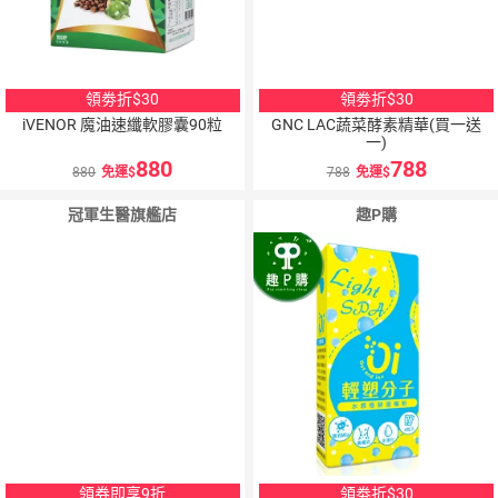
領劵折$30
領劵折$30
iVENOR 魔油速纖軟膠囊90粒
GNC LAC蔬菜酵素精華(買一送
一)
880
788
880
免運
788
免運
冠軍生醫旗艦店
趣P購
領券即享9折
領劵折$30