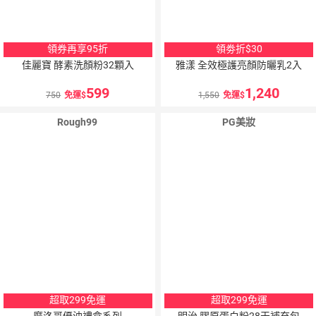
領券再享95折
領劵折$30
佳麗寶 酵素洗顏粉32顆入
雅漾 全效極護亮顏防曬乳2入
599
1,240
750
免運
1,550
免運
Rough99
PG美妝
超取299免運
超取299免運
摩洛哥優油禮盒系列
明治 膠原蛋白粉28天補充包