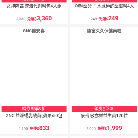
女神降臨 速溶代謝粉包4入組
Oi輕塑分子 水感極酵塑纖粉4入
3,360
249
3,360
免運
249
免運
GNC健安喜
康富久久保健藥粧
8
％
10
％
點數
點數
領券即享9折
領劵折$30
GNC 益淨暢乳酸菌(蘋果)50包
景岳 敏亦樂益生菌120粒
833
1,999
1,190
免運
3,000
免運