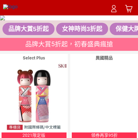
品牌大賞5折起
女神時尚3折起
保健大
品牌大賞5折起，初春盛典瘋搶
Select Plus
異國精品
2021限定版
領券再享95折