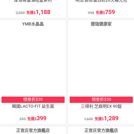
1,188
759
2,300
免運
998
免運
YMB水晶晶
德瑞健康家
領劵折$30
領劵折$30
韓國LACTO-FIT 益生菌
三得利 芝麻明EX 90錠
399
1,289
399
免運
1,600
免運
正官庄官方旗艦店
正官庄官方旗艦店