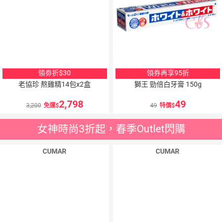
領劵折$30
領券再享95折
老協珍 熬雞精14包x2盒
獅王 勁倍白牙膏 150g
2,798
49
3,200
免運
49
特價
女神時尚3折起，春季Outlet閃購
CUMAR
CUMAR