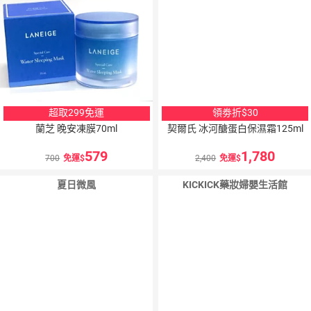
超取299免運
領劵折$30
蘭芝 晚安凍膜70ml
契爾氏 冰河醣蛋白保濕霜125ml
579
1,780
700
免運
2,400
免運
夏日微風
KICKICK藥妝婦嬰生活館