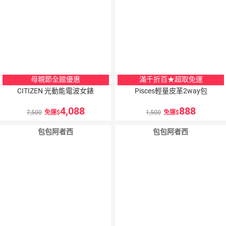
母親節全館優惠
滿千折百★超取免運
CITIZEN 光動能電波女錶
Pisces輕量皮革2way包
4,088
888
7,500
免運
1,500
免運
包包阿者西
包包阿者西