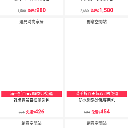
980
1,580
1,500
免運
2,680
免運
遇見時尚家居
創意空間站
5
％
5
％
點數
點數
滿千折百★超取299免運
滿千折百★超取299免運
韓版寬帶百搭單肩包
防水海邊沙灘專用包
426
454
501
免運
534
免運
創意空間站
創意空間站