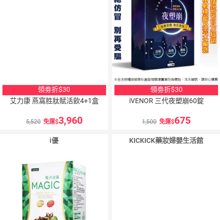
領劵折$30
領劵折$30
艾力康 燕窩胜肽賦活飲4+1盒
iVENOR 三代夜塑崩60錠
3,960
675
5,520
免運
1,500
免運
i優
KICKICK藥妝婦嬰生活館