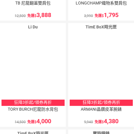
TB 尼龍翻蓋雙肩包
LONGCHAMP織物系雙肩包
3,888
1,795
12,500
免運
3,990
免運
Li Du
TimE BoX時光匣
狂降3折起/領券再折
狂降3折起/領券再折
TORY BURCH尼龍防水背包
ARMANI晶鑽皮革腕錶
4,000
4,380
14,500
免運
9,940
免運
TimE BoX時光匣
寶時鐘錶