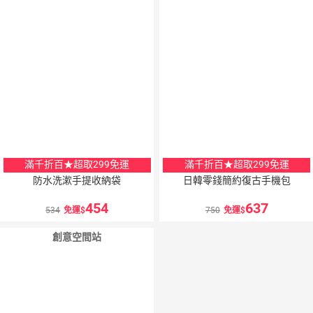
5
％
5
％
點數
點數
滿千折百★超取299免運
滿千折百★超取299免運
防水洗漱手提收納袋
日韓零錢簡約復古手機包
454
637
534
免運
750
免運
創意空間站
5
％
點數