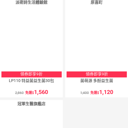
派密詩生活體驗館
原喜町
領券即享9折
領券即享9折
LP110 特益菌益生菌30包
菌萌源 多酚益生菌
1,560
1,120
2,860
免運
1,400
免運
冠軍生醫旗艦店